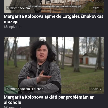
pirms 2 nedēļām
00:03:16
Margarita Kolosova apmeklē Latgales šmakovkas
muzeju
68. epizode
pirms 2 nedēļām, 1 dienas
00:04:37
Margarita Kolosova atklāti par problēmām ar
alkoholu
68. epizode