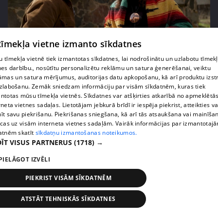
 tīmekļa vietne izmanto sīkdatnes
pirms 2 nedēļām, 6 dienām
00:02:27
 tīmekļa vietnē tiek izmantotas sīkdatnes, lai nodrošinātu un uzlabotu tīmek
nes darbību., nosūtītu personalizētu reklāmu un satura ģenerēšanai, veiktu
Raivis Vidzis atklāj attiecību aizkulises
āmas un satura mērījumus, auditorijas datu apkopošanu, kā arī produktu izst
71. epizode
zlabošanu. Zemāk sniedzam informāciju par visām sīkdatnēm, kuras tiek
ntotas mūsu tīmekļa vietnēs. Sīkdatnes var atšķirties atkarībā no apmeklētā
rneta vietnes sadaļas. Lietotājam jebkurā brīdī ir iespēja piekrist, atteikties va
īt savu piekrišanu. Piekrišanas sniegšana, kā arī tās atsaukšana vai mainīša
ecas uz visām interneta vietnes sadaļām. Vairāk informācijas par izmantotaj
atnēm skatīt
sīkdatņu izmantošanas noteikumos.
ĪT VISUS PARTNERUS
(1718) →
PIELĀGOT IZVĒLI
PIEKRIST VISĀM SĪKDATNĒM
ATSTĀT TEHNISKĀS SĪKDATNES
pirms 2 nedēļām, 6 dienām
00:04:07