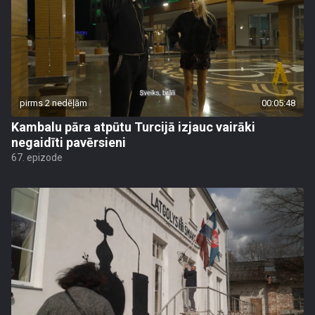
pirms 2 nedēļām
00:05:48
Kambalu pāra atpūtu Turcijā izjauc vairāki
negaidīti pavērsieni
67. epizode