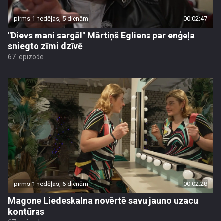
pirms 1 nedēļas, 5 dienām
00:02:47
"Dievs mani sargā!" Mārtiņš Egliens par enģeļa
sniegto zīmi dzīvē
67. epizode
pirms 1 nedēļas, 6 dienām
00:02:28
Magone Liedeskalna novērtē savu jauno uzacu
kontūras