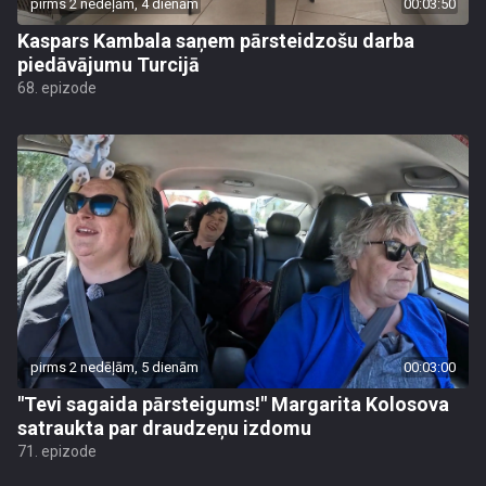
pirms 2 nedēļām, 4 dienām
00:03:50
Kaspars Kambala saņem pārsteidzošu darba
piedāvājumu Turcijā
68. epizode
pirms 2 nedēļām, 5 dienām
00:03:00
"Tevi sagaida pārsteigums!" Margarita Kolosova
satraukta par draudzeņu izdomu
71. epizode