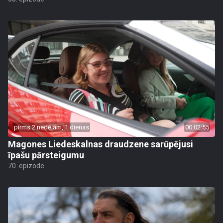
pirms 2 nedēļām, 1 dienas
00:02:55
Magones Liedeskalnas draudzene sarūpējusi
īpašu pārsteigumu
70. epizode