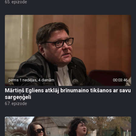
65. epizode
pirms 1 nedēļas, 4 dienām
00:03:46
Mārtiņš Egliens atklāj brīnumaino tikšanos ar savu
sargeņģeli
67. epizode