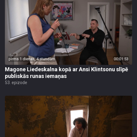
pirms 1 dienas, 4 stundām
00:01:53
Magone Liedeskalna kopā ar Ansi Klintsonu slīpē
publiskās runas iemaņas
53. epizode