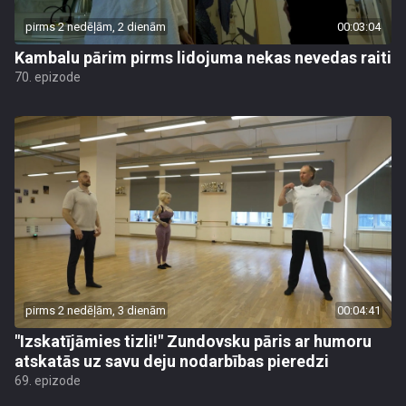
pirms 2 nedēļām, 2 dienām
00:03:04
Kambalu pārim pirms lidojuma nekas nevedas raiti
70. epizode
pirms 2 nedēļām, 3 dienām
00:04:41
"Izskatījāmies tizli!" Zundovsku pāris ar humoru
atskatās uz savu deju nodarbības pieredzi
69. epizode