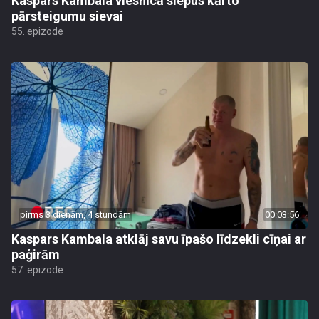
Kaspars Kambala viesnīcā slepus kārto
pārsteigumu sievai
55. epizode
pirms 3 dienām, 4 stundām
00:03:56
Kaspars Kambala atklāj savu īpašo līdzekli cīņai ar
paģirām
57. epizode