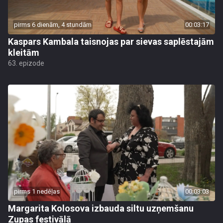
pirms 6 dienām, 4 stundām
00:03:17
Kaspars Kambala taisnojas par sievas saplēstajām
kleitām
63. epizode
pirms 1 nedēļas
00:03:03
Margarita Kolosova izbauda siltu uzņemšanu
Zupas festivālā