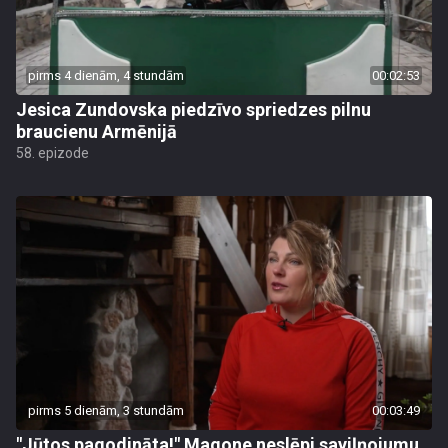
pirms 4 dienām, 4 stundām
00:02:53
Jesica Zundovska piedzīvo spriedzes pilnu
braucienu Armēnijā
58. epizode
pirms 5 dienām, 3 stundām
00:03:49
"Jūtos pagodināta!" Magone neslēpj saviļņojumu