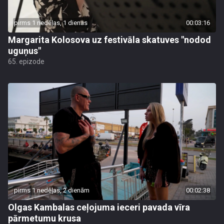
pirms 1 nedēļas, 1 dienas
00:03:16
Margarita Kolosova uz festivāla skatuves "nodod
uguņus"
65. epizode
pirms 1 nedēļas, 2 dienām
00:02:38
Olgas Kambalas ceļojuma ieceri pavada vīra
pārmetumu krusa