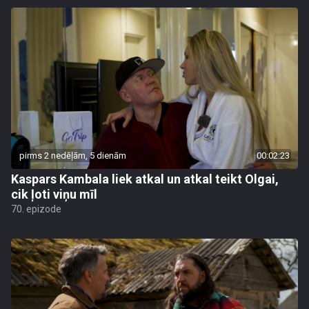
pirms 2 nedēļām, 5 dienām
00:02:23
Kaspars Kambala liek atkal un atkal teikt Olgai,
cik ļoti viņu mīl
70. epizode