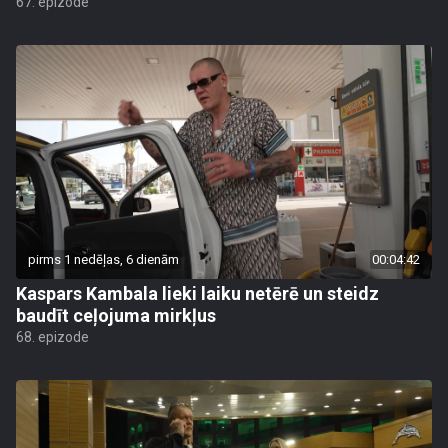
67. epizode
pirms 1 nedēļas, 6 dienām
00:04:42
Kaspars Kambala lieki laiku netērē un steidz
baudīt ceļojuma mirkļus
68. epizode