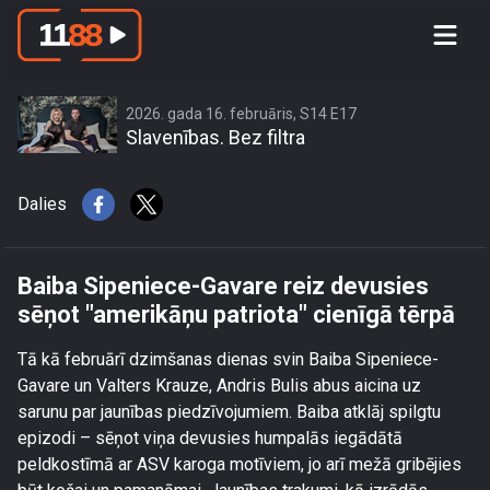
Baiba Sipeniece-Gavare reiz devusies
sēņot \"amerikāņu patriota\" cienīgā
tērpā
2026. gada 16. februāris, S14 E17
Slavenības. Bez filtra
Dalies
Baiba Sipeniece-Gavare reiz devusies
sēņot "amerikāņu patriota" cienīgā tērpā
Tā kā februārī dzimšanas dienas svin Baiba Sipeniece-
Gavare un Valters Krauze, Andris Bulis abus aicina uz
sarunu par jaunības piedzīvojumiem. Baiba atklāj spilgtu
epizodi – sēņot viņa devusies humpalās iegādātā
peldkostīmā ar ASV karoga motīviem, jo arī mežā gribējies