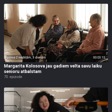
pirms 2 nedēļām, 3 dienām
00:03:15
Margarita Kolosova jau gadiem velta savu laiku
senioru atbalstam
70. epizode