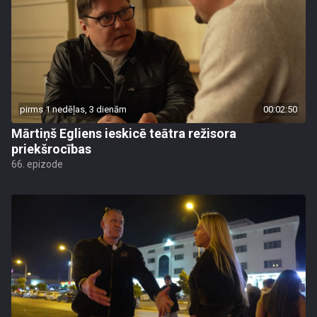
pirms 1 nedēļas, 3 dienām
00:02:50
Mārtiņš Egliens ieskicē teātra režisora
priekšrocības
66. epizode