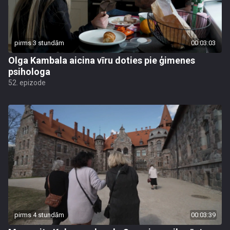
pirms 3 stundām
00:03:03
Olga Kambala aicina vīru doties pie ģimenes
psihologa
52. epizode
pirms 4 stundām
00:03:39