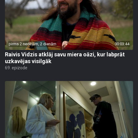
pirms 2 nedēļām, 2 dienām
00:03:44
Raivis Vidzis atklāj savu miera oāzi, kur labprāt
uzkavējas visilgāk
69. epizode