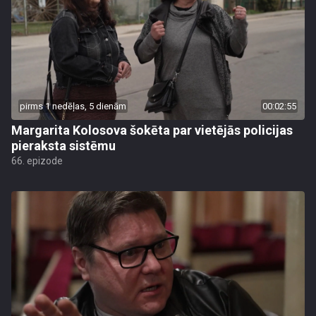
pirms 1 nedēļas, 5 dienām
00:02:55
Margarita Kolosova šokēta par vietējās policijas
pieraksta sistēmu
66. epizode