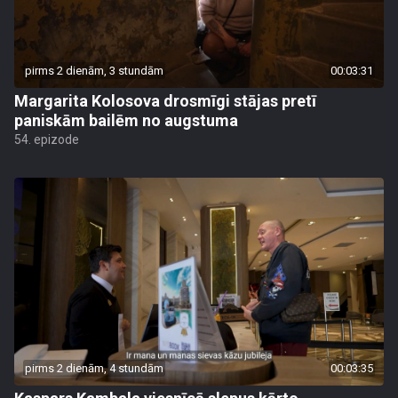
pirms 2 dienām, 3 stundām
00:03:31
Margarita Kolosova drosmīgi stājas pretī
paniskām bailēm no augstuma
54. epizode
pirms 2 dienām, 4 stundām
00:03:35