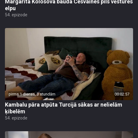
Margarita Kolosova bauda Cesvaines pils vēstures
elpu
54. epizode
pirms 1 dienas, 3 stundām
00:02:57
Kambalu pāra atpūta Turcijā sākas ar nelielām
ķibelēm
54. epizode