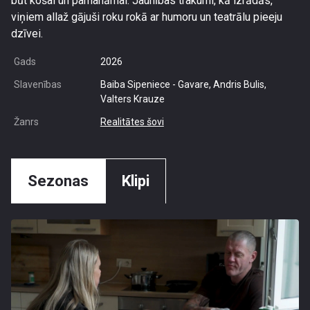
būt košai un pamanāmai. Jaunības trakumi, kā izrādās,
viņiem allaž gājuši roku rokā ar humoru un teatrālu pieeju
dzīvei.
Gads
2026
Slavenības
Baiba Sipeniece - Gavare, Andris Bulis,
Valters Krauze
Žanrs
Realitātes šovi
Sezonas
Klipi