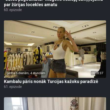
par žūrijas locekles amatu
60. epizode
pirms 5 dienām, 4 stundām
00:03:37
Kambalu pāris nonāk Turcijas kažoku paradīzē
61. epizode