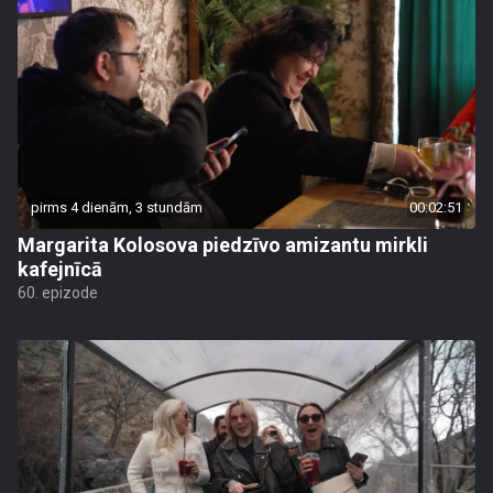
pirms 4 dienām, 3 stundām
00:02:51
Margarita Kolosova piedzīvo amizantu mirkli
kafejnīcā
60. epizode