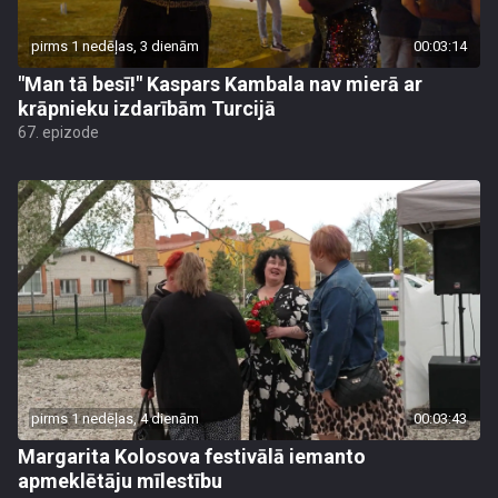
pirms 1 nedēļas, 3 dienām
00:03:14
"Man tā besī!" Kaspars Kambala nav mierā ar
krāpnieku izdarībām Turcijā
67. epizode
pirms 1 nedēļas, 4 dienām
00:03:43
Margarita Kolosova festivālā iemanto
apmeklētāju mīlestību