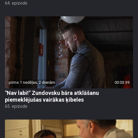
64. epizode
pirms 1 nedēļas, 2 dienām
00:03:39
"Nav labi!" Zundovsku bāra atklāšanu
piemeklējušas vairākas ķibeles
65. epizode