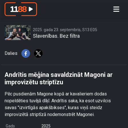
Andrītis mēģina savaldzināt Magoni ar
improvizētu striptīzu
2025. gada 23. septembris, S13 E05
Slavenības. Bez filtra
Dalies
Andrītis mēģina savaldzināt Magoni ar
improvizētu striptīzu
Pēc pusdienām Magone kopā ar kavalieriem dodas
nopeldēties tuvējā dīķī. Andrītis saka, ka esot uzvilcis
savas "izvirtīgās apakšbikses", kuras viņš steidz
improvizētā striptīzā nodemonstrēt Magonei.
Gads
2025