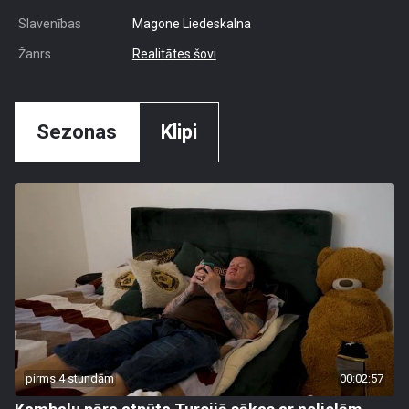
Slavenības
Magone Liedeskalna
Žanrs
Realitātes šovi
Sezonas
Klipi
pirms 4 stundām
00:02:57