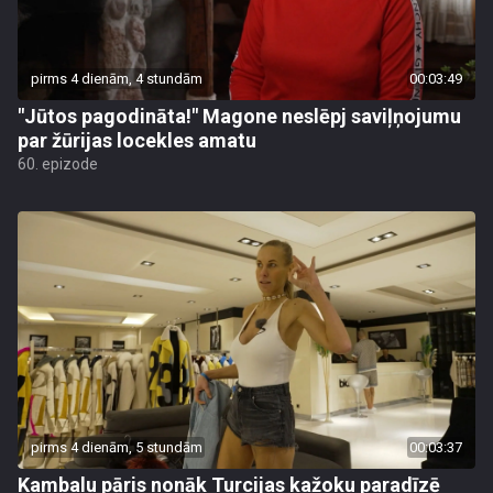
pirms 4 dienām, 4 stundām
00:03:49
"Jūtos pagodināta!" Magone neslēpj saviļņojumu
par žūrijas locekles amatu
60. epizode
pirms 4 dienām, 5 stundām
00:03:37
Kambalu pāris nonāk Turcijas kažoku paradīzē