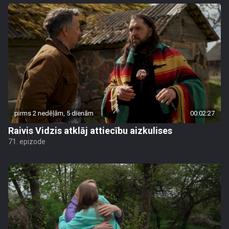
pirms 2 nedēļām, 5 dienām
00:02:27
Raivis Vidzis atklāj attiecību aizkulises
71. epizode