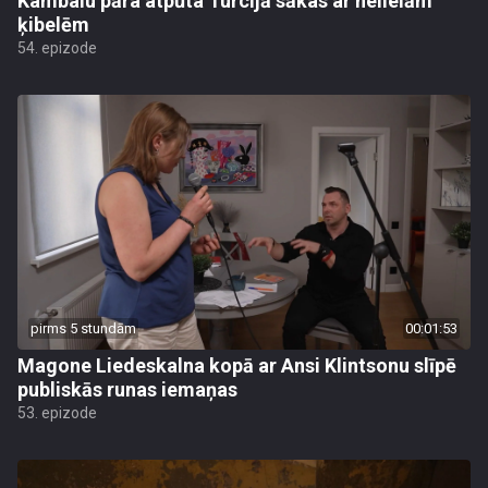
Kambalu pāra atpūta Turcijā sākas ar nelielām
ķibelēm
54. epizode
pirms 5 stundām
00:01:53
Magone Liedeskalna kopā ar Ansi Klintsonu slīpē
publiskās runas iemaņas
53. epizode