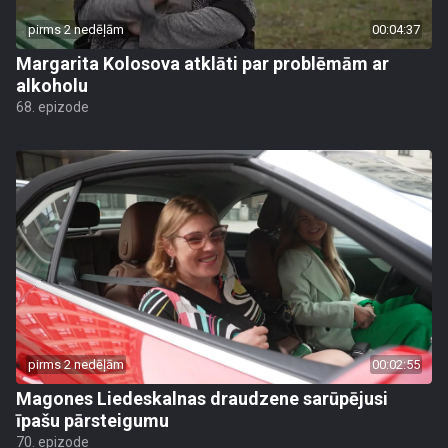
pirms 2 nedēļām
00:04:37
Margarita Kolosova atklāti par problēmām ar
alkoholu
68. epizode
pirms 2 nedēļām
00:02:55
Magones Liedeskalnas draudzene sarūpējusi
īpašu pārsteigumu
70. epizode