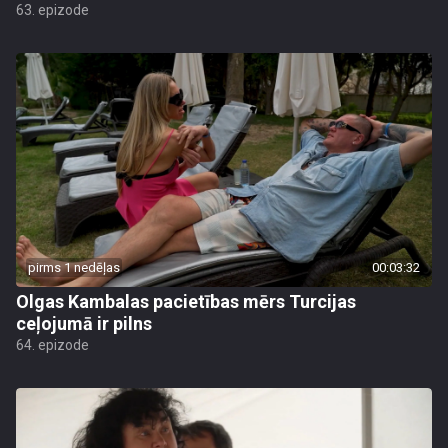
63. epizode
pirms 1 nedēļas
00:03:32
Olgas Kambalas pacietības mērs Turcijas
ceļojumā ir pilns
64. epizode