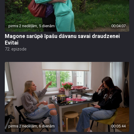
pirms 2 nedēļām, 5 dienām
00:04:07
Magone sarūpē īpašu dāvanu savai draudzenei
Evitai
72. epizode
pirms 2 nedēļām, 6 dienām
00:05:44