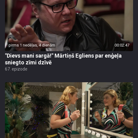
pirms 1 nedēļas, 4 dienām
00:02:47
"Dievs mani sargā!" Mārtiņš Egliens par enģeļa
sniegto zīmi dzīvē
67. epizode