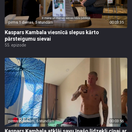
pirms 1 dienas, 5 stundām
00:03:35
Kaspars Kambala viesnīcā slepus kārto
pārsteigumu sievai
55. epizode
pirms 2 dienām, 5 stundām
00:03:56
Kaspars Kambala atklāj savu īpašo līdzekli cīņai ar