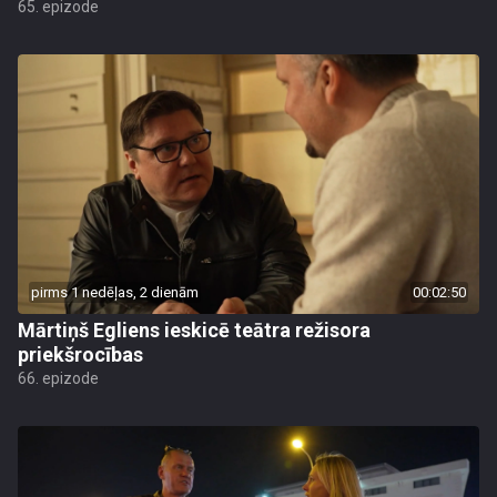
65. epizode
pirms 1 nedēļas, 2 dienām
00:02:50
Mārtiņš Egliens ieskicē teātra režisora
priekšrocības
66. epizode