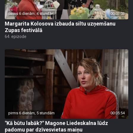
pirms 6 dienām, 4 stundām
00:03:03
Margarita Kolosova izbauda siltu uzņemšanu
Zupas festivālā
64. epizode
pirms 6 dienām, 5 stundām
00:05:54
"Kā būtu labāk?" Magone Liedeskalna lūdz
padomu par dzīvesvietas maiņu