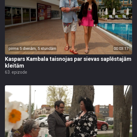
pirms 5 dienām, 5 stundām
00:03:17
Kaspars Kambala taisnojas par sievas saplēstajām
kleitām
63. epizode