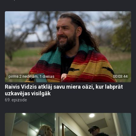
pirms 2 nedēļām, 1 dienas
00:03:44
Raivis Vidzis atklāj savu miera oāzi, kur labprāt
uzkavējas visilgāk
69. epizode