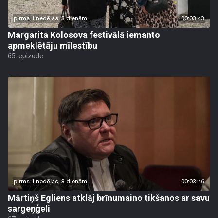
pirms 1 nedēļas, 3 dienām
00:03:43
Margarita Kolosova festivālā iemanto
apmeklētāju mīlestību
65. epizode
pirms 1 nedēļas, 3 dienām
00:03:46
Mārtiņš Egliens atklāj brīnumaino tikšanos ar savu
sargeņģeli