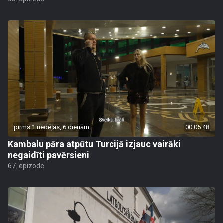
pirms 1 nedēļas, 6 dienām
00:05:48
Kambalu pāra atpūtu Turcijā izjauc vairāki
negaidīti pavērsieni
67. epizode