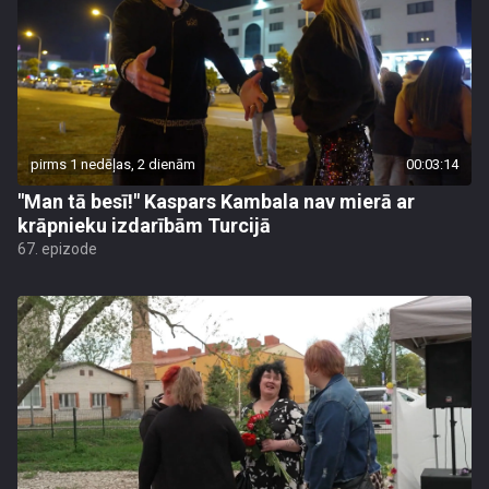
pirms 1 nedēļas, 2 dienām
00:03:14
"Man tā besī!" Kaspars Kambala nav mierā ar
krāpnieku izdarībām Turcijā
67. epizode