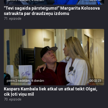
"Tevi sagaida pārsteigums!" Margarita Kolosova
satraukta par draudzeņu izdomu
71. epizode
pirms 2 nedēļām, 4 dienām
00:02:23
Kaspars Kambala liek atkal un atkal teikt Olgai,
cik ļoti viņu mīl
70. epizode