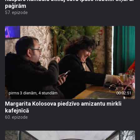
paģirām
57. epizode
pirms 3 dienām, 4 stundām
00:02:51
Margarita Kolosova piedzīvo amizantu mirkli
kafejnīcā
60. epizode