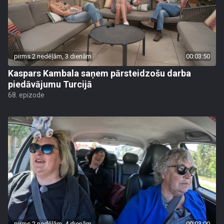
pirms 2 nedēļām, 3 dienām
00:03:50
Kaspars Kambala saņem pārsteidzošu darba
piedāvājumu Turcijā
68. epizode
pirms 2 nedēļām, 4 dienām
00:03:00