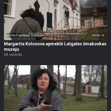
pirms 1 nedēļas, 6 dienām
00:03:16
Margarita Kolosova apmeklē Latgales šmakovkas
muzeju
68. epizode