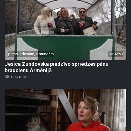
pirms 3 dienām, 5 stundām
00:02:53
Jesica Zundovska piedzīvo spriedzes pilnu
braucienu Armēnijā
58. epizode