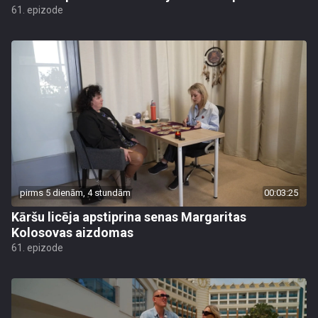
61. epizode
pirms 5 dienām, 4 stundām
00:03:25
Kāršu licēja apstiprina senas Margaritas
Kolosovas aizdomas
61. epizode