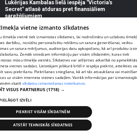
Lukērijas Kambalas lielā iespēja "Victoria's
Secret" atlasē atduras pret finansiāliem
sarežģījumiem
71. epizode
 tīmekļa vietne izmanto sīkdatnes
 tīmekļa vietnē tiek izmantotas sīkdatnes, lai nodrošinātu un uzlabotu tīmek
nes darbību., nosūtītu personalizētu reklāmu un satura ģenerēšanai, veiktu
āmas un satura mērījumus, auditorijas datu apkopošanu, kā arī produktu izst
zlabošanu. Zemāk sniedzam informāciju par visām sīkdatnēm, kuras tiek
ntotas mūsu tīmekļa vietnēs. Sīkdatnes var atšķirties atkarībā no apmeklētā
rneta vietnes sadaļas. Lietotājam jebkurā brīdī ir iespēja piekrist, atteikties va
īt savu piekrišanu. Piekrišanas sniegšana, kā arī tās atsaukšana vai mainīša
ecas uz visām interneta vietnes sadaļām. Vairāk informācijas par izmantotaj
atnēm skatīt
sīkdatņu izmantošanas noteikumos.
ĪT VISUS PARTNERUS
(1718) →
PIELĀGOT IZVĒLI
pirms 2 nedēļām, 6 dienām
00:03:18
Margarita Kolosova atklāti par dronu radīto
PIEKRIST VISĀM SĪKDATNĒM
nedrošības sajūtu Latgalē
72. epizode
ATSTĀT TEHNISKĀS SĪKDATNES