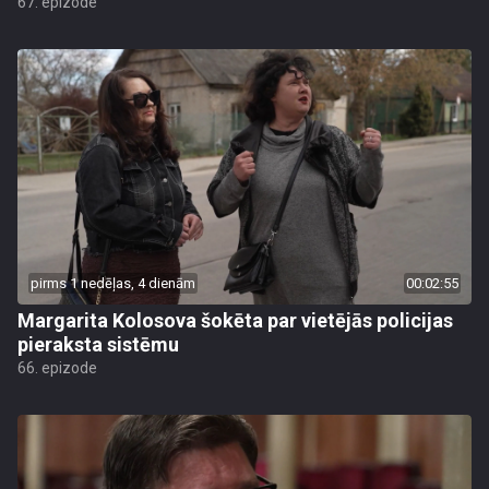
67. epizode
pirms 1 nedēļas, 4 dienām
00:02:55
Margarita Kolosova šokēta par vietējās policijas
pieraksta sistēmu
66. epizode