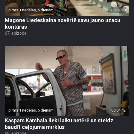
pirms 1 nedēļas, 5 dienām
00:02:28
Magone Liedeskalna novērtē savu jauno uzacu
kontūras
67. epizode
pirms 1 nedēļas, 5 dienām
00:04:42
Kaspars Kambala lieki laiku netērē un steidz
baudīt ceļojuma mirkļus
68. epizode