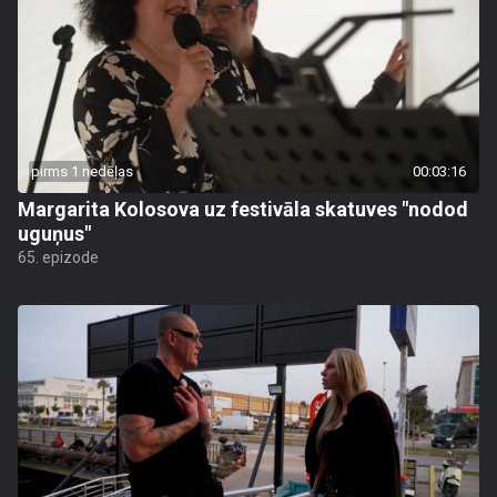
pirms 1 nedēļas
00:03:16
Margarita Kolosova uz festivāla skatuves "nodod
uguņus"
65. epizode