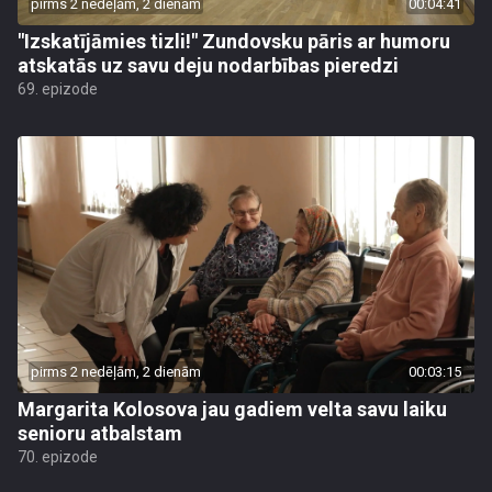
pirms 2 nedēļām, 2 dienām
00:04:41
"Izskatījāmies tizli!" Zundovsku pāris ar humoru
atskatās uz savu deju nodarbības pieredzi
69. epizode
pirms 2 nedēļām, 2 dienām
00:03:15
Margarita Kolosova jau gadiem velta savu laiku
senioru atbalstam
70. epizode