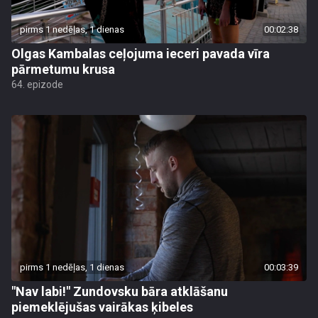
pirms 1 nedēļas, 1 dienas
00:02:38
Olgas Kambalas ceļojuma ieceri pavada vīra
pārmetumu krusa
64. epizode
pirms 1 nedēļas, 1 dienas
00:03:39
"Nav labi!" Zundovsku bāra atklāšanu
piemeklējušas vairākas ķibeles