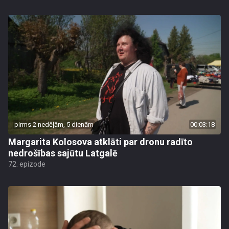
pirms 2 nedēļām, 5 dienām
00:03:18
Margarita Kolosova atklāti par dronu radīto
nedrošības sajūtu Latgalē
72. epizode