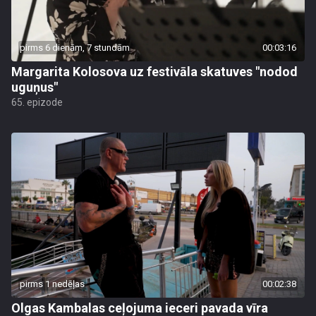
pirms 6 dienām, 7 stundām
00:03:16
Margarita Kolosova uz festivāla skatuves "nodod
uguņus"
65. epizode
pirms 1 nedēļas
00:02:38
Olgas Kambalas ceļojuma ieceri pavada vīra