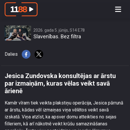
Jesica Zundovska konsultējas ar ārstu
par izmaiņām, kuras vēlas veikt savā
ārienē
2026. gada 5. jūnijs, S14 E78
Slavenības. Bez filtra
Dalies
Jesica Zundovska konsultējas ar ārstu
par izmaiņām, kuras vēlas veikt savā
ārienē
Kamēr vīram tiek veikta plakstiņu operācija, Jesica pārrunā
ar ārstu, kādas vēl izmaiņas viņa vēlētos veikt savā
izskatā. Viņa atzīst, ka apsver domu atteikties no sejas
filleriem, kā arī nākotnē veikt krūšu samazināšanas