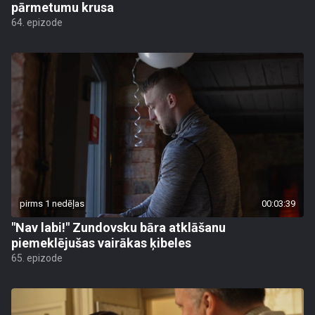
pārmetumu krusa
64. epizode
pirms 1 nedēļas
00:03:39
"Nav labi!" Zundovsku bāra atklāšanu
piemeklējušas vairākas ķibeles
65. epizode