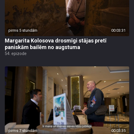
pirms 5 stundām
00:03:31
Margarita Kolosova drosmīgi stājas pretī
paniskām bailēm no augstuma
54. epizode
pirms 7 stundām
00:03:35