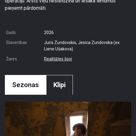
operāciju. Ārsts viņu nesteidzina un iesaka lēmumus
pieņemt pārdomāti.
Gads
2026
Slavenības
Juris Zundovskis, Jesica Zundovska (ex
Liene Ušakova)
Žanrs
Realitātes šovi
Sezonas
Klipi