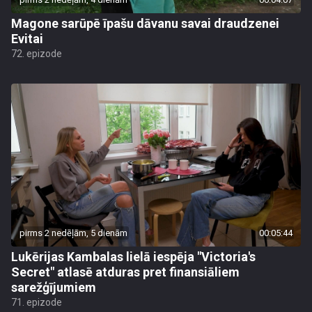
Magone sarūpē īpašu dāvanu savai draudzenei
Evitai
72. epizode
pirms 2 nedēļām, 5 dienām
00:05:44
Lukērijas Kambalas lielā iespēja "Victoria's
Secret" atlasē atduras pret finansiāliem
sarežģījumiem
71. epizode