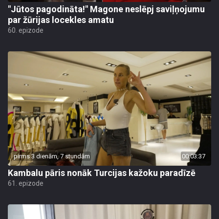
"Jūtos pagodināta!" Magone neslēpj saviļņojumu
par žūrijas locekles amatu
60. epizode
pirms 3 dienām, 7 stundām
00:03:37
Kambalu pāris nonāk Turcijas kažoku paradīzē
61. epizode