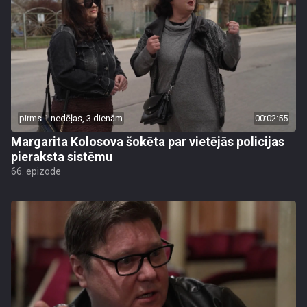
pirms 1 nedēļas, 3 dienām
00:02:55
Margarita Kolosova šokēta par vietējās policijas
pieraksta sistēmu
66. epizode