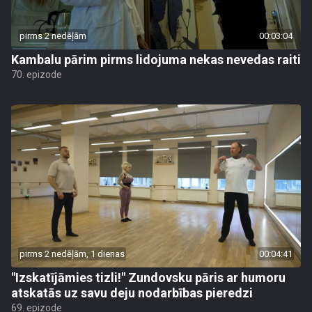
pirms 2 nedēļām
00:03:04
Kambalu pārim pirms lidojuma nekas nevedas raiti
70. epizode
pirms 2 nedēļām, 1 dienas
00:04:41
"Izskatījāmies tizli!" Zundovsku pāris ar humoru
atskatās uz savu deju nodarbības pieredzi
69. epizode