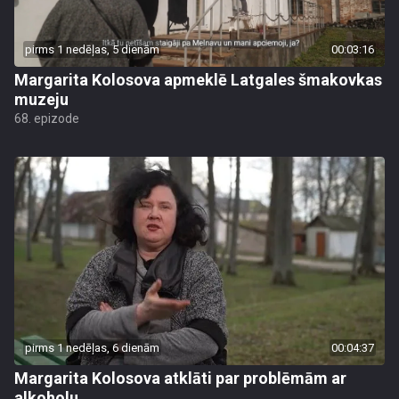
pirms 1 nedēļas, 5 dienām
00:03:16
Margarita Kolosova apmeklē Latgales šmakovkas
muzeju
68. epizode
pirms 1 nedēļas, 6 dienām
00:04:37
Margarita Kolosova atklāti par problēmām ar
alkoholu