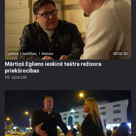
pirms 1 nedēļas, 1 dienas
00:02:50
Mārtiņš Egliens ieskicē teātra režisora
priekšrocības
66. epizode