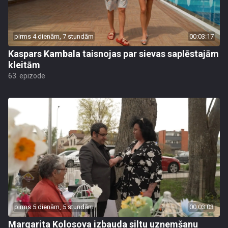
pirms 4 dienām, 7 stundām
00:03:17
Kaspars Kambala taisnojas par sievas saplēstajām
kleitām
63. epizode
pirms 5 dienām, 5 stundām
00:03:03
Margarita Kolosova izbauda siltu uzņemšanu