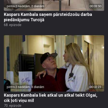
pirms 2 nedēļām, 2 dienām
00:03:50
Kaspars Kambala saņem pārsteidzošu darba
piedāvājumu Turcijā
68. epizode
pirms 2 nedēļām, 3 dienām
00:02:23
Kaspars Kambala liek atkal un atkal teikt Olgai,
cik ļoti viņu mīl
70. epizode