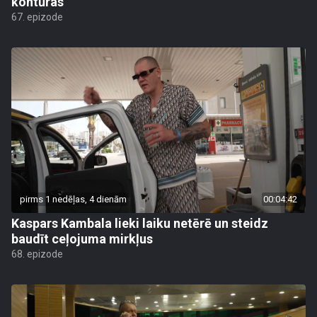
kontūras
67. epizode
pirms 1 nedēļas, 4 dienām
00:04:42
Kaspars Kambala lieki laiku netērē un steidz
baudīt ceļojuma mirkļus
68. epizode