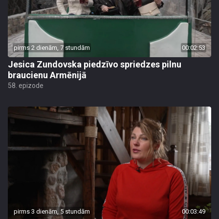
pirms 2 dienām, 7 stundām
00:02:53
Jesica Zundovska piedzīvo spriedzes pilnu
braucienu Armēnijā
58. epizode
pirms 3 dienām, 5 stundām
00:03:49