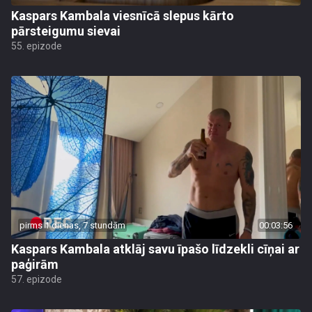
Kaspars Kambala viesnīcā slepus kārto
pārsteigumu sievai
55. epizode
pirms 1 dienas, 7 stundām
00:03:56
Kaspars Kambala atklāj savu īpašo līdzekli cīņai ar
paģirām
57. epizode