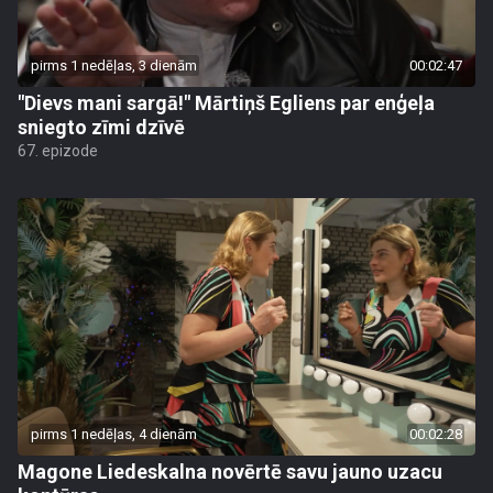
pirms 1 nedēļas, 3 dienām
00:02:47
"Dievs mani sargā!" Mārtiņš Egliens par enģeļa
sniegto zīmi dzīvē
67. epizode
pirms 1 nedēļas, 4 dienām
00:02:28
Magone Liedeskalna novērtē savu jauno uzacu