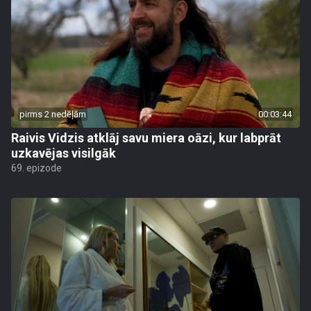
pirms 2 nedēļām
00:03:44
Raivis Vidzis atklāj savu miera oāzi, kur labprāt
uzkavējas visilgāk
69. epizode