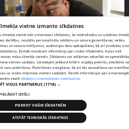
 tīmekļa vietne izmanto sīkdatnes
 tīmekļa vietnē tiek izmantotas sīkdatnes, lai nodrošinātu un uzlabotu tīmek
pirms 2 nedēļām, 6 dienām
00:02:41
nes darbību., nosūtītu personalizētu reklāmu un satura ģenerēšanai, veiktu
āmas un satura mērījumus, auditorijas datu apkopošanu, kā arī produktu izst
Kaspars Kambala neslēpj vilšanos par bijušo sievu
zlabošanu. Zemāk sniedzam informāciju par visām sīkdatnēm, kuras tiek
Tifāniju
ntotas mūsu tīmekļa vietnēs. Sīkdatnes var atšķirties atkarībā no apmeklētā
72. epizode
rneta vietnes sadaļas. Lietotājam jebkurā brīdī ir iespēja piekrist, atteikties va
īt savu piekrišanu. Piekrišanas sniegšana, kā arī tās atsaukšana vai mainīša
ecas uz visām interneta vietnes sadaļām. Vairāk informācijas par izmantotaj
atnēm skatīt
sīkdatņu izmantošanas noteikumos.
ĪT VISUS PARTNERUS
(1718) →
PIELĀGOT IZVĒLI
PIEKRIST VISĀM SĪKDATNĒM
ATSTĀT TEHNISKĀS SĪKDATNES