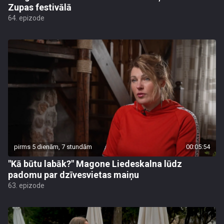
Zupas festivālā
64. epizode
pirms 5 dienām, 7 stundām
00:05:54
"Kā būtu labāk?" Magone Liedeskalna lūdz
padomu par dzīvesvietas maiņu
63. epizode