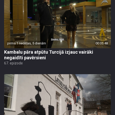
pirms 1 nedēļas, 5 dienām
00:05:48
Kambalu pāra atpūtu Turcijā izjauc vairāki
negaidīti pavērsieni
67. epizode