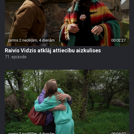
pirms 2 nedēļām, 4 dienām
00:02:27
Raivis Vidzis atklāj attiecību aizkulises
71. epizode
pirms 2 nedēļām, 4 dienām
00:04:07