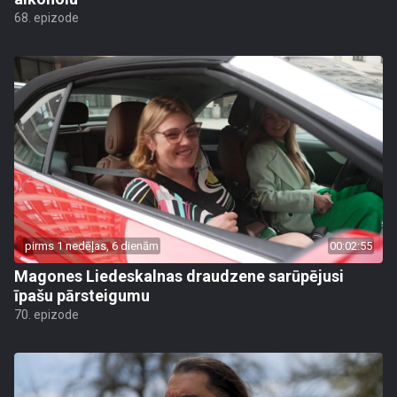
68. epizode
pirms 1 nedēļas, 6 dienām
00:02:55
Magones Liedeskalnas draudzene sarūpējusi
īpašu pārsteigumu
70. epizode