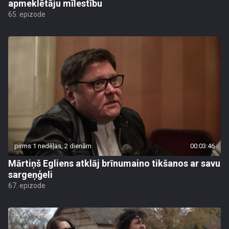
apmeklētāju mīlestību
65. epizode
pirms 1 nedēļas, 2 dienām
00:03:46
Mārtiņš Egliens atklāj brīnumaino tikšanos ar savu
sargeņģeli
67. epizode