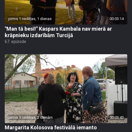
pirms 1 nedēļas, 1 dienas
00:03:14
"Man tā besī!" Kaspars Kambala nav mierā ar
krāpnieku izdarībām Turcijā
67. epizode
pirms 1 nedēļas, 2 dienām
00:03:43
Margarita Kolosova festivālā iemanto