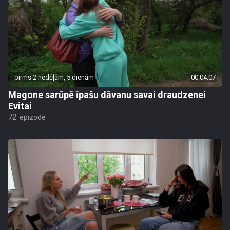
pirms 2 nedēļām, 5 dienām
00:04:07
Magone sarūpē īpašu dāvanu savai draudzenei
Evitai
72. epizode