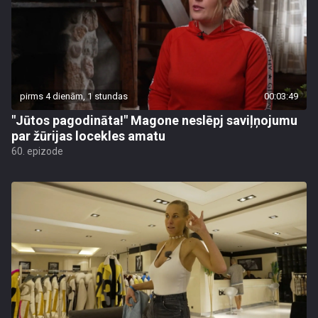
pirms 4 dienām, 1 stundas
00:03:49
"Jūtos pagodināta!" Magone neslēpj saviļņojumu
par žūrijas locekles amatu
60. epizode