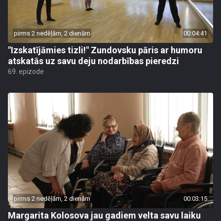
pirms 2 nedēļām, 2 dienām
00:04:41
"Izskatījāmies tizli!" Zundovsku pāris ar humoru
atskatās uz savu deju nodarbības pieredzi
69. epizode
pirms 2 nedēļām, 2 dienām
00:03:15
Margarita Kolosova jau gadiem velta savu laiku