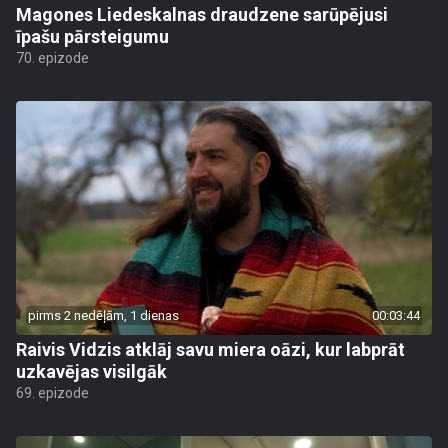
Magones Liedeskalnas draudzene sarūpējusi
īpašu pārsteigumu
70. epizode
pirms 2 nedēļām, 1 dienas
00:03:44
Raivis Vidzis atklāj savu miera oāzi, kur labprāt
uzkavējas visilgāk
69. epizode