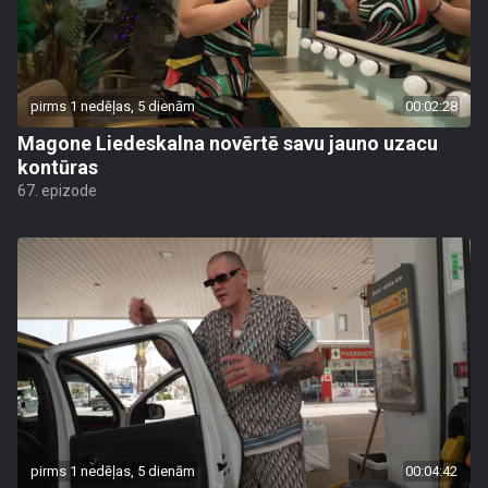
pirms 1 nedēļas, 5 dienām
00:02:28
Magone Liedeskalna novērtē savu jauno uzacu
kontūras
67. epizode
pirms 1 nedēļas, 5 dienām
00:04:42