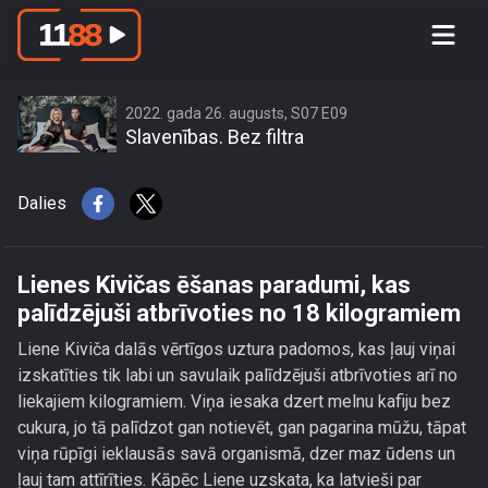
Lienes Kivičas ēšanas paradumi, kas
palīdzējuši atbrīvoties no 18
kilogramiem
2022. gada 26. augusts, S07 E09
Slavenības. Bez filtra
Dalies
Lienes Kivičas ēšanas paradumi, kas
palīdzējuši atbrīvoties no 18 kilogramiem
Liene Kiviča dalās vērtīgos uztura padomos, kas ļauj viņai
izskatīties tik labi un savulaik palīdzējuši atbrīvoties arī no
liekajiem kilogramiem. Viņa iesaka dzert melnu kafiju bez
cukura, jo tā palīdzot gan notievēt, gan pagarina mūžu, tāpat
viņa rūpīgi ieklausās savā organismā, dzer maz ūdens un
ļauj tam attīrīties. Kāpēc Liene uzskata, ka latvieši par