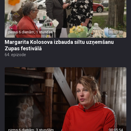
pirms 6 dienām, 1 stundas
00:03:03
Margarita Kolosova izbauda siltu uzņemšanu
Zupas festivālā
64. epizode
pirms 6 dienām, 3 stundām
00:05:54