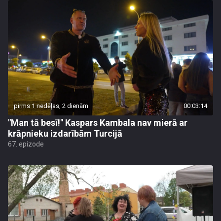
pirms 1 nedēļas, 2 dienām
00:03:14
"Man tā besī!" Kaspars Kambala nav mierā ar
krāpnieku izdarībām Turcijā
67. epizode