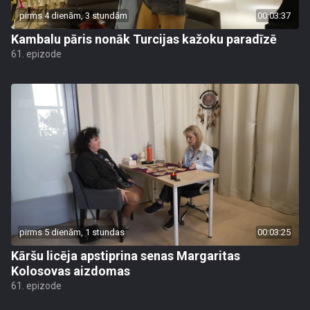
pirms 4 dienām, 3 stundām
00:03:37
Kambalu pāris nonāk Turcijas kažoku paradīzē
61. epizode
pirms 5 dienām, 1 stundas
00:03:25
Kāršu licēja apstiprina senas Margaritas
Kolosovas aizdomas
61. epizode