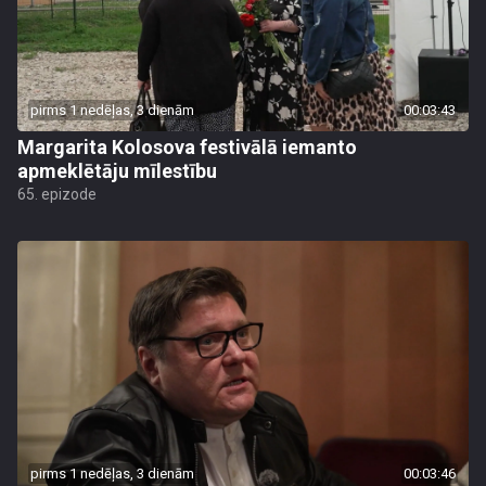
pirms 1 nedēļas, 3 dienām
00:03:43
Margarita Kolosova festivālā iemanto
apmeklētāju mīlestību
65. epizode
pirms 1 nedēļas, 3 dienām
00:03:46