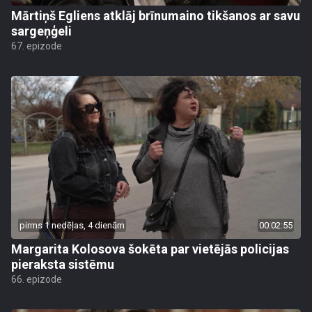
Mārtiņš Egliens atklāj brīnumaino tikšanos ar savu
sargeņģeli
67. epizode
pirms 1 nedēļas, 4 dienām
00:02:55
Margarita Kolosova šokēta par vietējās policijas
pieraksta sistēmu
66. epizode