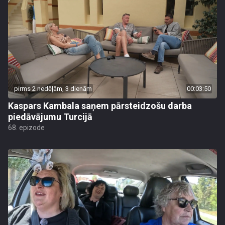
pirms 2 nedēļām, 3 dienām
00:03:50
Kaspars Kambala saņem pārsteidzošu darba
piedāvājumu Turcijā
68. epizode