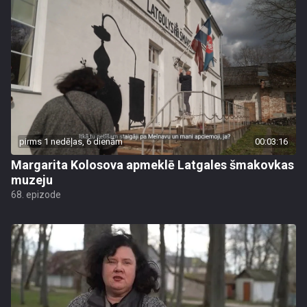
pirms 1 nedēļas, 6 dienām
00:03:16
Margarita Kolosova apmeklē Latgales šmakovkas
muzeju
68. epizode