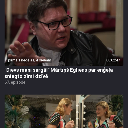
pirms 1 nedēļas, 4 dienām
00:02:47
"Dievs mani sargā!" Mārtiņš Egliens par enģeļa
sniegto zīmi dzīvē
67. epizode