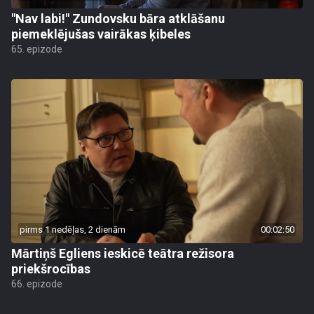
"Nav labi!" Zundovsku bāra atklāšanu
piemeklējušas vairākas ķibeles
65. epizode
pirms 1 nedēļas, 2 dienām
00:02:50
Mārtiņš Egliens ieskicē teātra režisora
priekšrocības
66. epizode