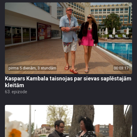
pirms 5 dienām, 3 stundām
00:03:17
Kaspars Kambala taisnojas par sievas saplēstajām
kleitām
63. epizode