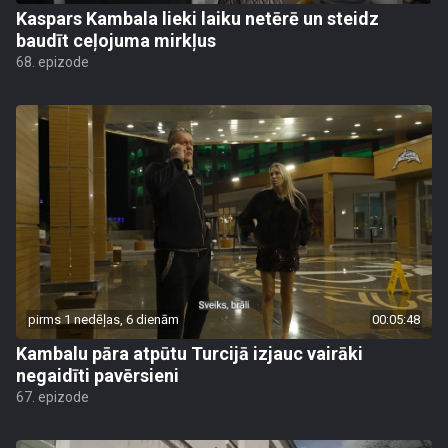
Kaspars Kambala lieki laiku netērē un steidz
baudīt ceļojuma mirkļus
68. epizode
pirms 1 nedēļas, 6 dienām
00:05:48
Kambalu pāra atpūtu Turcijā izjauc vairāki
negaidīti pavērsieni
67. epizode