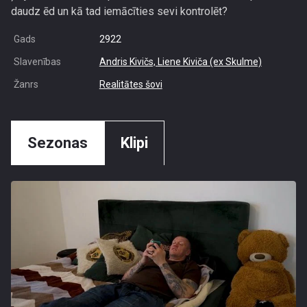
daudz ēd un kā tad iemācīties sevi kontrolēt?
Gads
2922
Slavenības
Andris Kivičs,
Liene Kiviča (ex Skulme)
Žanrs
Realitātes šovi
Sezonas
Klipi