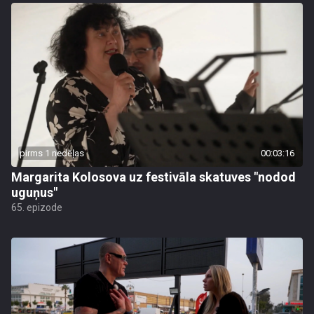
pirms 1 nedēļas
00:03:16
Margarita Kolosova uz festivāla skatuves "nodod
uguņus"
65. epizode