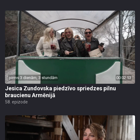
pirms 3 dienām, 3 stundām
00:02:53
Jesica Zundovska piedzīvo spriedzes pilnu
braucienu Armēnijā
58. epizode