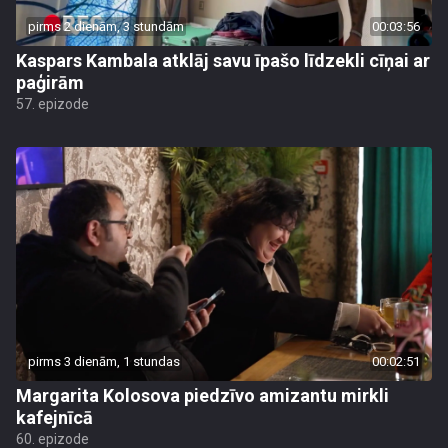
pirms 2 dienām, 3 stundām
00:03:56
Kaspars Kambala atklāj savu īpašo līdzekli cīņai ar
paģirām
57. epizode
pirms 3 dienām, 1 stundas
00:02:51
Margarita Kolosova piedzīvo amizantu mirkli
kafejnīcā
60. epizode