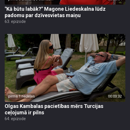
"Kā būtu labāk?" Magone Liedeskalna lūdz
padomu par dzīvesvietas maiņu
63. epizode
pirms 1 nedēļas
00:03:32
Olgas Kambalas pacietības mērs Turcijas
ceļojumā ir pilns
64. epizode