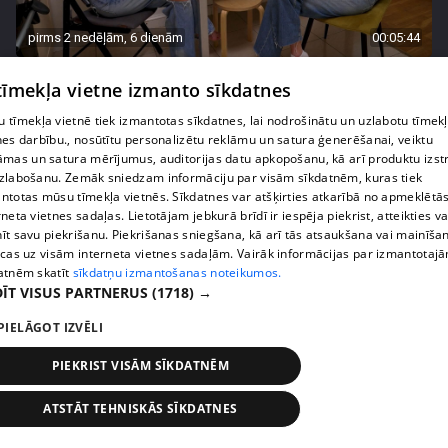
pirms 2 nedēļām, 6 dienām
00:05:44
Lukērijas Kambalas lielā iespēja "Victoria's
 tīmekļa vietne izmanto sīkdatnes
Secret" atlasē atduras pret finansiāliem
sarežģījumiem
 tīmekļa vietnē tiek izmantotas sīkdatnes, lai nodrošinātu un uzlabotu tīmek
71. epizode
nes darbību., nosūtītu personalizētu reklāmu un satura ģenerēšanai, veiktu
āmas un satura mērījumus, auditorijas datu apkopošanu, kā arī produktu izst
zlabošanu. Zemāk sniedzam informāciju par visām sīkdatnēm, kuras tiek
ntotas mūsu tīmekļa vietnēs. Sīkdatnes var atšķirties atkarībā no apmeklētā
rneta vietnes sadaļas. Lietotājam jebkurā brīdī ir iespēja piekrist, atteikties va
īt savu piekrišanu. Piekrišanas sniegšana, kā arī tās atsaukšana vai mainīša
ecas uz visām interneta vietnes sadaļām. Vairāk informācijas par izmantotaj
atnēm skatīt
sīkdatņu izmantošanas noteikumos.
ĪT VISUS PARTNERUS
(1718) →
PIELĀGOT IZVĒLI
PIEKRIST VISĀM SĪKDATNĒM
pirms 2 nedēļām, 6 dienām
00:03:18
ATSTĀT TEHNISKĀS SĪKDATNES
Margarita Kolosova atklāti par dronu radīto