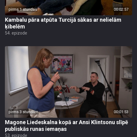
pirms 1 stundas
00:02:57
Kambalu pāra atpūta Turcijā sākas ar nelielām
ķibelēm
54. epizode
pirms 3 stundām
00:01:53
Magone Liedeskalna kopā ar Ansi Klintsonu slīpē
publiskās runas iemaņas
53. epizode