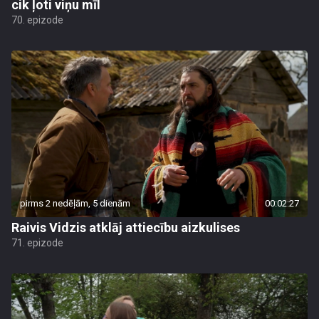
cik ļoti viņu mīl
70. epizode
pirms 2 nedēļām, 5 dienām
00:02:27
Raivis Vidzis atklāj attiecību aizkulises
71. epizode