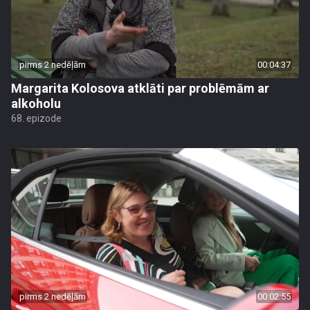
pirms 2 nedēļām
00:04:37
Margarita Kolosova atklāti par problēmām ar
alkoholu
68. epizode
pirms 2 nedēļām
00:02:55