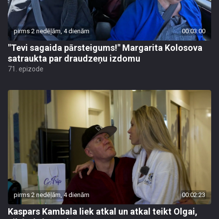
pirms 2 nedēļām, 4 dienām
00:03:00
"Tevi sagaida pārsteigums!" Margarita Kolosova
satraukta par draudzeņu izdomu
71. epizode
pirms 2 nedēļām, 4 dienām
00:02:23
Kaspars Kambala liek atkal un atkal teikt Olgai,