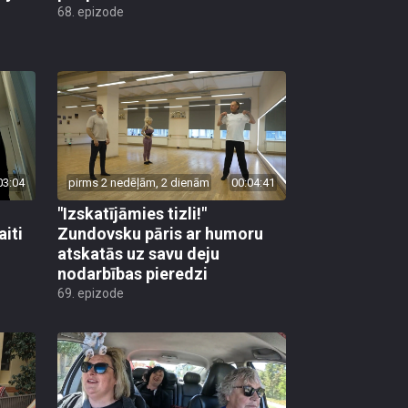
68. epizode
03:04
pirms 2 nedēļām, 2 dienām
00:04:41
"Izskatījāmies tizli!"
iti
Zundovsku pāris ar humoru
atskatās uz savu deju
nodarbības pieredzi
69. epizode