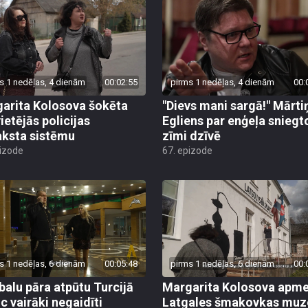
s 1 nedēļas, 4 dienām
00:02:55
pirms 1 nedēļas, 4 dienām
00:
arita Kolosova šokēta
"Dievs mani sargā!" Mārti
ietējās policijas
Egliens par enģeļa sniegt
aksta sistēmu
zīmi dzīvē
pizode
67. epizode
s 1 nedēļas, 6 dienām
00:05:48
pirms 1 nedēļas, 6 dienām
00:
alu pāra atpūtu Turcijā
Margarita Kolosova apme
uc vairāki negaidīti
Latgales šmakovkas muz