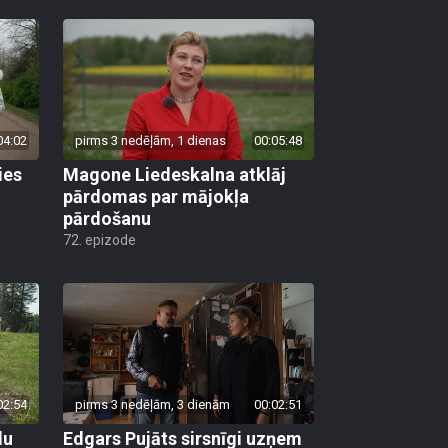
04:02
pirms 3 nedēļām, 1 dienas
00:05:48
ies
Magone Liedeskalna atklāj
pārdomas par mājokļa
pārdošanu
72. epizode
02:54
pirms 3 nedēļām, 3 dienām
00:02:51
lu
Edgars Pujāts sirsnīgi uzņem