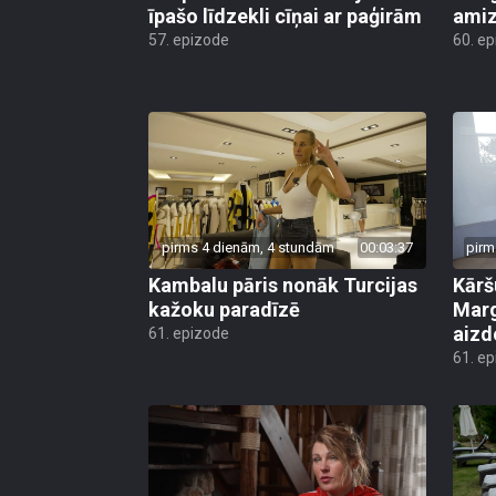
īpašo līdzekli cīņai ar paģirām
amiz
57. epizode
60. e
pirms 4 dienām, 4 stundām
00:03:37
pirm
Kambalu pāris nonāk Turcijas
Kārš
kažoku paradīzē
Marg
aiz
61. epizode
61. e