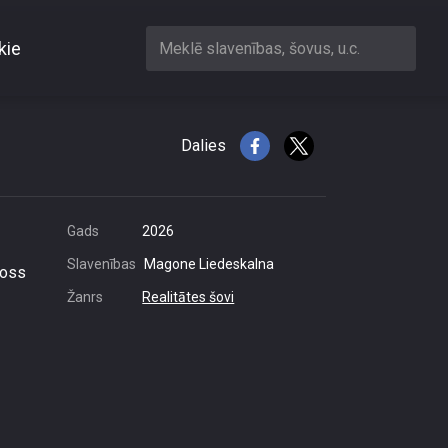
kie
Meklē slavenības, šovus, u.c.
 galvassāpes
Dalies
Gads
2026
Slavenības
Magone Liedeskalna
aoss
Žanrs
Realitātes šovi