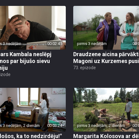
s 3 nedēļām
00:02:41
pirms 3 nedēļām
00:
ars Kambala neslēpj
Draudzene aicina pārvākt
anos par bijušo sievu
Magoni uz Kurzemes pusi
niju
73. epizode
pizode
s 3 nedēļām, 2 dienām
00:03:24
pirms 3 nedēļām, 2 dienām
00:
ēlošos, ka to nedzirdēju!"
Margarita Kolosova ar dē