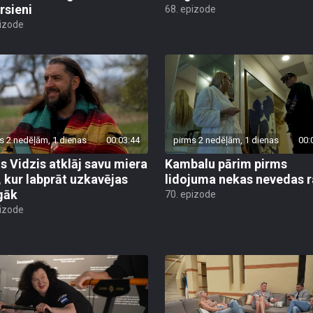
rsieni
68. epizode
pizode
s 2 nedēļām, 1 dienas
00:03:44
pirms 2 nedēļām, 1 dienas
00:
is Vidzis atklāj savu miera
Kambalu pārim pirms
, kur labprāt uzkavējas
lidojuma nekas nevedas ra
lgāk
70. epizode
pizode