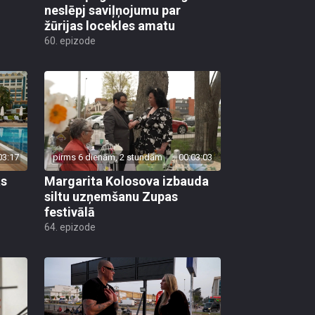
neslēpj saviļņojumu par
žūrijas locekles amatu
60. epizode
03:17
pirms 6 dienām, 2 stundām
00:03:03
as
Margarita Kolosova izbauda
siltu uzņemšanu Zupas
festivālā
64. epizode