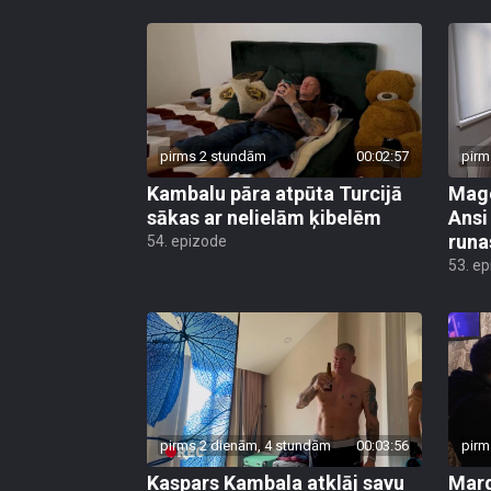
pirms 2 stundām
00:02:57
pirm
Kambalu pāra atpūta Turcijā
Mago
sākas ar nelielām ķibelēm
Ansi
runa
54. epizode
53. e
pirms 2 dienām, 4 stundām
00:03:56
pirm
Kaspars Kambala atklāj savu
Marg