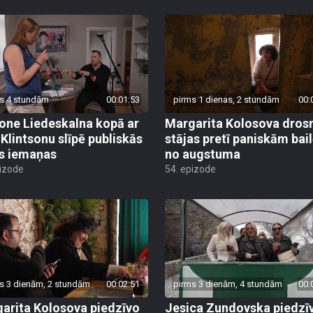
s 4 stundām
00:01:53
pirms 1 dienas, 2 stundām
00:
ne Liedeskalna kopā ar
Margarita Kolosova dros
 Klintsonu slīpē publiskās
stājas pretī paniskām bai
s iemaņas
no augstuma
pizode
54. epizode
s 3 dienām, 2 stundām
00:02:51
pirms 3 dienām, 4 stundām
00:
arita Kolosova piedzīvo
Jesica Zundovska piedzī