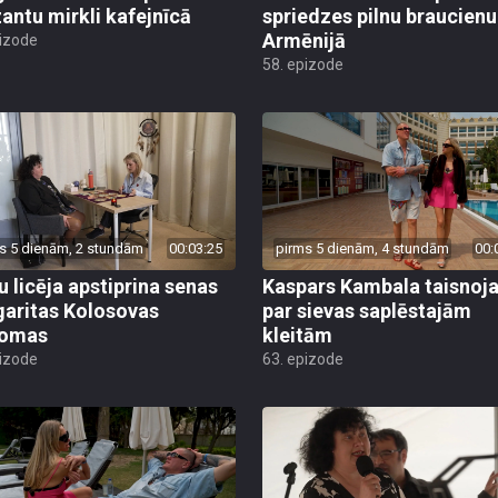
antu mirkli kafejnīcā
spriedzes pilnu braucienu
Armēnijā
pizode
58. epizode
s 5 dienām, 2 stundām
00:03:25
pirms 5 dienām, 4 stundām
00:
u licēja apstiprina senas
Kaspars Kambala taisnoj
aritas Kolosovas
par sievas saplēstajām
domas
kleitām
pizode
63. epizode