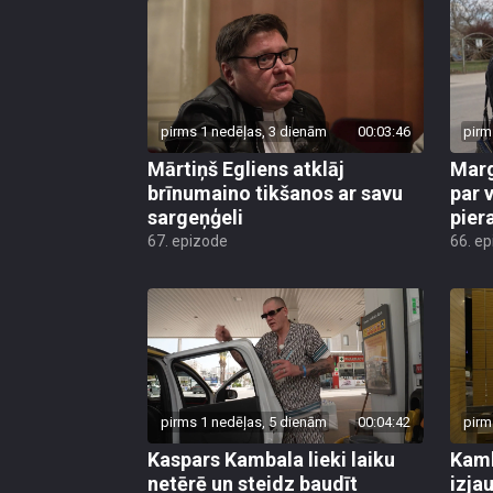
pirms 1 nedēļas, 3 dienām
00:03:46
pirm
Mārtiņš Egliens atklāj
Marg
brīnumaino tikšanos ar savu
par v
sargeņģeli
pier
67. epizode
66. e
pirms 1 nedēļas, 5 dienām
00:04:42
pirm
Kaspars Kambala lieki laiku
Kamb
netērē un steidz baudīt
izja