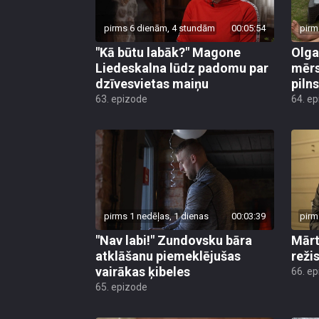
pirms 6 dienām, 4 stundām
00:05:54
pirm
"Kā būtu labāk?" Magone
Olga
Liedeskalna lūdz padomu par
mērs
dzīvesvietas maiņu
pilns
63. epizode
64. e
pirms 1 nedēļas, 1 dienas
00:03:39
pirm
"Nav labi!" Zundovsku bāra
Mārt
atklāšanu piemeklējušas
reži
vairākas ķibeles
66. e
65. epizode