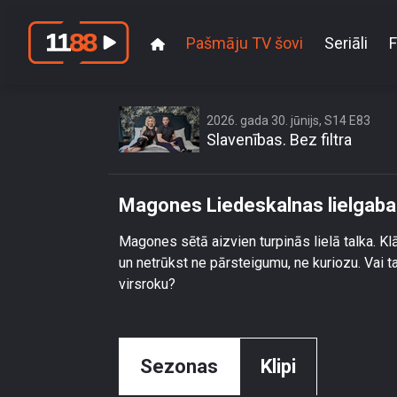
Pašmāju TV šovi
Seriāli
F
Magones Lie
2026. gada 30. jūnijs, S14 E83
Slavenības. Bez filtra
Magones Liedeskalnas lielgaba
Magones sētā aizvien turpinās lielā talka. Kl
un netrūkst ne pārsteigumu, ne kuriozu. Vai 
virsroku?
Sezonas
Klipi