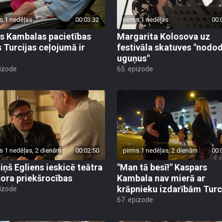
s 1 nedēļas
00:03:32
pirms 1 nedēļas
00:
s Kambalas pacietības
Margarita Kolosova uz
 Turcijas ceļojumā ir
festivāla skatuves "nodo
uguņus"
pizode
65. epizode
s 1 nedēļas, 2 dienām
00:02:50
pirms 1 nedēļas, 2 dienām
00:
iņš Egliens ieskicē teātra
"Man tā besī!" Kaspars
sora priekšrocības
Kambala nav mierā ar
krāpnieku izdarībām Turc
pizode
67. epizode