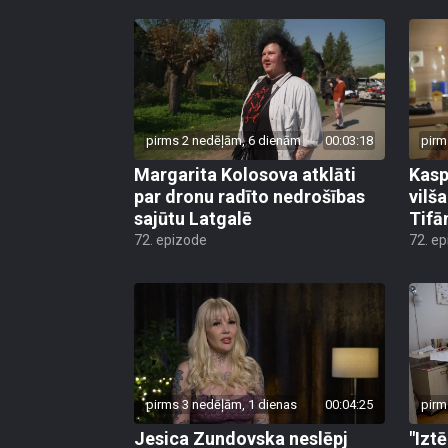
pirms 2 nedēļām, 6 dienām
00:03:18
pirm
Margarita Kolosova atklāti
Kasp
par dronu radīto nedrošības
vilš
sajūtu Latgalē
Tifā
72. epizode
72. e
pirms 3 nedēļām, 1 dienas
00:04:25
pirm
Jesica Zundovska neslēpj
"Izt