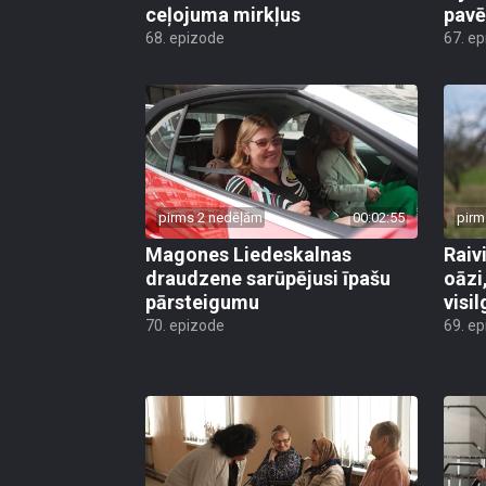
ceļojuma mirkļus
pavē
68. epizode
67. e
pirms 2 nedēļām
00:02:55
pirm
Magones Liedeskalnas
Raiv
draudzene sarūpējusi īpašu
oāzi
pārsteigumu
visi
70. epizode
69. e