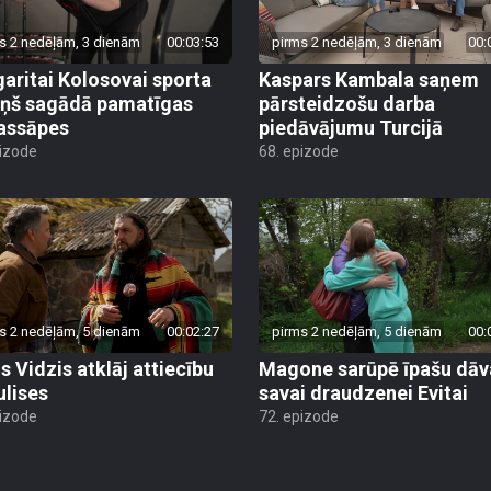
s 2 nedēļām, 3 dienām
00:03:53
pirms 2 nedēļām, 3 dienām
00:
aritai Kolosovai sporta
Kaspars Kambala saņem
iņš sagādā pamatīgas
pārsteidzošu darba
assāpes
piedāvājumu Turcijā
pizode
68. epizode
s 2 nedēļām, 5 dienām
00:02:27
pirms 2 nedēļām, 5 dienām
00:
s Vidzis atklāj attiecību
Magone sarūpē īpašu dā
ulises
savai draudzenei Evitai
pizode
72. epizode