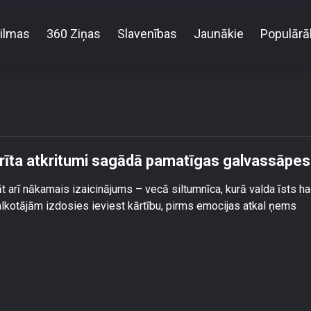
ilmas
360 Ziņas
Slavenības
Jaunākie
Populārā
deskalnas lielgabarīta atkritumi sagādā pamatīgas
rīta atkritumi sagādā pamatīgas galvassāpes
āt arī nākamais izaicinājums – vecā siltumnīca, kurā valda īsts h
talkotājām izdosies ieviest kārtību, pirms emocijas atkal ņems