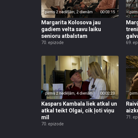
pirms 2 nedēļām, 2 dienām
00:03:15
pirm
Margarita Kolosova jau
Marg
gadiem velta savu laiku
tren
senioru atbalstam
galv
70. epizode
69. e
pirms 2 nedēļām, 4 dienām
00:02:23
pirm
Kaspars Kambala liek atkal un
Raivi
atkal teikt Olgai, cik ļoti viņu
aizk
mīl
71. e
70. epizode