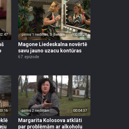
02:47
pirms 1 nedēļas, 5 dienām
00:02:28
ņš
Magone Liedeskalna novērtē
o
savu jauno uzacu kontūras
67. epizode
03:16
pirms 2 nedēļām
00:04:37
klē
Margarita Kolosova atklāti
eju
par problēmām ar alkoholu