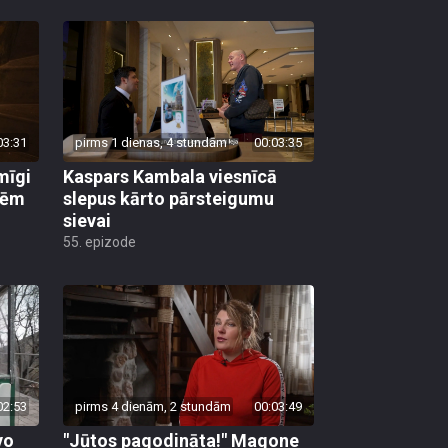
03:31
pirms 1 dienas, 4 stundām
00:03:35
mīgi
Kaspars Kambala viesnīcā
lēm
slepus kārto pārsteigumu
sievai
55. epizode
02:53
pirms 4 dienām, 2 stundām
00:03:49
vo
"Jūtos pagodināta!" Magone