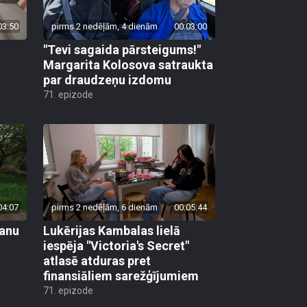
03:50
pirms 2 nedēļām, 4 dienām
00:03:00
"Tevi sagaida pārsteigums!"
Margarita Kolosova satraukta
par draudzeņu izdomu
71. epizode
04:07
pirms 2 nedēļām, 6 dienām
00:05:44
vanu
Lukērijas Kambalas lielā
iespēja "Victoria's Secret"
atlasē atduras pret
finansiāliem sarežģījumiem
71. epizode