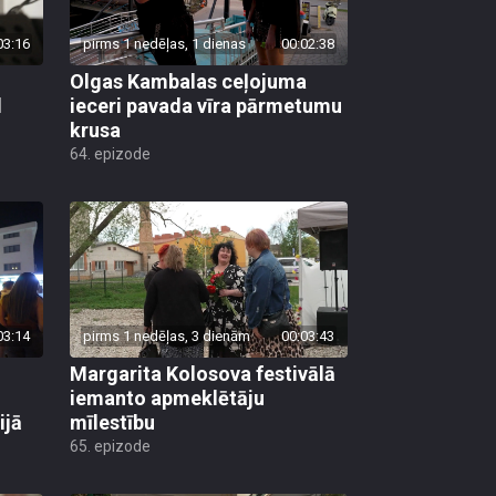
03:16
pirms 1 nedēļas, 1 dienas
00:02:38
Olgas Kambalas ceļojuma
d
ieceri pavada vīra pārmetumu
krusa
64. epizode
03:14
pirms 1 nedēļas, 3 dienām
00:03:43
Margarita Kolosova festivālā
iemanto apmeklētāju
ijā
mīlestību
65. epizode