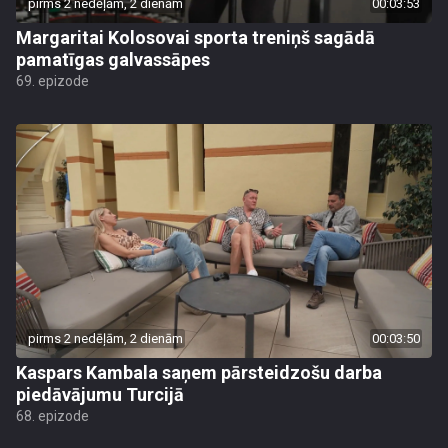
pirms 2 nedēļām, 2 dienām
00:03:53
Margaritai Kolosovai sporta treniņš sagādā
pamatīgas galvassāpes
69. epizode
pirms 2 nedēļām, 2 dienām
00:03:50
Kaspars Kambala saņem pārsteidzošu darba
piedāvājumu Turcijā
68. epizode