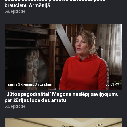
braucienu Armēnijā
58. epizode
pirms 3 dienām, 3 stundām
00:03:49
"Jūtos pagodināta!" Magone neslēpj saviļņojumu
par žūrijas locekles amatu
60. epizode