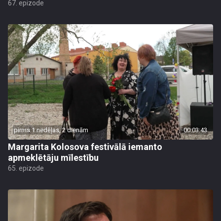
67. epizode
pirms 1 nedēļas, 2 dienām
00:03:43
Margarita Kolosova festivālā iemanto
apmeklētāju mīlestību
65. epizode