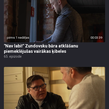
pirms 1 nedēļas
00:03:39
"Nav labi!" Zundovsku bāra atklāšanu
piemeklējušas vairākas ķibeles
65. epizode