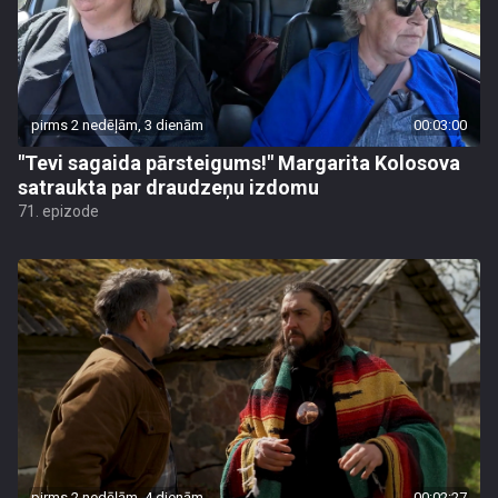
pirms 2 nedēļām, 3 dienām
00:03:00
"Tevi sagaida pārsteigums!" Margarita Kolosova
satraukta par draudzeņu izdomu
71. epizode
pirms 2 nedēļām, 4 dienām
00:02:27