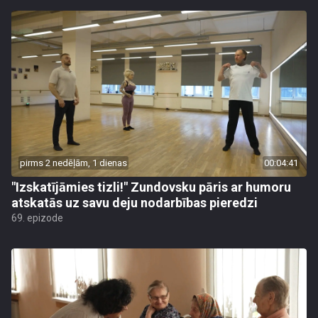
pirms 2 nedēļām, 1 dienas
00:04:41
"Izskatījāmies tizli!" Zundovsku pāris ar humoru
atskatās uz savu deju nodarbības pieredzi
69. epizode