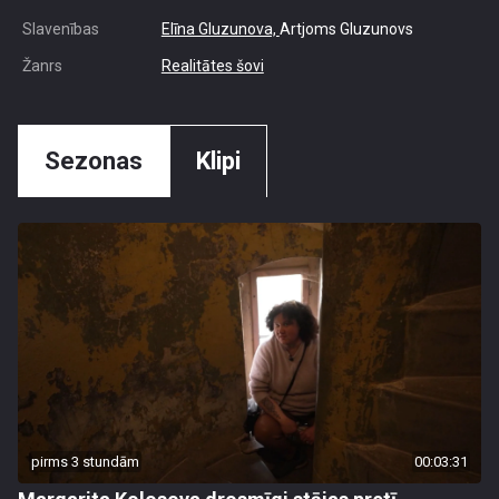
Slavenības
Elīna Gluzunova,
Artjoms Gluzunovs
Žanrs
Realitātes šovi
Sezonas
Klipi
pirms 3 stundām
00:03:31