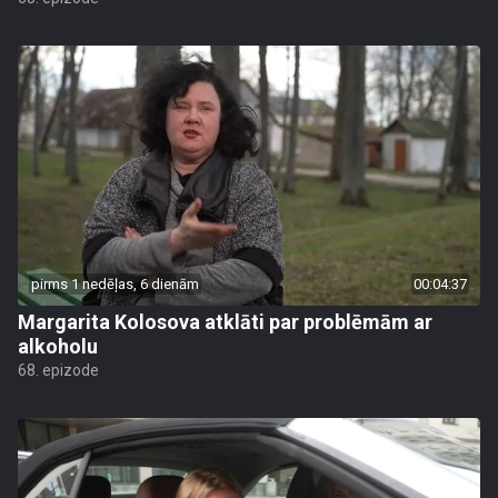
pirms 1 nedēļas, 6 dienām
00:04:37
Margarita Kolosova atklāti par problēmām ar
alkoholu
68. epizode