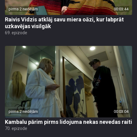
pirms 2 nedēļām
00:03:44
Raivis Vidzis atklāj savu miera oāzi, kur labprāt
uzkavējas visilgāk
69. epizode
pirms 2 nedēļām
00:03:04
Kambalu pārim pirms lidojuma nekas nevedas raiti
70. epizode