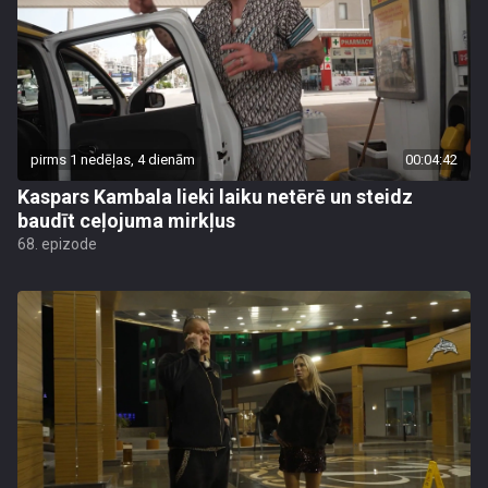
pirms 1 nedēļas, 4 dienām
00:04:42
Kaspars Kambala lieki laiku netērē un steidz
baudīt ceļojuma mirkļus
68. epizode