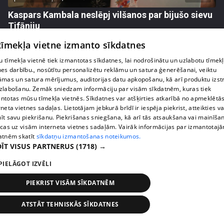
Kaspars Kambala neslēpj vilšanos par bijušo sievu
Tifāniju
72. epizode
 tīmekļa vietne izmanto sīkdatnes
 tīmekļa vietnē tiek izmantotas sīkdatnes, lai nodrošinātu un uzlabotu tīmek
nes darbību., nosūtītu personalizētu reklāmu un satura ģenerēšanai, veiktu
āmas un satura mērījumus, auditorijas datu apkopošanu, kā arī produktu izst
zlabošanu. Zemāk sniedzam informāciju par visām sīkdatnēm, kuras tiek
ntotas mūsu tīmekļa vietnēs. Sīkdatnes var atšķirties atkarībā no apmeklētā
rneta vietnes sadaļas. Lietotājam jebkurā brīdī ir iespēja piekrist, atteikties va
īt savu piekrišanu. Piekrišanas sniegšana, kā arī tās atsaukšana vai mainīša
ecas uz visām interneta vietnes sadaļām. Vairāk informācijas par izmantotaj
atnēm skatīt
sīkdatņu izmantošanas noteikumos.
ĪT VISUS PARTNERUS
(1718) →
PIELĀGOT IZVĒLI
pirms 2 nedēļām, 6 dienām
00:04:02
Draudzene aicina pārvākties Magoni uz Kurzemes
PIEKRIST VISĀM SĪKDATNĒM
pusi
73. epizode
ATSTĀT TEHNISKĀS SĪKDATNES