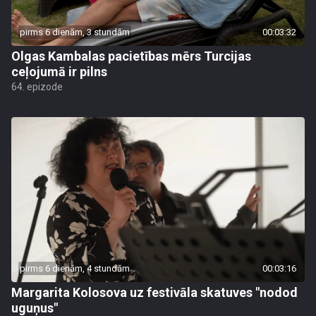
pirms 6 dienām, 3 stundām
00:03:32
Olgas Kambalas pacietības mērs Turcijas
ceļojumā ir pilns
64. epizode
pirms 6 dienām, 4 stundām
00:03:16
Margarita Kolosova uz festivāla skatuves "nodod
uguņus"