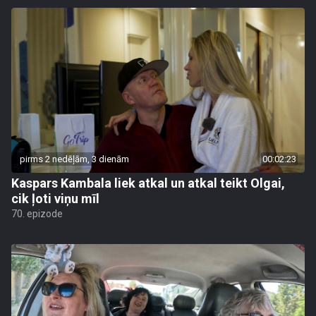
pirms 2 nedēļām, 3 dienām
00:02:23
Kaspars Kambala liek atkal un atkal teikt Olgai,
cik ļoti viņu mīl
70. epizode