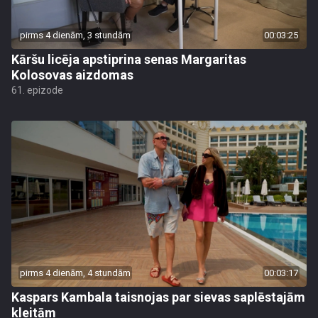
pirms 4 dienām, 3 stundām
00:03:25
Kāršu licēja apstiprina senas Margaritas
Kolosovas aizdomas
61. epizode
pirms 4 dienām, 4 stundām
00:03:17
Kaspars Kambala taisnojas par sievas saplēstajām
kleitām