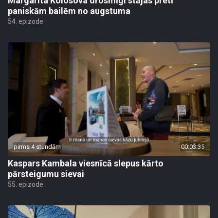
Margarita Kolosova drosmīgi stājas pretī
paniskām bailēm no augstuma
54. epizode
pirms 4 stundām
00:03:35
Kaspars Kambala viesnīcā slepus kārto
pārsteigumu sievai
55. epizode