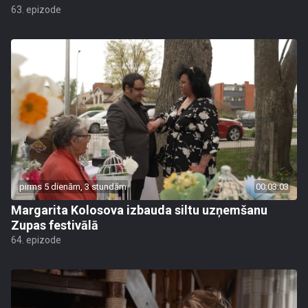
63. epizode
pirms 5 dienām, 3 stundām
00:03:03
Margarita Kolosova izbauda siltu uzņemšanu
Zupas festivālā
64. epizode