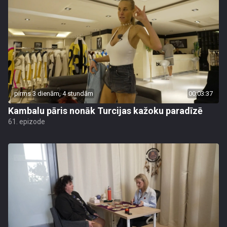
pirms 3 dienām, 4 stundām
00:03:37
Kambalu pāris nonāk Turcijas kažoku paradīzē
61. epizode