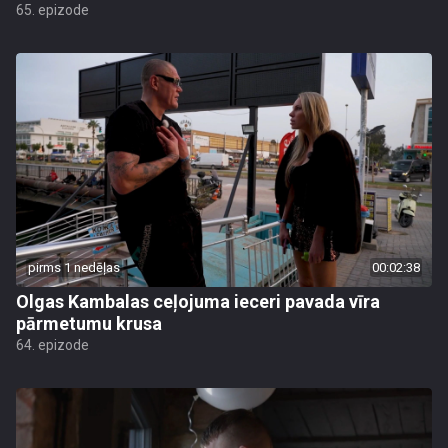
65. epizode
pirms 1 nedēļas
00:02:38
Olgas Kambalas ceļojuma ieceri pavada vīra
pārmetumu krusa
64. epizode