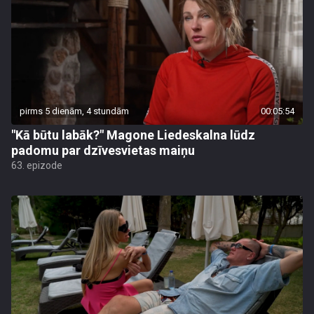
pirms 5 dienām, 4 stundām
00:05:54
"Kā būtu labāk?" Magone Liedeskalna lūdz
padomu par dzīvesvietas maiņu
63. epizode