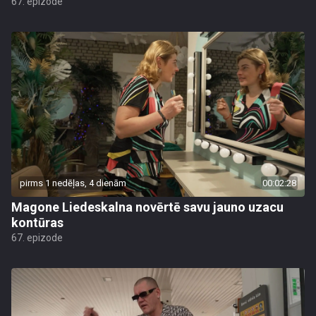
67. epizode
pirms 1 nedēļas, 4 dienām
00:02:28
Magone Liedeskalna novērtē savu jauno uzacu
kontūras
67. epizode