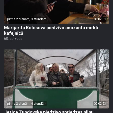
pirms 2 dienām, 3 stundām
00:02:51
Margarita Kolosova piedzīvo amizantu mirkli
kafejnīcā
60. epizode
pirms 2 dienām, 4 stundām
00:02:53
Jesica Zundovska piedzīvo spriedzes pilnu