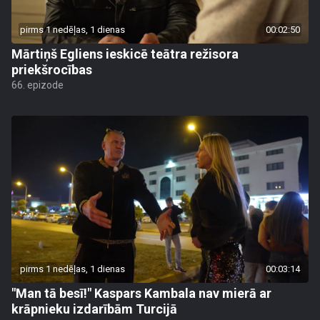
pirms 1 nedēļas, 1 dienas
00:02:50
Mārtiņš Egliens ieskicē teātra režisora
priekšrocības
66. epizode
pirms 1 nedēļas, 1 dienas
00:03:14
"Man tā besī!" Kaspars Kambala nav mierā ar
krāpnieku izdarībām Turcijā