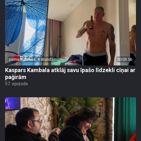
pirms 1 dienas, 4 stundām
00:03:56
Kaspars Kambala atklāj savu īpašo līdzekli cīņai ar
paģirām
57. epizode