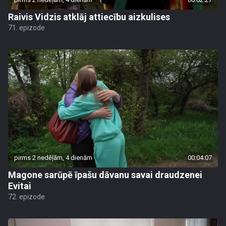
Raivis Vidzis atklāj attiecību aizkulises
71. epizode
pirms 2 nedēļām, 4 dienām
00:04:07
Magone sarūpē īpašu dāvanu savai draudzenei
Evitai
72. epizode