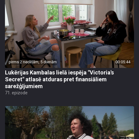
pirms 2 nedēļām, 5 dienām
00:05:44
Lukērijas Kambalas lielā iespēja "Victoria's
Secret" atlasē atduras pret finansiāliem
sarežģījumiem
71. epizode