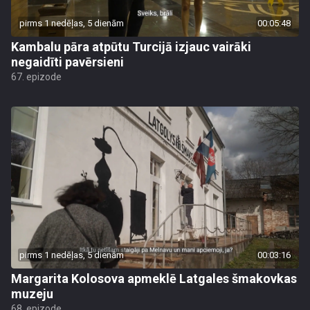
pirms 1 nedēļas, 5 dienām
00:05:48
Kambalu pāra atpūtu Turcijā izjauc vairāki
negaidīti pavērsieni
67. epizode
pirms 1 nedēļas, 5 dienām
00:03:16
Margarita Kolosova apmeklē Latgales šmakovkas
muzeju
68. epizode