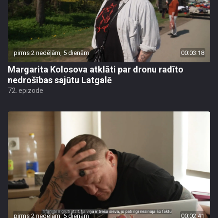
pirms 2 nedēļām, 5 dienām
00:03:18
Margarita Kolosova atklāti par dronu radīto
nedrošības sajūtu Latgalē
72. epizode
pirms 2 nedēļām, 6 dienām
00:02:41