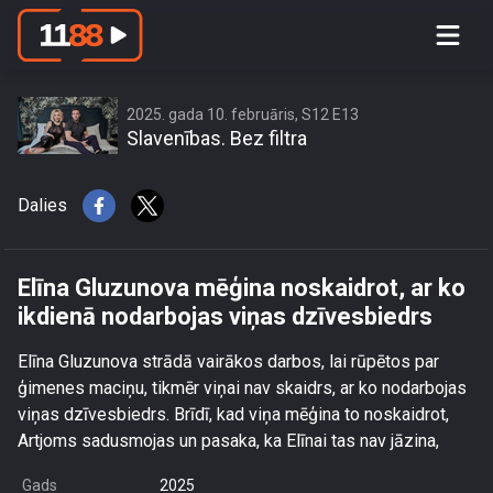
Elīna Gluzunova mēģina noskaidrot,
ar ko ikdienā nodarbojas viņas
dzīvesbiedrs
2025. gada 10. februāris, S12 E13
Slavenības. Bez filtra
Dalies
Elīna Gluzunova mēģina noskaidrot, ar ko
ikdienā nodarbojas viņas dzīvesbiedrs
Elīna Gluzunova strādā vairākos darbos, lai rūpētos par
ģimenes maciņu, tikmēr viņai nav skaidrs, ar ko nodarbojas
viņas dzīvesbiedrs. Brīdī, kad viņa mēģina to noskaidrot,
Artjoms sadusmojas un pasaka, ka Elīnai tas nav jāzina,
Gads
2025