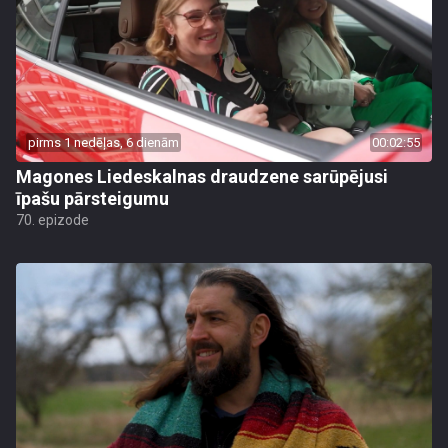
pirms 1 nedēļas, 6 dienām
00:02:55
Magones Liedeskalnas draudzene sarūpējusi
īpašu pārsteigumu
70. epizode