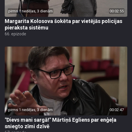
pirms 1 nedēļas, 3 dienām
00:02:55
Margarita Kolosova šokēta par vietējās policijas
pieraksta sistēmu
66. epizode
pirms 1 nedēļas, 3 dienām
00:02:47
"Dievs mani sargā!" Mārtiņš Egliens par enģeļa
sniegto zīmi dzīvē