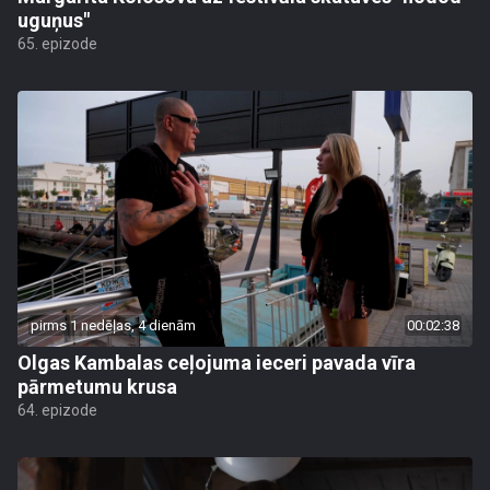
uguņus"
65. epizode
pirms 1 nedēļas, 4 dienām
00:02:38
Olgas Kambalas ceļojuma ieceri pavada vīra
pārmetumu krusa
64. epizode