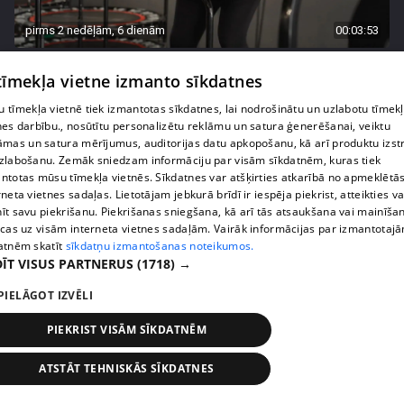
pirms 2 nedēļām, 6 dienām
00:03:53
Margaritai Kolosovai sporta treniņš sagādā
 tīmekļa vietne izmanto sīkdatnes
pamatīgas galvassāpes
69. epizode
 tīmekļa vietnē tiek izmantotas sīkdatnes, lai nodrošinātu un uzlabotu tīmek
nes darbību., nosūtītu personalizētu reklāmu un satura ģenerēšanai, veiktu
āmas un satura mērījumus, auditorijas datu apkopošanu, kā arī produktu izst
zlabošanu. Zemāk sniedzam informāciju par visām sīkdatnēm, kuras tiek
ntotas mūsu tīmekļa vietnēs. Sīkdatnes var atšķirties atkarībā no apmeklētā
rneta vietnes sadaļas. Lietotājam jebkurā brīdī ir iespēja piekrist, atteikties va
īt savu piekrišanu. Piekrišanas sniegšana, kā arī tās atsaukšana vai mainīša
ecas uz visām interneta vietnes sadaļām. Vairāk informācijas par izmantotaj
atnēm skatīt
sīkdatņu izmantošanas noteikumos.
ĪT VISUS PARTNERUS
(1718) →
PIELĀGOT IZVĒLI
PIEKRIST VISĀM SĪKDATNĒM
pirms 2 nedēļām, 6 dienām
00:03:50
Kaspars Kambala saņem pārsteidzošu darba
ATSTĀT TEHNISKĀS SĪKDATNES
piedāvājumu Turcijā
68. epizode