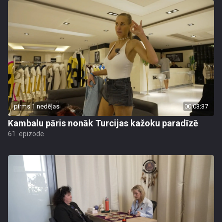
pirms 1 nedēļas
00:03:37
Kambalu pāris nonāk Turcijas kažoku paradīzē
61. epizode