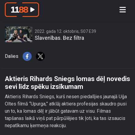
Aktieris Rihards Sniegs lomas dēļ
novedis sevi līdz spēku izsīkumam
2022. gada 12. oktobris, S07 E39
Slavenības. Bez filtra
Dalies
Aktieris Rihards Sniegs lomas dēļ novedis
sevi līdz spēku izsīkumam
Aktieris Rihards Sniegs, kurš nesen piedalījies jaunajā Uģa
Oltes filmā “Upurga,” atklāj aktiera profesijas skaudro pusi
un to, ka lomas dēļ ir jābūt gatavam uz visu. Filmas
tapšanas laikā viņš pat pārpūlējies tik ļoti, ka tas izsaucis
nepatīkamu ķermeņa reakciju.