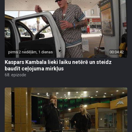
pirms 2 nedēļām, 1 dienas
00:04:42
Kaspars Kambala lieki laiku netērē un steidz
baudīt ceļojuma mirkļus
68. epizode