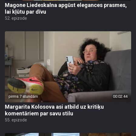
Magone Liedeskalna apgūst elegances prasmes,
lai kļūtu par dīvu
52. epizode
pirms 7 stundām
00:02:44
Margarita Kolosova asi atbild uz kritiķu
komentāriem par savu stilu
55. epizode