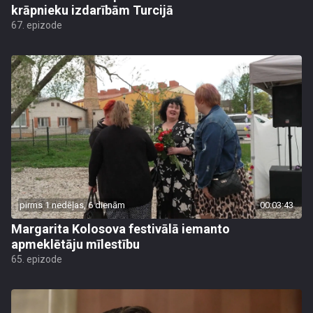
krāpnieku izdarībām Turcijā
67. epizode
pirms 1 nedēļas, 6 dienām
00:03:43
Margarita Kolosova festivālā iemanto
apmeklētāju mīlestību
65. epizode