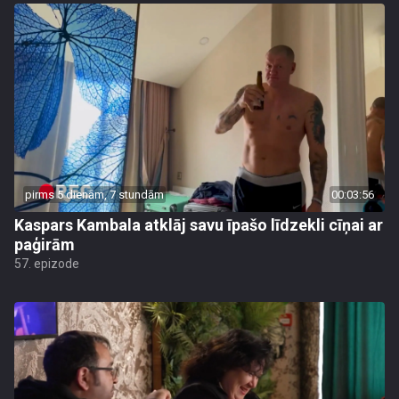
pirms 5 dienām, 7 stundām
00:03:56
Kaspars Kambala atklāj savu īpašo līdzekli cīņai ar
paģirām
57. epizode