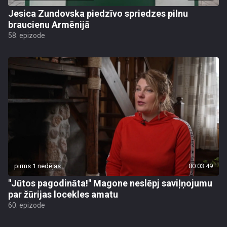
Jesica Zundovska piedzīvo spriedzes pilnu
braucienu Armēnijā
58. epizode
pirms 1 nedēļas
00:03:49
"Jūtos pagodināta!" Magone neslēpj saviļņojumu
par žūrijas locekles amatu
60. epizode