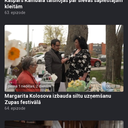
Kaspars Kambala taisnojas par sievas saplēstajām
kleitām
63. epizode
pirms 1 nedēļas, 2 dienām
00:03:03
Margarita Kolosova izbauda siltu uzņemšanu
Zupas festivālā
64. epizode