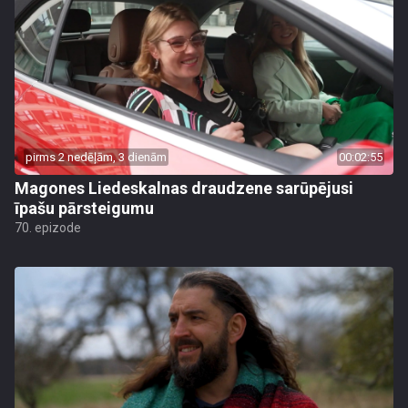
pirms 2 nedēļām, 3 dienām
00:02:55
Magones Liedeskalnas draudzene sarūpējusi
īpašu pārsteigumu
70. epizode