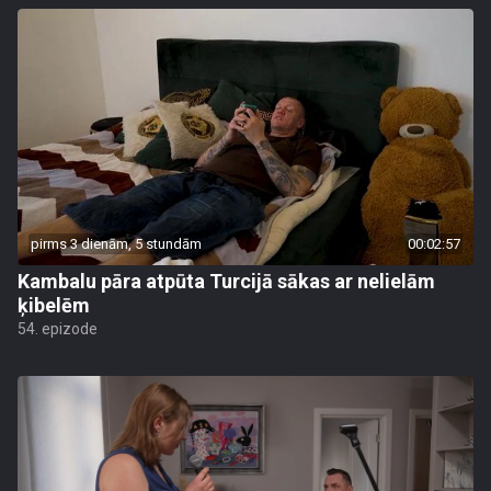
pirms 3 dienām, 5 stundām
00:02:57
Kambalu pāra atpūta Turcijā sākas ar nelielām
ķibelēm
54. epizode