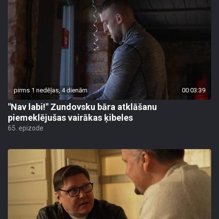
pirms 1 nedēļas, 4 dienām
00:03:39
"Nav labi!" Zundovsku bāra atklāšanu
piemeklējušas vairākas ķibeles
65. epizode