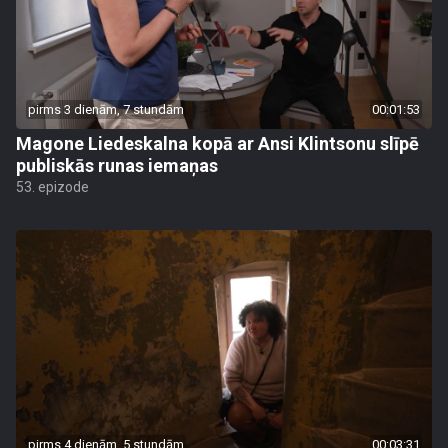
pirms 3 dienām, 7 stundām
00:01:53
Magone Liedeskalna kopā ar Ansi Klintsonu slīpē
publiskās runas iemaņas
53. epizode
pirms 4 dienām, 5 stundām
00:03:31