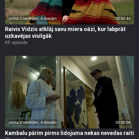
pirms 2 nedēļām, 4 dienām
00:03:44
Raivis Vidzis atklāj savu miera oāzi, kur labprāt
uzkavējas visilgāk
69. epizode
pirms 2 nedēļām, 4 dienām
00:03:04
Kambalu pārim pirms lidojuma nekas nevedas raiti