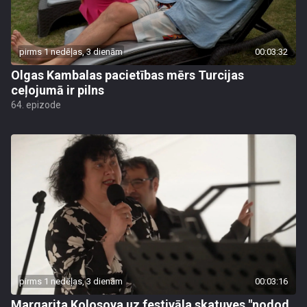
pirms 1 nedēļas, 3 dienām
00:03:32
Olgas Kambalas pacietības mērs Turcijas
ceļojumā ir pilns
64. epizode
pirms 1 nedēļas, 3 dienām
00:03:16
Margarita Kolosova uz festivāla skatuves "nodod