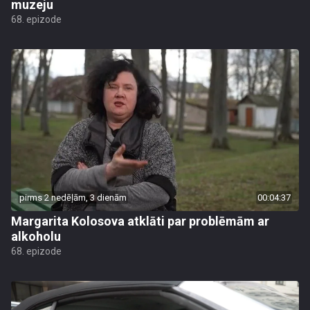
muzeju
68. epizode
pirms 2 nedēļām, 3 dienām
00:04:37
Margarita Kolosova atklāti par problēmām ar
alkoholu
68. epizode