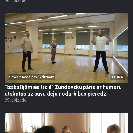
70. epizode
pirms 2 nedēļām, 5 dienām
00:04:41
"Izskatījāmies tizli!" Zundovsku pāris ar humoru
atskatās uz savu deju nodarbības pieredzi
69. epizode