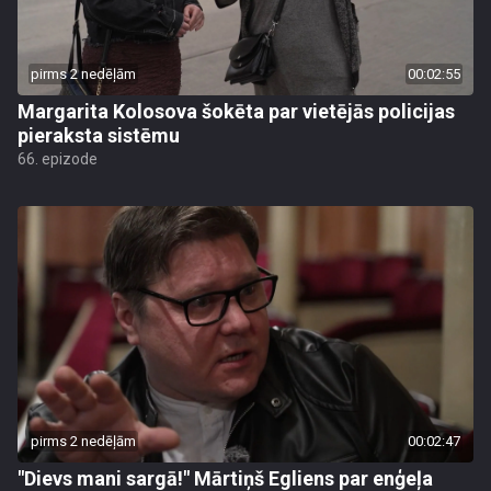
pirms 2 nedēļām
00:02:55
Margarita Kolosova šokēta par vietējās policijas
pieraksta sistēmu
66. epizode
pirms 2 nedēļām
00:02:47
"Dievs mani sargā!" Mārtiņš Egliens par enģeļa