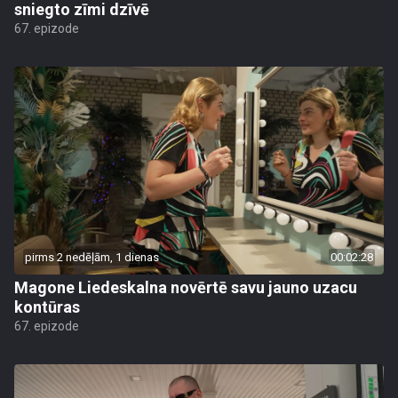
sniegto zīmi dzīvē
67. epizode
pirms 2 nedēļām, 1 dienas
00:02:28
Magone Liedeskalna novērtē savu jauno uzacu
kontūras
67. epizode