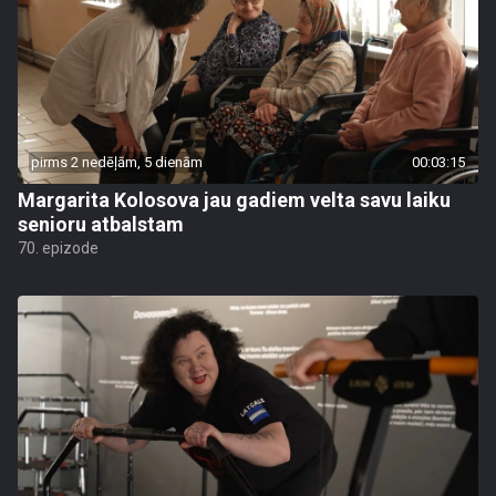
pirms 2 nedēļām, 5 dienām
00:03:15
Margarita Kolosova jau gadiem velta savu laiku
senioru atbalstam
70. epizode