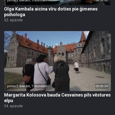
pirms 2 dienām, 5 stundām
00:03:03
Olga Kambala aicina vīru doties pie ģimenes
psihologa
52. epizode
pirms 2 dienām, 7 stundām
00:03:39
Margarita Kolosova bauda Cesvaines pils vēstures
elpu
54. epizode