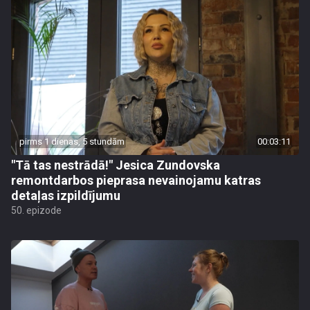
pirms 1 dienas, 5 stundām
00:03:11
"Tā tas nestrādā!" Jesica Zundovska
remontdarbos pieprasa nevainojamu katras
detaļas izpildījumu
50. epizode