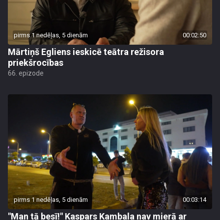
pirms 1 nedēļas, 5 dienām
00:02:50
Mārtiņš Egliens ieskicē teātra režisora
priekšrocības
66. epizode
pirms 1 nedēļas, 5 dienām
00:03:14
"Man tā besī!" Kaspars Kambala nav mierā ar