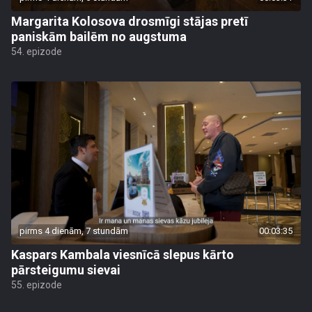
Margarita Kolosova drosmīgi stājas pretī
paniskām bailēm no augstuma
54. epizode
pirms 4 dienām, 7 stundām
00:03:35
Kaspars Kambala viesnīcā slepus kārto
pārsteigumu sievai
55. epizode