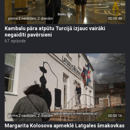
pirms 2 nedēļām, 2 dienām
00:05:48
Kambalu pāra atpūtu Turcijā izjauc vairāki
negaidīti pavērsieni
67. epizode
pirms 2 nedēļām, 2 dienām
00:03:16
Margarita Kolosova apmeklē Latgales šmakovkas