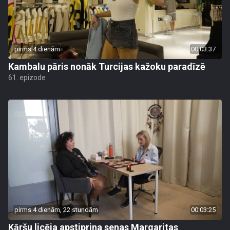
pirms 4 dienām
00:03:37
Kambalu pāris nonāk Turcijas kažoku paradīzē
61. epizode
pirms 4 dienām, 22 stundām
00:03:25
Kāršu licēja apstiprina senas Margaritas