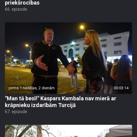
priekšrocības
66. epizode
pirms 1 nedēļas, 2 dienām
00:03:14
"Man tā besī!" Kaspars Kambala nav mierā ar
krāpnieku izdarībām Turcijā
67. epizode