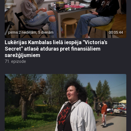
pirms 2 nedēļām, 5 dienām
00:05:44
Lukērijas Kambalas lielā iespēja "Victoria's
Secret" atlasē atduras pret finansiāliem
sarežģījumiem
71. epizode