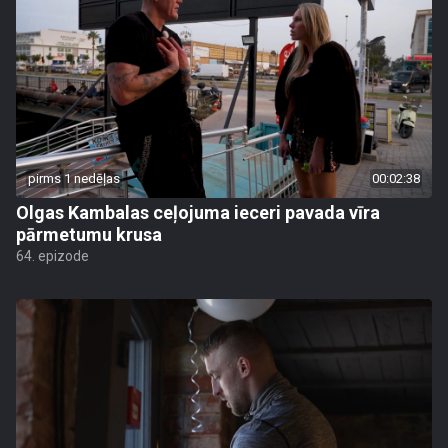
pirms 1 nedēļas
00:02:38
Olgas Kambalas ceļojuma ieceri pavada vīra
pārmetumu krusa
64. epizode