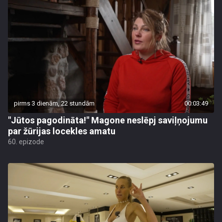
pirms 3 dienām, 22 stundām
00:03:49
"Jūtos pagodināta!" Magone neslēpj saviļņojumu
par žūrijas locekles amatu
60. epizode