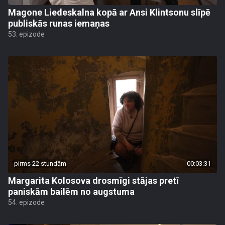
Magone Liedeskalna kopā ar Ansi Klintsonu slīpē
publiskās runas iemaņas
53. epizode
pirms 22 stundām
00:03:31
Margarita Kolosova drosmīgi stājas pretī
paniskām bailēm no augstuma
54. epizode