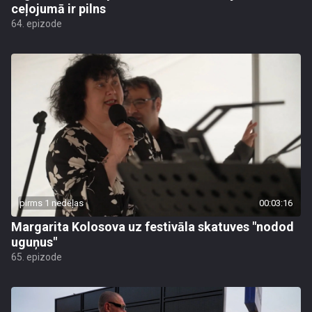
ceļojumā ir pilns
64. epizode
pirms 1 nedēļas
00:03:16
Margarita Kolosova uz festivāla skatuves "nodod
uguņus"
65. epizode