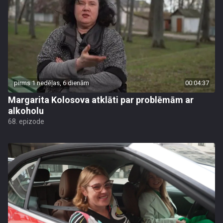
pirms 1 nedēļas, 6 dienām
00:04:37
Margarita Kolosova atklāti par problēmām ar
alkoholu
68. epizode