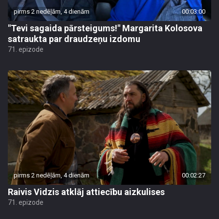
pirms 2 nedēļām, 4 dienām
00:03:00
"Tevi sagaida pārsteigums!" Margarita Kolosova
satraukta par draudzeņu izdomu
71. epizode
pirms 2 nedēļām, 4 dienām
00:02:27
Raivis Vidzis atklāj attiecību aizkulises
71. epizode