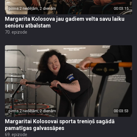
pirms 2 nedēļām, 2 dienām
00:03:15
Margarita Kolosova jau gadiem velta savu laiku
senioru atbalstam
70. epizode
pirms 2 nedēļām, 2 dienām
00:03:53
Margaritai Kolosovai sporta treniņš sagādā
pamatīgas galvassāpes
69. epizode