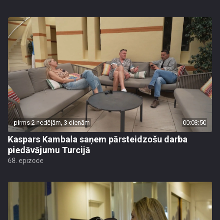
pirms 2 nedēļām, 3 dienām
00:03:50
Kaspars Kambala saņem pārsteidzošu darba
piedāvājumu Turcijā
68. epizode