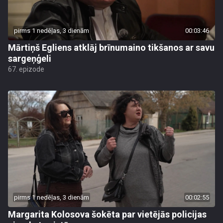
pirms 1 nedēļas, 3 dienām
00:03:46
Mārtiņš Egliens atklāj brīnumaino tikšanos ar savu
sargeņģeli
67. epizode
pirms 1 nedēļas, 3 dienām
00:02:55
Margarita Kolosova šokēta par vietējās policijas