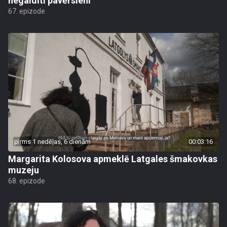
negaidīti pavērsieni
67. epizode
pirms 1 nedēļas, 6 dienām
00:03:16
Margarita Kolosova apmeklē Latgales šmakovkas
muzeju
68. epizode