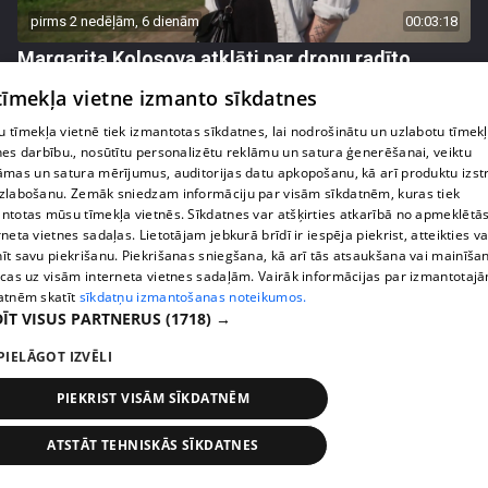
pirms 2 nedēļām, 6 dienām
00:03:18
Margarita Kolosova atklāti par dronu radīto
nedrošības sajūtu Latgalē
 tīmekļa vietne izmanto sīkdatnes
72. epizode
 tīmekļa vietnē tiek izmantotas sīkdatnes, lai nodrošinātu un uzlabotu tīmek
nes darbību., nosūtītu personalizētu reklāmu un satura ģenerēšanai, veiktu
āmas un satura mērījumus, auditorijas datu apkopošanu, kā arī produktu izst
zlabošanu. Zemāk sniedzam informāciju par visām sīkdatnēm, kuras tiek
ntotas mūsu tīmekļa vietnēs. Sīkdatnes var atšķirties atkarībā no apmeklētā
rneta vietnes sadaļas. Lietotājam jebkurā brīdī ir iespēja piekrist, atteikties va
īt savu piekrišanu. Piekrišanas sniegšana, kā arī tās atsaukšana vai mainīša
ecas uz visām interneta vietnes sadaļām. Vairāk informācijas par izmantotaj
atnēm skatīt
sīkdatņu izmantošanas noteikumos.
ĪT VISUS PARTNERUS
(1718) →
PIELĀGOT IZVĒLI
pirms 2 nedēļām, 6 dienām
00:02:41
PIEKRIST VISĀM SĪKDATNĒM
Kaspars Kambala neslēpj vilšanos par bijušo sievu
Tifāniju
ATSTĀT TEHNISKĀS SĪKDATNES
72. epizode