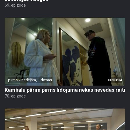
69. epizode
pirms 2 nedēļām, 1 dienas
00:03:04
Kambalu pārim pirms lidojuma nekas nevedas raiti
70. epizode