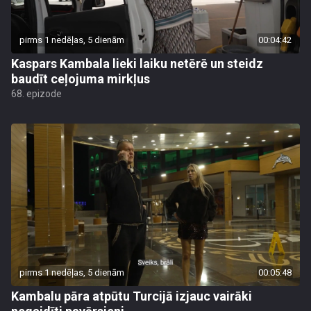
pirms 1 nedēļas, 5 dienām
00:04:42
Kaspars Kambala lieki laiku netērē un steidz
baudīt ceļojuma mirkļus
68. epizode
pirms 1 nedēļas, 5 dienām
00:05:48
Kambalu pāra atpūtu Turcijā izjauc vairāki