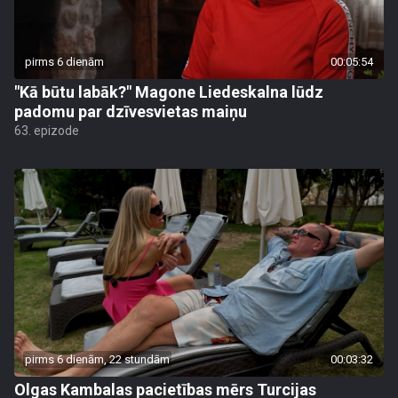
pirms 6 dienām
00:05:54
"Kā būtu labāk?" Magone Liedeskalna lūdz
padomu par dzīvesvietas maiņu
63. epizode
pirms 6 dienām, 22 stundām
00:03:32
Olgas Kambalas pacietības mērs Turcijas