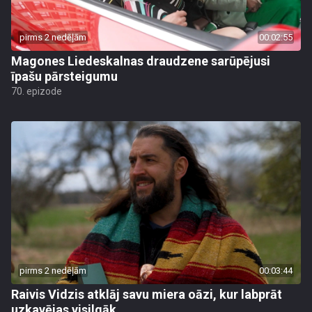
pirms 2 nedēļām
00:02:55
Magones Liedeskalnas draudzene sarūpējusi
īpašu pārsteigumu
70. epizode
pirms 2 nedēļām
00:03:44
Raivis Vidzis atklāj savu miera oāzi, kur labprāt
uzkavējas visilgāk