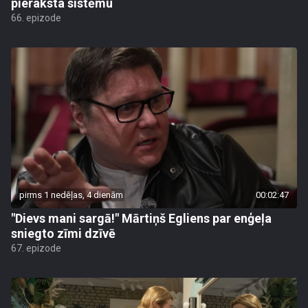
pieraksta sistēmu
66. epizode
pirms 1 nedēļas, 4 dienām
00:02:47
"Dievs mani sargā!" Mārtiņš Egliens par enģeļa
sniegto zīmi dzīvē
67. epizode