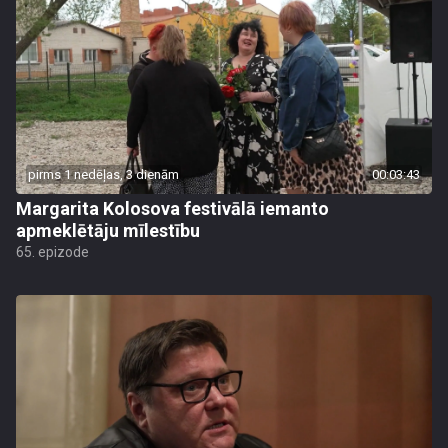
pirms 1 nedēļas, 3 dienām
00:03:43
Margarita Kolosova festivālā iemanto
apmeklētāju mīlestību
65. epizode