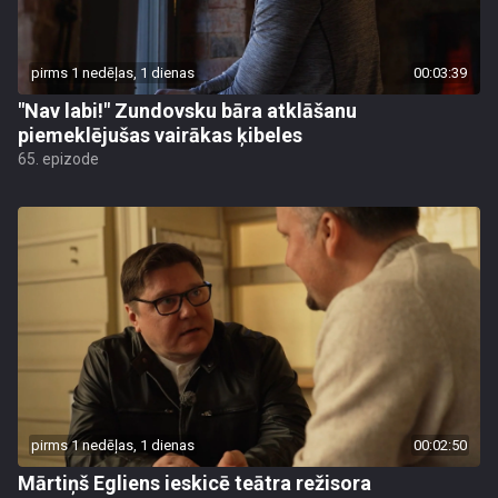
pirms 1 nedēļas, 1 dienas
00:03:39
"Nav labi!" Zundovsku bāra atklāšanu
piemeklējušas vairākas ķibeles
65. epizode
pirms 1 nedēļas, 1 dienas
00:02:50
Mārtiņš Egliens ieskicē teātra režisora