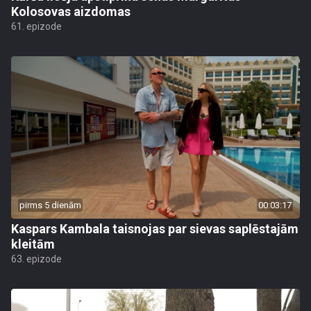
Kolosovas aizdomas
61. epizode
pirms 5 dienām
00:03:17
Kaspars Kambala taisnojas par sievas saplēstajām
kleitām
63. epizode