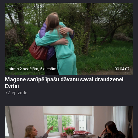
pirms 2 nedēļām, 5 dienām
00:04:07
Magone sarūpē īpašu dāvanu savai draudzenei
Evitai
72. epizode