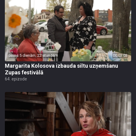
pirms 5 dienām, 22 stundām
00:03:03
Margarita Kolosova izbauda siltu uzņemšanu
Zupas festivālā
64. epizode