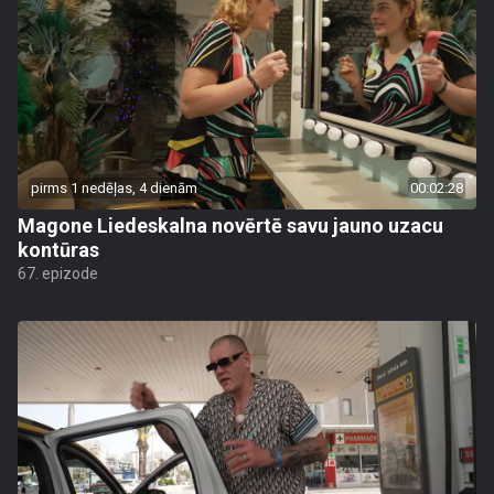
pirms 1 nedēļas, 4 dienām
00:02:28
Magone Liedeskalna novērtē savu jauno uzacu
kontūras
67. epizode