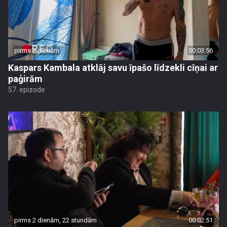
pirms 2 dienām
00:03:56
Kaspars Kambala atklāj savu īpašo līdzekli cīņai ar
paģirām
57. epizode
pirms 2 dienām, 22 stundām
00:02:51