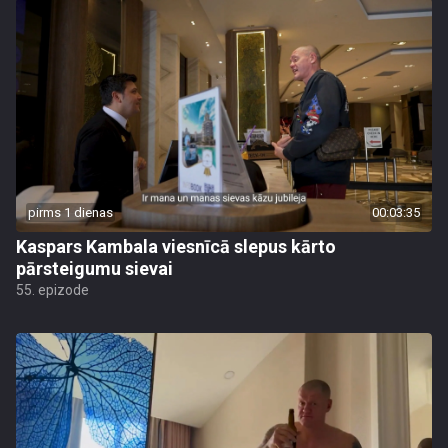
pirms 1 dienas
00:03:35
Kaspars Kambala viesnīcā slepus kārto
pārsteigumu sievai
55. epizode