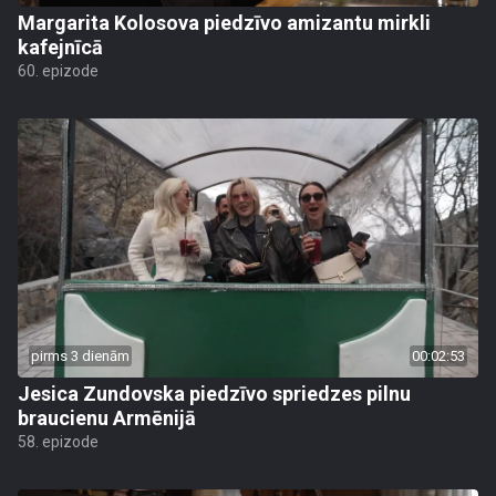
Margarita Kolosova piedzīvo amizantu mirkli
kafejnīcā
60. epizode
pirms 3 dienām
00:02:53
Jesica Zundovska piedzīvo spriedzes pilnu
braucienu Armēnijā
58. epizode