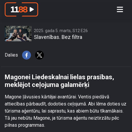
Magonei Liedeskalnai lielas prasības,
meklējot ceļojuma galamērķi
2025. gada 5. marts, S12 E26
Slavenības. Bez filtra
Dalies
Magonei Liedeskalnai lielas prasības,
meklējot ceļojuma galamērķi
Magone ļāvusies kārtējai avantūrai. Ventis piedāvā
attiecības pārbaudīt, dodoties ceļojumā. Abi lēma doties uz
tūrisma aģentūru, lai saprastu, kas abiem būtu tīkamākais.
Tā jau nebūtu Magone, ja tūrisma aģentu neiztirzātu pēc
pilnas programmas.