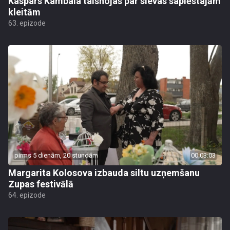
Kaspars Kambala taisnojas par sievas saplēstajām
kleitām
63. epizode
pirms 5 dienām, 20 stundām
00:03:03
Margarita Kolosova izbauda siltu uzņemšanu
Zupas festivālā
64. epizode