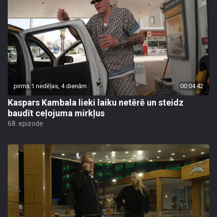
pirms 1 nedēļas, 4 dienām
00:04:42
Kaspars Kambala lieki laiku netērē un steidz
baudīt ceļojuma mirkļus
68. epizode