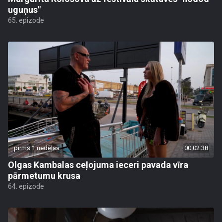
uguņus"
65. epizode
pirms 1 nedēļas
00:02:38
Olgas Kambalas ceļojuma ieceri pavada vīra
pārmetumu krusa
64. epizode