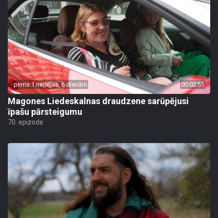
pirms 1 nedēļas, 6 dienām
00:02:55
Magones Liedeskalnas draudzene sarūpējusi
īpašu pārsteigumu
70. epizode