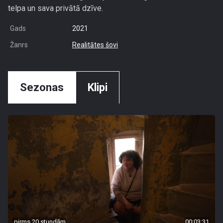
telpa un sava privātā dzīve.
Gads
2021
Žanrs
Realitātes šovi
Sezonas
Klipi
pirms 20 stundām
00:03:31