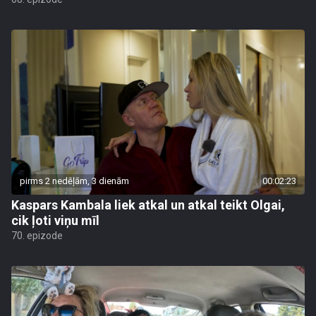
pirms 2 nedēļām, 3 dienām
00:02:23
Kaspars Kambala liek atkal un atkal teikt Olgai,
cik ļoti viņu mīl
70. epizode