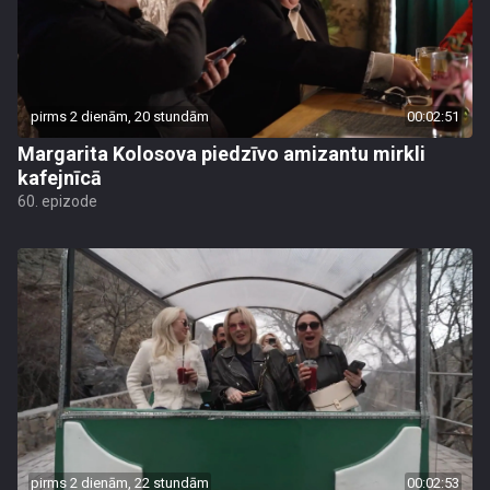
pirms 2 dienām, 20 stundām
00:02:51
Margarita Kolosova piedzīvo amizantu mirkli
kafejnīcā
60. epizode
pirms 2 dienām, 22 stundām
00:02:53