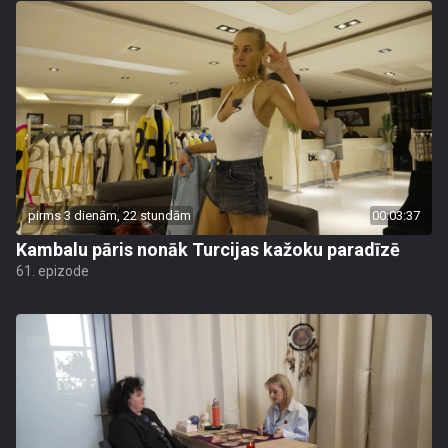
pirms 3 dienām, 22 stundām
00:03:37
Kambalu pāris nonāk Turcijas kažoku paradīzē
61. epizode