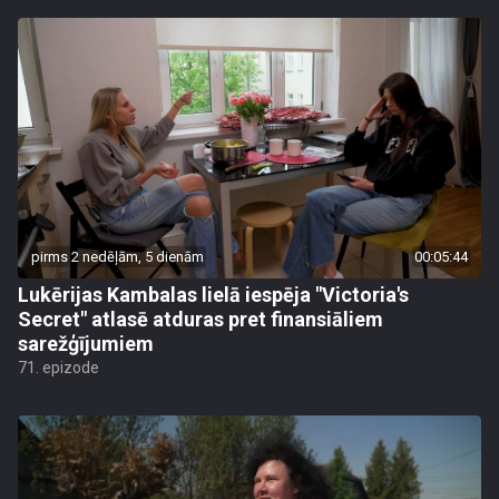
pirms 2 nedēļām, 5 dienām
00:05:44
Lukērijas Kambalas lielā iespēja "Victoria's
Secret" atlasē atduras pret finansiāliem
sarežģījumiem
71. epizode