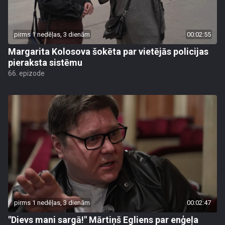
pirms 1 nedēļas, 3 dienām
00:02:55
Margarita Kolosova šokēta par vietējās policijas
pieraksta sistēmu
66. epizode
pirms 1 nedēļas, 3 dienām
00:02:47
"Dievs mani sargā!" Mārtiņš Egliens par enģeļa