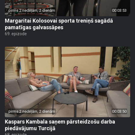
pirms 2 nedēļām, 2 dienām
00:03:53
Margaritai Kolosovai sporta treniņš sagādā
pamatīgas galvassāpes
69. epizode
pirms 2 nedēļām, 2 dienām
00:03:50
Kaspars Kambala saņem pārsteidzošu darba
piedāvājumu Turcijā
68. epizode