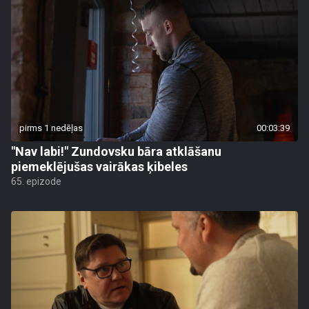
pirms 1 nedēļas
00:03:39
"Nav labi!" Zundovsku bāra atklāšanu
piemeklējušas vairākas ķibeles
65. epizode