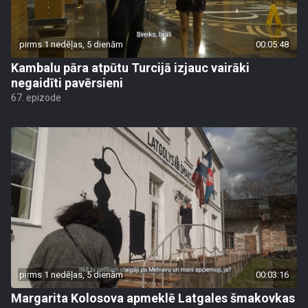
pirms 1 nedēļas, 5 dienām
00:05:48
Kambalu pāra atpūtu Turcijā izjauc vairāki
negaidīti pavērsieni
67. epizode
pirms 1 nedēļas, 5 dienām
00:03:16
Margarita Kolosova apmeklē Latgales šmakovkas