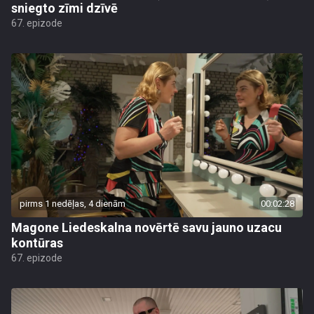
sniegto zīmi dzīvē
67. epizode
pirms 1 nedēļas, 4 dienām
00:02:28
Magone Liedeskalna novērtē savu jauno uzacu
kontūras
67. epizode