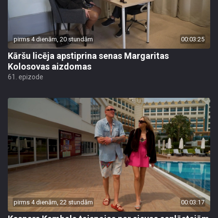
pirms 4 dienām, 20 stundām
00:03:25
Kāršu licēja apstiprina senas Margaritas
Kolosovas aizdomas
61. epizode
pirms 4 dienām, 22 stundām
00:03:17