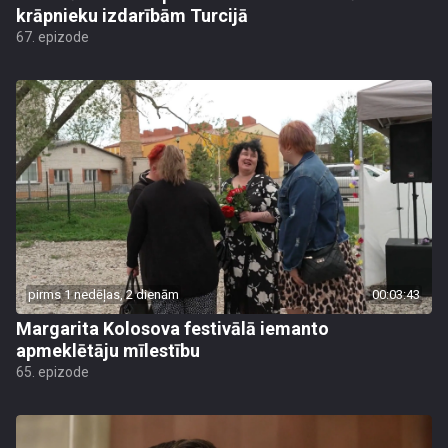
krāpnieku izdarībām Turcijā
67. epizode
pirms 1 nedēļas, 2 dienām
00:03:43
Margarita Kolosova festivālā iemanto
apmeklētāju mīlestību
65. epizode