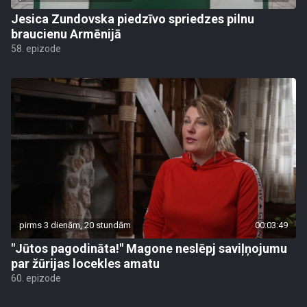
Jesica Zundovska piedzīvo spriedzes pilnu
braucienu Armēnijā
58. epizode
pirms 3 dienām, 20 stundām
00:03:49
"Jūtos pagodināta!" Magone neslēpj saviļņojumu
par žūrijas locekles amatu
60. epizode