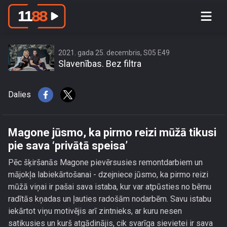
Magone jūsmo, ka pirmo reizi mūžā
tikusi pie sava ‘privātā speisa’
2021. gada 25. decembris, S05 E49
Slavenības. Bez filtra
Dalies
Magone jūsmo, ka pirmo reizi mūžā tikusi
pie sava ‘privātā speisa’
Pēc šķiršanās Magone pievērsusies remontdarbiem un
mājokļa labiekārtošanai - dzejniece jūsmo, ka pirmo reizi
mūžā viņai ir pašai sava istaba, kur var atpūsties no bērnu
radītās kņadas un ļauties radošām nodarbēm. Savu istabu
iekārtot viņu motivējis arī zintnieks, ar kuru nesen
satikusies un kurš atgādinājis, cik svarīga sievietei ir sava