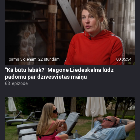
pirms 5 dienām, 22 stundām
00:05:54
"Kā būtu labāk?" Magone Liedeskalna lūdz
padomu par dzīvesvietas maiņu
63. epizode