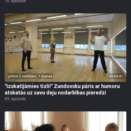
70. epizode
pirms 2 nedēļām, 1 dienas
00:04:41
"Izskatījāmies tizli!" Zundovsku pāris ar humoru
atskatās uz savu deju nodarbības pieredzi
69. epizode