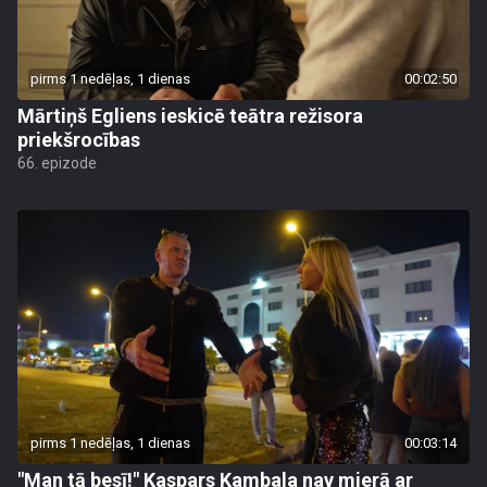
pirms 1 nedēļas, 1 dienas
00:02:50
Mārtiņš Egliens ieskicē teātra režisora
priekšrocības
66. epizode
pirms 1 nedēļas, 1 dienas
00:03:14
"Man tā besī!" Kaspars Kambala nav mierā ar