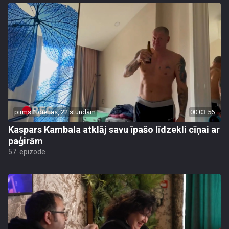
pirms 1 dienas, 22 stundām
00:03:56
Kaspars Kambala atklāj savu īpašo līdzekli cīņai ar
paģirām
57. epizode