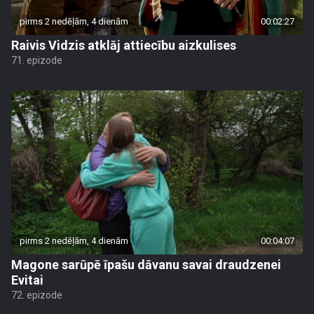
pirms 2 nedēļām, 4 dienām
00:02:27
Raivis Vidzis atklāj attiecību aizkulises
71. epizode
pirms 2 nedēļām, 4 dienām
00:04:07
Magone sarūpē īpašu dāvanu savai draudzenei
Evitai
72. epizode