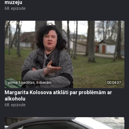
muzeju
68. epizode
pirms 1 nedēļas, 6 dienām
00:04:37
Margarita Kolosova atklāti par problēmām ar
alkoholu
68. epizode