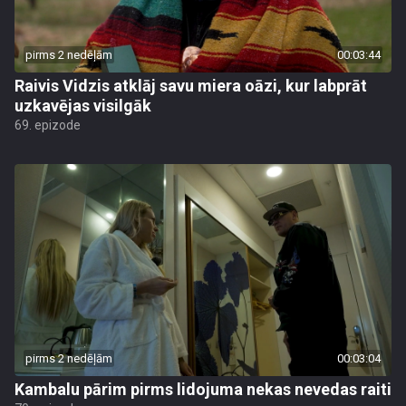
pirms 2 nedēļām
00:03:44
Raivis Vidzis atklāj savu miera oāzi, kur labprāt
uzkavējas visilgāk
69. epizode
pirms 2 nedēļām
00:03:04
Kambalu pārim pirms lidojuma nekas nevedas raiti