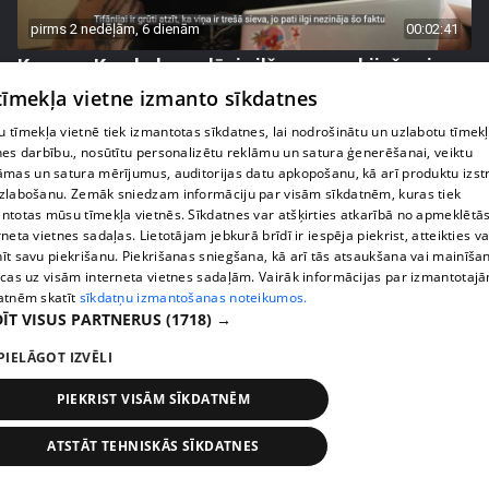
pirms 2 nedēļām, 6 dienām
00:02:41
Kaspars Kambala neslēpj vilšanos par bijušo sievu
Tifāniju
 tīmekļa vietne izmanto sīkdatnes
72. epizode
 tīmekļa vietnē tiek izmantotas sīkdatnes, lai nodrošinātu un uzlabotu tīmek
nes darbību., nosūtītu personalizētu reklāmu un satura ģenerēšanai, veiktu
āmas un satura mērījumus, auditorijas datu apkopošanu, kā arī produktu izst
zlabošanu. Zemāk sniedzam informāciju par visām sīkdatnēm, kuras tiek
ntotas mūsu tīmekļa vietnēs. Sīkdatnes var atšķirties atkarībā no apmeklētā
rneta vietnes sadaļas. Lietotājam jebkurā brīdī ir iespēja piekrist, atteikties va
īt savu piekrišanu. Piekrišanas sniegšana, kā arī tās atsaukšana vai mainīša
ecas uz visām interneta vietnes sadaļām. Vairāk informācijas par izmantotaj
atnēm skatīt
sīkdatņu izmantošanas noteikumos.
ĪT VISUS PARTNERUS
(1718) →
PIELĀGOT IZVĒLI
pirms 2 nedēļām, 6 dienām
00:04:02
PIEKRIST VISĀM SĪKDATNĒM
Draudzene aicina pārvākties Magoni uz Kurzemes
ATSTĀT TEHNISKĀS SĪKDATNES
pusi
73. epizode