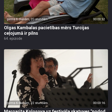
pirms 6 dienām, 20 stundām
00:03:32
Olgas Kambalas pacietības mērs Turcijas
ceļojumā ir pilns
64. epizode
pirms 6 dienām, 22 stundām
00:03:16
Margarita Kolosova uz festivāla skatuves "nodod