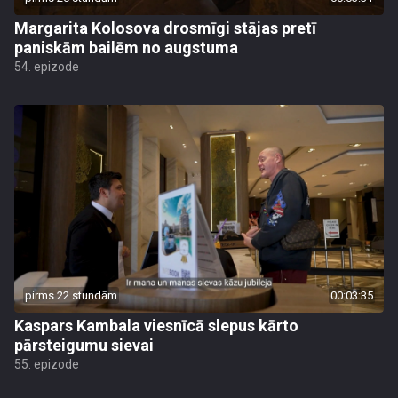
Margarita Kolosova drosmīgi stājas pretī
paniskām bailēm no augstuma
54. epizode
pirms 22 stundām
00:03:35
Kaspars Kambala viesnīcā slepus kārto
pārsteigumu sievai
55. epizode