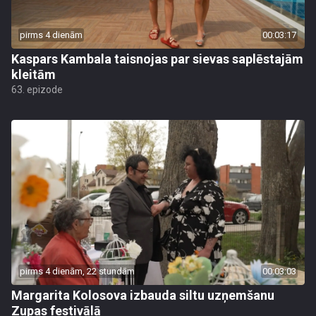
pirms 4 dienām
00:03:17
Kaspars Kambala taisnojas par sievas saplēstajām
kleitām
63. epizode
pirms 4 dienām, 22 stundām
00:03:03
Margarita Kolosova izbauda siltu uzņemšanu
Zupas festivālā