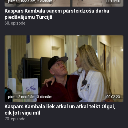
pirms 2 nedēļām, 2 dienām
00:03:50
Kaspars Kambala saņem pārsteidzošu darba
piedāvājumu Turcijā
68. epizode
pirms 2 nedēļām, 3 dienām
00:02:23
Kaspars Kambala liek atkal un atkal teikt Olgai,
cik ļoti viņu mīl
70. epizode