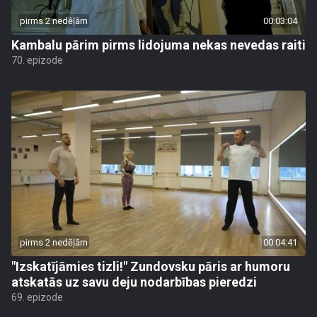
pirms 2 nedēļām
00:03:04
Kambalu pārim pirms lidojuma nekas nevedas raiti
70. epizode
pirms 2 nedēļām
00:04:41
"Izskatījāmies tizli!" Zundovsku pāris ar humoru
atskatās uz savu deju nodarbības pieredzi
69. epizode