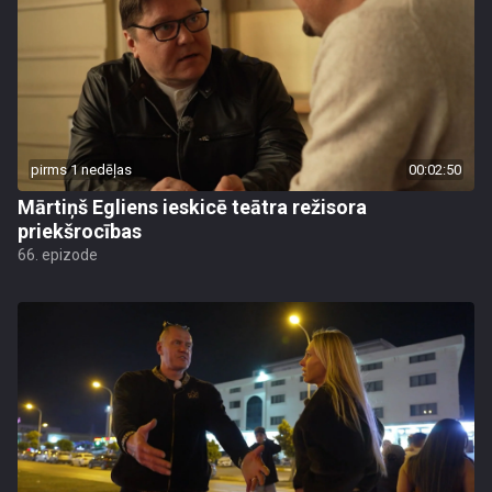
pirms 1 nedēļas
00:02:50
Mārtiņš Egliens ieskicē teātra režisora
priekšrocības
66. epizode