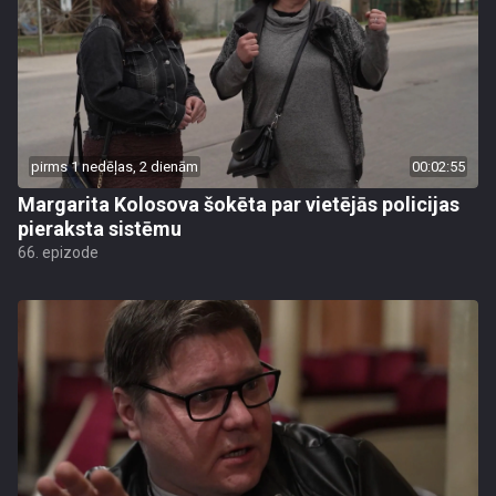
pirms 1 nedēļas, 2 dienām
00:02:55
Margarita Kolosova šokēta par vietējās policijas
pieraksta sistēmu
66. epizode