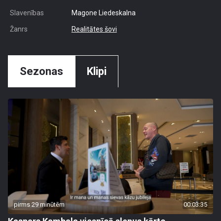
Slavenības
Magone Liedeskalna
Žanrs
Realitātes šovi
Sezonas
Klipi
pirms 29 minūtēm
00:03:35