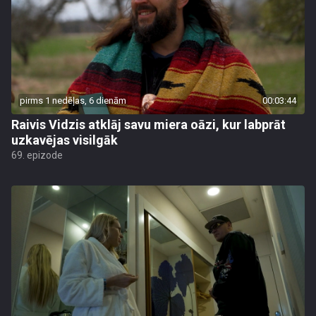
pirms 1 nedēļas, 6 dienām
00:03:44
Raivis Vidzis atklāj savu miera oāzi, kur labprāt
uzkavējas visilgāk
69. epizode