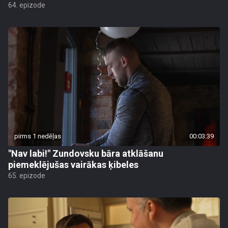
64. epizode
pirms 1 nedēļas
00:03:39
"Nav labi!" Zundovsku bāra atklāšanu
piemeklējušas vairākas ķibeles
65. epizode