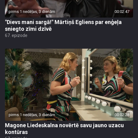
pirms 1 nedēļas, 3 dienām
00:02:47
"Dievs mani sargā!" Mārtiņš Egliens par enģeļa
sniegto zīmi dzīvē
67. epizode
pirms 1 nedēļas, 3 dienām
00:02:28
Magone Liedeskalna novērtē savu jauno uzacu
kontūras