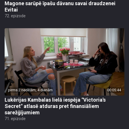
Magone sarūpē īpašu dāvanu savai draudzenei
Evitai
72. epizode
pirms 2 nedēļām, 4 dienām
00:05:44
Lukērijas Kambalas lielā iespēja "Victoria's
Secret" atlasē atduras pret finansiāliem
sarežģījumiem
71. epizode