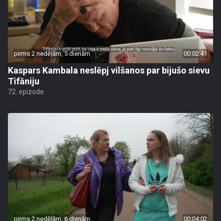
pirms 2 nedēļām, 5 dienām
00:02:41
Kaspars Kambala neslēpj vilšanos par bijušo sievu
Tifāniju
72. epizode
pirms 2 nedēļām, 6 dienām
00:04:02