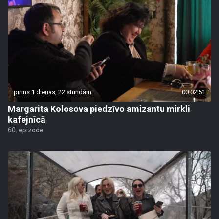
pirms 1 dienas, 22 stundām
00:02:51
Margarita Kolosova piedzīvo amizantu mirkli
kafejnīcā
60. epizode