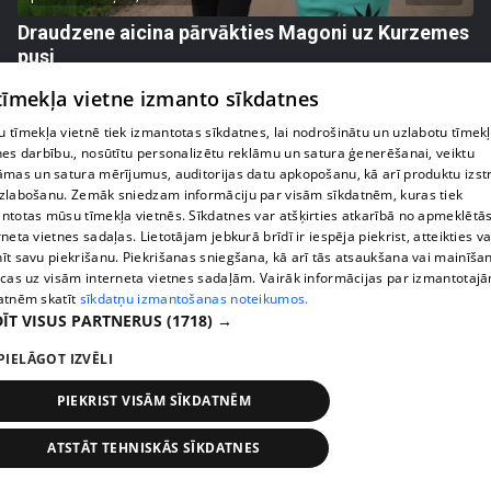
Draudzene aicina pārvākties Magoni uz Kurzemes
pusi
73. epizode
 tīmekļa vietne izmanto sīkdatnes
 tīmekļa vietnē tiek izmantotas sīkdatnes, lai nodrošinātu un uzlabotu tīmek
nes darbību., nosūtītu personalizētu reklāmu un satura ģenerēšanai, veiktu
āmas un satura mērījumus, auditorijas datu apkopošanu, kā arī produktu izst
zlabošanu. Zemāk sniedzam informāciju par visām sīkdatnēm, kuras tiek
ntotas mūsu tīmekļa vietnēs. Sīkdatnes var atšķirties atkarībā no apmeklētā
rneta vietnes sadaļas. Lietotājam jebkurā brīdī ir iespēja piekrist, atteikties va
īt savu piekrišanu. Piekrišanas sniegšana, kā arī tās atsaukšana vai mainīša
ecas uz visām interneta vietnes sadaļām. Vairāk informācijas par izmantotaj
atnēm skatīt
sīkdatņu izmantošanas noteikumos.
ĪT VISUS PARTNERUS
(1718) →
PIELĀGOT IZVĒLI
pirms 2 nedēļām, 6 dienām
00:05:48
Magone Liedeskalna atklāj pārdomas par mājokļa
PIEKRIST VISĀM SĪKDATNĒM
pārdošanu
72. epizode
ATSTĀT TEHNISKĀS SĪKDATNES