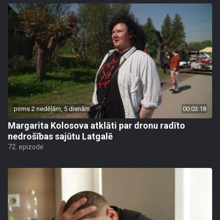
pirms 2 nedēļām, 5 dienām
00:03:18
Margarita Kolosova atklāti par dronu radīto
nedrošības sajūtu Latgalē
72. epizode