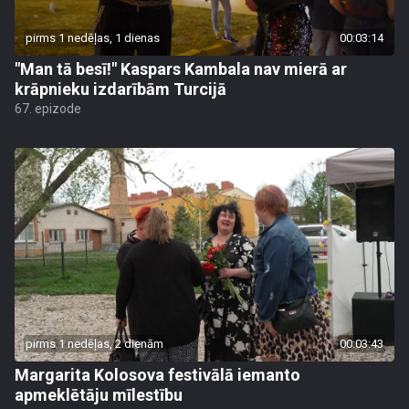
pirms 1 nedēļas, 1 dienas
00:03:14
"Man tā besī!" Kaspars Kambala nav mierā ar
krāpnieku izdarībām Turcijā
67. epizode
pirms 1 nedēļas, 2 dienām
00:03:43
Margarita Kolosova festivālā iemanto
apmeklētāju mīlestību