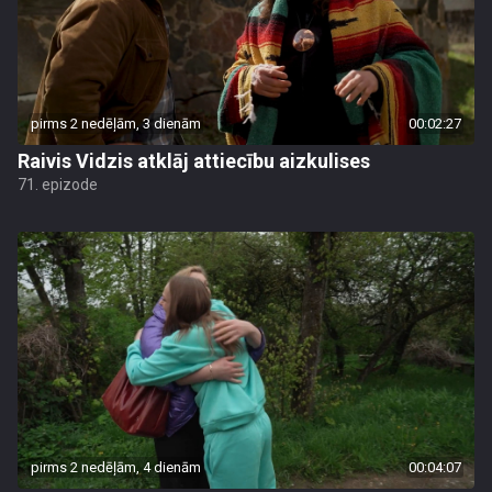
pirms 2 nedēļām, 3 dienām
00:02:27
Raivis Vidzis atklāj attiecību aizkulises
71. epizode
pirms 2 nedēļām, 4 dienām
00:04:07