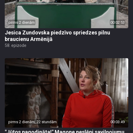
pirms 2 dienām
00:02:53
Jesica Zundovska piedzīvo spriedzes pilnu
braucienu Armēnijā
58. epizode
pirms 2 dienām, 22 stundām
00:03:49
"Jūtos pagodināta!" Magone neslēpj saviļņojumu