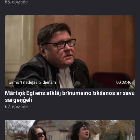
65. epizode
pirms 1 nedēļas, 2 dienām
00:03:46
Mārtiņš Egliens atklāj brīnumaino tikšanos ar savu
sargeņģeli
67. epizode