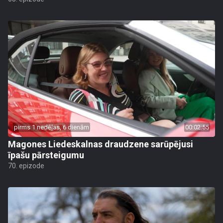
pirms 1 nedēļas, 6 dienām
00:02:55
Magones Liedeskalnas draudzene sarūpējusi
īpašu pārsteigumu
70. epizode