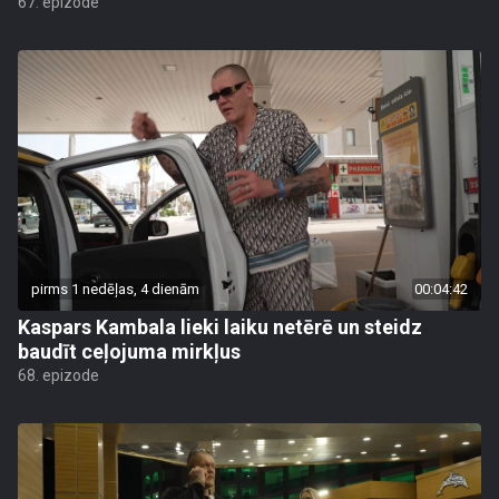
67. epizode
pirms 1 nedēļas, 4 dienām
00:04:42
Kaspars Kambala lieki laiku netērē un steidz
baudīt ceļojuma mirkļus
68. epizode