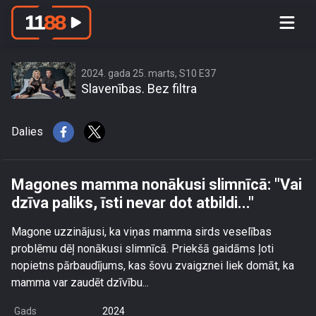
Magones mamma nonākusi slimnīcā:
\"Vai dzīva paliks, īsti nevar dot
atbildi...\"
2024. gada 25. marts, S10 E37
Slavenības. Bez filtra
Dalies
Magones mamma nonākusi slimnīcā: "Vai
dzīva paliks, īsti nevar dot atbildi..."
Magone uzzinājusi, ka viņas mamma sirds veselības
problēmu dēļ nonākusi slimnīcā. Priekšā gaidāms ļoti
nopietns pārbaudījums, kas šovu zvaigznei liek domāt, ka
mamma var zaudēt dzīvību...
Gads
2024