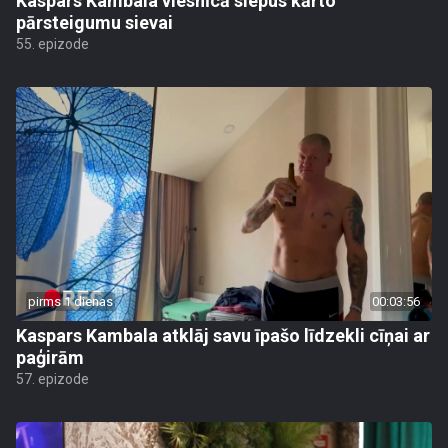
Kaspars Kambala viesnīcā slepus kārto
pārsteigumu sievai
55. epizode
pirms 1 dienas
00:03:56
Kaspars Kambala atklāj savu īpašo līdzekli cīņai ar
paģirām
57. epizode