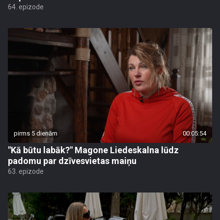
64. epizode
pirms 5 dienām
00:05:54
"Kā būtu labāk?" Magone Liedeskalna lūdz
padomu par dzīvesvietas maiņu
63. epizode