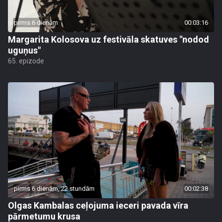
pirms 6 dienām
00:03:16
Margarita Kolosova uz festivāla skatuves "nodod
uguņus"
65. epizode
pirms 6 dienām, 22 stundām
00:02:38
Olgas Kambalas ceļojuma ieceri pavada vīra
pārmetumu krusa