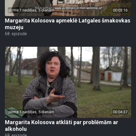
pirms 1 nedēļas, 5 dienām
00:03:16
Margarita Kolosova apmeklē Latgales šmakovkas
muzeju
68. epizode
pirms 1 nedēļas, 5 dienām
00:04:37
Margarita Kolosova atklāti par problēmām ar
alkoholu
68. epizode