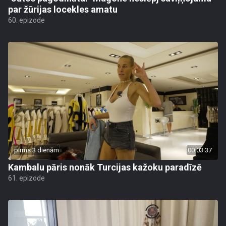
par žūrijas locekles amatu
60. epizode
pirms 3 dienām
00:03:37
Kambalu pāris nonāk Turcijas kažoku paradīzē
61. epizode