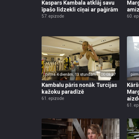
Kaspars Kambala atklāj savu
Marg
īpašo līdzekli cīņai ar paģirām
amiz
57. epizode
60. e
pirms 4 dienām, 13 stundām
00:03:37
pirm
Kambalu pāris nonāk Turcijas
Kārš
kažoku paradīzē
Marg
aiz
61. epizode
61. e