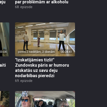
eju
par problēmām ar alkoholu
68. epizode
03:04
pirms 2 nedēļām, 2 dienām
00:04:41
"Izskatījāmies tizli!"
iti
Zundovsku pāris ar humoru
atskatās uz savu deju
nodarbības pieredzi
69. epizode