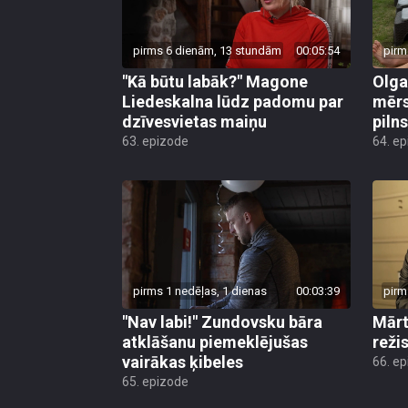
pirms 6 dienām, 13 stundām
00:05:54
pirm
"Kā būtu labāk?" Magone
Olga
Liedeskalna lūdz padomu par
mērs
dzīvesvietas maiņu
pilns
63. epizode
64. e
pirms 1 nedēļas, 1 dienas
00:03:39
pirm
"Nav labi!" Zundovsku bāra
Mārt
atklāšanu piemeklējušas
reži
vairākas ķibeles
66. e
65. epizode