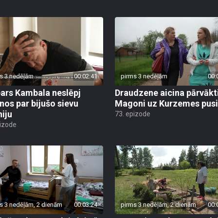
s 3 nedēļām
00:02:41
pirms 3 nedēļām
00:
ars Kambala neslēpj
Draudzene aicina pārvākt
anos par bijušo sievu
Magoni uz Kurzemes pusi
niju
73. epizode
pizode
s 3 nedēļām, 2 dienām
00:03:24
pirms 3 nedēļām, 2 dienām
00: