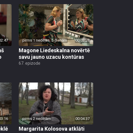
02:47
pirms 1 nedēļas, 5 dienām
00:02:28
ņš
Magone Liedeskalna novērtē
o
savu jauno uzacu kontūras
67. epizode
03:16
pirms 2 nedēļām
00:04:37
klē
Margarita Kolosova atklāti