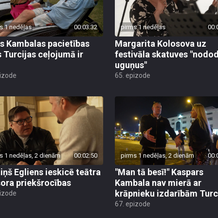
s 1 nedēļas
00:03:32
pirms 1 nedēļas
00:
s Kambalas pacietības
Margarita Kolosova uz
 Turcijas ceļojumā ir
festivāla skatuves "nodo
uguņus"
pizode
65. epizode
s 1 nedēļas, 2 dienām
00:02:50
pirms 1 nedēļas, 2 dienām
00:
iņš Egliens ieskicē teātra
"Man tā besī!" Kaspars
sora priekšrocības
Kambala nav mierā ar
krāpnieku izdarībām Turc
pizode
67. epizode