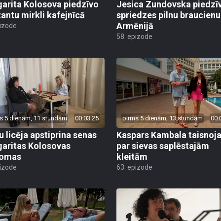
arita Kolosova piedzīvo
Jesica Zundovska piedzī
antu mirkli kafejnīcā
spriedzes pilnu braucienu
Armēnijā
pizode
58. epizode
s 5 dienām, 11 stundām
00:03:25
pirms 5 dienām, 13 stundām
00:
u licēja apstiprina senas
Kaspars Kambala taisnoj
aritas Kolosovas
par sievas saplēstajām
domas
kleitām
pizode
63. epizode