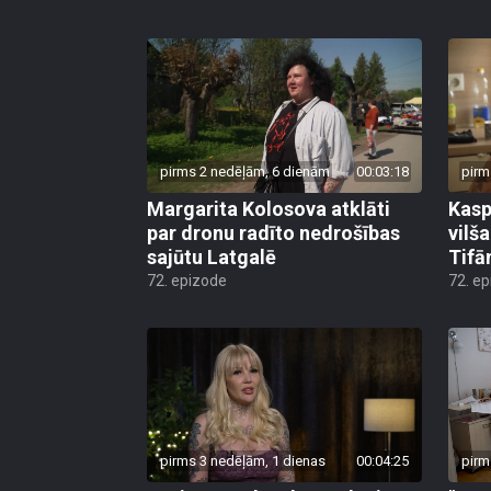
pirms 2 nedēļām, 6 dienām
00:03:18
pirm
Margarita Kolosova atklāti
Kasp
par dronu radīto nedrošības
vilš
sajūtu Latgalē
Tifā
72. epizode
72. e
pirms 3 nedēļām, 1 dienas
00:04:25
pirm