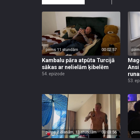
pirms 11 stundām
00:02:57
pirm
Kambalu pāra atpūta Turcijā
Mago
sākas ar nelielām ķibelēm
Ansi
runa
54. epizode
53. e
pirms 2 dienām, 13 stundām
00:03:56
pirm