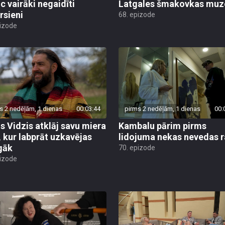
uc vairāki negaidīti
Latgales šmakovkas muz
rsieni
68. epizode
pizode
s 2 nedēļām, 1 dienas
00:03:44
pirms 2 nedēļām, 1 dienas
00:
is Vidzis atklāj savu miera
Kambalu pārim pirms
, kur labprāt uzkavējas
lidojuma nekas nevedas ra
lgāk
70. epizode
pizode