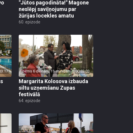
vo
"Jūtos pagodināta!" Magone
neslēpj saviļņojumu par
žūrijas locekles amatu
60. epizode
03:17
pirms 6 dienām, 11 stundām
00:03:03
as
Margarita Kolosova izbauda
siltu uzņemšanu Zupas
festivālā
64. epizode