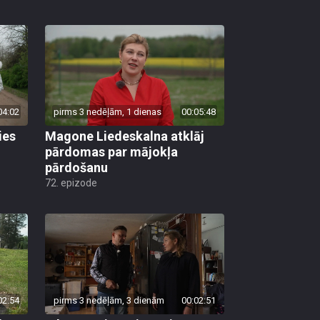
04:02
pirms 3 nedēļām, 1 dienas
00:05:48
ies
Magone Liedeskalna atklāj
pārdomas par mājokļa
pārdošanu
72. epizode
02:54
pirms 3 nedēļām, 3 dienām
00:02:51