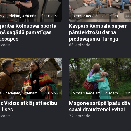
s 2 nedēļām, 3 dienām
00:03:53
pirms 2 nedēļām, 3 dienām
00:
aritai Kolosovai sporta
Kaspars Kambala saņem
iņš sagādā pamatīgas
pārsteidzošu darba
assāpes
piedāvājumu Turcijā
pizode
68. epizode
s 2 nedēļām, 5 dienām
00:02:27
pirms 2 nedēļām, 5 dienām
00:
s Vidzis atklāj attiecību
Magone sarūpē īpašu dā
ulises
savai draudzenei Evitai
pizode
72. epizode