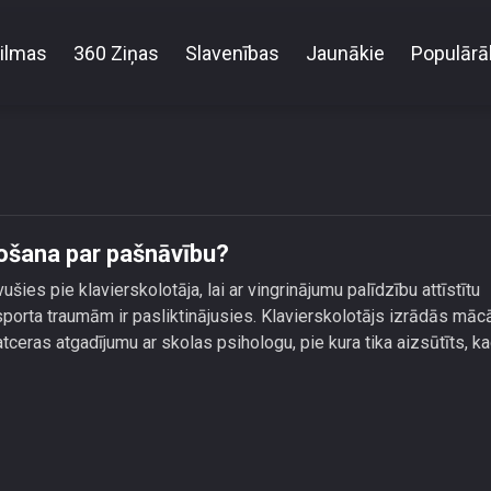
ilmas
360 Ziņas
Slavenības
Jaunākie
Populārā
ā Zutim bērnībā beidzās pajokošana par pašnāvīb
ošana par pašnāvību?
ušies pie klavierskolotāja, lai ar vingrinājumu palīdzību attīstītu
sporta traumām ir pasliktinājusies. Klavierskolotājs izrādās mācā
tceras atgadījumu ar skolas psihologu, pie kura tika aizsūtīts, k