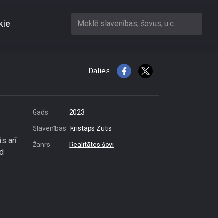
kie
Meklē slavenības, šovus, u.c.
u?
Dalies
Gads
2023
Slavenības
Kristaps Zutis
s arī
Žanrs
Realitātes šovi
ad