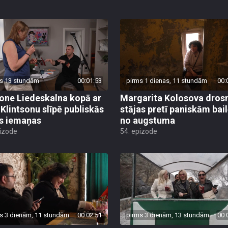
s 13 stundām
00:01:53
pirms 1 dienas, 11 stundām
00:
ne Liedeskalna kopā ar
Margarita Kolosova dros
 Klintsonu slīpē publiskās
stājas pretī paniskām bai
s iemaņas
no augstuma
pizode
54. epizode
s 3 dienām, 11 stundām
00:02:51
pirms 3 dienām, 13 stundām
00: