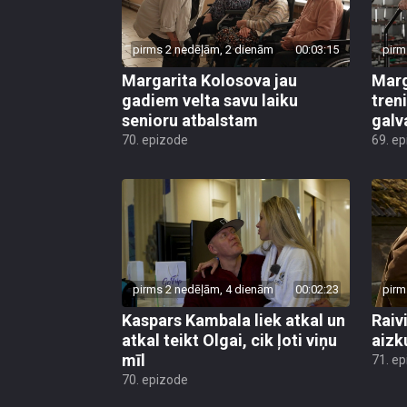
pirms 2 nedēļām, 2 dienām
00:03:15
pirm
Margarita Kolosova jau
Marg
gadiem velta savu laiku
tren
senioru atbalstam
galv
70. epizode
69. e
pirms 2 nedēļām, 4 dienām
00:02:23
pirm
Kaspars Kambala liek atkal un
Raivi
atkal teikt Olgai, cik ļoti viņu
aizk
mīl
71. e
70. epizode