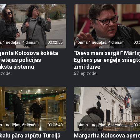
s 1 nedēļas, 4 dienām
00:02:55
pirms 1 nedēļas, 4 dienām
00:
arita Kolosova šokēta
"Dievs mani sargā!" Mārti
ietējās policijas
Egliens par enģeļa sniegt
aksta sistēmu
zīmi dzīvē
pizode
67. epizode
s 1 nedēļas, 6 dienām
00:05:48
pirms 1 nedēļas, 6 dienām
00:
alu pāra atpūtu Turcijā
Margarita Kolosova apme