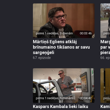
pirms 1 nedēļas, 3 dienām
00:03:46
pirm
Mārtiņš Egliens atklāj
Marg
brīnumaino tikšanos ar savu
par v
sargeņģeli
pier
67. epizode
66. e
pirms 1 nedēļas, 5 dienām
00:04:42
pirm
Kaspars Kambala lieki laiku
Kamb