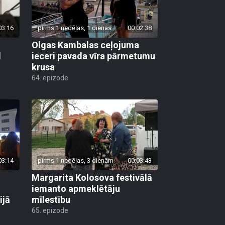
03:16
pirms 1 nedēļas, 1 dienas
00:02:38
Olgas Kambalas ceļojuma
d
ieceri pavada vīra pārmetumu
krusa
64. epizode
03:14
pirms 1 nedēļas, 3 dienām
00:03:43
Margarita Kolosova festivālā
iemanto apmeklētāju
ijā
mīlestību
65. epizode