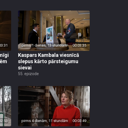
03:31
pirms 1 dienas, 13 stundām
00:03:35
mīgi
Kaspars Kambala viesnīcā
lēm
slepus kārto pārsteigumu
sievai
55. epizode
02:53
pirms 4 dienām, 11 stundām
00:03:49