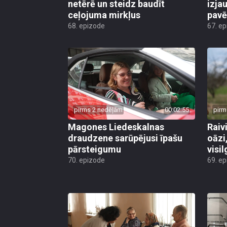
netērē un steidz baudīt
izja
ceļojuma mirkļus
pavē
68. epizode
67. e
pirms 2 nedēļām
00:02:55
pirm
Magones Liedeskalnas
Raiv
draudzene sarūpējusi īpašu
oāzi
pārsteigumu
visi
70. epizode
69. e