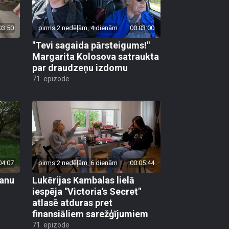
03:50
pirms 2 nedēļām, 4 dienām
00:03:00
"Tevi sagaida pārsteigums!"
Margarita Kolosova satraukta
par draudzeņu izdomu
71. epizode
04:07
pirms 2 nedēļām, 6 dienām
00:05:44
vanu
Lukērijas Kambalas lielā
iespēja "Victoria's Secret"
atlasē atduras pret
finansiāliem sarežģījumiem
71. epizode