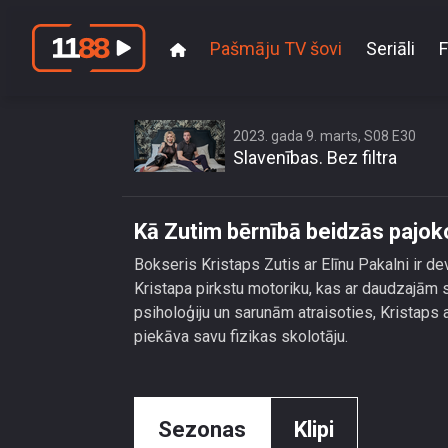
Pašmāju TV šovi
Seriāli
F
K
2023. gada 9. marts, S08 E30
Slavenības. Bez filtra
Kā Zutim bērnībā beidzās pajok
Bokseris Kristaps Zutis ar Elīnu Pakalni ir dev
Kristapa pirkstu motoriku, kas ar daudzajām 
psiholoģiju un sarunām atraisoties, Kristaps a
piekāva savu fizikas skolotāju.
Sezonas
Klipi