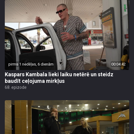
pirms 1 nedēļas, 6 dienām
00:04:42
Kaspars Kambala lieki laiku netērē un steidz
baudīt ceļojuma mirkļus
68. epizode