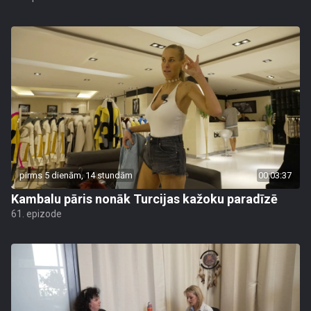
pirms 5 dienām, 14 stundām
00:03:37
Kambalu pāris nonāk Turcijas kažoku paradīzē
61. epizode