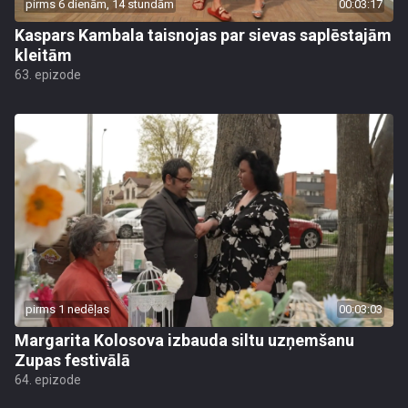
pirms 6 dienām, 14 stundām
00:03:17
Kaspars Kambala taisnojas par sievas saplēstajām
kleitām
63. epizode
pirms 1 nedēļas
00:03:03
Margarita Kolosova izbauda siltu uzņemšanu
Zupas festivālā
64. epizode