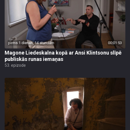
pirms 1 dienas, 14 stundām
00:01:53
Magone Liedeskalna kopā ar Ansi Klintsonu slīpē
publiskās runas iemaņas
53. epizode