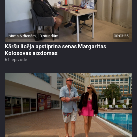
pirms 6 dienām, 13 stundām
00:03:25
Kāršu licēja apstiprina senas Margaritas
Kolosovas aizdomas
61. epizode