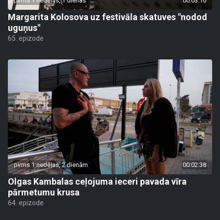
pirms 1 nedēļas, 1 dienas
00:03:16
Margarita Kolosova uz festivāla skatuves "nodod
uguņus"
65. epizode
pirms 1 nedēļas, 2 dienām
00:02:38
Olgas Kambalas ceļojuma ieceri pavada vīra
pārmetumu krusa
64. epizode