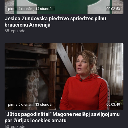
pirms 4 dienām, 14 stundām
00:02:53
Jesica Zundovska piedzīvo spriedzes pilnu
braucienu Armēnijā
58. epizode
pirms 5 dienām, 13 stundām
00:03:49
"Jūtos pagodināta!" Magone neslēpj saviļņojumu
par žūrijas locekles amatu
60. epizode