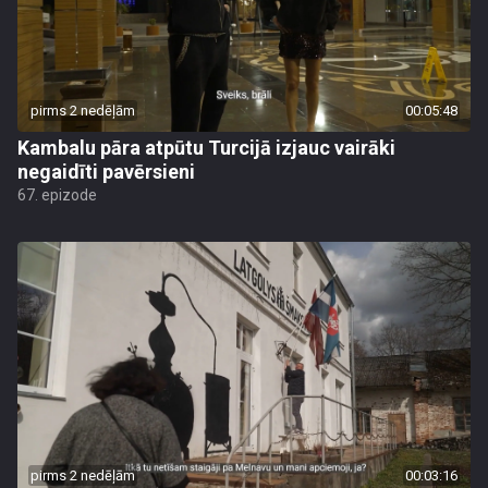
pirms 2 nedēļām
00:05:48
Kambalu pāra atpūtu Turcijā izjauc vairāki
negaidīti pavērsieni
67. epizode
pirms 2 nedēļām
00:03:16