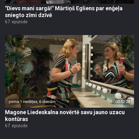
"Dievs mani sargā!" Mārtiņš Egliens par enģeļa
sniegto zīmi dzīvē
67. epizode
pirms 1 nedēļas, 6 dienām
00:02:28
Magone Liedeskalna novērtē savu jauno uzacu
kontūras
67. epizode