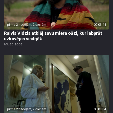
pirms 2 nedēļām, 2 dienām
00:03:44
Raivis Vidzis atklāj savu miera oāzi, kur labprāt
uzkavējas visilgāk
69. epizode
pirms 2 nedēļām, 2 dienām
00:03:04