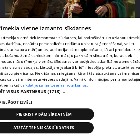
pirms 2 nedēļām, 6 dienām
00:02:27
 tīmekļa vietne izmanto sīkdatnes
Raivis Vidzis atklāj attiecību aizkulises
 tīmekļa vietnē tiek izmantotas sīkdatnes, lai nodrošinātu un uzlabotu tīmek
71. epizode
nes darbību., nosūtītu personalizētu reklāmu un satura ģenerēšanai, veiktu
āmas un satura mērījumus, auditorijas datu apkopošanu, kā arī produktu izst
zlabošanu. Zemāk sniedzam informāciju par visām sīkdatnēm, kuras tiek
ntotas mūsu tīmekļa vietnēs. Sīkdatnes var atšķirties atkarībā no apmeklētā
rneta vietnes sadaļas. Lietotājam jebkurā brīdī ir iespēja piekrist, atteikties va
īt savu piekrišanu. Piekrišanas sniegšana, kā arī tās atsaukšana vai mainīša
ecas uz visām interneta vietnes sadaļām. Vairāk informācijas par izmantotaj
atnēm skatīt
sīkdatņu izmantošanas noteikumos.
ĪT VISUS PARTNERUS
(1718) →
PIELĀGOT IZVĒLI
PIEKRIST VISĀM SĪKDATNĒM
pirms 2 nedēļām, 6 dienām
00:04:07
ATSTĀT TEHNISKĀS SĪKDATNES
Magone sarūpē īpašu dāvanu savai draudzenei
Evitai