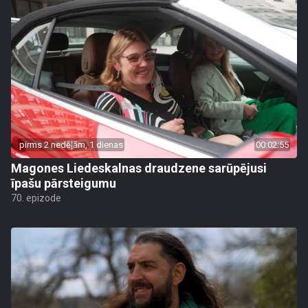
pirms 2 nedēļām, 1 dienas
00:02:55
Magones Liedeskalnas draudzene sarūpējusi
īpašu pārsteigumu
70. epizode