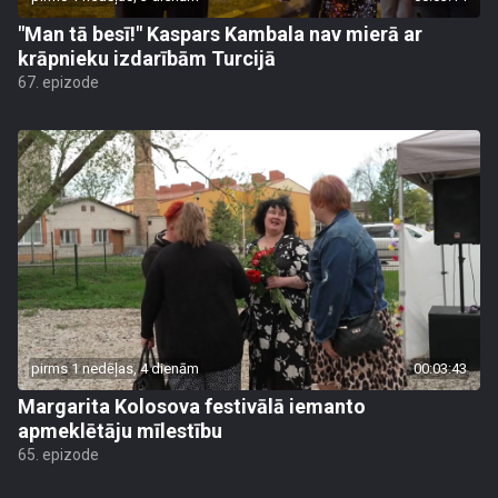
"Man tā besī!" Kaspars Kambala nav mierā ar
krāpnieku izdarībām Turcijā
67. epizode
pirms 1 nedēļas, 4 dienām
00:03:43
Margarita Kolosova festivālā iemanto
apmeklētāju mīlestību
65. epizode