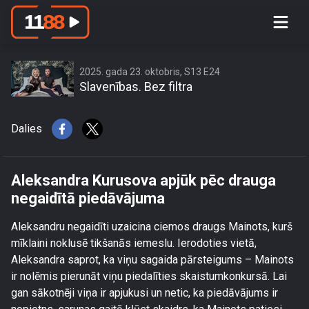
Aleksandra Kurusova apjūk pēc
drauga negaidītā piedāvājuma
2025. gada 23. oktobris, S13 E24
Slavenības. Bez filtra
Dalies
Aleksandra Kurusova apjūk pēc drauga
negaidītā piedāvājuma
Aleksandru negaidīti uzaicina ciemos draugs Mainots, kurš
mīklaini noklusē tikšanās iemeslu. Ierodoties vietā,
Aleksandra saprot, ka viņu sagaida pārsteigums – Mainots
ir nolēmis pierunāt viņu piedalīties skaistumkonkursā. Lai
gan sākotnēji viņa ir apjukusi un netic, ka piedāvājums ir