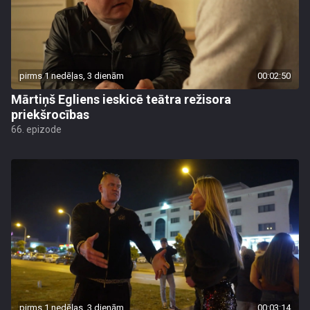
pirms 1 nedēļas, 3 dienām
00:02:50
Mārtiņš Egliens ieskicē teātra režisora
priekšrocības
66. epizode
pirms 1 nedēļas, 3 dienām
00:03:14