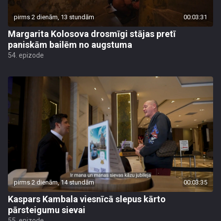
pirms 2 dienām, 13 stundām
00:03:31
Margarita Kolosova drosmīgi stājas pretī
paniskām bailēm no augstuma
54. epizode
pirms 2 dienām, 14 stundām
00:03:35
Kaspars Kambala viesnīcā slepus kārto
pārsteigumu sievai
55. epizode