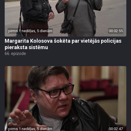
pirms 1 nedēļas, 5 dienām
00:02:55
Margarita Kolosova šokēta par vietējās policijas
pieraksta sistēmu
66. epizode
pirms 1 nedēļas, 5 dienām
00:02:47