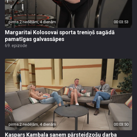
pirms 2 nedēļām, 4 dienām
00:03:53
Margaritai Kolosovai sporta treniņš sagādā
pamatīgas galvassāpes
69. epizode
pirms 2 nedēļām, 4 dienām
00:03:50
Kaspars Kambala saņem pārsteidzošu darba