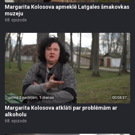
Margarita Kolosova apmeklē Latgales šmakovkas
muzeju
68. epizode
pirms 2 nedēļām, 1 dienas
00:04:37
Margarita Kolosova atklāti par problēmām ar
alkoholu
68. epizode