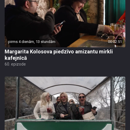
pirms 4 dienām, 13 stundām
00:02:51
Margarita Kolosova piedzīvo amizantu mirkli
kafejnīcā
60. epizode