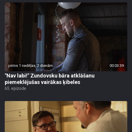
pirms 1 nedēļas, 2 dienām
00:03:39
"Nav labi!" Zundovsku bāra atklāšanu
piemeklējušas vairākas ķibeles
65. epizode