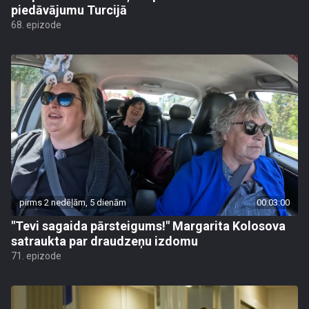
piedāvājumu Turcijā
68. epizode
pirms 2 nedēļām, 5 dienām
00:03:00
"Tevi sagaida pārsteigums!" Margarita Kolosova
satraukta par draudzeņu izdomu
71. epizode