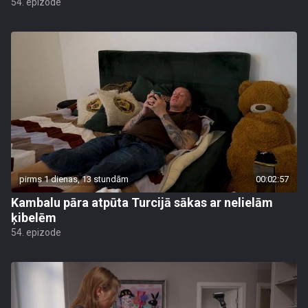
54. epizode
pirms 1 dienas, 13 stundām
00:02:57
Kambalu pāra atpūta Turcijā sākas ar nelielām
ķibelēm
54. epizode