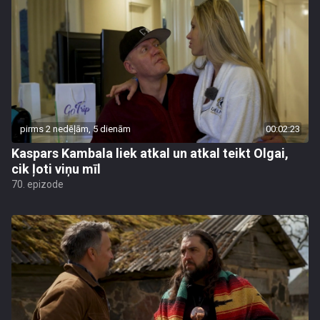
pirms 2 nedēļām, 5 dienām
00:02:23
Kaspars Kambala liek atkal un atkal teikt Olgai,
cik ļoti viņu mīl
70. epizode