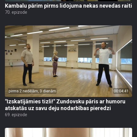
Kambalu pārim pirms lidojuma nekas nevedas raiti
70. epizode
pirms 2 nedēļām, 3 dienām
00:04:41
"Izskatījāmies tizli!" Zundovsku pāris ar humoru
atskatās uz savu deju nodarbības pieredzi
69. epizode