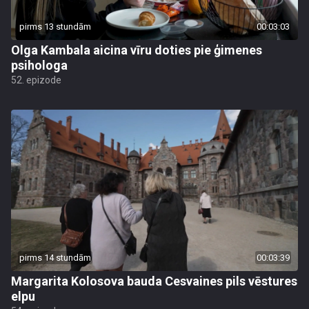
pirms 13 stundām
00:03:03
Olga Kambala aicina vīru doties pie ģimenes
psihologa
52. epizode
pirms 14 stundām
00:03:39
Margarita Kolosova bauda Cesvaines pils vēstures
elpu