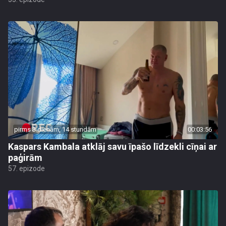
pirms 3 dienām, 14 stundām
00:03:56
Kaspars Kambala atklāj savu īpašo līdzekli cīņai ar
paģirām
57. epizode