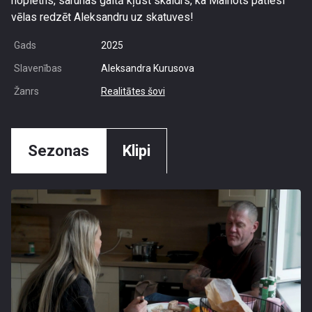
nopietns, sarunas gaitā kļūst skaidrs, ka Mainots patiesi
vēlas redzēt Aleksandru uz skatuves!
Gads
2025
Slavenības
Aleksandra Kurusova
Žanrs
Realitātes šovi
Sezonas
Klipi