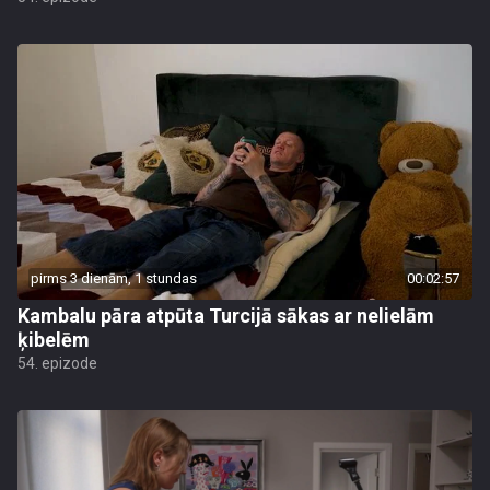
pirms 3 dienām, 1 stundas
00:02:57
Kambalu pāra atpūta Turcijā sākas ar nelielām
ķibelēm
54. epizode