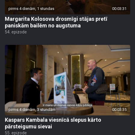
pirms 4 dienām, 1 stundas
00:03:31
Margarita Kolosova drosmīgi stājas pretī
paniskām bailēm no augstuma
54. epizode
pirms 4 dienām, 3 stundām
00:03:35
Kaspars Kambala viesnīcā slepus kārto
pārsteigumu sievai
55. epizode