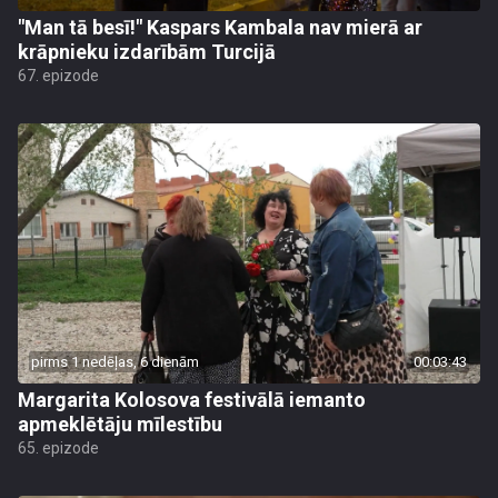
"Man tā besī!" Kaspars Kambala nav mierā ar
krāpnieku izdarībām Turcijā
67. epizode
pirms 1 nedēļas, 6 dienām
00:03:43
Margarita Kolosova festivālā iemanto
apmeklētāju mīlestību
65. epizode