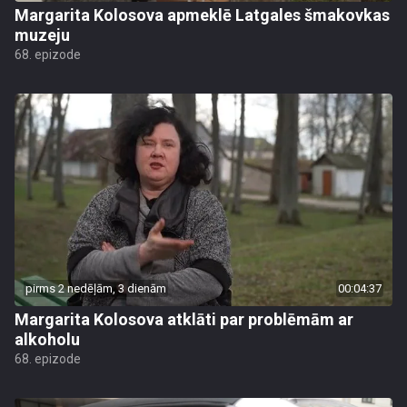
Margarita Kolosova apmeklē Latgales šmakovkas
muzeju
68. epizode
pirms 2 nedēļām, 3 dienām
00:04:37
Margarita Kolosova atklāti par problēmām ar
alkoholu
68. epizode