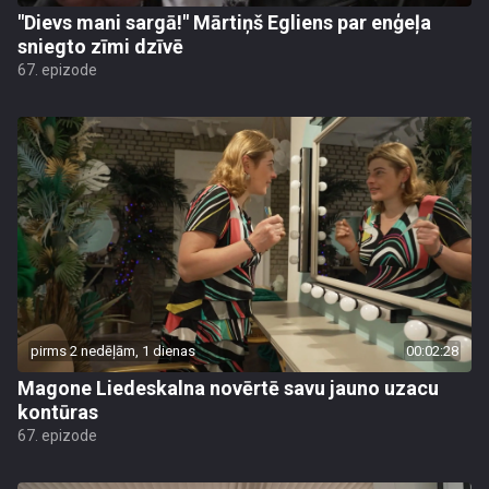
"Dievs mani sargā!" Mārtiņš Egliens par enģeļa
sniegto zīmi dzīvē
67. epizode
pirms 2 nedēļām, 1 dienas
00:02:28
Magone Liedeskalna novērtē savu jauno uzacu
kontūras
67. epizode