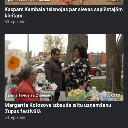
Kaspars Kambala taisnojas par sievas saplēstajām
kleitām
63. epizode
pirms 1 nedēļas, 2 dienām
00:03:03
Margarita Kolosova izbauda siltu uzņemšanu
Zupas festivālā
64. epizode