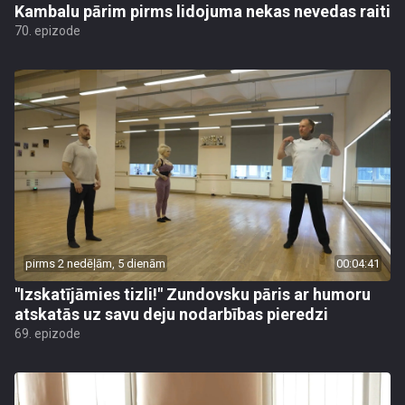
Kambalu pārim pirms lidojuma nekas nevedas raiti
70. epizode
pirms 2 nedēļām, 5 dienām
00:04:41
"Izskatījāmies tizli!" Zundovsku pāris ar humoru
atskatās uz savu deju nodarbības pieredzi
69. epizode