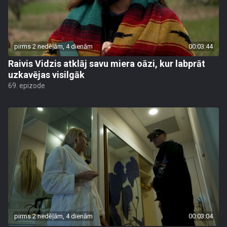
pirms 2 nedēļām, 4 dienām
00:03:44
Raivis Vidzis atklāj savu miera oāzi, kur labprāt
uzkavējas visilgāk
69. epizode
pirms 2 nedēļām, 4 dienām
00:03:04