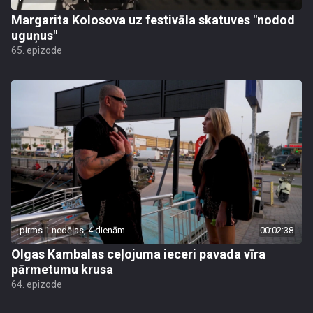
Margarita Kolosova uz festivāla skatuves "nodod
uguņus"
65. epizode
pirms 1 nedēļas, 4 dienām
00:02:38
Olgas Kambalas ceļojuma ieceri pavada vīra
pārmetumu krusa
64. epizode