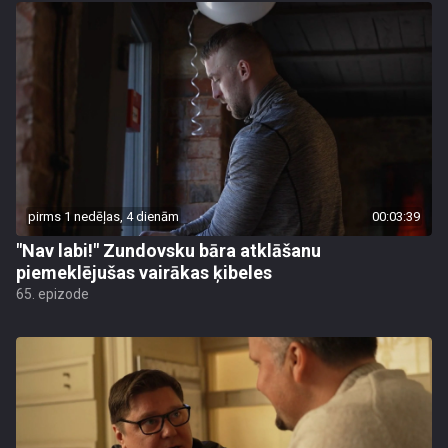
pirms 1 nedēļas, 4 dienām
00:03:39
"Nav labi!" Zundovsku bāra atklāšanu
piemeklējušas vairākas ķibeles
65. epizode