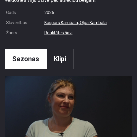
veidosies viņu dzīve pēc attiecību beigām.
Gads
2026
Slavenības
Kaspars Kambala,
Olga Kambala
Žanrs
Realitātes šovi
Sezonas
Klipi