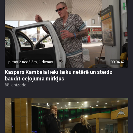
pirms 2 nedēļām, 1 dienas
00:04:42
Kaspars Kambala lieki laiku netērē un steidz
baudīt ceļojuma mirkļus
68. epizode