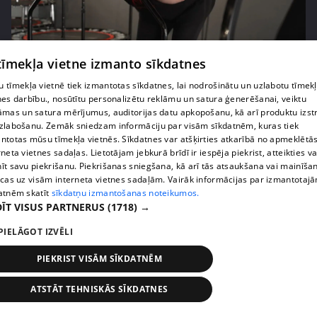
pirms 2 nedēļām, 6 dienām
00:03:53
 tīmekļa vietne izmanto sīkdatnes
Margaritai Kolosovai sporta treniņš sagādā
pamatīgas galvassāpes
 tīmekļa vietnē tiek izmantotas sīkdatnes, lai nodrošinātu un uzlabotu tīmek
nes darbību., nosūtītu personalizētu reklāmu un satura ģenerēšanai, veiktu
69. epizode
āmas un satura mērījumus, auditorijas datu apkopošanu, kā arī produktu izst
zlabošanu. Zemāk sniedzam informāciju par visām sīkdatnēm, kuras tiek
ntotas mūsu tīmekļa vietnēs. Sīkdatnes var atšķirties atkarībā no apmeklētā
rneta vietnes sadaļas. Lietotājam jebkurā brīdī ir iespēja piekrist, atteikties va
īt savu piekrišanu. Piekrišanas sniegšana, kā arī tās atsaukšana vai mainīša
ecas uz visām interneta vietnes sadaļām. Vairāk informācijas par izmantotaj
atnēm skatīt
sīkdatņu izmantošanas noteikumos.
ĪT VISUS PARTNERUS
(1718) →
PIELĀGOT IZVĒLI
PIEKRIST VISĀM SĪKDATNĒM
pirms 2 nedēļām, 6 dienām
00:03:50
ATSTĀT TEHNISKĀS SĪKDATNES
Kaspars Kambala saņem pārsteidzošu darba