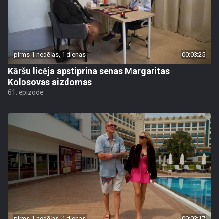
pirms 1 nedēļas, 1 dienas
00:03:25
Kāršu licēja apstiprina senas Margaritas
Kolosovas aizdomas
61. epizode
pirms 1 nedēļas, 1 dienas
00:03:17