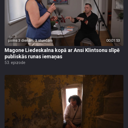
pirms 3 dienām, 3 stundām
00:01:53
Magone Liedeskalna kopā ar Ansi Klintsonu slīpē
publiskās runas iemaņas
53. epizode