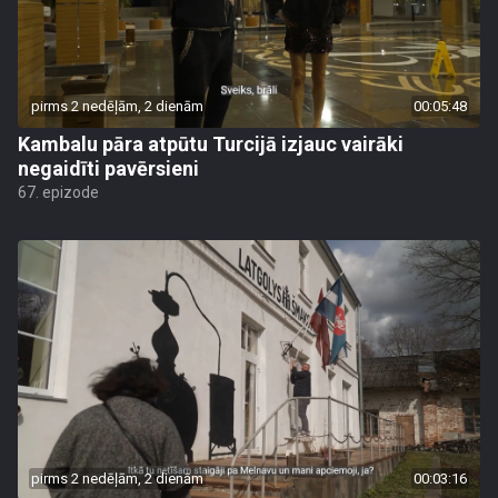
pirms 2 nedēļām, 2 dienām
00:05:48
Kambalu pāra atpūtu Turcijā izjauc vairāki
negaidīti pavērsieni
67. epizode
pirms 2 nedēļām, 2 dienām
00:03:16