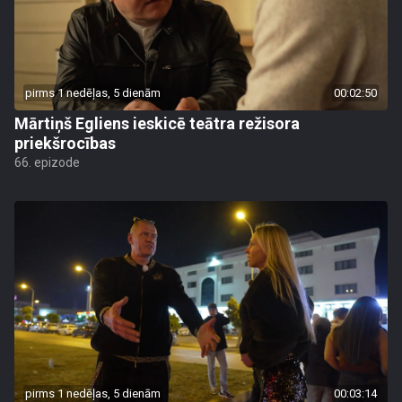
pirms 1 nedēļas, 5 dienām
00:02:50
Mārtiņš Egliens ieskicē teātra režisora
priekšrocības
66. epizode
pirms 1 nedēļas, 5 dienām
00:03:14