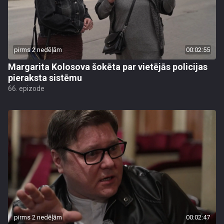
pirms 2 nedēļām
00:02:55
Margarita Kolosova šokēta par vietējās policijas
pieraksta sistēmu
66. epizode
pirms 2 nedēļām
00:02:47