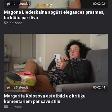
pirms 1 stundas
00:02:02
Magone Liedeskalna apgūst elegances prasmes,
lai kļūtu par dīvu
52. epizode
pirms 3 stundām
00:02:44
Margarita Kolosova asi atbild uz kritiķu
komentāriem par savu stilu
55. epizode