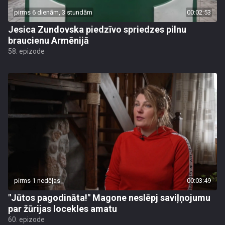
pirms 6 dienām, 3 stundām
00:02:53
Jesica Zundovska piedzīvo spriedzes pilnu
braucienu Armēnijā
58. epizode
pirms 1 nedēļas
00:03:49
"Jūtos pagodināta!" Magone neslēpj saviļņojumu
par žūrijas locekles amatu
60. epizode