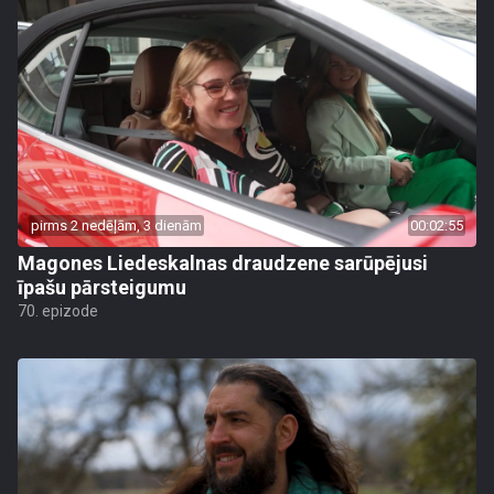
pirms 2 nedēļām, 3 dienām
00:02:55
Magones Liedeskalnas draudzene sarūpējusi
īpašu pārsteigumu
70. epizode