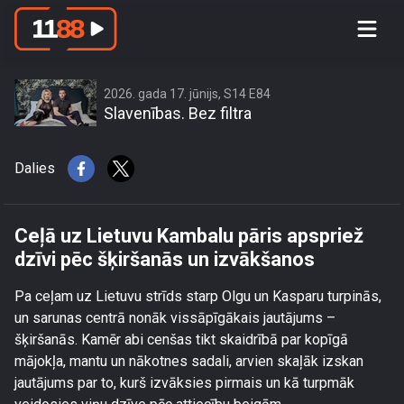
Ceļā uz Lietuvu Kambalu pāris
apspriež dzīvi pēc šķiršanās un
izvākšanos
2026. gada 17. jūnijs, S14 E84
Slavenības. Bez filtra
Dalies
Ceļā uz Lietuvu Kambalu pāris apspriež
dzīvi pēc šķiršanās un izvākšanos
Pa ceļam uz Lietuvu strīds starp Olgu un Kasparu turpinās,
un sarunas centrā nonāk vissāpīgākais jautājums –
šķiršanās. Kamēr abi cenšas tikt skaidrībā par kopīgā
mājokļa, mantu un nākotnes sadali, arvien skaļāk izskan
jautājums par to, kurš izvāksies pirmais un kā turpmāk