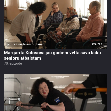
pirms 2 nedēļām, 5 dienām
00:03:15
Margarita Kolosova jau gadiem velta savu laiku
senioru atbalstam
70. epizode