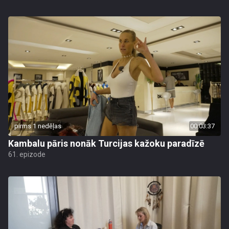
pirms 1 nedēļas
00:03:37
Kambalu pāris nonāk Turcijas kažoku paradīzē
61. epizode