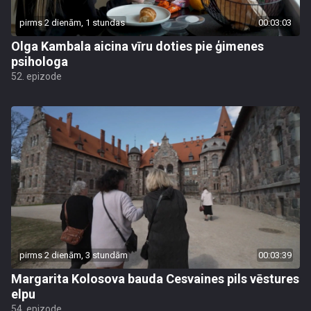
pirms 2 dienām, 1 stundas
00:03:03
Olga Kambala aicina vīru doties pie ģimenes
psihologa
52. epizode
pirms 2 dienām, 3 stundām
00:03:39
Margarita Kolosova bauda Cesvaines pils vēstures
elpu
54. epizode