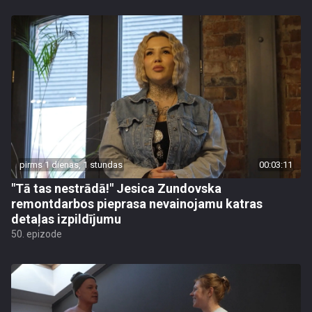
pirms 1 dienas, 1 stundas
00:03:11
"Tā tas nestrādā!" Jesica Zundovska
remontdarbos pieprasa nevainojamu katras
detaļas izpildījumu
50. epizode