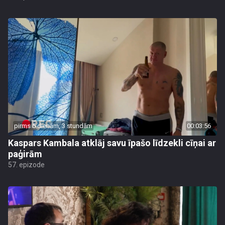
pirms 5 dienām, 3 stundām
00:03:56
Kaspars Kambala atklāj savu īpašo līdzekli cīņai ar
paģirām
57. epizode