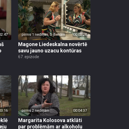
02:47
pirms 1 nedēļas, 5 dienām
00:02:28
ņš
Magone Liedeskalna novērtē
o
savu jauno uzacu kontūras
67. epizode
03:16
pirms 2 nedēļām
00:04:37
klē
Margarita Kolosova atklāti
eju
par problēmām ar alkoholu