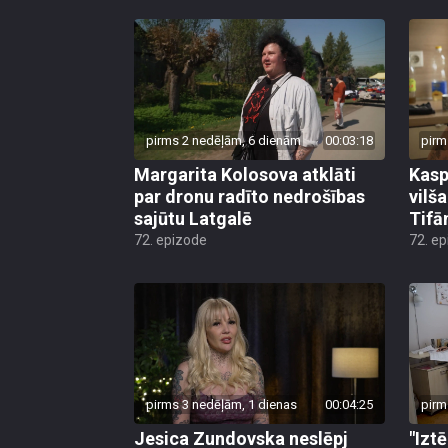
pirms 2 nedēļām, 6 dienām
00:03:18
pirm
Margarita Kolosova atklāti
Kasp
par dronu radīto nedrošības
vilš
sajūtu Latgalē
Tifā
72. epizode
72. e
pirms 3 nedēļām, 1 dienas
00:04:25
pirm
Jesica Zundovska neslēpj
"Izt