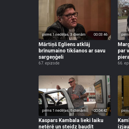
pirms 1 nedēļas, 3 dienām
00:03:46
pirm
Mārtiņš Egliens atklāj
Marg
brīnumaino tikšanos ar savu
par v
sargeņģeli
pier
67. epizode
66. e
pirms 1 nedēļas, 5 dienām
00:04:42
pirm
Kaspars Kambala lieki laiku
Kamb
netērē un steidz baudīt
izja