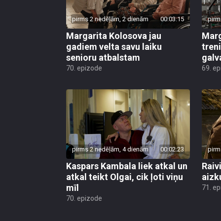
pirms 2 nedēļām, 2 dienām
00:03:15
pirm
Margarita Kolosova jau
Marg
gadiem velta savu laiku
tren
senioru atbalstam
galv
70. epizode
69. e
pirms 2 nedēļām, 4 dienām
00:02:23
pirm
Kaspars Kambala liek atkal un
Raivi
atkal teikt Olgai, cik ļoti viņu
aizk
mīl
71. e
70. epizode