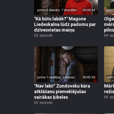
pirms 6 dienām, 7 stundām
00:05:54
pirm
"Kā būtu labāk?" Magone
Olga
Liedeskalna lūdz padomu par
mērs
dzīvesvietas maiņu
pilns
63. epizode
64. e
pirms 1 nedēļas, 1 dienas
00:03:39
pirm
"Nav labi!" Zundovsku bāra
Mārt
atklāšanu piemeklējušas
reži
vairākas ķibeles
66. e
65. epizode