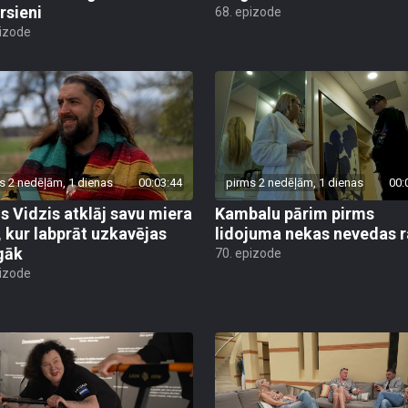
rsieni
68. epizode
pizode
s 2 nedēļām, 1 dienas
00:03:44
pirms 2 nedēļām, 1 dienas
00:
is Vidzis atklāj savu miera
Kambalu pārim pirms
, kur labprāt uzkavējas
lidojuma nekas nevedas ra
lgāk
70. epizode
pizode