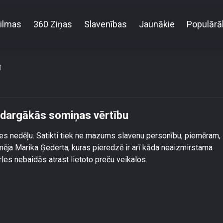
ilmas
360 Ziņas
Slavenības
Jaunākie
Populārā
trīne Vasiļevska atklāj savas dargākās somiņas vērt
1
s dargākās somiņas vērtību
es nedēļu. Satikti tiek ne mazums slavenu personību, piemēram,
mēja Marika Ģederta, kuras pieredzē ir arī kāda neaizmirstama
les nebaidās atrast lietoto preču veikalos.