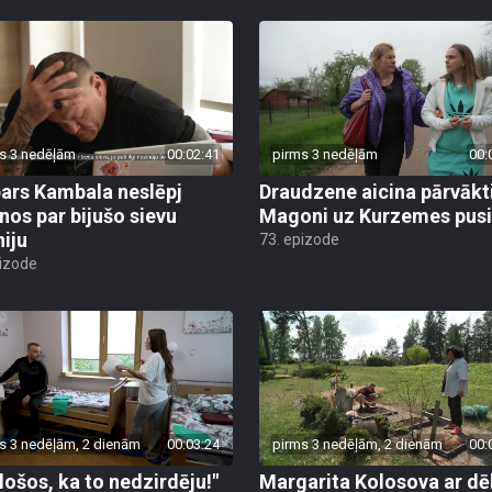
s 3 nedēļām
00:02:41
pirms 3 nedēļām
00:
ars Kambala neslēpj
Draudzene aicina pārvākt
anos par bijušo sievu
Magoni uz Kurzemes pusi
niju
73. epizode
pizode
s 3 nedēļām, 2 dienām
00:03:24
pirms 3 nedēļām, 2 dienām
00:
ēlošos, ka to nedzirdēju!"
Margarita Kolosova ar dē