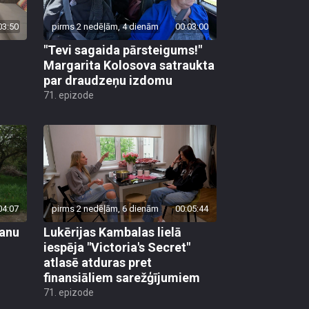
03:50
pirms 2 nedēļām, 4 dienām
00:03:00
"Tevi sagaida pārsteigums!"
Margarita Kolosova satraukta
par draudzeņu izdomu
71. epizode
04:07
pirms 2 nedēļām, 6 dienām
00:05:44
vanu
Lukērijas Kambalas lielā
iespēja "Victoria's Secret"
atlasē atduras pret
finansiāliem sarežģījumiem
71. epizode