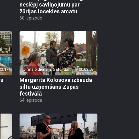
neslēpj saviļņojumu par
žūrijas locekles amatu
60. epizode
03:17
pirms 6 dienām, 5 stundām
00:03:03
as
Margarita Kolosova izbauda
siltu uzņemšanu Zupas
festivālā
64. epizode