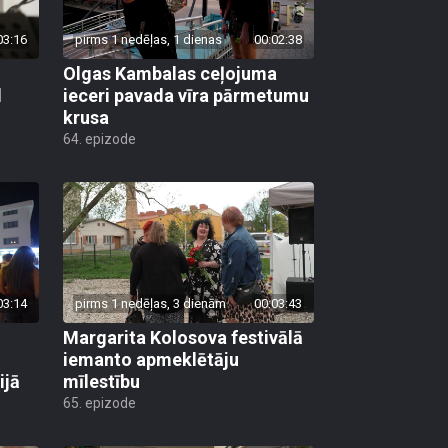
03:16
pirms 1 nedēļas, 1 dienas
00:02:38
Olgas Kambalas ceļojuma
d
ieceri pavada vīra pārmetumu
krusa
64. epizode
03:14
pirms 1 nedēļas, 3 dienām
00:03:43
Margarita Kolosova festivālā
iemanto apmeklētāju
ijā
mīlestību
65. epizode