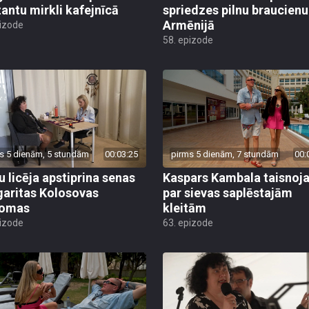
antu mirkli kafejnīcā
spriedzes pilnu braucienu
Armēnijā
pizode
58. epizode
s 5 dienām, 5 stundām
00:03:25
pirms 5 dienām, 7 stundām
00:
u licēja apstiprina senas
Kaspars Kambala taisnoj
aritas Kolosovas
par sievas saplēstajām
domas
kleitām
pizode
63. epizode