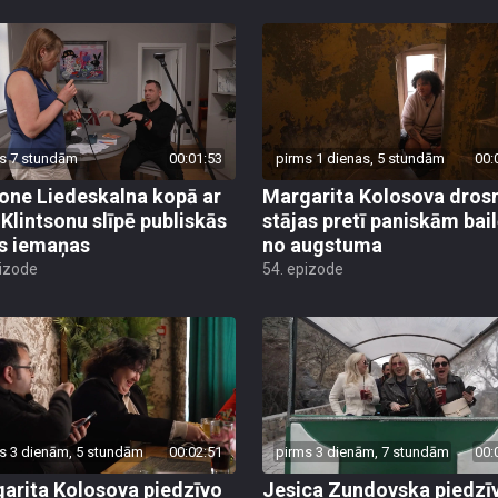
s 7 stundām
00:01:53
pirms 1 dienas, 5 stundām
00:
ne Liedeskalna kopā ar
Margarita Kolosova dros
 Klintsonu slīpē publiskās
stājas pretī paniskām bai
s iemaņas
no augstuma
pizode
54. epizode
s 3 dienām, 5 stundām
00:02:51
pirms 3 dienām, 7 stundām
00:
arita Kolosova piedzīvo
Jesica Zundovska piedzī