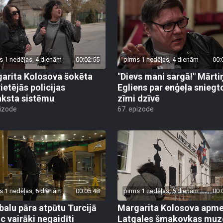
s 1 nedēļas, 4 dienām
00:02:55
pirms 1 nedēļas, 4 dienām
00:
arita Kolosova šokēta
"Dievs mani sargā!" Mārti
ietējās policijas
Egliens par enģeļa sniegt
aksta sistēmu
zīmi dzīvē
pizode
67. epizode
s 1 nedēļas, 6 dienām
00:05:48
pirms 1 nedēļas, 6 dienām
00:
alu pāra atpūtu Turcijā
Margarita Kolosova apme
uc vairāki negaidīti
Latgales šmakovkas muz