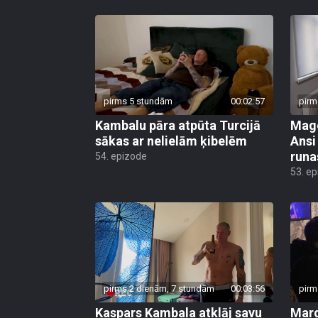
pirms 5 stundām
00:02:57
pirm
Kambalu pāra atpūta Turcijā
Mago
sākas ar nelielām ķibelēm
Ansi
runa
54. epizode
53. e
pirms 2 dienām, 7 stundām
00:03:56
pirm
Kaspars Kambala atklāj savu
Marg