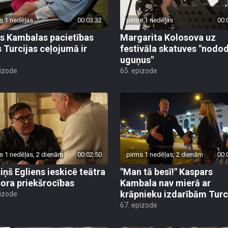
s 1 nedēļas
00:03:32
pirms 1 nedēļas
00:
s Kambalas pacietības
Margarita Kolosova uz
 Turcijas ceļojumā ir
festivāla skatuves "nodo
uguņus"
pizode
65. epizode
s 1 nedēļas, 2 dienām
00:02:50
pirms 1 nedēļas, 2 dienām
00:
iņš Egliens ieskicē teātra
"Man tā besī!" Kaspars
sora priekšrocības
Kambala nav mierā ar
krāpnieku izdarībām Turc
pizode
67. epizode