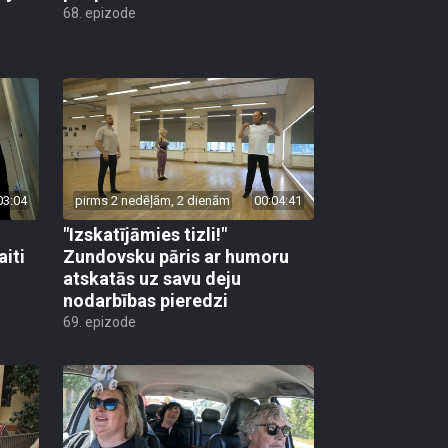
68. epizode
03:04
pirms 2 nedēļām, 2 dienām
00:04:41
"Izskatījāmies tizli!"
iti
Zundovsku pāris ar humoru
atskatās uz savu deju
nodarbības pieredzi
69. epizode