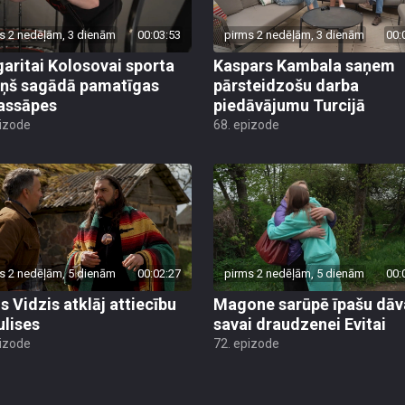
s 2 nedēļām, 3 dienām
00:03:53
pirms 2 nedēļām, 3 dienām
00:
aritai Kolosovai sporta
Kaspars Kambala saņem
iņš sagādā pamatīgas
pārsteidzošu darba
assāpes
piedāvājumu Turcijā
pizode
68. epizode
s 2 nedēļām, 5 dienām
00:02:27
pirms 2 nedēļām, 5 dienām
00:
s Vidzis atklāj attiecību
Magone sarūpē īpašu dā
ulises
savai draudzenei Evitai
pizode
72. epizode