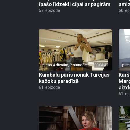
īpašo līdzekli cīņai ar paģirām
amiz
57. epizode
60. e
pirms 4 dienām, 7 stundām
00:03:37
pirm
Kambalu pāris nonāk Turcijas
Kārš
kažoku paradīzē
Marg
aiz
61. epizode
61. e