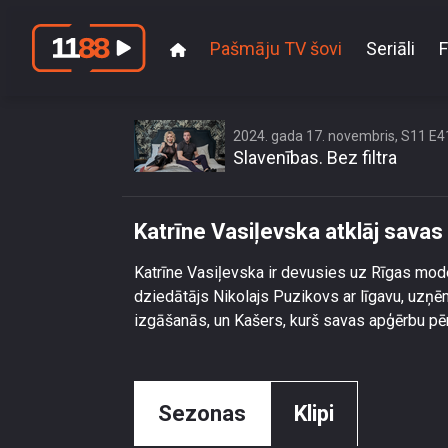
Pašmāju TV šovi
Seriāli
F
Ka
2024. gada 17. novembris, S11 E4
Slavenības. Bez filtra
Katrīne Vasiļevska atklāj sava
Katrīne Vasiļevska ir devusies uz Rīgas mod
dziedātājs Nikolajs Puzikovs ar līgavu, uzņē
izgāšanās, un Kašers, kurš savas apģērbu pēr
Sezonas
Klipi