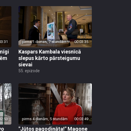
03:31
pirms 1 dienas, 7 stundām
00:03:35
mīgi
Kaspars Kambala viesnīcā
lēm
slepus kārto pārsteigumu
sievai
55. epizode
02:53
pirms 4 dienām, 5 stundām
00:03:49
vo
"Jūtos pagodināta!" Magone