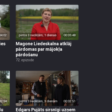
04:02
pirms 3 nedēļām, 1 dienas
00:05:48
ies
Magone Liedeskalna atklāj
pārdomas par mājokļa
pārdošanu
72. epizode
02:54
pirms 3 nedēļām, 3 dienām
00:02:51
lu
Edgars Pujāts sirsnīgi uzņem