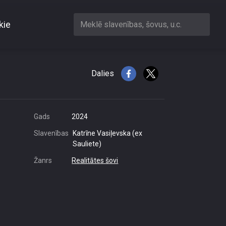
kie
Meklē slavenības, šovus, u.c.
ību
Dalies
Gads
2024
Slavenības
Katrīne Vasiļevska (ex
Sauliete)
Žanrs
Realitātes šovi