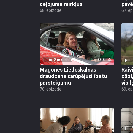
ceļojuma mirkļus
pavē
68. epizode
67. e
pirms 2 nedēļām
00:02:55
pirm
Magones Liedeskalnas
Raiv
draudzene sarūpējusi īpašu
oāzi
pārsteigumu
visi
70. epizode
69. e