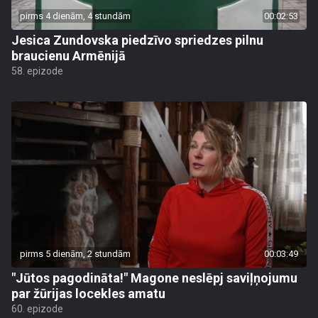
pirms 4 dienām, 4 stundām
00:02:53
Jesica Zundovska piedzīvo spriedzes pilnu
braucienu Armēnijā
58. epizode
pirms 5 dienām, 2 stundām
00:03:49
"Jūtos pagodināta!" Magone neslēpj saviļņojumu
par žūrijas locekles amatu
60. epizode