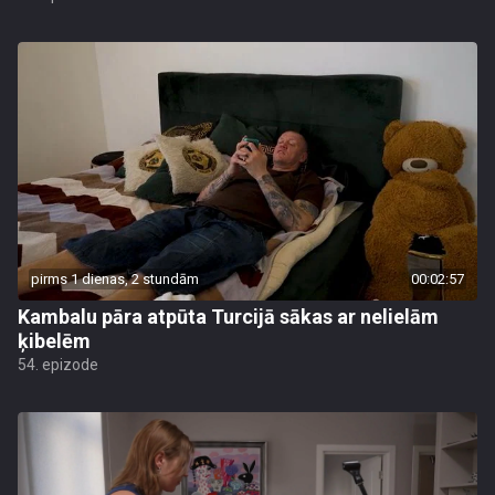
pirms 1 dienas, 2 stundām
00:02:57
Kambalu pāra atpūta Turcijā sākas ar nelielām
ķibelēm
54. epizode