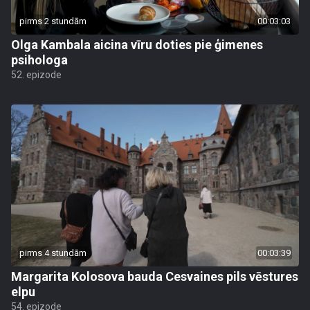
pirms 2 stundām
00:03:03
Olga Kambala aicina vīru doties pie ģimenes
psihologa
52. epizode
pirms 4 stundām
00:03:39
Margarita Kolosova bauda Cesvaines pils vēstures
elpu
54. epizode