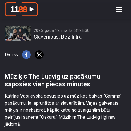
Mūziķis The Ludvig uz pasākumu
saposies vien piecās minūtēs
2025. gada 12. marts, S12 E30
Slavenības. Bez filtra
Dalies
Mūziķis The Ludvig uz pasākumu
saposies vien piecās minūtēs
Katrīne Vasiļevska devusies uz mūzikas balvas "Gamma"
pasākumu, lai aprunātos ar slavenībām. Viņas galvenais
mērķis ir noskaidrot, kāpēc katra no zvaigznēm būtu
pelnījusi saņemt "Oskaru." Mūziķim The Ludvig ilgi nav
jādomā.