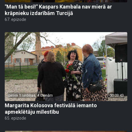
"Man tā besī!" Kaspars Kambala nav mierā ar
krāpnieku izdarībām Turcijā
67. epizode
pirms 1 nedēļas, 4 dienām
00:03:43
Margarita Kolosova festivālā iemanto
apmeklētāju mīlestību
65. epizode