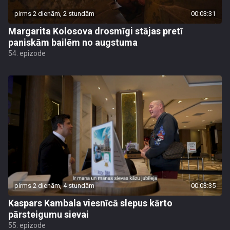
pirms 2 dienām, 2 stundām
00:03:31
Margarita Kolosova drosmīgi stājas pretī
paniskām bailēm no augstuma
54. epizode
pirms 2 dienām, 4 stundām
00:03:35
Kaspars Kambala viesnīcā slepus kārto
pārsteigumu sievai
55. epizode