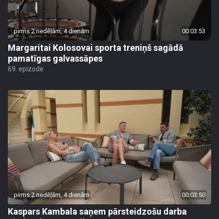
pirms 2 nedēļām, 4 dienām
00:03:53
Margaritai Kolosovai sporta treniņš sagādā
pamatīgas galvassāpes
69. epizode
pirms 2 nedēļām, 4 dienām
00:03:50
Kaspars Kambala saņem pārsteidzošu darba