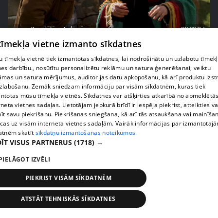
pirms 2 nedēļām, 6 dienām
00:02:27
 tīmekļa vietne izmanto sīkdatnes
Raivis Vidzis atklāj attiecību aizkulises
71. epizode
 tīmekļa vietnē tiek izmantotas sīkdatnes, lai nodrošinātu un uzlabotu tīmek
nes darbību., nosūtītu personalizētu reklāmu un satura ģenerēšanai, veiktu
āmas un satura mērījumus, auditorijas datu apkopošanu, kā arī produktu izst
zlabošanu. Zemāk sniedzam informāciju par visām sīkdatnēm, kuras tiek
ntotas mūsu tīmekļa vietnēs. Sīkdatnes var atšķirties atkarībā no apmeklētā
rneta vietnes sadaļas. Lietotājam jebkurā brīdī ir iespēja piekrist, atteikties va
īt savu piekrišanu. Piekrišanas sniegšana, kā arī tās atsaukšana vai mainīša
ecas uz visām interneta vietnes sadaļām. Vairāk informācijas par izmantotaj
atnēm skatīt
sīkdatņu izmantošanas noteikumos.
ĪT VISUS PARTNERUS
(1718) →
PIELĀGOT IZVĒLI
PIEKRIST VISĀM SĪKDATNĒM
pirms 2 nedēļām, 6 dienām
00:04:07
Magone sarūpē īpašu dāvanu savai draudzenei
ATSTĀT TEHNISKĀS SĪKDATNES
Evitai