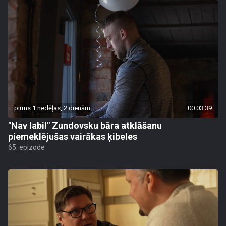
pirms 1 nedēļas, 2 dienām
00:03:39
"Nav labi!" Zundovsku bāra atklāšanu
piemeklējušas vairākas ķibeles
65. epizode