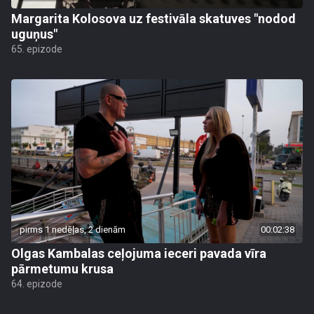
Margarita Kolosova uz festivāla skatuves "nodod
uguņus"
65. epizode
pirms 1 nedēļas, 2 dienām
00:02:38
Olgas Kambalas ceļojuma ieceri pavada vīra
pārmetumu krusa
64. epizode