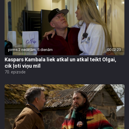
pirms 2 nedēļām, 5 dienām
00:02:23
Kaspars Kambala liek atkal un atkal teikt Olgai,
cik ļoti viņu mīl
70. epizode