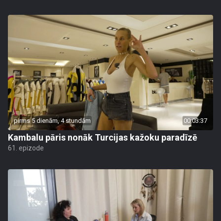
pirms 5 dienām, 4 stundām
00:03:37
Kambalu pāris nonāk Turcijas kažoku paradīzē
61. epizode