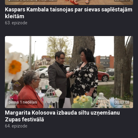
Kaspars Kambala taisnojas par sievas saplēstajām
kleitām
63. epizode
pirms 1 nedēļas
00:03:03
Margarita Kolosova izbauda siltu uzņemšanu
Zupas festivālā
64. epizode