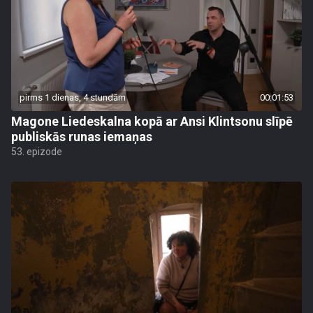
pirms 1 dienas, 4 stundām
00:01:53
Magone Liedeskalna kopā ar Ansi Klintsonu slīpē
publiskās runas iemaņas
53. epizode