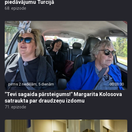
piedāvājumu Turcijā
68. epizode
pirms 2 nedēļām, 5 dienām
00:03:00
"Tevi sagaida pārsteigums!" Margarita Kolosova
satraukta par draudzeņu izdomu
71. epizode