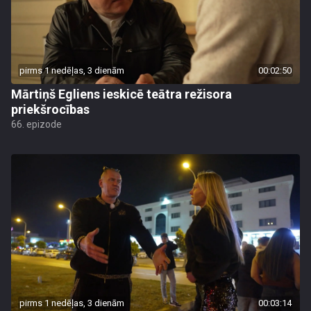
pirms 1 nedēļas, 3 dienām
00:02:50
Mārtiņš Egliens ieskicē teātra režisora
priekšrocības
66. epizode
pirms 1 nedēļas, 3 dienām
00:03:14