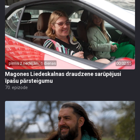
pirms 2 nedēļām, 1 dienas
00:02:55
Magones Liedeskalnas draudzene sarūpējusi
īpašu pārsteigumu
70. epizode