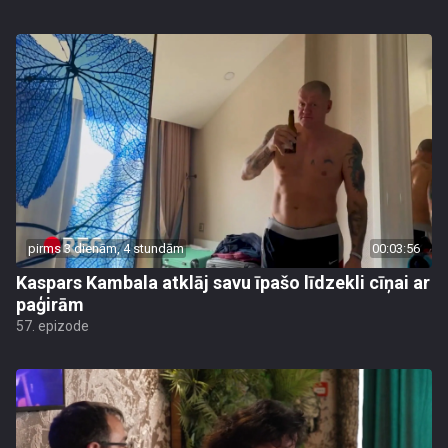
pirms 3 dienām, 4 stundām
00:03:56
Kaspars Kambala atklāj savu īpašo līdzekli cīņai ar
paģirām
57. epizode