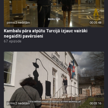
pirms 2 nedēļām
00:05:48
Kambalu pāra atpūtu Turcijā izjauc vairāki
negaidīti pavērsieni
67. epizode
pirms 2 nedēļām
00:03:16