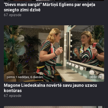
"Dievs mani sargā!" Mārtiņš Egliens par enģeļa
sniegto zīmi dzīvē
67. epizode
pirms 1 nedēļas, 6 dienām
00:02:28
Magone Liedeskalna novērtē savu jauno uzacu
kontūras
67. epizode