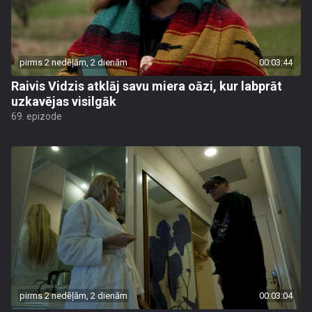
pirms 2 nedēļām, 2 dienām
00:03:44
Raivis Vidzis atklāj savu miera oāzi, kur labprāt
uzkavējas visilgāk
69. epizode
pirms 2 nedēļām, 2 dienām
00:03:04