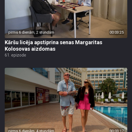
pirms 6 dienām, 2 stundām
00:03:25
Kāršu licēja apstiprina senas Margaritas
Kolosovas aizdomas
61. epizode
pirms 6 dienām, 4 stundām
00:03:17