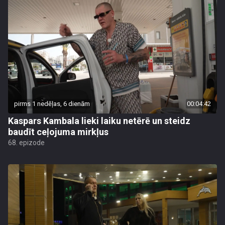
pirms 1 nedēļas, 6 dienām
00:04:42
Kaspars Kambala lieki laiku netērē un steidz
baudīt ceļojuma mirkļus
68. epizode