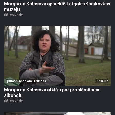
Margarita Kolosova apmeklē Latgales šmakovkas
muzeju
68. epizode
pirms 2 nedēļām, 1 dienas
00:04:37
Margarita Kolosova atklāti par problēmām ar
alkoholu
68. epizode