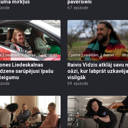
juma mirkļus
pavērsieni
pizode
67. epizode
s 2 nedēļām, 1 dienas
00:02:55
pirms 2 nedēļām, 1 dienas
00:
nes Liedeskalnas
Raivis Vidzis atklāj savu 
dzene sarūpējusi īpašu
oāzi, kur labprāt uzkavēj
teigumu
visilgāk
pizode
69. epizode