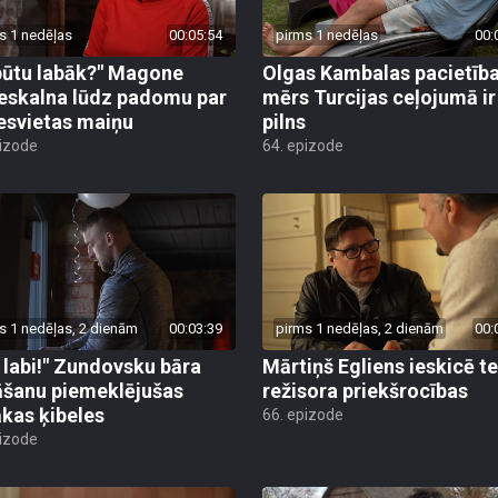
s 1 nedēļas
00:05:54
pirms 1 nedēļas
00:
būtu labāk?" Magone
Olgas Kambalas pacietīb
eskalna lūdz padomu par
mērs Turcijas ceļojumā ir
esvietas maiņu
pilns
pizode
64. epizode
s 1 nedēļas, 2 dienām
00:03:39
pirms 1 nedēļas, 2 dienām
00:
 labi!" Zundovsku bāra
Mārtiņš Egliens ieskicē t
āšanu piemeklējušas
režisora priekšrocības
ākas ķibeles
66. epizode
pizode