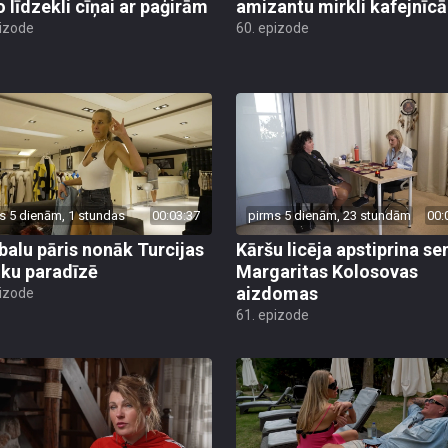
o līdzekli cīņai ar paģirām
amizantu mirkli kafejnīcā
pizode
60. epizode
s 5 dienām, 1 stundas
00:03:37
pirms 5 dienām, 23 stundām
00:
alu pāris nonāk Turcijas
Kāršu licēja apstiprina se
ku paradīzē
Margaritas Kolosovas
aizdomas
pizode
61. epizode