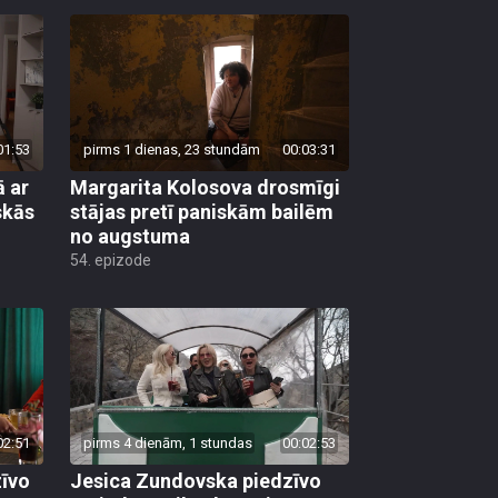
01:53
pirms 1 dienas, 23 stundām
00:03:31
 ar
Margarita Kolosova drosmīgi
skās
stājas pretī paniskām bailēm
no augstuma
54. epizode
02:51
pirms 4 dienām, 1 stundas
00:02:53
zīvo
Jesica Zundovska piedzīvo