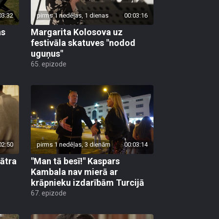
03:32
pirms 1 nedēļas, 1 dienas
00:03:16
as
Margarita Kolosova uz
festivāla skatuves "nodod
uguņus"
65. epizode
02:50
pirms 1 nedēļas, 3 dienām
00:03:14
eātra
"Man tā besī!" Kaspars
Kambala nav mierā ar
krāpnieku izdarībām Turcijā
67. epizode