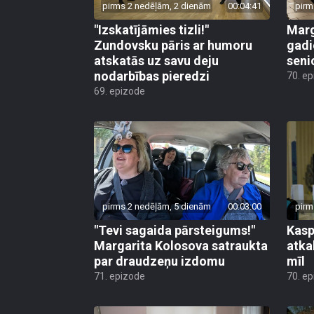
pirms 2 nedēļām, 2 dienām
00:04:41
pirm
"Izskatījāmies tizli!"
Marg
Zundovsku pāris ar humoru
gadi
atskatās uz savu deju
seni
nodarbības pieredzi
70. e
69. epizode
pirms 2 nedēļām, 5 dienām
00:03:00
pirm
"Tevi sagaida pārsteigums!"
Kasp
Margarita Kolosova satraukta
atkal
par draudzeņu izdomu
mīl
71. epizode
70. e