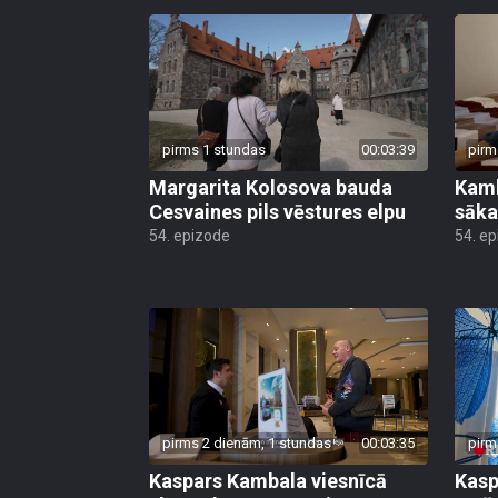
pirms 1 stundas
00:03:39
pirm
Margarita Kolosova bauda
Kamb
Cesvaines pils vēstures elpu
sāka
54. epizode
54. e
pirms 2 dienām, 1 stundas
00:03:35
pirm
Kaspars Kambala viesnīcā
Kasp