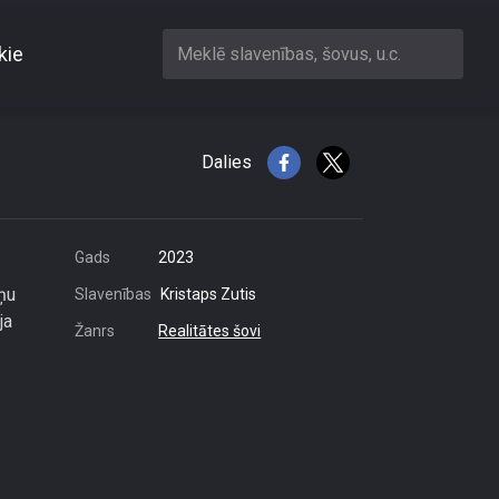
kie
Meklē slavenības, šovus, u.c.
Dalies
Gads
2023
ņu
Slavenības
Kristaps Zutis
ja
Žanrs
Realitātes šovi