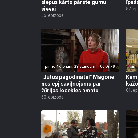
slepus kārto pārsteigumu
īpaš
sievai
57. e
55. epizode
pirms 4 dienām, 23 stundām
00:03:49
pirm
"Jūtos pagodināta!" Magone
Kamb
neslēpj saviļņojumu par
kažo
žūrijas locekles amatu
61. e
60. epizode