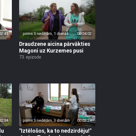
02:41
pirms 3 nedēļām, 1 dienas
00:04:02
Draudzene aicina pārvākties
Magoni uz Kurzemes pusi
73. epizode
02:54
pirms 3 nedēļām, 3 dienām
00:03:24
lu
"Iztēlošos, ka to nedzirdēju!"