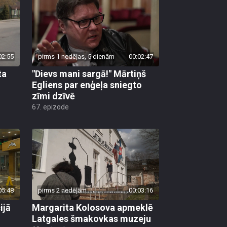
02:55
pirms 1 nedēļas, 5 dienām
00:02:47
ta
"Dievs mani sargā!" Mārtiņš
Egliens par enģeļa sniegto
zīmi dzīvē
67. epizode
05:48
pirms 2 nedēļām
00:03:16
ijā
Margarita Kolosova apmeklē
Latgales šmakovkas muzeju