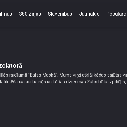
ilmas
360 Ziņas
Slavenības
Jaunākie
Populārā
Kristaps Zutis: Maskā jutos kā izolatorā
zolatorā
lījās raidījumā "Balss Maskā". Mums viņš atklāj kādas sajūtas vi
 filmēšanas aizkulisēs un kādas dziesmas Zutis būtu izpildījis, 