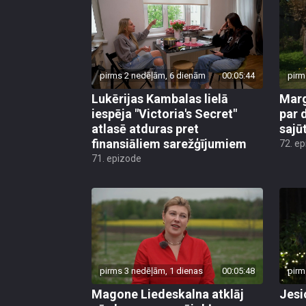
pirms 2 nedēļām, 6 dienām
00:05:44
pirm
Lukērijas Kambalas lielā
Marg
iespēja "Victoria's Secret"
par 
atlasē atduras pret
sajū
finansiāliem sarežģījumiem
72. e
71. epizode
pirms 3 nedēļām, 1 dienas
00:05:48
pirm
Magone Liedeskalna atklāj
Jesi