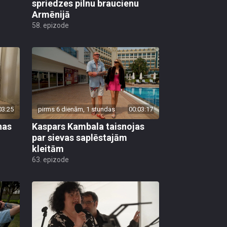
spriedzes pilnu braucienu
Armēnijā
58. epizode
03:25
pirms 6 dienām, 1 stundas
00:03:17
nas
Kaspars Kambala taisnojas
par sievas saplēstajām
kleitām
63. epizode