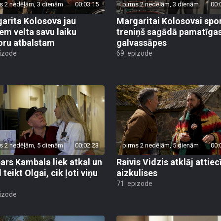
s 2 nedēļām, 3 dienām
00:03:15
pirms 2 nedēļām, 3 dienām
00:
arita Kolosova jau
Margaritai Kolosovai spo
em velta savu laiku
treniņš sagādā pamatīga
oru atbalstam
galvassāpes
pizode
69. epizode
s 2 nedēļām, 5 dienām
00:02:23
pirms 2 nedēļām, 5 dienām
00:
ars Kambala liek atkal un
Raivis Vidzis atklāj attiec
 teikt Olgai, cik ļoti viņu
aizkulises
71. epizode
pizode