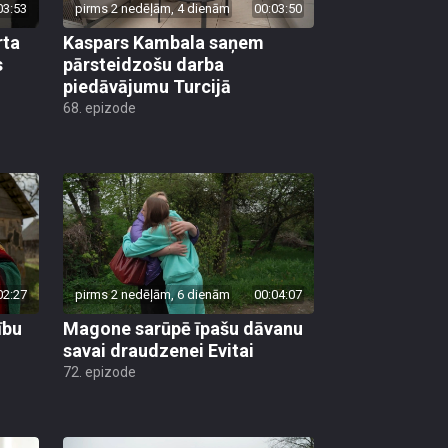
03:53
pirms 2 nedēļām, 4 dienām
00:03:50
rta
Kaspars Kambala saņem
s
pārsteidzošu darba
piedāvājumu Turcijā
68. epizode
02:27
pirms 2 nedēļām, 6 dienām
00:04:07
ību
Magone sarūpē īpašu dāvanu
savai draudzenei Evitai
72. epizode