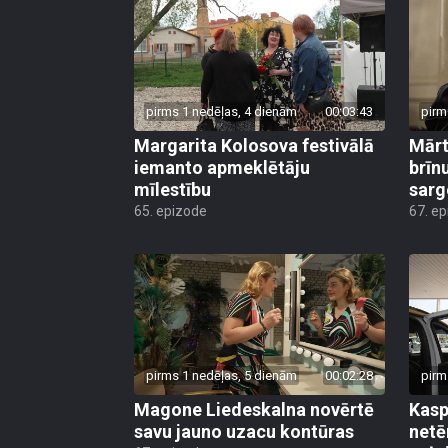
pirms 1 nedēļas, 4 dienām
00:03:43
pirm
Margarita Kolosova festivālā
Mārt
iemanto apmeklētāju
brīn
mīlestību
sarg
65. epizode
67. e
pirms 1 nedēļas, 5 dienām
00:02:28
pirm
Magone Liedeskalna novērtē
Kasp
savu jauno uzacu kontūras
netē