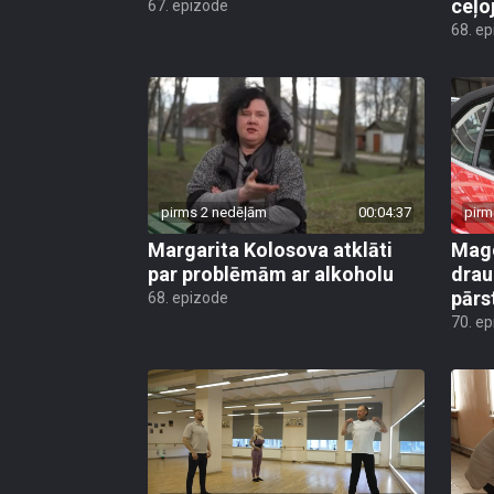
ceļo
67. epizode
68. e
pirms 2 nedēļām
00:04:37
pirm
Margarita Kolosova atklāti
Mago
par problēmām ar alkoholu
drau
pārs
68. epizode
70. e