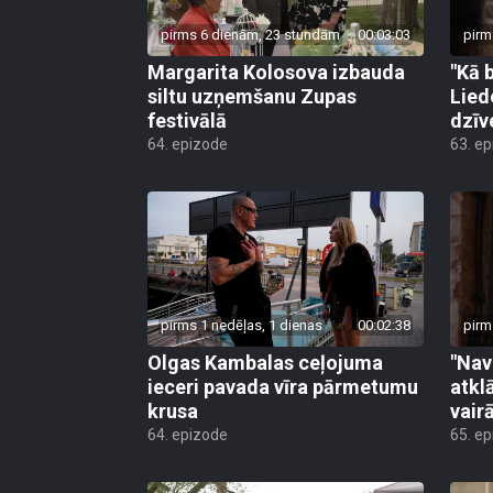
pirms 6 dienām, 23 stundām
00:03:03
pirm
Margarita Kolosova izbauda
"Kā 
siltu uzņemšanu Zupas
Lied
festivālā
dzīv
64. epizode
63. e
pirms 1 nedēļas, 1 dienas
00:02:38
pirm
Olgas Kambalas ceļojuma
"Nav
ieceri pavada vīra pārmetumu
atkl
krusa
vair
64. epizode
65. e