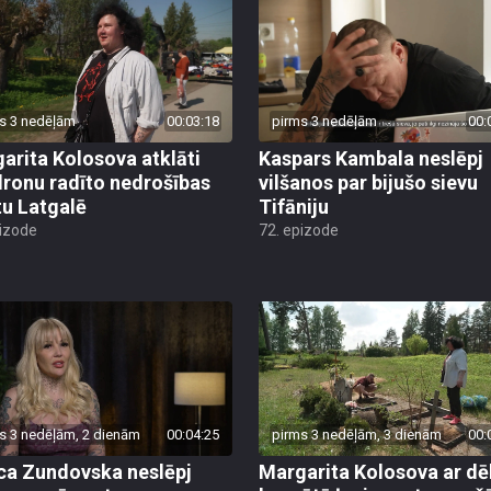
s 3 nedēļām
00:03:18
pirms 3 nedēļām
00:
arita Kolosova atklāti
Kaspars Kambala neslēpj
dronu radīto nedrošības
vilšanos par bijušo sievu
tu Latgalē
Tifāniju
pizode
72. epizode
s 3 nedēļām, 2 dienām
00:04:25
pirms 3 nedēļām, 3 dienām
00:
ca Zundovska neslēpj
Margarita Kolosova ar dē