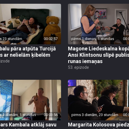
s 23 stundām
00:02:57
pirms 1 dienas, 1 stundas
00:
alu pāra atpūta Turcijā
Magone Liedeskalna kopā
s ar nelielām ķibelēm
Ansi Klintsonu slīpē publi
runas iemaņas
pizode
53. epizode
s 3 dienām, 1 stundas
00:03:56
pirms 3 dienām, 23 stundām
00:
ars Kambala atklāj savu
Margarita Kolosova pied