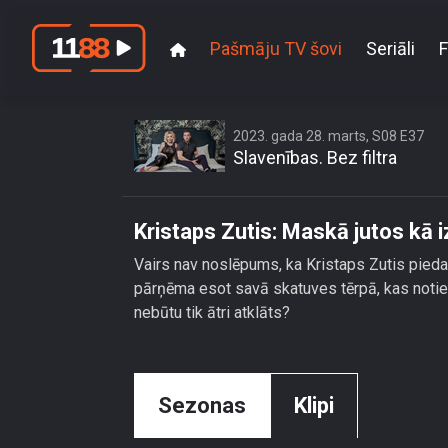
Pašmāju TV šovi
Seriāli
F
2023. gada 28. marts, S08 E37
Slavenības. Bez filtra
Kristaps Zutis: Maskā jutos kā i
Vairs nav noslēpums, ka Kristaps Zutis pieda
pārņēma esot savā skatuves tērpā, kas notiek
nebūtu tik ātri atklāts?
Sezonas
Klipi