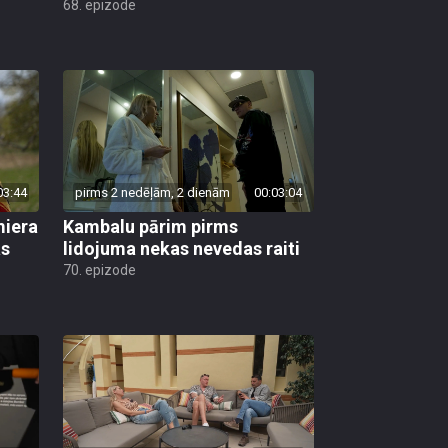
68. epizode
03:44
pirms 2 nedēļām, 2 dienām
00:03:04
miera
Kambalu pārim pirms
as
lidojuma nekas nevedas raiti
70. epizode