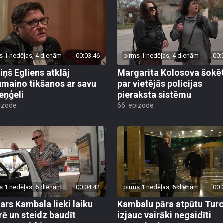
s 1 nedēļas, 4 dienām
00:03:46
pirms 1 nedēļas, 4 dienām
00:
iņš Egliens atklāj
Margarita Kolosova šokē
umaino tikšanos ar savu
par vietējās policijas
eņģeli
pieraksta sistēmu
pizode
66. epizode
s 1 nedēļas, 6 dienām
00:04:42
pirms 1 nedēļas, 6 dienām
00:
ars Kambala lieki laiku
Kambalu pāra atpūtu Turc
rē un steidz baudīt
izjauc vairāki negaidīti