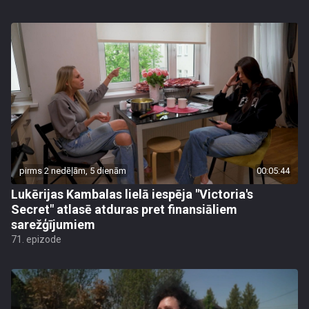
pirms 2 nedēļām, 5 dienām
00:05:44
Lukērijas Kambalas lielā iespēja "Victoria's
Secret" atlasē atduras pret finansiāliem
sarežģījumiem
71. epizode