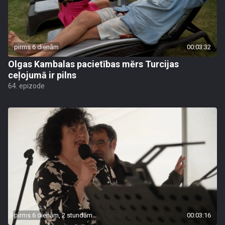
pirms 6 dienām
00:03:32
Olgas Kambalas pacietības mērs Turcijas
ceļojumā ir pilns
64. epizode
pirms 6 dienām, 2 stundām
00:03:16