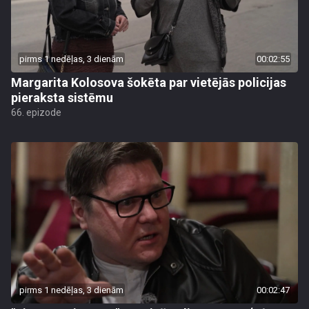
pirms 1 nedēļas, 3 dienām
00:02:55
Margarita Kolosova šokēta par vietējās policijas
pieraksta sistēmu
66. epizode
pirms 1 nedēļas, 3 dienām
00:02:47