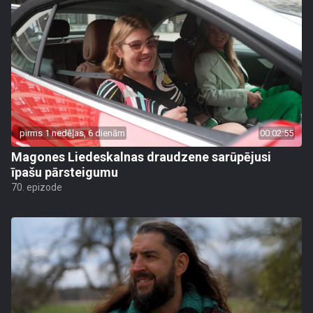
pirms 1 nedēļas, 6 dienām
00:02:55
Magones Liedeskalnas draudzene sarūpējusi
īpašu pārsteigumu
70. epizode