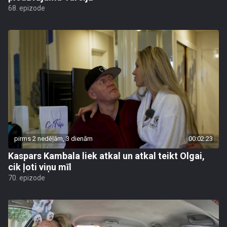
68. epizode
pirms 2 nedēļām, 3 dienām
00:02:23
Kaspars Kambala liek atkal un atkal teikt Olgai,
cik ļoti viņu mīl
70. epizode