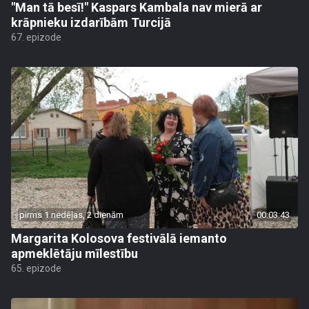
"Man tā besī!" Kaspars Kambala nav mierā ar
krāpnieku izdarībām Turcijā
67. epizode
pirms 1 nedēļas, 2 dienām
00:03:43
Margarita Kolosova festivālā iemanto
apmeklētāju mīlestību
65. epizode