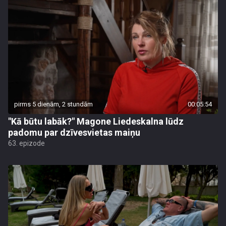
pirms 5 dienām, 2 stundām
00:05:54
"Kā būtu labāk?" Magone Liedeskalna lūdz
padomu par dzīvesvietas maiņu
63. epizode