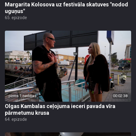
Margarita Kolosova uz festivāla skatuves "nodod
uguņus"
65. epizode
pirms 1 nedēļas
00:02:38
Olgas Kambalas ceļojuma ieceri pavada vīra
pārmetumu krusa
64. epizode