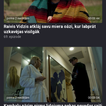
pirms 2 nedēļām
00:03:44
Raivis Vidzis atklāj savu miera oāzi, kur labprāt
uzkavējas visilgāk
69. epizode
pirms 2 nedēļām
00:03:04
Kambalu pārim pirms lidojuma nekas nevedas raiti