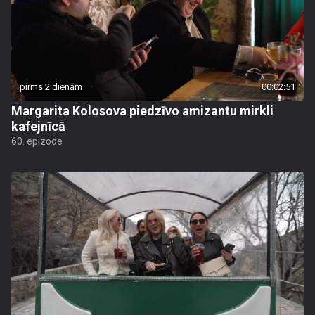
pirms 2 dienām
00:02:51
Margarita Kolosova piedzīvo amizantu mirkli
kafejnīcā
60. epizode