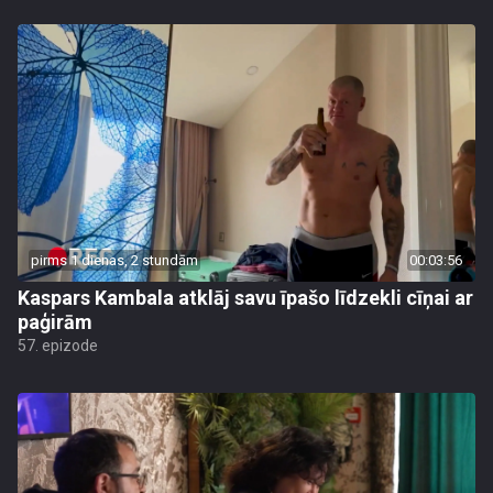
pirms 1 dienas, 2 stundām
00:03:56
Kaspars Kambala atklāj savu īpašo līdzekli cīņai ar
paģirām
57. epizode