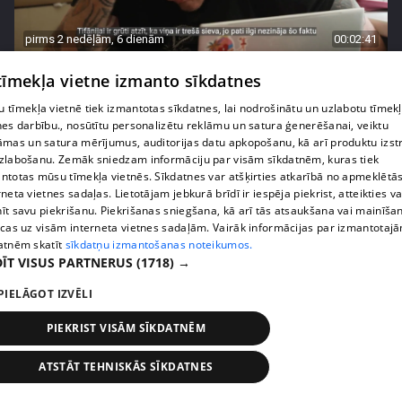
pirms 2 nedēļām, 6 dienām
00:02:41
Kaspars Kambala neslēpj vilšanos par bijušo sievu
 tīmekļa vietne izmanto sīkdatnes
Tifāniju
 tīmekļa vietnē tiek izmantotas sīkdatnes, lai nodrošinātu un uzlabotu tīmek
72. epizode
nes darbību., nosūtītu personalizētu reklāmu un satura ģenerēšanai, veiktu
āmas un satura mērījumus, auditorijas datu apkopošanu, kā arī produktu izst
zlabošanu. Zemāk sniedzam informāciju par visām sīkdatnēm, kuras tiek
ntotas mūsu tīmekļa vietnēs. Sīkdatnes var atšķirties atkarībā no apmeklētā
rneta vietnes sadaļas. Lietotājam jebkurā brīdī ir iespēja piekrist, atteikties va
īt savu piekrišanu. Piekrišanas sniegšana, kā arī tās atsaukšana vai mainīša
ecas uz visām interneta vietnes sadaļām. Vairāk informācijas par izmantotaj
atnēm skatīt
sīkdatņu izmantošanas noteikumos.
ĪT VISUS PARTNERUS
(1718) →
PIELĀGOT IZVĒLI
PIEKRIST VISĀM SĪKDATNĒM
pirms 2 nedēļām, 6 dienām
00:04:02
ATSTĀT TEHNISKĀS SĪKDATNES
Draudzene aicina pārvākties Magoni uz Kurzemes
pusi