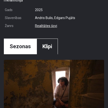
melanholijā
Gads
2025
Slavenības
Andris Bulis, Edgars Pujāts
Žanrs
Realitātes šovi
Sezonas
Klipi