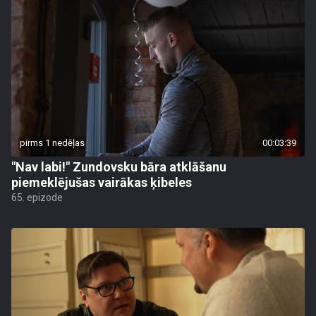
pirms 1 nedēļas
00:03:39
"Nav labi!" Zundovsku bāra atklāšanu
piemeklējušas vairākas ķibeles
65. epizode