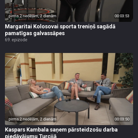
pirms 2 nedēļām, 2 dienām
00:03:53
Margaritai Kolosovai sporta treniņš sagādā
pamatīgas galvassāpes
69. epizode
pirms 2 nedēļām, 2 dienām
00:03:50
Kaspars Kambala saņem pārsteidzošu darba
piedāvājumu Turcijā