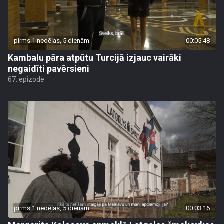
pirms 1 nedēļas, 5 dienām
00:05:48
Kambalu pāra atpūtu Turcijā izjauc vairāki
negaidīti pavērsieni
67. epizode
pirms 1 nedēļas, 5 dienām
00:03:16