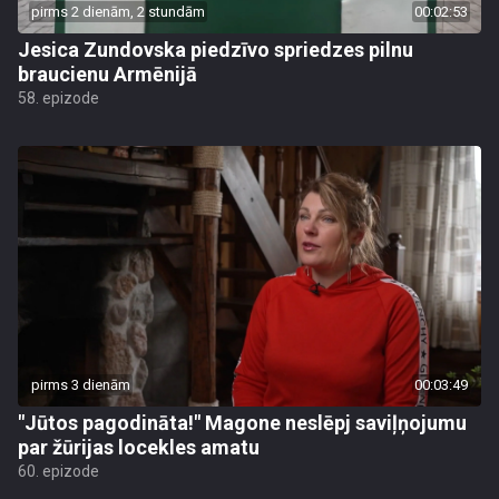
pirms 2 dienām, 2 stundām
00:02:53
Jesica Zundovska piedzīvo spriedzes pilnu
braucienu Armēnijā
58. epizode
pirms 3 dienām
00:03:49
"Jūtos pagodināta!" Magone neslēpj saviļņojumu
par žūrijas locekles amatu
60. epizode