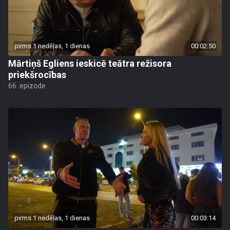
pirms 1 nedēļas, 1 dienas
00:02:50
Mārtiņš Egliens ieskicē teātra režisora
priekšrocības
66. epizode
pirms 1 nedēļas, 1 dienas
00:03:14