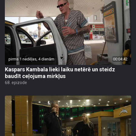
pirms 1 nedēļas, 4 dienām
00:04:42
Kaspars Kambala lieki laiku netērē un steidz
baudīt ceļojuma mirkļus
68. epizode