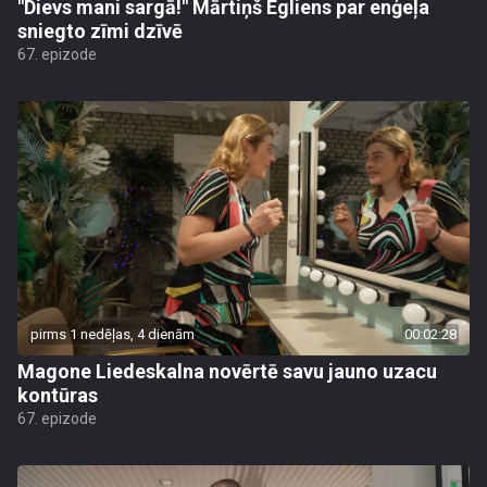
"Dievs mani sargā!" Mārtiņš Egliens par enģeļa
sniegto zīmi dzīvē
67. epizode
pirms 1 nedēļas, 4 dienām
00:02:28
Magone Liedeskalna novērtē savu jauno uzacu
kontūras
67. epizode