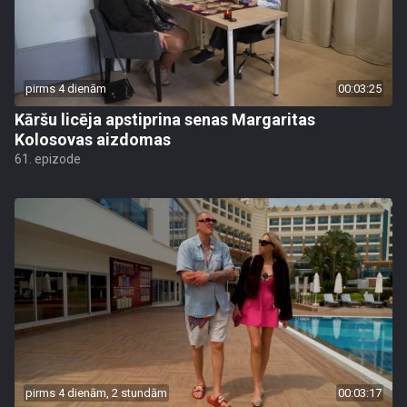
pirms 4 dienām
00:03:25
Kāršu licēja apstiprina senas Margaritas
Kolosovas aizdomas
61. epizode
pirms 4 dienām, 2 stundām
00:03:17