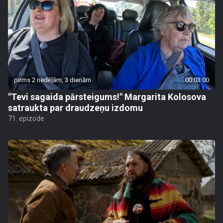
pirms 2 nedēļām, 3 dienām
00:03:00
"Tevi sagaida pārsteigums!" Margarita Kolosova
satraukta par draudzeņu izdomu
71. epizode