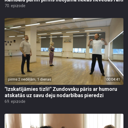
70. epizode
pirms 2 nedēļām, 1 dienas
00:04:41
"Izskatījāmies tizli!" Zundovsku pāris ar humoru
atskatās uz savu deju nodarbības pieredzi
69. epizode