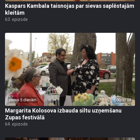
Kaspars Kambala taisnojas par sievas saplēstajām
kleitām
63. epizode
pirms 5 dienām
00:03:03
Margarita Kolosova izbauda siltu uzņemšanu
Zupas festivālā
64. epizode