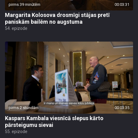
pirms 39 minūtēm
00:03:31
Margarita Kolosova drosmīgi stājas pretī
paniskām bailēm no augstuma
54. epizode
pirms 2 stundām
00:03:35
Kaspars Kambala viesnīcā slepus kārto
pārsteigumu sievai
55. epizode