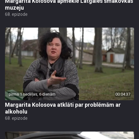
Margarita Kolosova apmeklē Latgales šmakovkas
muzeju
68. epizode
pirms 1 nedēļas, 6 dienām
00:04:37
Margarita Kolosova atklāti par problēmām ar
alkoholu
68. epizode