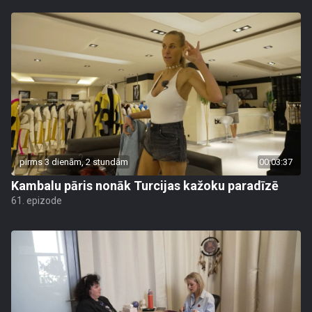
pirms 3 dienām, 2 stundām
00:03:37
Kambalu pāris nonāk Turcijas kažoku paradīzē
61. epizode