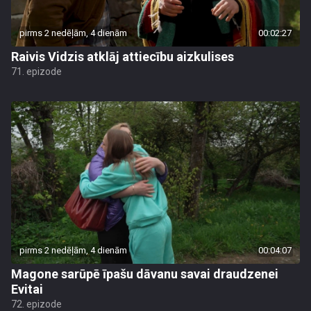
pirms 2 nedēļām, 4 dienām
00:02:27
Raivis Vidzis atklāj attiecību aizkulises
71. epizode
pirms 2 nedēļām, 4 dienām
00:04:07
Magone sarūpē īpašu dāvanu savai draudzenei
Evitai
72. epizode