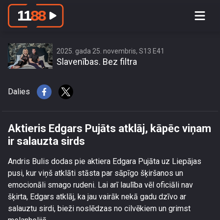
Aktieris Edgars Pujāts atklāj, kāpēc
viņam ir salauzta sirds
2025. gada 25. novembris, S13 E41
Slavenības. Bez filtra
Dalies
Aktieris Edgars Pujāts atklāj, kāpēc viņam
ir salauzta sirds
Andris Bulis dodas pie aktiera Edgara Pujāta uz Liepājas
pusi, kur viņš atklāti stāsta par sāpīgo šķiršanos un
emocionāli smago rudeni. Lai arī laulība vēl oficiāli nav
šķirta, Edgars atklāj, ka jau vairāk nekā gadu dzīvo ar
salauztu sirdi, bieži noslēdzas no cilvēkiem un grimst