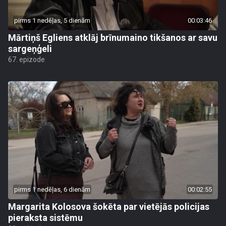
pirms 1 nedēļas, 5 dienām
00:03:46
Mārtiņš Egliens atklāj brīnumaino tikšanos ar savu
sargeņģeli
67. epizode
pirms 1 nedēļas, 6 dienām
00:02:55
Margarita Kolosova šokēta par vietējās policijas
pieraksta sistēmu