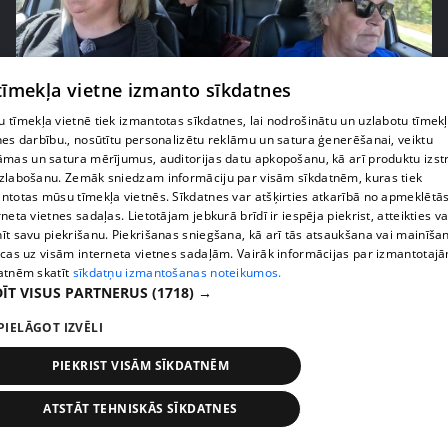
 tīmekļa vietne izmanto sīkdatnes
pirms 2 nedēļām, 6 dienām
00:03:00
 tīmekļa vietnē tiek izmantotas sīkdatnes, lai nodrošinātu un uzlabotu tīmek
nes darbību., nosūtītu personalizētu reklāmu un satura ģenerēšanai, veiktu
"Tevi sagaida pārsteigums!" Margarita Kolosova
āmas un satura mērījumus, auditorijas datu apkopošanu, kā arī produktu izst
satraukta par draudzeņu izdomu
zlabošanu. Zemāk sniedzam informāciju par visām sīkdatnēm, kuras tiek
71. epizode
ntotas mūsu tīmekļa vietnēs. Sīkdatnes var atšķirties atkarībā no apmeklētā
rneta vietnes sadaļas. Lietotājam jebkurā brīdī ir iespēja piekrist, atteikties va
īt savu piekrišanu. Piekrišanas sniegšana, kā arī tās atsaukšana vai mainīša
ecas uz visām interneta vietnes sadaļām. Vairāk informācijas par izmantotaj
atnēm skatīt
sīkdatņu izmantošanas noteikumos.
ĪT VISUS PARTNERUS
(1718) →
PIELĀGOT IZVĒLI
PIEKRIST VISĀM SĪKDATNĒM
ATSTĀT TEHNISKĀS SĪKDATNES