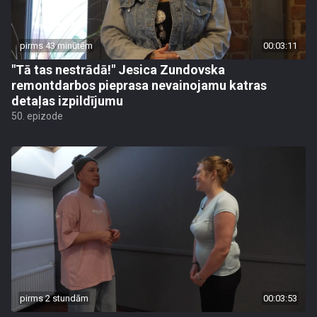
pirms 43 minūtēm
00:03:11
"Tā tas nestrādā!" Jesica Zundovska
remontdarbos pieprasa nevainojamu katras
detaļas izpildījumu
50. epizode
pirms 2 stundām
00:03:53