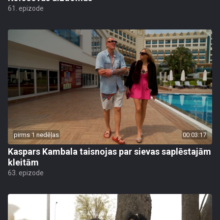
61. epizode
pirms 1 nedēļas
00:03:17
Kaspars Kambala taisnojas par sievas saplēstajām
kleitām
63. epizode