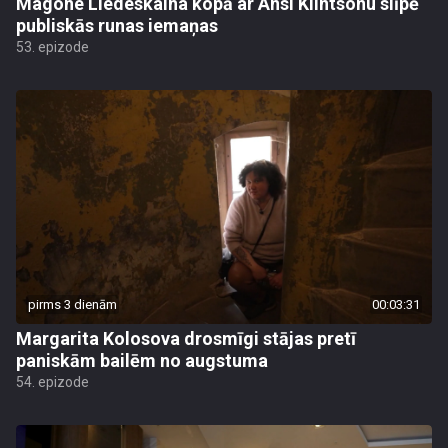
Magone Liedeskalna kopā ar Ansi Klintsonu slīpē
publiskās runas iemaņas
53. epizode
pirms 3 dienām
00:03:31
Margarita Kolosova drosmīgi stājas pretī
paniskām bailēm no augstuma
54. epizode