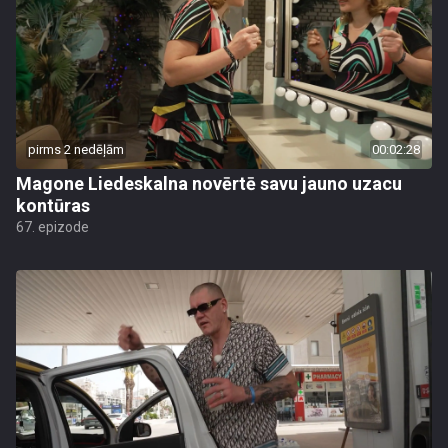
pirms 2 nedēļām
00:02:28
Magone Liedeskalna novērtē savu jauno uzacu
kontūras
67. epizode