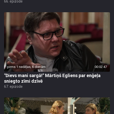
66. epizode
pirms 1 nedēļas, 6 dienām
00:02:47
"Dievs mani sargā!" Mārtiņš Egliens par enģeļa
sniegto zīmi dzīvē
67. epizode