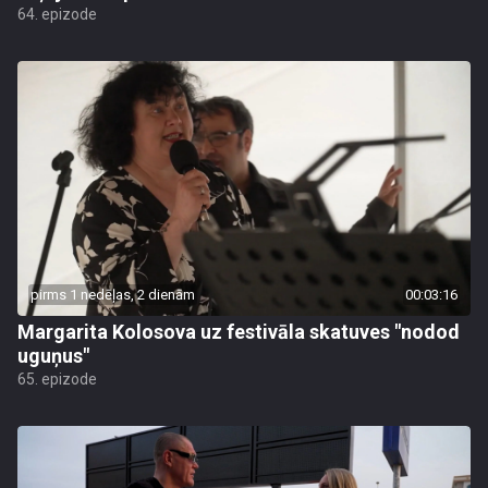
64. epizode
pirms 1 nedēļas, 2 dienām
00:03:16
Margarita Kolosova uz festivāla skatuves "nodod
uguņus"
65. epizode