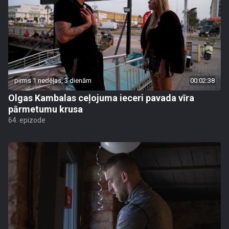
pirms 1 nedēļas, 3 dienām
00:02:38
Olgas Kambalas ceļojuma ieceri pavada vīra
pārmetumu krusa
64. epizode