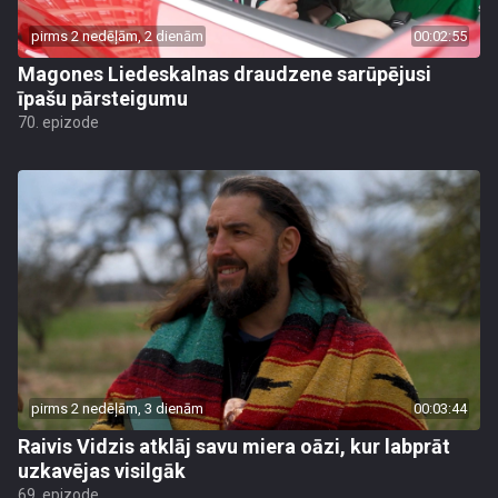
pirms 2 nedēļām, 2 dienām
00:02:55
Magones Liedeskalnas draudzene sarūpējusi
īpašu pārsteigumu
70. epizode
pirms 2 nedēļām, 3 dienām
00:03:44
Raivis Vidzis atklāj savu miera oāzi, kur labprāt
uzkavējas visilgāk
69. epizode