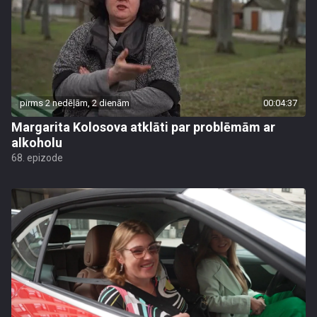
pirms 2 nedēļām, 2 dienām
00:04:37
Margarita Kolosova atklāti par problēmām ar
alkoholu
68. epizode