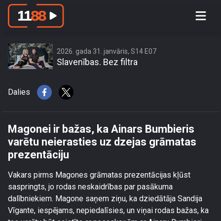
Magonei ir bažas, ka Ainars Bumbieris
varētu neierasties uz dzejas grāmatas
prezentāciju
2026. gada 31. janvāris, S14 E07
Slavenības. Bez filtra
Dalies
Magonei ir bažas, ka Ainars Bumbieris
varētu neierasties uz dzejas grāmatas
prezentāciju
Vakars pirms Magones grāmatas prezentācijas kļūst
saspringts, jo rodas neskaidrības par pasākuma
dalībniekiem. Magone saņem ziņu, ka dziedātāja Sandija
Vīgante, iespējams, nepiedalīsies, un viņai rodas bažas, ka