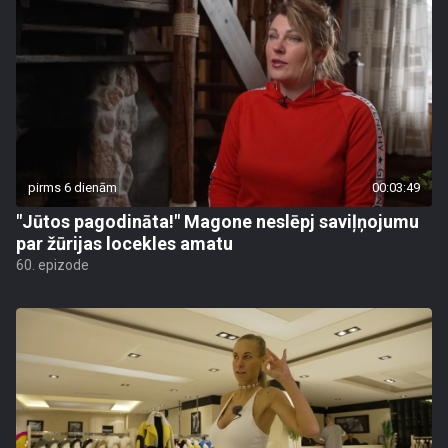
pirms 6 dienām
00:03:49
"Jūtos pagodināta!" Magone neslēpj saviļņojumu
par žūrijas locekles amatu
60. epizode