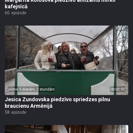
kafejnīcā
60. epizode
pirms 5 dienām, 2 stundām
00:02:53
Jesica Zundovska piedzīvo spriedzes pilnu
braucienu Armēnijā
58. epizode