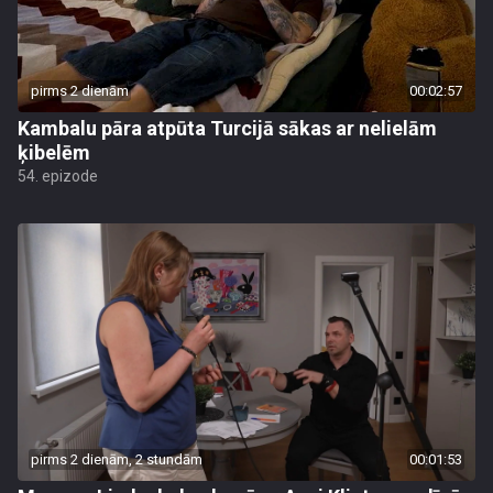
pirms 2 dienām
00:02:57
Kambalu pāra atpūta Turcijā sākas ar nelielām
ķibelēm
54. epizode
pirms 2 dienām, 2 stundām
00:01:53