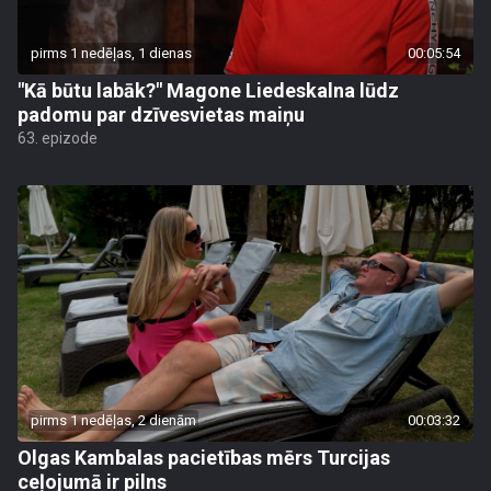
pirms 1 nedēļas, 1 dienas
00:05:54
"Kā būtu labāk?" Magone Liedeskalna lūdz
padomu par dzīvesvietas maiņu
63. epizode
pirms 1 nedēļas, 2 dienām
00:03:32
Olgas Kambalas pacietības mērs Turcijas
ceļojumā ir pilns