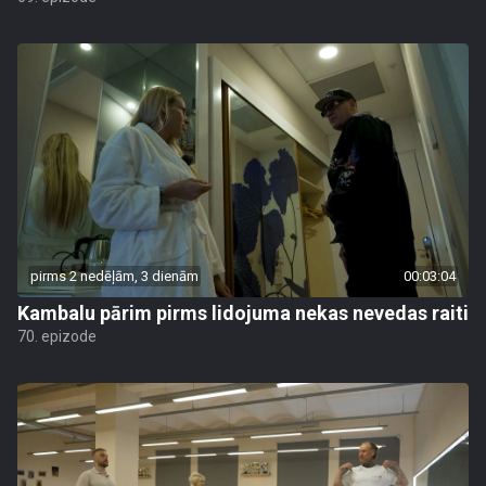
pirms 2 nedēļām, 3 dienām
00:03:04
Kambalu pārim pirms lidojuma nekas nevedas raiti
70. epizode