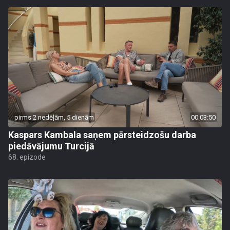
pirms 2 nedēļām, 5 dienām
00:03:50
Kaspars Kambala saņem pārsteidzošu darba
piedāvājumu Turcijā
68. epizode