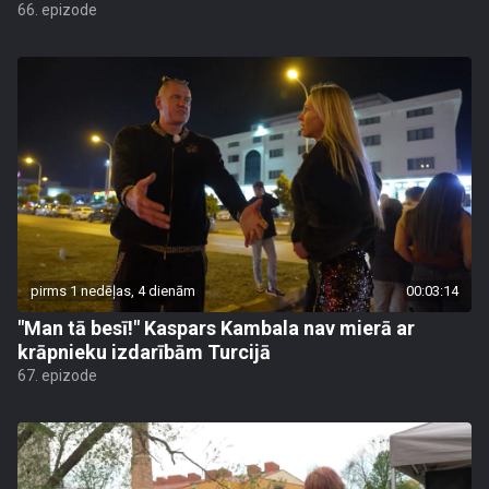
66. epizode
pirms 1 nedēļas, 4 dienām
00:03:14
"Man tā besī!" Kaspars Kambala nav mierā ar
krāpnieku izdarībām Turcijā
67. epizode