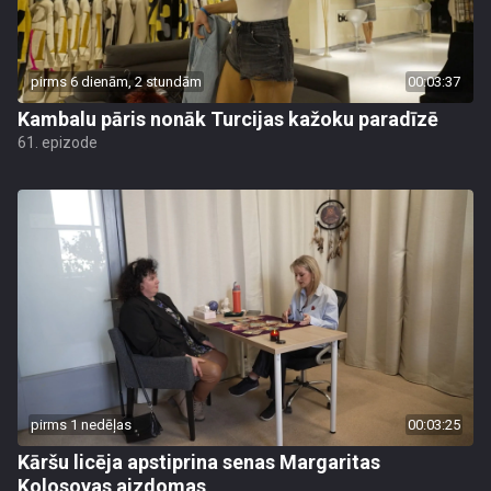
pirms 6 dienām, 2 stundām
00:03:37
Kambalu pāris nonāk Turcijas kažoku paradīzē
61. epizode
pirms 1 nedēļas
00:03:25
Kāršu licēja apstiprina senas Margaritas
Kolosovas aizdomas