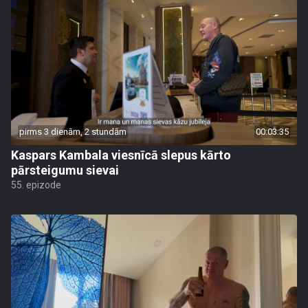
pirms 3 dienām, 2 stundām
00:03:35
Kaspars Kambala viesnīcā slepus kārto
pārsteigumu sievai
55. epizode