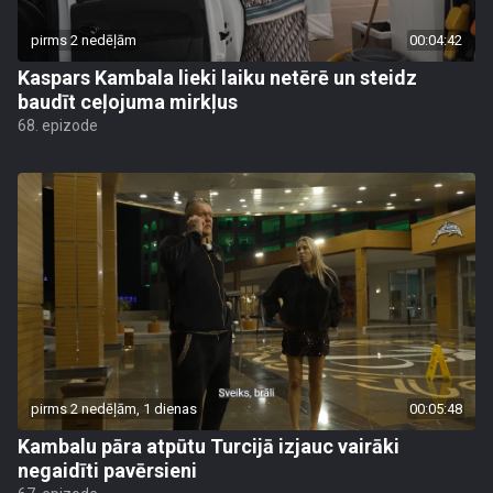
pirms 2 nedēļām
00:04:42
Kaspars Kambala lieki laiku netērē un steidz
baudīt ceļojuma mirkļus
68. epizode
pirms 2 nedēļām, 1 dienas
00:05:48
Kambalu pāra atpūtu Turcijā izjauc vairāki
negaidīti pavērsieni