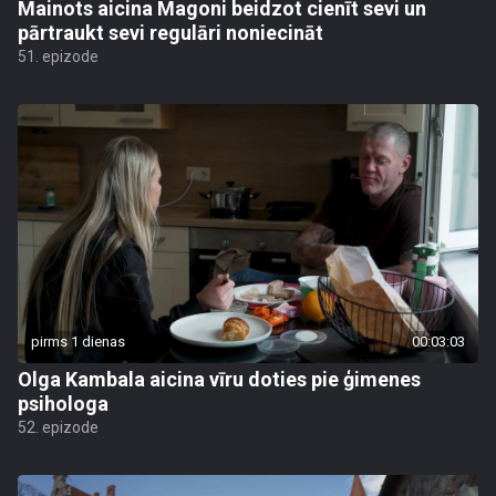
Mainots aicina Magoni beidzot cienīt sevi un
pārtraukt sevi regulāri noniecināt
51. epizode
pirms 1 dienas
00:03:03
Olga Kambala aicina vīru doties pie ģimenes
psihologa
52. epizode