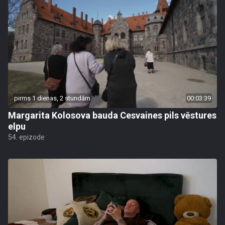
pirms 1 dienas, 2 stundām
00:03:39
Margarita Kolosova bauda Cesvaines pils vēstures
elpu
54. epizode