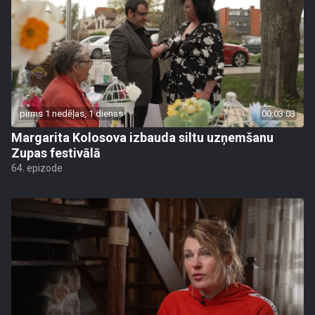
pirms 1 nedēļas, 1 dienas
00:03:03
Margarita Kolosova izbauda siltu uzņemšanu
Zupas festivālā
64. epizode