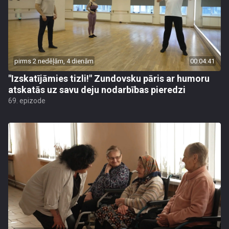
pirms 2 nedēļām, 4 dienām
00:04:41
"Izskatījāmies tizli!" Zundovsku pāris ar humoru
atskatās uz savu deju nodarbības pieredzi
69. epizode