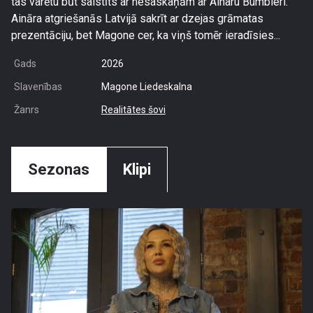
tas varētu būt saistīts ar nesaskaņām ar Ainaru Bumbieri.
Aināra atgriešanās Latvijā sakrīt ar dzejas grāmatas
prezentāciju, bet Magone cer, ka viņš tomēr ieradīsies...
Gads
2026
Slavenības
Magone Liedeskalna
Žanrs
Realitātes šovi
Sezonas
Klipi