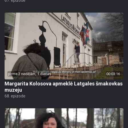
67. epizode
pirms 2 nedēļām, 1 dienas
00:03:16
Margarita Kolosova apmeklē Latgales šmakovkas
muzeju
68. epizode