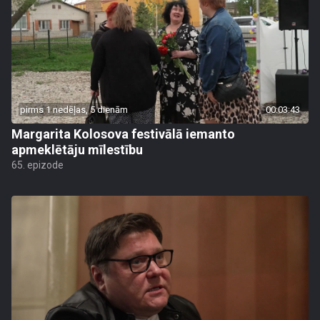
pirms 1 nedēļas, 5 dienām
00:03:43
Margarita Kolosova festivālā iemanto
apmeklētāju mīlestību
65. epizode