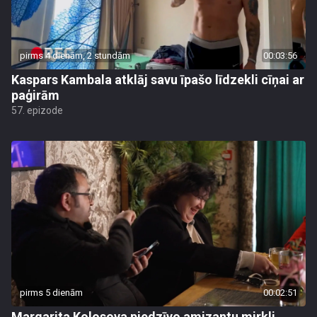
pirms 4 dienām, 2 stundām
00:03:56
Kaspars Kambala atklāj savu īpašo līdzekli cīņai ar
paģirām
57. epizode
pirms 5 dienām
00:02:51
Margarita Kolosova piedzīvo amizantu mirkli