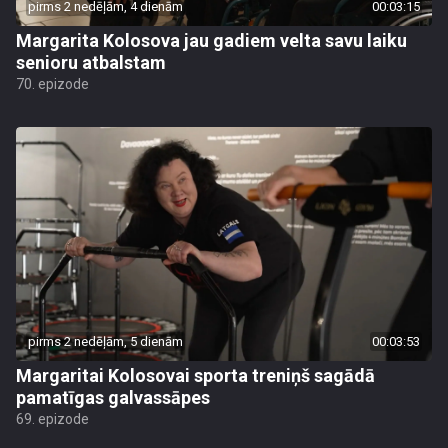
pirms 2 nedēļām, 4 dienām
00:03:15
Margarita Kolosova jau gadiem velta savu laiku
senioru atbalstam
70. epizode
pirms 2 nedēļām, 5 dienām
00:03:53
Margaritai Kolosovai sporta treniņš sagādā
pamatīgas galvassāpes
69. epizode