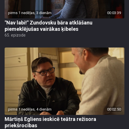
pirms 1 nedēļas, 3 dienām
00:03:39
"Nav labi!" Zundovsku bāra atklāšanu
piemeklējušas vairākas ķibeles
65. epizode
pirms 1 nedēļas, 4 dienām
00:02:50
Mārtiņš Egliens ieskicē teātra režisora
priekšrocības