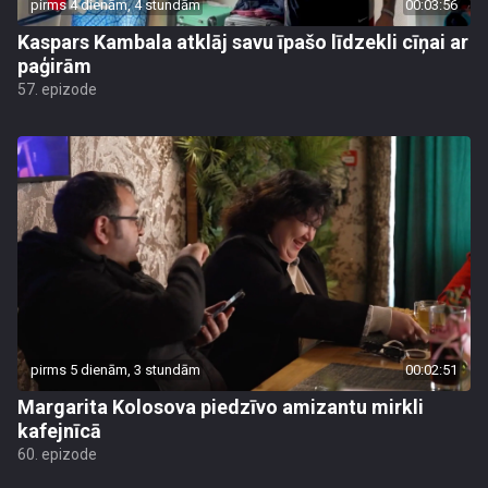
pirms 4 dienām, 4 stundām
00:03:56
Kaspars Kambala atklāj savu īpašo līdzekli cīņai ar
paģirām
57. epizode
pirms 5 dienām, 3 stundām
00:02:51
Margarita Kolosova piedzīvo amizantu mirkli
kafejnīcā
60. epizode