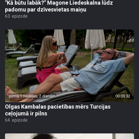
"Kā būtu labāk?" Magone Liedeskalna lūdz
padomu par dzīvesvietas maiņu
63. epizode
pirms 1 nedēļas, 2 dienām
00:03:32
Olgas Kambalas pacietības mērs Turcijas
ceļojumā ir pilns
64. epizode