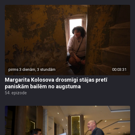
pirms 3 dienām, 3 stundām
00:03:31
Margarita Kolosova drosmīgi stājas pretī
paniskām bailēm no augstuma
54. epizode