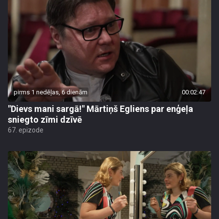
pirms 1 nedēļas, 6 dienām
00:02:47
"Dievs mani sargā!" Mārtiņš Egliens par enģeļa
sniegto zīmi dzīvē
67. epizode