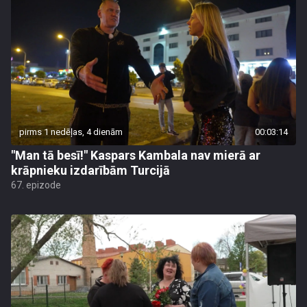
pirms 1 nedēļas, 4 dienām
00:03:14
"Man tā besī!" Kaspars Kambala nav mierā ar
krāpnieku izdarībām Turcijā
67. epizode