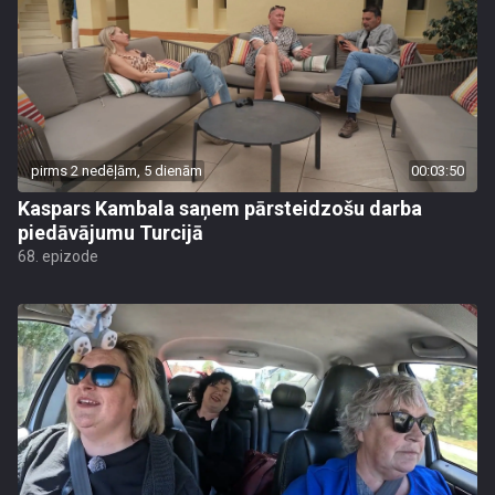
pirms 2 nedēļām, 5 dienām
00:03:50
Kaspars Kambala saņem pārsteidzošu darba
piedāvājumu Turcijā
68. epizode