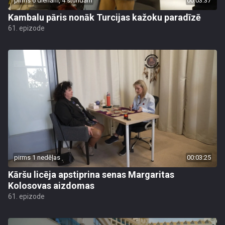
pirms 6 dienām, 4 stundām
00:03:37
Kambalu pāris nonāk Turcijas kažoku paradīzē
61. epizode
pirms 1 nedēļas
00:03:25
Kāršu licēja apstiprina senas Margaritas
Kolosovas aizdomas
61. epizode