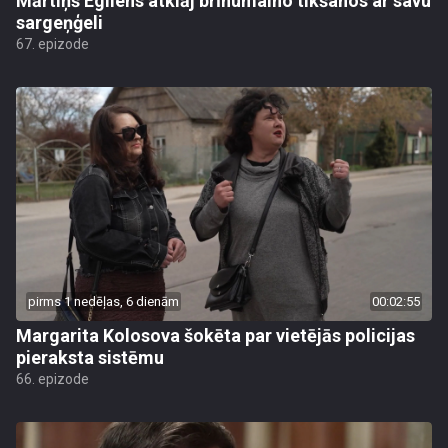
Mārtiņš Egliens atklāj brīnumaino tikšanos ar savu
sargeņģeli
67. epizode
pirms 1 nedēļas, 6 dienām
00:02:55
Margarita Kolosova šokēta par vietējās policijas
pieraksta sistēmu
66. epizode