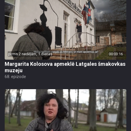
pirms 2 nedēļām, 1 dienas
00:03:16
Margarita Kolosova apmeklē Latgales šmakovkas
muzeju
68. epizode