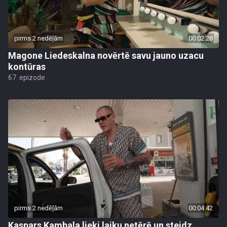
pirms 2 nedēļām
00:02:28
Magone Liedeskalna novērtē savu jauno uzacu
kontūras
67. epizode
pirms 2 nedēļām
00:04:42
Kaspars Kambala lieki laiku netērē un steidz