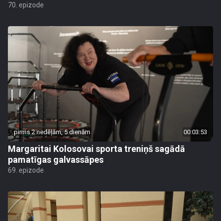
70. epizode
pirms 2 nedēļām, 5 dienām
00:03:53
Margaritai Kolosovai sporta treniņš sagādā
pamatīgas galvassāpes
69. epizode