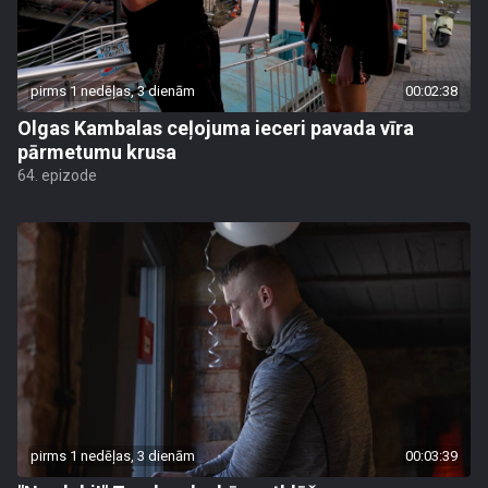
pirms 1 nedēļas, 3 dienām
00:02:38
Olgas Kambalas ceļojuma ieceri pavada vīra
pārmetumu krusa
64. epizode
pirms 1 nedēļas, 3 dienām
00:03:39