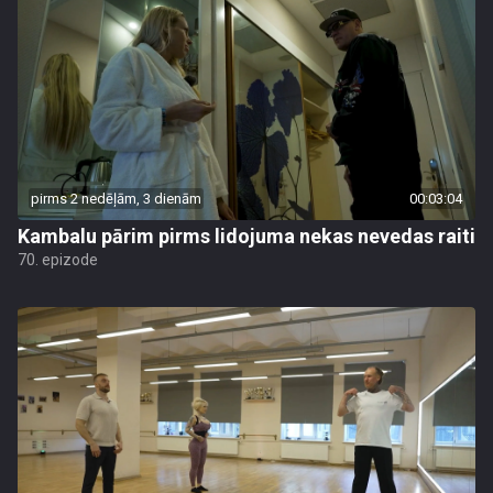
pirms 2 nedēļām, 3 dienām
00:03:04
Kambalu pārim pirms lidojuma nekas nevedas raiti
70. epizode