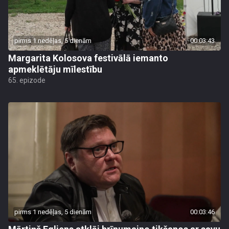
pirms 1 nedēļas, 5 dienām
00:03:43
Margarita Kolosova festivālā iemanto
apmeklētāju mīlestību
65. epizode
pirms 1 nedēļas, 5 dienām
00:03:46