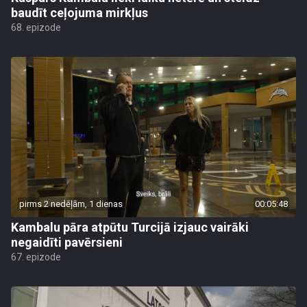
baudīt ceļojuma mirkļus
68. epizode
pirms 2 nedēļām, 1 dienas
00:05:48
Kambalu pāra atpūtu Turcijā izjauc vairāki
negaidīti pavērsieni
67. epizode