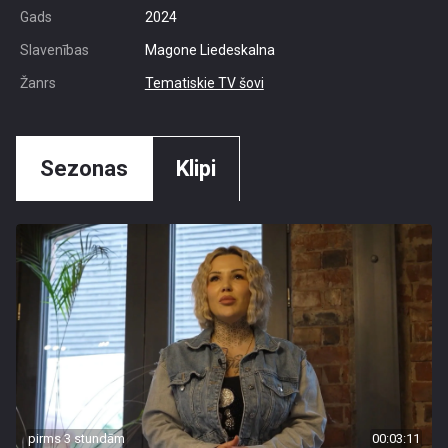
Gads
2024
Slavenības
Magone Liedeskalna
Žanrs
Tematiskie TV šovi
Sezonas
Klipi
pirms 3 stundām
00:03:11