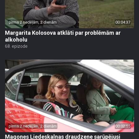
pirms 2 nedēļām, 2 dienām
00:04:37
Margarita Kolosova atklāti par problēmām ar
alkoholu
68. epizode
pirms 2 nedēļām, 2 dienām
00:02:55
Magones Liedeskalnas draudzene sarūpējusi