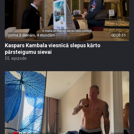
pirms 3 dienām, 4 stundām
00:03:35
Kaspars Kambala viesnīcā slepus kārto
pārsteigumu sievai
55. epizode