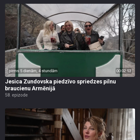
pirms 5 dienām, 4 stundām
00:02:53
Jesica Zundovska piedzīvo spriedzes pilnu
braucienu Armēnijā
58. epizode