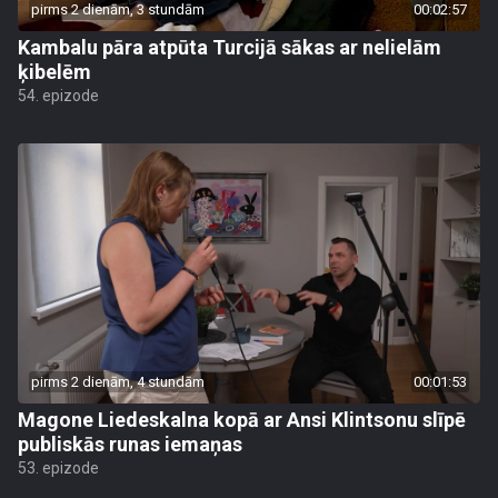
pirms 2 dienām, 3 stundām
00:02:57
Kambalu pāra atpūta Turcijā sākas ar nelielām
ķibelēm
54. epizode
pirms 2 dienām, 4 stundām
00:01:53
Magone Liedeskalna kopā ar Ansi Klintsonu slīpē
publiskās runas iemaņas
53. epizode