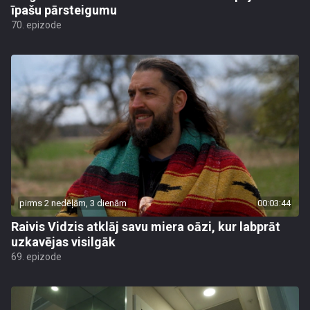
īpašu pārsteigumu
70. epizode
pirms 2 nedēļām, 3 dienām
00:03:44
Raivis Vidzis atklāj savu miera oāzi, kur labprāt
uzkavējas visilgāk
69. epizode