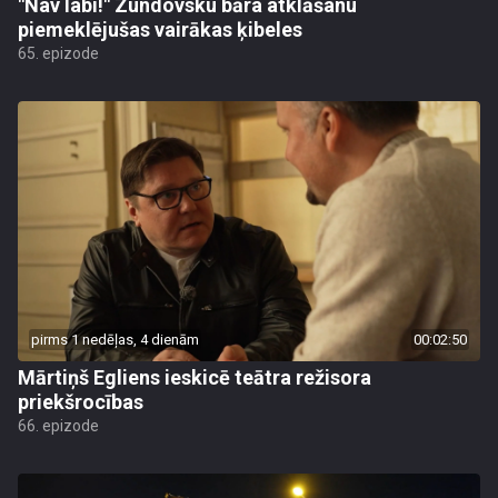
"Nav labi!" Zundovsku bāra atklāšanu
piemeklējušas vairākas ķibeles
65. epizode
pirms 1 nedēļas, 4 dienām
00:02:50
Mārtiņš Egliens ieskicē teātra režisora
priekšrocības
66. epizode