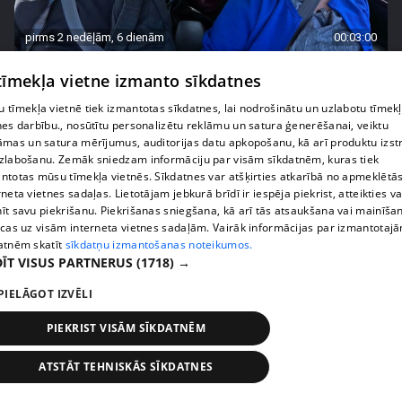
pirms 2 nedēļām, 6 dienām
00:03:00
"Tevi sagaida pārsteigums!" Margarita Kolosova
 tīmekļa vietne izmanto sīkdatnes
satraukta par draudzeņu izdomu
71. epizode
 tīmekļa vietnē tiek izmantotas sīkdatnes, lai nodrošinātu un uzlabotu tīmek
nes darbību., nosūtītu personalizētu reklāmu un satura ģenerēšanai, veiktu
āmas un satura mērījumus, auditorijas datu apkopošanu, kā arī produktu izst
zlabošanu. Zemāk sniedzam informāciju par visām sīkdatnēm, kuras tiek
ntotas mūsu tīmekļa vietnēs. Sīkdatnes var atšķirties atkarībā no apmeklētā
rneta vietnes sadaļas. Lietotājam jebkurā brīdī ir iespēja piekrist, atteikties va
īt savu piekrišanu. Piekrišanas sniegšana, kā arī tās atsaukšana vai mainīša
ecas uz visām interneta vietnes sadaļām. Vairāk informācijas par izmantotaj
atnēm skatīt
sīkdatņu izmantošanas noteikumos.
ĪT VISUS PARTNERUS
(1718) →
PIELĀGOT IZVĒLI
PIEKRIST VISĀM SĪKDATNĒM
pirms 2 nedēļām, 6 dienām
00:02:23
Kaspars Kambala liek atkal un atkal teikt Olgai,
ATSTĀT TEHNISKĀS SĪKDATNES
cik ļoti viņu mīl