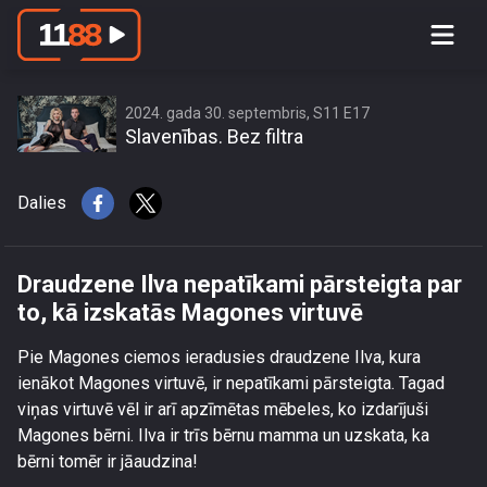
Draudzene Ilva nepatīkami pārsteigta
par to, kā izskatās Magones virtuvē
2024. gada 30. septembris, S11 E17
Slavenības. Bez filtra
Dalies
Draudzene Ilva nepatīkami pārsteigta par
to, kā izskatās Magones virtuvē
Pie Magones ciemos ieradusies draudzene Ilva, kura
ienākot Magones virtuvē, ir nepatīkami pārsteigta. Tagad
viņas virtuvē vēl ir arī apzīmētas mēbeles, ko izdarījuši
Magones bērni. Ilva ir trīs bērnu mamma un uzskata, ka
bērni tomēr ir jāaudzina!