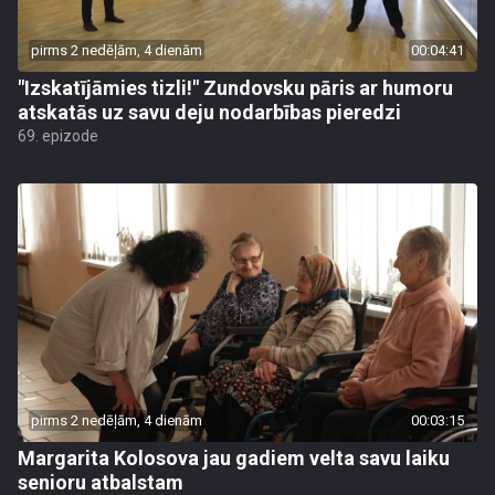
pirms 2 nedēļām, 4 dienām
00:04:41
"Izskatījāmies tizli!" Zundovsku pāris ar humoru
atskatās uz savu deju nodarbības pieredzi
69. epizode
pirms 2 nedēļām, 4 dienām
00:03:15
Margarita Kolosova jau gadiem velta savu laiku
senioru atbalstam