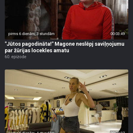
pirms 6 dienām, 3 stundām
00:03:49
"Jūtos pagodināta!" Magone neslēpj saviļņojumu
par žūrijas locekles amatu
60. epizode