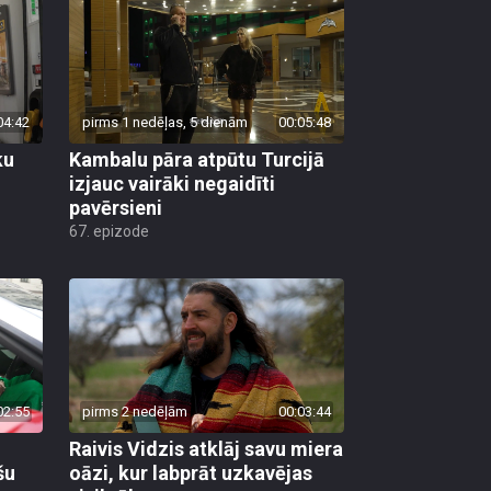
04:42
pirms 1 nedēļas, 5 dienām
00:05:48
ku
Kambalu pāra atpūtu Turcijā
izjauc vairāki negaidīti
pavērsieni
67. epizode
02:55
pirms 2 nedēļām
00:03:44
Raivis Vidzis atklāj savu miera
šu
oāzi, kur labprāt uzkavējas