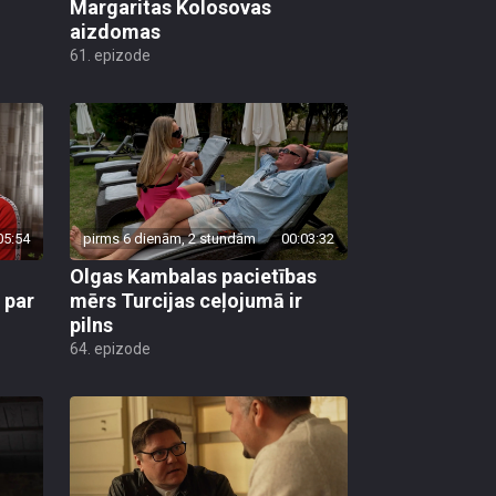
Margaritas Kolosovas
aizdomas
61. epizode
05:54
pirms 6 dienām, 2 stundām
00:03:32
Olgas Kambalas pacietības
 par
mērs Turcijas ceļojumā ir
pilns
64. epizode