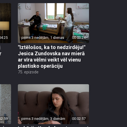
04:25
pirms 3 nedēļām, 1 dienas
00:03:24
j
"Iztēlošos, ka to nedzirdēju!"
r
Jesica Zundovska nav mierā
ar vīra vēlmi veikt vēl vienu
plastisko operāciju
75. epizode
02:59
pirms 3 nedēļām, 3 dienām
00:02:57