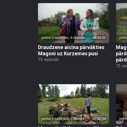
pirms 2 nedēļām, 6 dienām
00:04:02
pirm
Draudzene aicina pārvākties
Mago
Magoni uz Kurzemes pusi
pārd
pār
73. epizode
72. e
pirms 3 nedēļām, 1 dienas
00:02:54
pirm