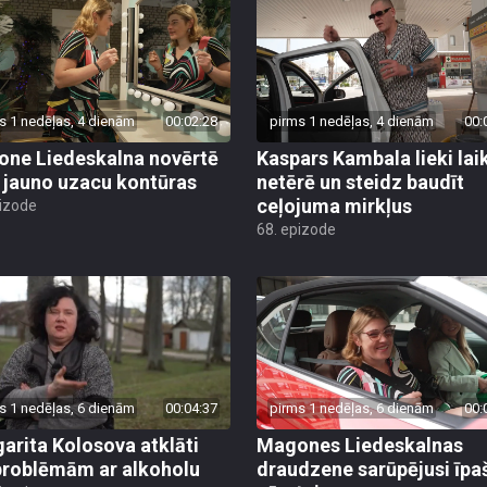
s 1 nedēļas, 4 dienām
00:02:28
pirms 1 nedēļas, 4 dienām
00:
ne Liedeskalna novērtē
Kaspars Kambala lieki lai
 jauno uzacu kontūras
netērē un steidz baudīt
ceļojuma mirkļus
pizode
68. epizode
s 1 nedēļas, 6 dienām
00:04:37
pirms 1 nedēļas, 6 dienām
00:
arita Kolosova atklāti
Magones Liedeskalnas
problēmām ar alkoholu
draudzene sarūpējusi īpa