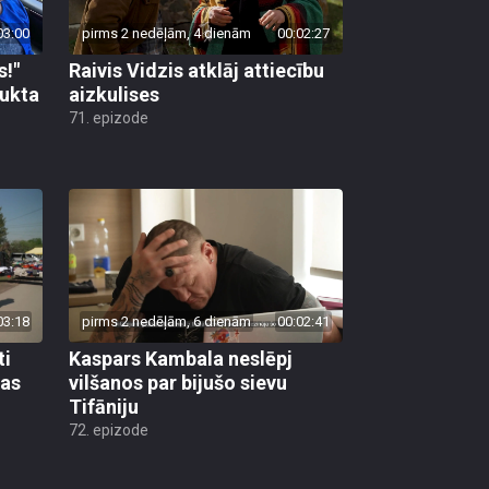
03:00
pirms 2 nedēļām, 4 dienām
00:02:27
s!"
Raivis Vidzis atklāj attiecību
aukta
aizkulises
71. epizode
03:18
pirms 2 nedēļām, 6 dienām
00:02:41
ti
Kaspars Kambala neslēpj
bas
vilšanos par bijušo sievu
Tifāniju
72. epizode