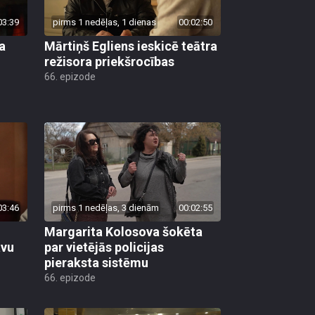
03:39
pirms 1 nedēļas, 1 dienas
00:02:50
a
Mārtiņš Egliens ieskicē teātra
režisora priekšrocības
66. epizode
03:46
pirms 1 nedēļas, 3 dienām
00:02:55
Margarita Kolosova šokēta
avu
par vietējās policijas
pieraksta sistēmu
66. epizode