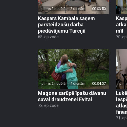
pirms 2 nedēļām, 2 dienām
00:03:50
pirm
Kaspars Kambala saņem
Kasp
pārsteidzošu darba
atkal
piedāvājumu Turcijā
mīl
68. epizode
70. e
pirms 2 nedēļām, 4 dienām
00:04:07
pirm
Magone sarūpē īpašu dāvanu
Lukē
savai draudzenei Evitai
iesp
atla
72. epizode
fina
71. e