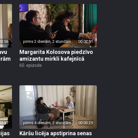
03:56
pirms 2 dienām, 2 stundām
00:02:51
avu
Margarita Kolosova piedzīvo
ģirām
amizantu mirkli kafejnīcā
60. epizode
03:37
pirms 4 dienām, 2 stundām
00:03:25
ijas
Kāršu licēja apstiprina senas