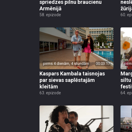
spriedzes pilnu braucienu
nesl
Armēnijā
žūri
58. epizode
60. e
pirms 4 dienām, 4 stundām
00:03:17
pirm
Kaspars Kambala taisnojas
Marg
par sievas saplēstajām
silt
kleitām
fest
63. epizode
64. e