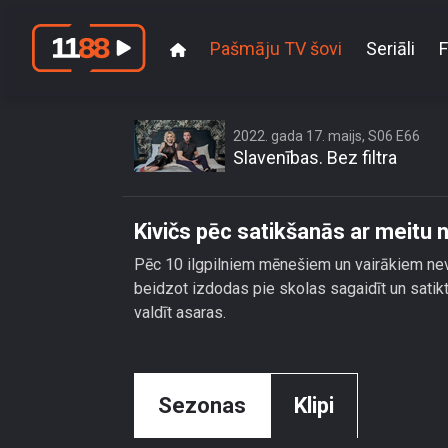
Pašmāju TV šovi
Seriāli
F
Kivičs pē
2022. gada 17. maijs, S06 E66
Slavenības. Bez filtra
Kivičs pēc satikšanās ar meitu 
Pēc 10 ilgpilniem mēnešiem un vairākiem ne
beidzot izdodas pie skolas sagaidīt un satikt
valdīt asaras.
Sezonas
Klipi