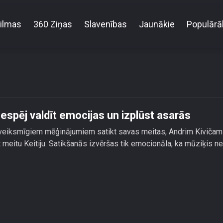
ilmas
360 Ziņas
Slavenības
Jaunākie
Populārā
c satikšanās ar meitu nespēj valdīt emocijas un izpl
nespēj valdīt emocijas un izplūst asarās
veiksmīgiem mēģinājumiem satikt savas meitas, Andrim Kivičam
 meitu Keitiju. Satikšanās izvēršas tik emocionāla, ka mūziķis n