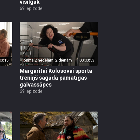
visilgāk
69. epizode
03:15
pirms 2 nedēļām, 2 dienām
00:03:53
Margaritai Kolosovai sporta
treniņš sagādā pamatīgas
galvassāpes
69. epizode