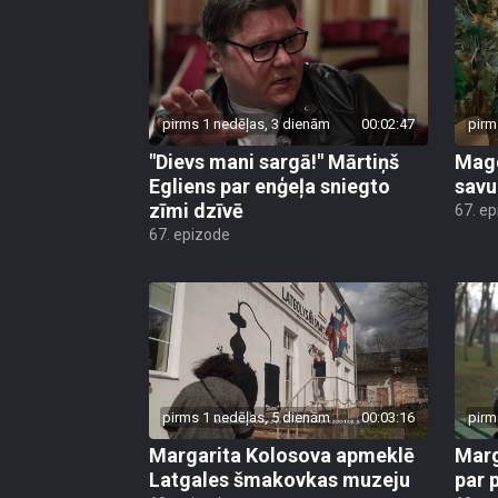
pirms 1 nedēļas, 3 dienām
00:02:47
pirm
"Dievs mani sargā!" Mārtiņš
Mago
Egliens par enģeļa sniegto
savu
zīmi dzīvē
67. e
67. epizode
pirms 1 nedēļas, 5 dienām
00:03:16
pirm
Margarita Kolosova apmeklē
Marg
Latgales šmakovkas muzeju
par 