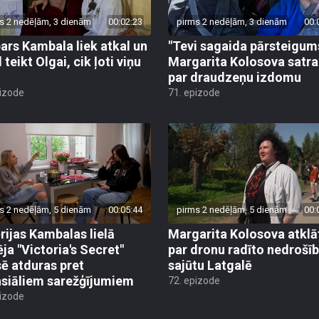
s 2 nedēļām, 3 dienām
00:02:23
pirms 2 nedēļām, 3 dienām
00:
ars Kambala liek atkal un
"Tevi sagaida pārsteigum
 teikt Olgai, cik ļoti viņu
Margarita Kolosova satr
par draudzeņu izdomu
pizode
71. epizode
s 2 nedēļām, 5 dienām
00:05:44
pirms 2 nedēļām, 5 dienām
00:
rijas Kambalas lielā
Margarita Kolosova atklā
ēja "Victoria's Secret"
par dronu radīto nedrošī
sē atduras pret
sajūtu Latgalē
nsiāliem sarežģījumiem
72. epizode
pizode