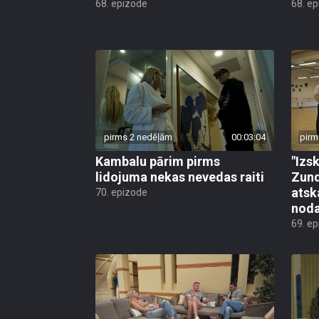
68. epizode
68. e
pirms 2 nedēļām
00:03:04
pirm
Kambalu pārim pirms
"Izsk
lidojuma nekas nevedas raiti
Zund
atsk
70. epizode
noda
69. e