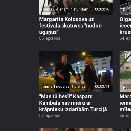
pirms 6 dienām, 4 stundām
00:03:16
pirm
Margarita Kolosova uz
Olga
festivāla skatuves "nodod
iece
uguņus"
krus
65. epizode
64. e
pirms 1 nedēļas, 1 dienas
00:03:14
pirm
"Man tā besī!" Kaspars
Marg
Kambala nav mierā ar
iema
krāpnieku izdarībām Turcijā
mīle
67. epizode
65. e