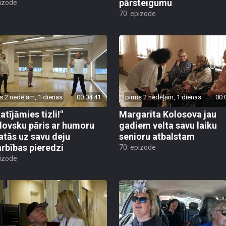
pārsteigumu
pizode
70. epizode
s 2 nedēļām, 1 dienas
00:04:41
pirms 2 nedēļām, 1 dienas
00:
atījāmies tizli!"
Margarita Kolosova jau
ovsku pāris ar humoru
gadiem velta savu laiku
atās uz savu deju
senioru atbalstam
rbības pieredzi
70. epizode
pizode