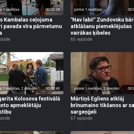
s 1 nedēļas
00:02:38
pirms 1 nedēļas
00:
s Kambalas ceļojuma
"Nav labi!" Zundovsku bār
ri pavada vīra pārmetumu
atklāšanu piemeklējušas
a
vairākas ķibeles
pizode
65. epizode
s 1 nedēļas, 2 dienām
00:03:43
pirms 1 nedēļas, 2 dienām
00:
arita Kolosova festivālā
Mārtiņš Egliens atklāj
nto apmeklētāju
brīnumaino tikšanos ar s
stību
sargeņģeli
pizode
67. epizode