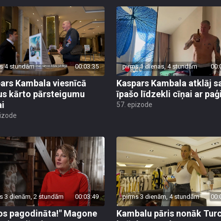
s 4 stundām
00:03:35
pirms 1 dienas, 4 stundām
00:
ars Kambala viesnīcā
Kaspars Kambala atklāj s
us kārto pārsteigumu
īpašo līdzekli cīņai ar pa
ai
57. epizode
pizode
s 3 dienām, 2 stundām
00:03:49
pirms 3 dienām, 4 stundām
00:
os pagodināta!" Magone
Kambalu pāris nonāk Turc