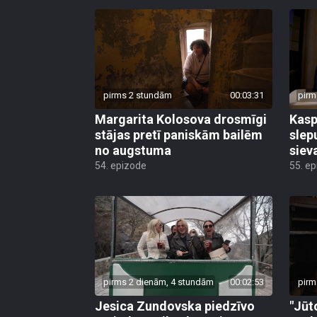
pirms 2 stundām
00:03:31
pirm
Margarita Kolosova drosmīgi
Kasp
stājas pretī paniskām bailēm
slep
no augstuma
siev
54. epizode
55. e
pirms 2 dienām, 4 stundām
00:02:53
pirm
Jesica Zundovska piedzīvo
"Jūt