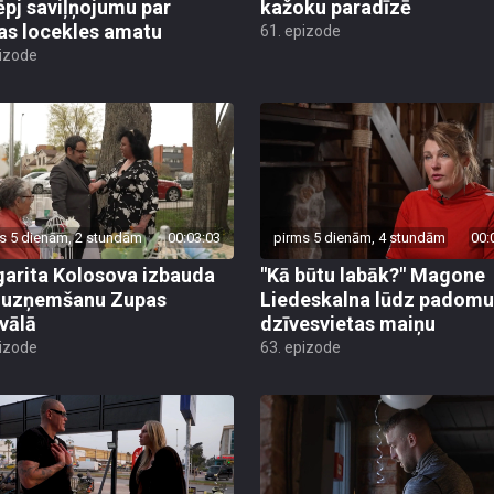
ēpj saviļņojumu par
kažoku paradīzē
jas locekles amatu
61. epizode
pizode
s 5 dienām, 2 stundām
00:03:03
pirms 5 dienām, 4 stundām
00:
arita Kolosova izbauda
"Kā būtu labāk?" Magone
u uzņemšanu Zupas
Liedeskalna lūdz padomu
ivālā
dzīvesvietas maiņu
pizode
63. epizode