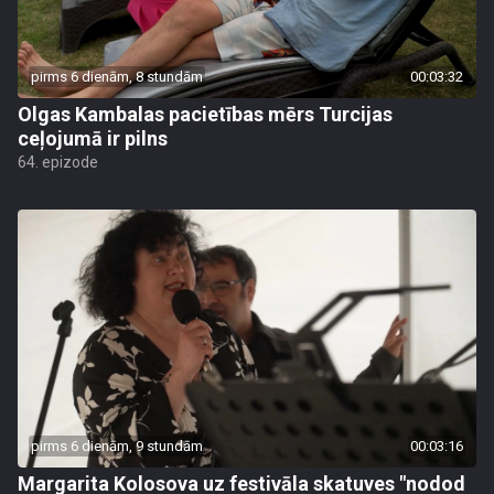
pirms 6 dienām, 8 stundām
00:03:32
Olgas Kambalas pacietības mērs Turcijas
ceļojumā ir pilns
64. epizode
pirms 6 dienām, 9 stundām
00:03:16
Margarita Kolosova uz festivāla skatuves "nodod