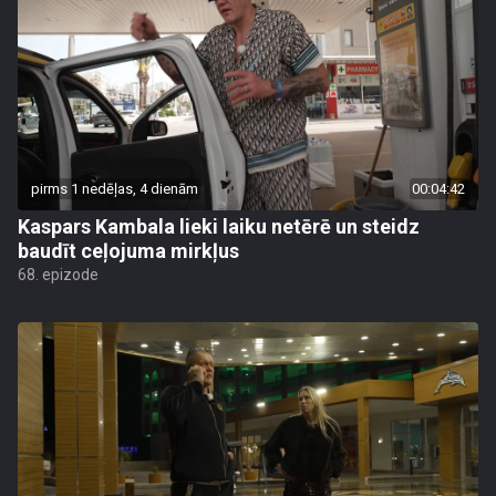
pirms 1 nedēļas, 4 dienām
00:04:42
Kaspars Kambala lieki laiku netērē un steidz
baudīt ceļojuma mirkļus
68. epizode