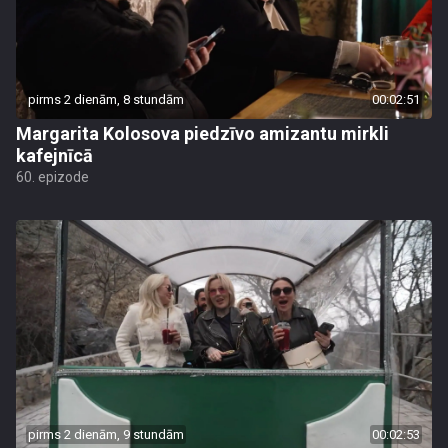
pirms 2 dienām, 8 stundām
00:02:51
Margarita Kolosova piedzīvo amizantu mirkli
kafejnīcā
60. epizode
pirms 2 dienām, 9 stundām
00:02:53