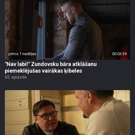
pirms 1 nedēļas
00:03:39
"Nav labi!" Zundovsku bāra atklāšanu
piemeklējušas vairākas ķibeles
65. epizode