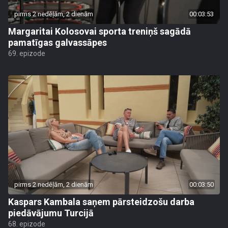
pirms 2 nedēļām, 2 dienām
00:03:53
Margaritai Kolosovai sporta treniņš sagādā
pamatīgas galvassāpes
69. epizode
pirms 2 nedēļām, 2 dienām
00:03:50
Kaspars Kambala saņem pārsteidzošu darba
piedāvājumu Turcijā
68. epizode