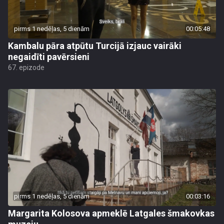
pirms 1 nedēļas, 5 dienām
00:05:48
Kambalu pāra atpūtu Turcijā izjauc vairāki
negaidīti pavērsieni
67. epizode
pirms 1 nedēļas, 5 dienām
00:03:16
Margarita Kolosova apmeklē Latgales šmakovkas