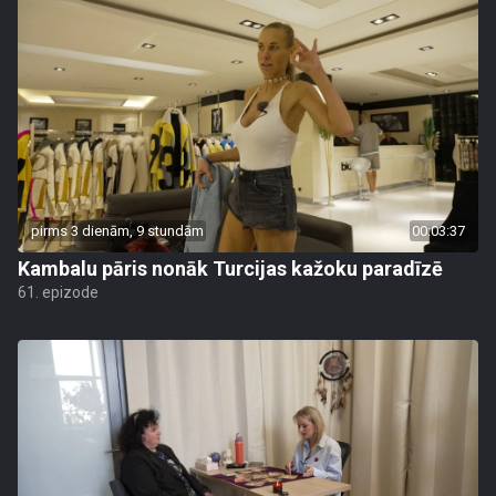
pirms 3 dienām, 9 stundām
00:03:37
Kambalu pāris nonāk Turcijas kažoku paradīzē
61. epizode