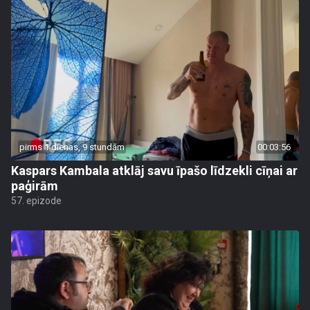
pirms 1 dienas, 9 stundām
00:03:56
Kaspars Kambala atklāj savu īpašo līdzekli cīņai ar
paģirām
57. epizode