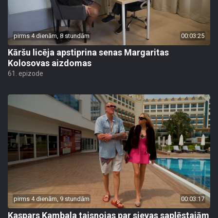
pirms 4 dienām, 8 stundām
00:03:25
Kāršu licēja apstiprina senas Margaritas
Kolosovas aizdomas
61. epizode
pirms 4 dienām, 9 stundām
00:03:17
Kaspars Kambala taisnojas par sievas saplēstajām