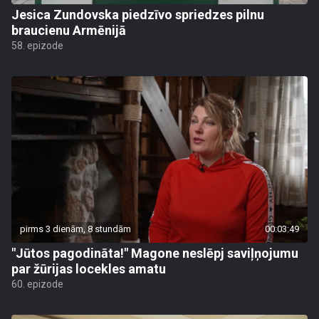
Jesica Zundovska piedzīvo spriedzes pilnu
braucienu Armēnijā
58. epizode
pirms 3 dienām, 8 stundām
00:03:49
"Jūtos pagodināta!" Magone neslēpj saviļņojumu
par žūrijas locekles amatu
60. epizode