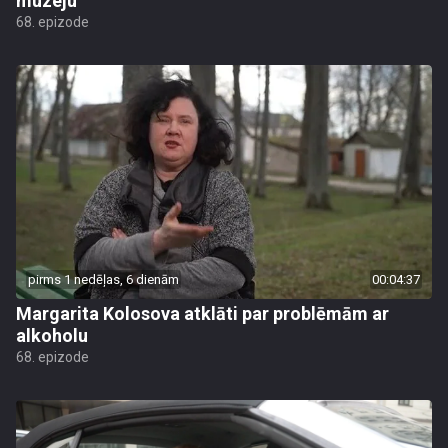
muzeju
68. epizode
pirms 1 nedēļas, 6 dienām
00:04:37
Margarita Kolosova atklāti par problēmām ar
alkoholu
68. epizode