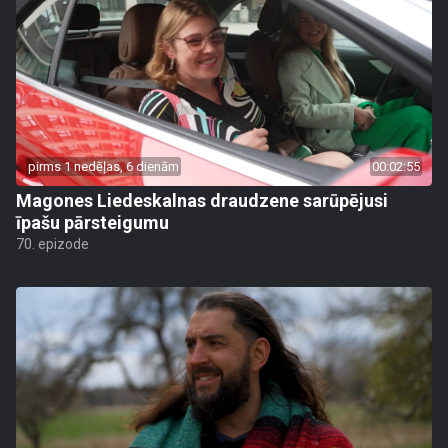
pirms 1 nedēļas, 6 dienām
00:02:55
Magones Liedeskalnas draudzene sarūpējusi
īpašu pārsteigumu
70. epizode