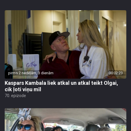
pirms 2 nedēļām, 3 dienām
00:02:23
Kaspars Kambala liek atkal un atkal teikt Olgai,
cik ļoti viņu mīl
70. epizode