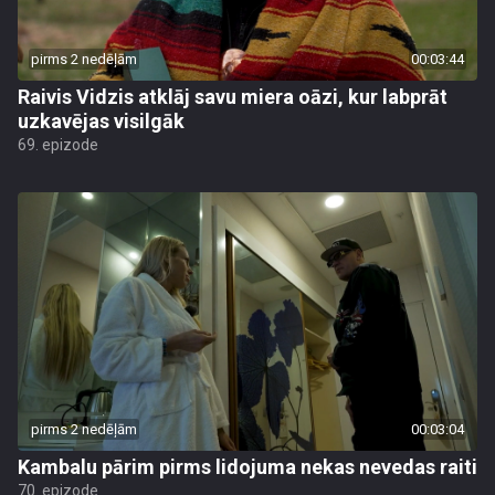
pirms 2 nedēļām
00:03:44
Raivis Vidzis atklāj savu miera oāzi, kur labprāt
uzkavējas visilgāk
69. epizode
pirms 2 nedēļām
00:03:04
Kambalu pārim pirms lidojuma nekas nevedas raiti
70. epizode