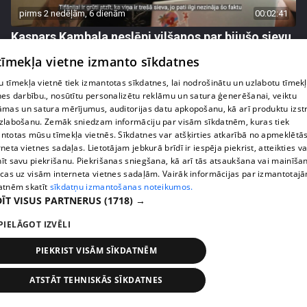
pirms 2 nedēļām, 6 dienām
00:02:41
Kaspars Kambala neslēpj vilšanos par bijušo sievu
Tifāniju
 tīmekļa vietne izmanto sīkdatnes
72. epizode
 tīmekļa vietnē tiek izmantotas sīkdatnes, lai nodrošinātu un uzlabotu tīmek
nes darbību., nosūtītu personalizētu reklāmu un satura ģenerēšanai, veiktu
āmas un satura mērījumus, auditorijas datu apkopošanu, kā arī produktu izst
zlabošanu. Zemāk sniedzam informāciju par visām sīkdatnēm, kuras tiek
ntotas mūsu tīmekļa vietnēs. Sīkdatnes var atšķirties atkarībā no apmeklētā
rneta vietnes sadaļas. Lietotājam jebkurā brīdī ir iespēja piekrist, atteikties va
īt savu piekrišanu. Piekrišanas sniegšana, kā arī tās atsaukšana vai mainīša
ecas uz visām interneta vietnes sadaļām. Vairāk informācijas par izmantotaj
atnēm skatīt
sīkdatņu izmantošanas noteikumos.
ĪT VISUS PARTNERUS
(1718) →
PIELĀGOT IZVĒLI
pirms 2 nedēļām, 6 dienām
00:04:02
PIEKRIST VISĀM SĪKDATNĒM
Draudzene aicina pārvākties Magoni uz Kurzemes
pusi
ATSTĀT TEHNISKĀS SĪKDATNES
73. epizode