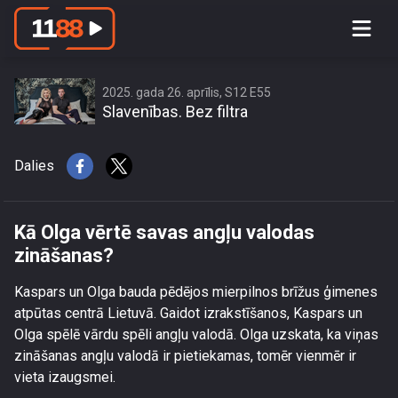
Kā Olga vērtē savas angļu valodas
zināšanas?
2025. gada 26. aprīlis, S12 E55
Slavenības. Bez filtra
Dalies
Kā Olga vērtē savas angļu valodas
zināšanas?
Kaspars un Olga bauda pēdējos mierpilnos brīžus ģimenes
atpūtas centrā Lietuvā. Gaidot izrakstīšanos, Kaspars un
Olga spēlē vārdu spēli angļu valodā. Olga uzskata, ka viņas
zināšanas angļu valodā ir pietiekamas, tomēr vienmēr ir
vieta izaugsmei.