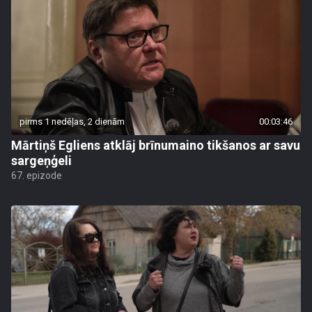
pirms 1 nedēļas, 2 dienām
00:03:46
Mārtiņš Egliens atklāj brīnumaino tikšanos ar savu
sargeņģeli
67. epizode