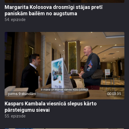
Margarita Kolosova drosmīgi stājas pretī
paniskām bailēm no augstuma
54. epizode
pirms 9 stundām
00:03:35
Kaspars Kambala viesnīcā slepus kārto
pārsteigumu sievai
55. epizode