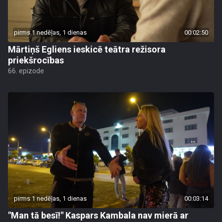
pirms 1 nedēļas, 1 dienas
00:02:50
Mārtiņš Egliens ieskicē teātra režisora
priekšrocības
66. epizode
pirms 1 nedēļas, 1 dienas
00:03:14
"Man tā besī!" Kaspars Kambala nav mierā ar