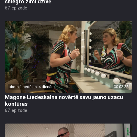
sniegto zīmi dzīvē
67. epizode
pirms 1 nedēļas, 4 dienām
00:02:28
Magone Liedeskalna novērtē savu jauno uzacu
kontūras
67. epizode