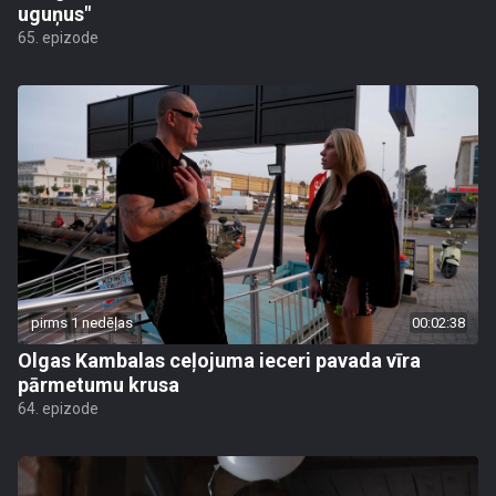
uguņus"
65. epizode
pirms 1 nedēļas
00:02:38
Olgas Kambalas ceļojuma ieceri pavada vīra
pārmetumu krusa
64. epizode