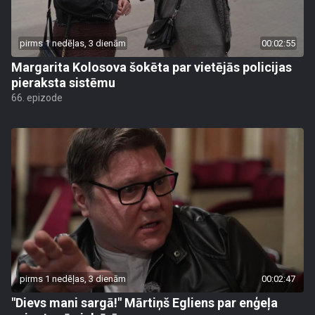
pirms 1 nedēļas, 3 dienām
00:02:55
Margarita Kolosova šokēta par vietējās policijas
pieraksta sistēmu
66. epizode
pirms 1 nedēļas, 3 dienām
00:02:47
"Dievs mani sargā!" Mārtiņš Egliens par enģeļa