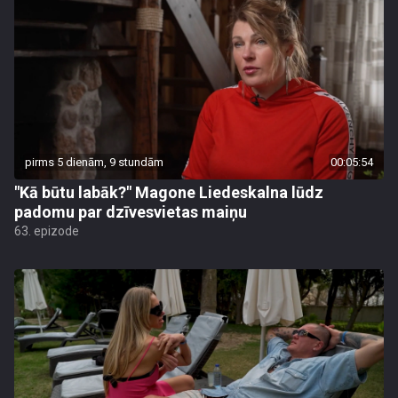
pirms 5 dienām, 9 stundām
00:05:54
"Kā būtu labāk?" Magone Liedeskalna lūdz
padomu par dzīvesvietas maiņu
63. epizode