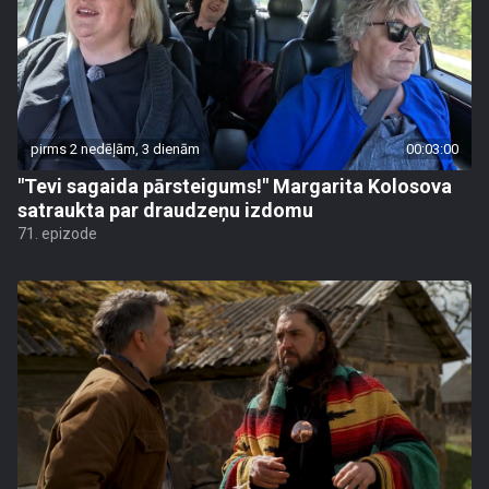
pirms 2 nedēļām, 3 dienām
00:03:00
"Tevi sagaida pārsteigums!" Margarita Kolosova
satraukta par draudzeņu izdomu
71. epizode