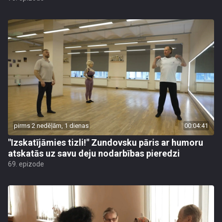
pirms 2 nedēļām, 1 dienas
00:04:41
"Izskatījāmies tizli!" Zundovsku pāris ar humoru
atskatās uz savu deju nodarbības pieredzi
69. epizode