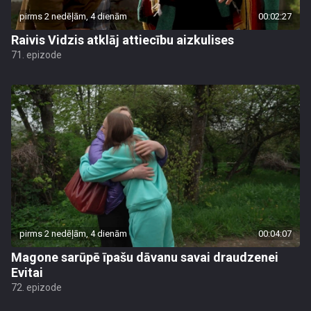
pirms 2 nedēļām, 4 dienām
00:02:27
Raivis Vidzis atklāj attiecību aizkulises
71. epizode
pirms 2 nedēļām, 4 dienām
00:04:07
Magone sarūpē īpašu dāvanu savai draudzenei
Evitai
72. epizode