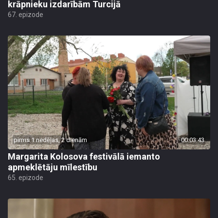
krāpnieku izdarībām Turcijā
67. epizode
pirms 1 nedēļas, 2 dienām
00:03:43
Margarita Kolosova festivālā iemanto
apmeklētāju mīlestību
65. epizode