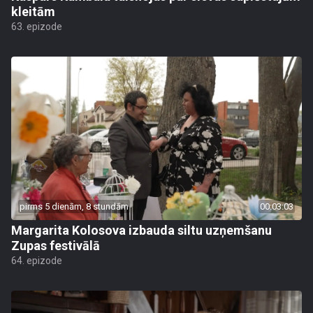
kleitām
63. epizode
pirms 5 dienām, 8 stundām
00:03:03
Margarita Kolosova izbauda siltu uzņemšanu
Zupas festivālā
64. epizode