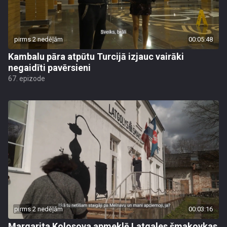
pirms 2 nedēļām
00:05:48
Kambalu pāra atpūtu Turcijā izjauc vairāki
negaidīti pavērsieni
67. epizode
pirms 2 nedēļām
00:03:16
Margarita Kolosova apmeklē Latgales šmakovkas