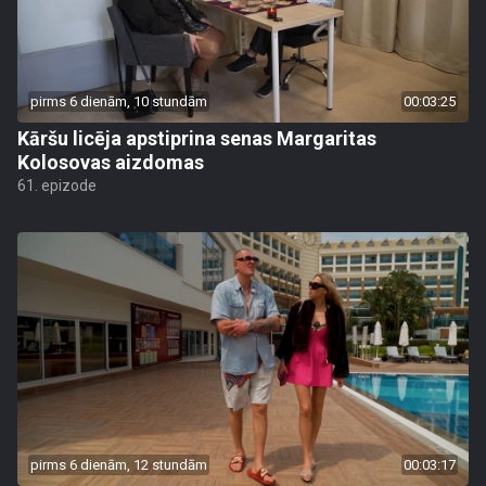
pirms 6 dienām, 10 stundām
00:03:25
Kāršu licēja apstiprina senas Margaritas
Kolosovas aizdomas
61. epizode
pirms 6 dienām, 12 stundām
00:03:17