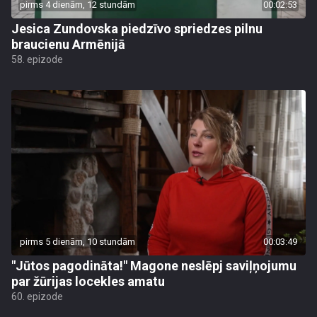
pirms 4 dienām, 12 stundām
00:02:53
Jesica Zundovska piedzīvo spriedzes pilnu
braucienu Armēnijā
58. epizode
pirms 5 dienām, 10 stundām
00:03:49
"Jūtos pagodināta!" Magone neslēpj saviļņojumu
par žūrijas locekles amatu
60. epizode