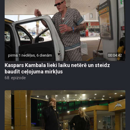
pirms 1 nedēļas, 6 dienām
00:04:42
Kaspars Kambala lieki laiku netērē un steidz
baudīt ceļojuma mirkļus
68. epizode