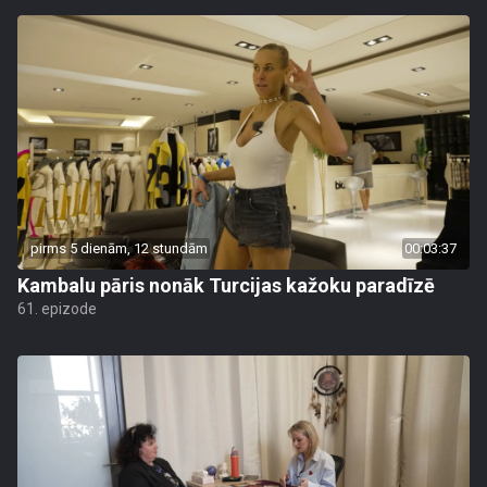
pirms 5 dienām, 12 stundām
00:03:37
Kambalu pāris nonāk Turcijas kažoku paradīzē
61. epizode