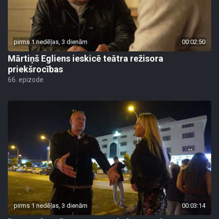
pirms 1 nedēļas, 3 dienām
00:02:50
Mārtiņš Egliens ieskicē teātra režisora
priekšrocības
66. epizode
pirms 1 nedēļas, 3 dienām
00:03:14