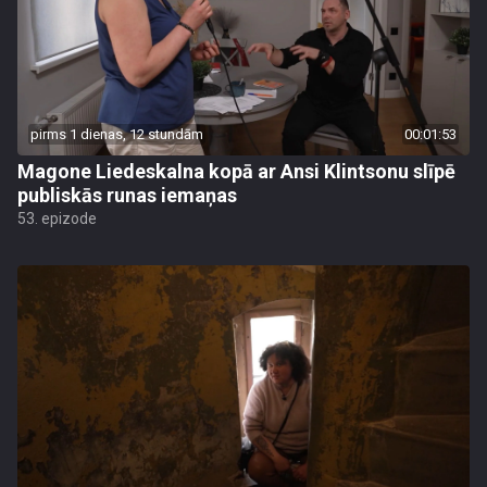
pirms 1 dienas, 12 stundām
00:01:53
Magone Liedeskalna kopā ar Ansi Klintsonu slīpē
publiskās runas iemaņas
53. epizode