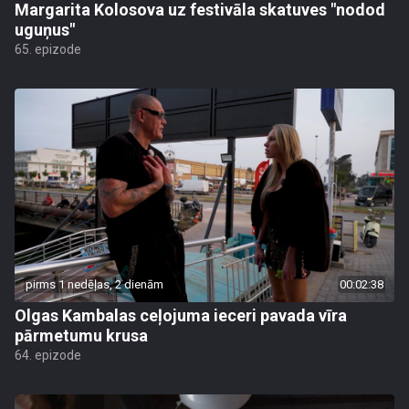
Margarita Kolosova uz festivāla skatuves "nodod
uguņus"
65. epizode
pirms 1 nedēļas, 2 dienām
00:02:38
Olgas Kambalas ceļojuma ieceri pavada vīra
pārmetumu krusa
64. epizode