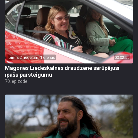
pirms 2 nedēļām, 1 dienas
00:02:55
Magones Liedeskalnas draudzene sarūpējusi
īpašu pārsteigumu
70. epizode