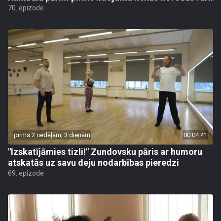
70. epizode
pirms 2 nedēļām, 3 dienām
00:04:41
"Izskatījāmies tizli!" Zundovsku pāris ar humoru
atskatās uz savu deju nodarbības pieredzi
69. epizode