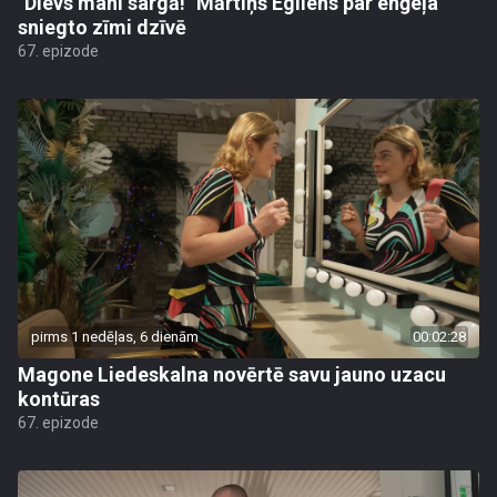
"Dievs mani sargā!" Mārtiņš Egliens par enģeļa
sniegto zīmi dzīvē
67. epizode
pirms 1 nedēļas, 6 dienām
00:02:28
Magone Liedeskalna novērtē savu jauno uzacu
kontūras
67. epizode