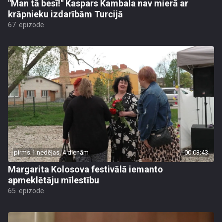
"Man tā besī!" Kaspars Kambala nav mierā ar
krāpnieku izdarībām Turcijā
67. epizode
pirms 1 nedēļas, 4 dienām
00:03:43
Margarita Kolosova festivālā iemanto
apmeklētāju mīlestību
65. epizode