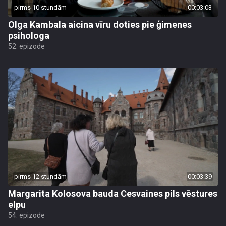
pirms 10 stundām
00:03:03
Olga Kambala aicina vīru doties pie ģimenes
psihologa
52. epizode
pirms 12 stundām
00:03:39
Margarita Kolosova bauda Cesvaines pils vēstures
elpu
54. epizode