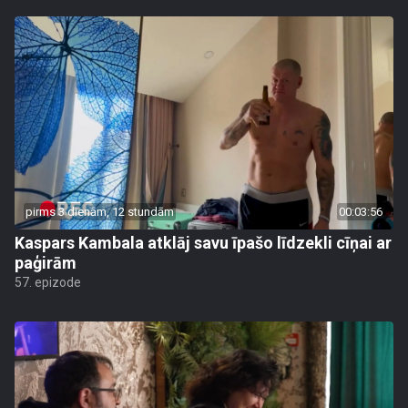
pirms 3 dienām, 12 stundām
00:03:56
Kaspars Kambala atklāj savu īpašo līdzekli cīņai ar
paģirām
57. epizode