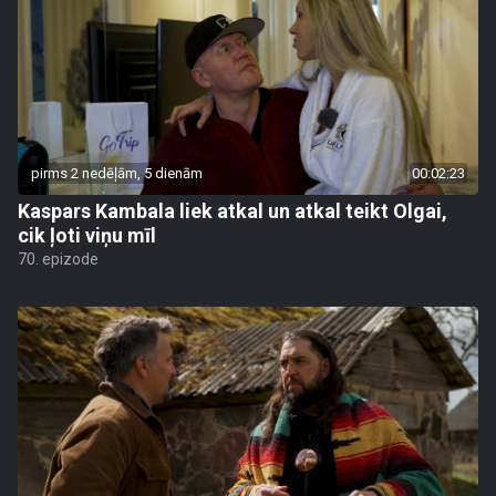
pirms 2 nedēļām, 5 dienām
00:02:23
Kaspars Kambala liek atkal un atkal teikt Olgai,
cik ļoti viņu mīl
70. epizode