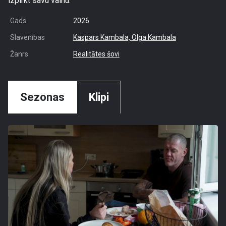
izpirkt savu vainu.
Gads
2026
Slavenības
Kaspars Kambala,
Olga Kambala
Žanrs
Realitātes šovi
Sezonas
Klipi