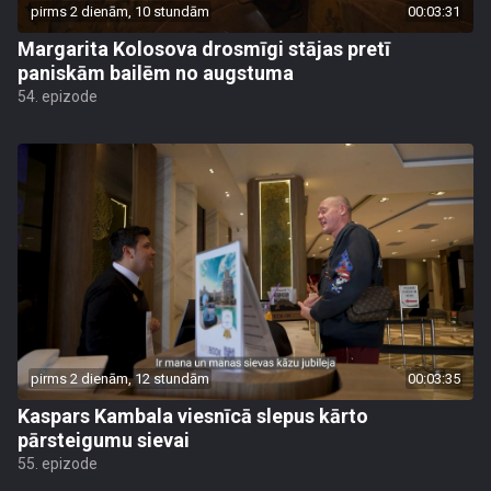
pirms 2 dienām, 10 stundām
00:03:31
Margarita Kolosova drosmīgi stājas pretī
paniskām bailēm no augstuma
54. epizode
pirms 2 dienām, 12 stundām
00:03:35
Kaspars Kambala viesnīcā slepus kārto
pārsteigumu sievai
55. epizode