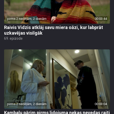
pirms 2 nedēļām, 2 dienām
00:03:44
Raivis Vidzis atklāj savu miera oāzi, kur labprāt
uzkavējas visilgāk
69. epizode
pirms 2 nedēļām, 2 dienām
00:03:04
Kambalu pārim pirms lidojuma nekas nevedas raiti