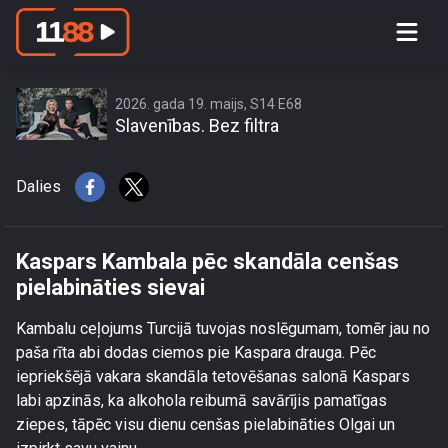
Kaspars Kambala pēc skandāla
cenšas pielabināties sievai
2026. gada 19. maijs, S14 E68
Slavenības. Bez filtra
Dalies
Kaspars Kambala pēc skandāla cenšas
pielabināties sievai
Kambalu ceļojums Turcijā tuvojas noslēgumam, tomēr jau no
paša rīta abi dodas ciemos pie Kaspara drauga. Pēc
iepriekšējā vakara skandāla tetovēšanas salonā Kaspars
labi apzinās, ka alkohola reibumā savārījis pamatīgas
ziepes, tāpēc visu dienu cenšas pielabināties Olgai un