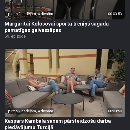
pirms 2 nedēļām, 4 dienām
00:03:53
Margaritai Kolosovai sporta treniņš sagādā
pamatīgas galvassāpes
69. epizode
pirms 2 nedēļām, 4 dienām
00:03:50
Kaspars Kambala saņem pārsteidzošu darba
piedāvājumu Turcijā