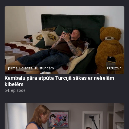
pirms 1 dienas, 10 stundām
00:02:57
Kambalu pāra atpūta Turcijā sākas ar nelielām
ķibelēm
54. epizode