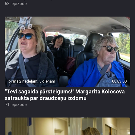
68. epizode
pirms 2 nedēļām, 5 dienām
00:03:00
"Tevi sagaida pārsteigums!" Margarita Kolosova
satraukta par draudzeņu izdomu
71. epizode