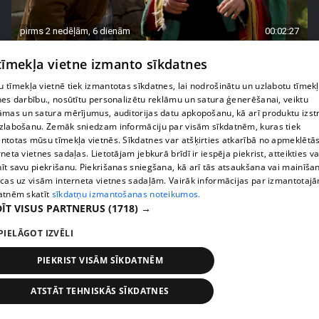
pirms 2 nedēļām, 6 dienām
00:02:27
Raivis Vidzis atklāj attiecību aizkulises
 tīmekļa vietne izmanto sīkdatnes
71. epizode
 tīmekļa vietnē tiek izmantotas sīkdatnes, lai nodrošinātu un uzlabotu tīmek
nes darbību., nosūtītu personalizētu reklāmu un satura ģenerēšanai, veiktu
āmas un satura mērījumus, auditorijas datu apkopošanu, kā arī produktu izst
zlabošanu. Zemāk sniedzam informāciju par visām sīkdatnēm, kuras tiek
ntotas mūsu tīmekļa vietnēs. Sīkdatnes var atšķirties atkarībā no apmeklētā
rneta vietnes sadaļas. Lietotājam jebkurā brīdī ir iespēja piekrist, atteikties va
īt savu piekrišanu. Piekrišanas sniegšana, kā arī tās atsaukšana vai mainīša
ecas uz visām interneta vietnes sadaļām. Vairāk informācijas par izmantotaj
atnēm skatīt
sīkdatņu izmantošanas noteikumos.
ĪT VISUS PARTNERUS
(1718) →
PIELĀGOT IZVĒLI
pirms 2 nedēļām, 6 dienām
00:04:07
PIEKRIST VISĀM SĪKDATNĒM
Magone sarūpē īpašu dāvanu savai draudzenei
ATSTĀT TEHNISKĀS SĪKDATNES
Evitai
72. epizode