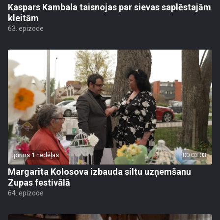
Kaspars Kambala taisnojas par sievas saplēstajām
kleitām
63. epizode
pirms 1 nedēļas
00:03:03
Margarita Kolosova izbauda siltu uzņemšanu
Zupas festivālā
64. epizode