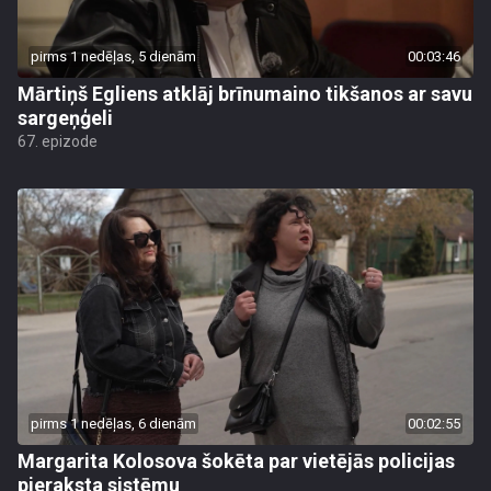
pirms 1 nedēļas, 5 dienām
00:03:46
Mārtiņš Egliens atklāj brīnumaino tikšanos ar savu
sargeņģeli
67. epizode
pirms 1 nedēļas, 6 dienām
00:02:55
Margarita Kolosova šokēta par vietējās policijas
pieraksta sistēmu