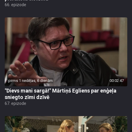
66. epizode
pirms 1 nedēļas, 6 dienām
00:02:47
"Dievs mani sargā!" Mārtiņš Egliens par enģeļa
sniegto zīmi dzīvē
67. epizode