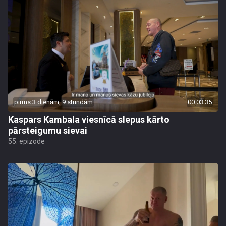
pirms 3 dienām, 9 stundām
00:03:35
Kaspars Kambala viesnīcā slepus kārto
pārsteigumu sievai
55. epizode