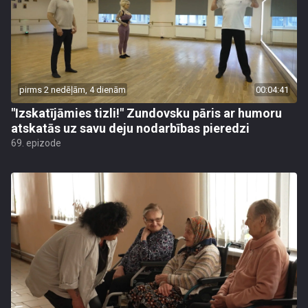
pirms 2 nedēļām, 4 dienām
00:04:41
"Izskatījāmies tizli!" Zundovsku pāris ar humoru
atskatās uz savu deju nodarbības pieredzi
69. epizode