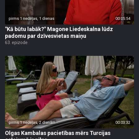
pirms 1 nedēļas, 1 dienas
00:05:54
"Kā būtu labāk?" Magone Liedeskalna lūdz
padomu par dzīvesvietas maiņu
63. epizode
pirms 1 nedēļas, 2 dienām
00:03:32
Olgas Kambalas pacietības mērs Turcijas