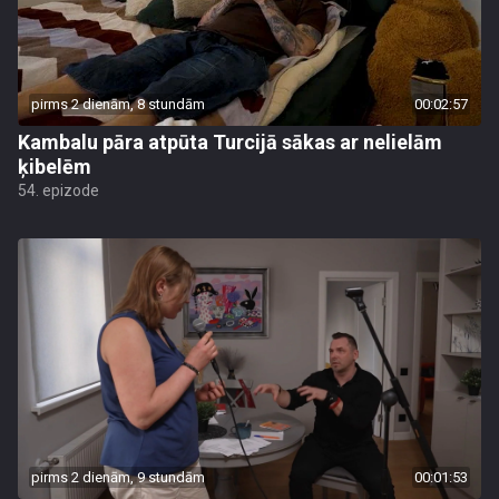
pirms 2 dienām, 8 stundām
00:02:57
Kambalu pāra atpūta Turcijā sākas ar nelielām
ķibelēm
54. epizode
pirms 2 dienām, 9 stundām
00:01:53