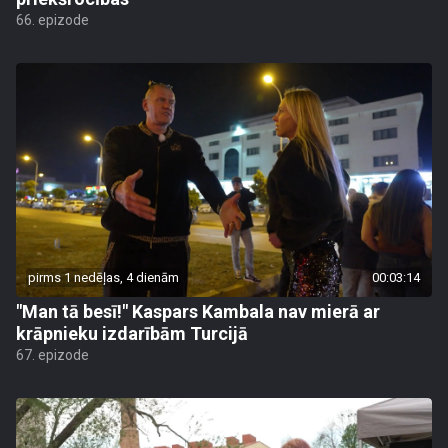
66. epizode
pirms 1 nedēļas, 4 dienām
00:03:14
"Man tā besī!" Kaspars Kambala nav mierā ar
krāpnieku izdarībām Turcijā
67. epizode