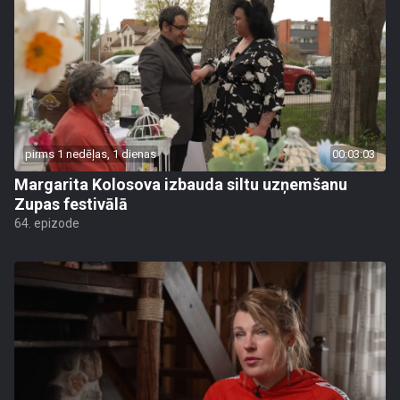
pirms 1 nedēļas, 1 dienas
00:03:03
Margarita Kolosova izbauda siltu uzņemšanu
Zupas festivālā
64. epizode