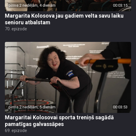
pirms 2 nedēļām, 4 dienām
00:03:15
Margarita Kolosova jau gadiem velta savu laiku
senioru atbalstam
70. epizode
pirms 2 nedēļām, 5 dienām
00:03:53
Margaritai Kolosovai sporta treniņš sagādā
pamatīgas galvassāpes
69. epizode