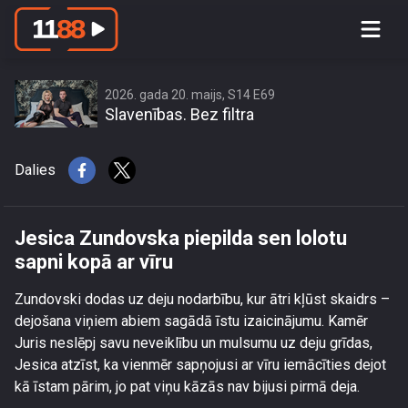
Jesica Zundovska piepilda sen lolotu
sapni kopā ar vīru
2026. gada 20. maijs, S14 E69
Slavenības. Bez filtra
Dalies
Jesica Zundovska piepilda sen lolotu
sapni kopā ar vīru
Zundovski dodas uz deju nodarbību, kur ātri kļūst skaidrs –
dejošana viņiem abiem sagādā īstu izaicinājumu. Kamēr
Juris neslēpj savu neveiklību un mulsumu uz deju grīdas,
Jesica atzīst, ka vienmēr sapņojusi ar vīru iemācīties dejot
kā īstam pārim, jo pat viņu kāzās nav bijusi pirmā deja.