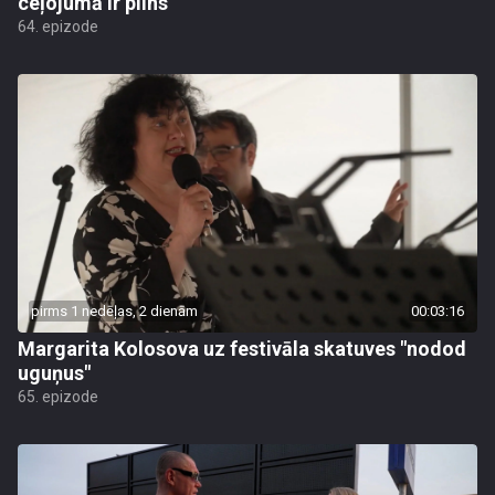
ceļojumā ir pilns
64. epizode
pirms 1 nedēļas, 2 dienām
00:03:16
Margarita Kolosova uz festivāla skatuves "nodod
uguņus"
65. epizode