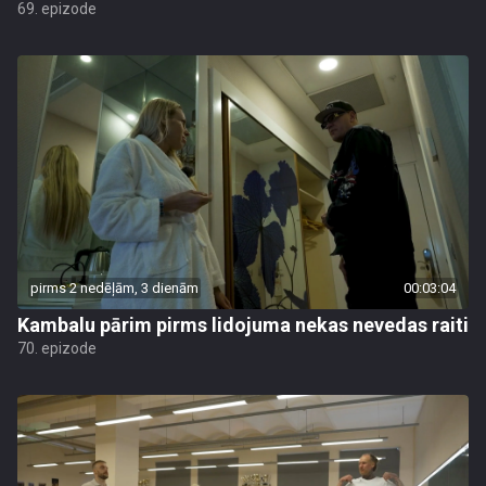
69. epizode
pirms 2 nedēļām, 3 dienām
00:03:04
Kambalu pārim pirms lidojuma nekas nevedas raiti
70. epizode