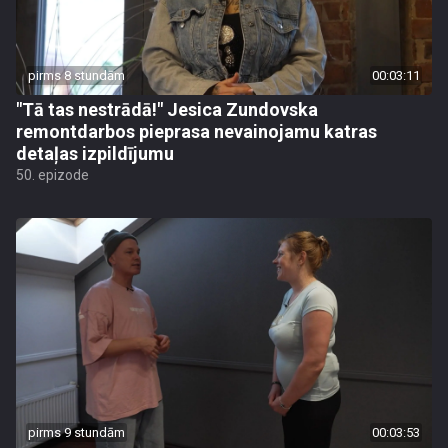
pirms 8 stundām
00:03:11
"Tā tas nestrādā!" Jesica Zundovska
remontdarbos pieprasa nevainojamu katras
detaļas izpildījumu
50. epizode
pirms 9 stundām
00:03:53