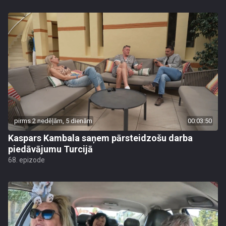
pirms 2 nedēļām, 5 dienām
00:03:50
Kaspars Kambala saņem pārsteidzošu darba
piedāvājumu Turcijā
68. epizode