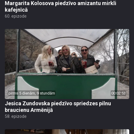
Margarita Kolosova piedzīvo amizantu mirkli
kafejnīcā
60. epizode
pirms 5 dienām, 9 stundām
00:02:53
Jesica Zundovska piedzīvo spriedzes pilnu
braucienu Armēnijā
58. epizode