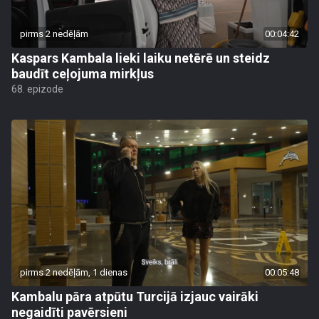
pirms 2 nedēļām
00:04:42
Kaspars Kambala lieki laiku netērē un steidz
baudīt ceļojuma mirkļus
68. epizode
pirms 2 nedēļām, 1 dienas
00:05:48
Kambalu pāra atpūtu Turcijā izjauc vairāki
negaidīti pavērsieni