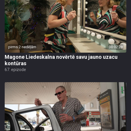
pirms 2 nedēļām
00:02:28
Magone Liedeskalna novērtē savu jauno uzacu
kontūras
67. epizode