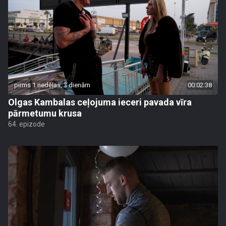
pirms 1 nedēļas, 3 dienām
00:02:38
Olgas Kambalas ceļojuma ieceri pavada vīra
pārmetumu krusa
64. epizode