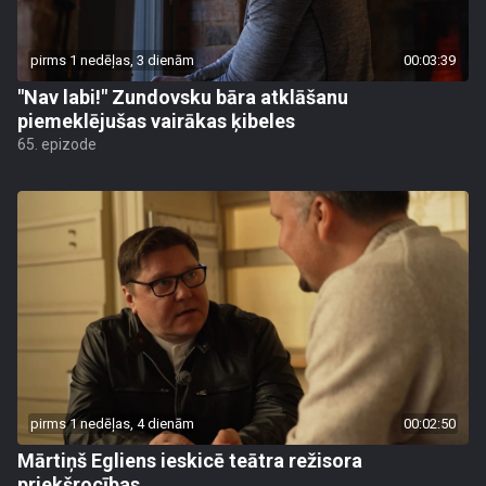
pirms 1 nedēļas, 3 dienām
00:03:39
"Nav labi!" Zundovsku bāra atklāšanu
piemeklējušas vairākas ķibeles
65. epizode
pirms 1 nedēļas, 4 dienām
00:02:50
Mārtiņš Egliens ieskicē teātra režisora
priekšrocības