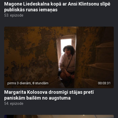
Magone Liedeskalna kopā ar Ansi Klintsonu slīpē
publiskās runas iemaņas
53. epizode
pirms 3 dienām, 8 stundām
00:03:31
Margarita Kolosova drosmīgi stājas pretī
paniskām bailēm no augstuma
54. epizode