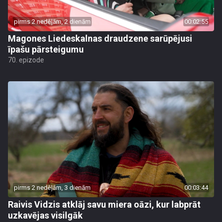
pirms 2 nedēļām, 2 dienām
00:02:55
Magones Liedeskalnas draudzene sarūpējusi
īpašu pārsteigumu
70. epizode
pirms 2 nedēļām, 3 dienām
00:03:44
Raivis Vidzis atklāj savu miera oāzi, kur labprāt
uzkavējas visilgāk