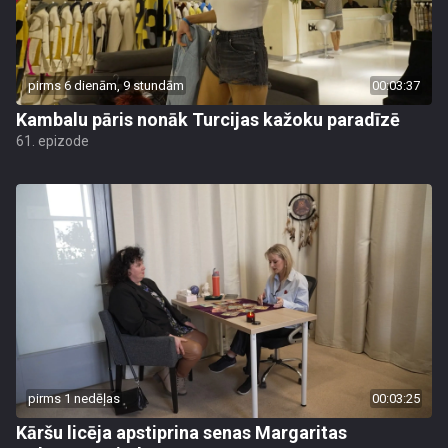
pirms 6 dienām, 9 stundām
00:03:37
Kambalu pāris nonāk Turcijas kažoku paradīzē
61. epizode
pirms 1 nedēļas
00:03:25
Kāršu licēja apstiprina senas Margaritas