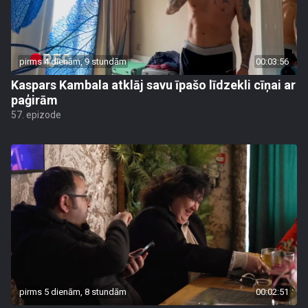
pirms 4 dienām, 9 stundām
00:03:56
Kaspars Kambala atklāj savu īpašo līdzekli cīņai ar
paģirām
57. epizode
pirms 5 dienām, 8 stundām
00:02:51