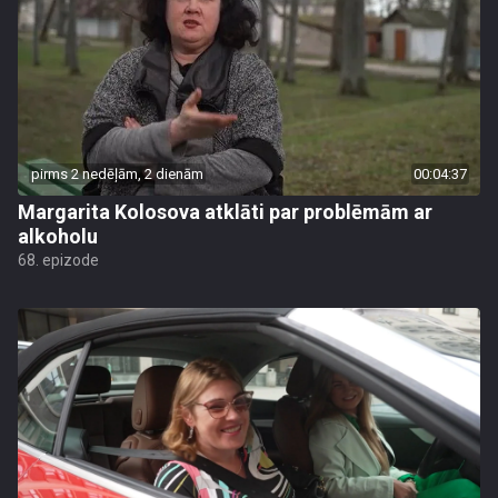
pirms 2 nedēļām, 2 dienām
00:04:37
Margarita Kolosova atklāti par problēmām ar
alkoholu
68. epizode