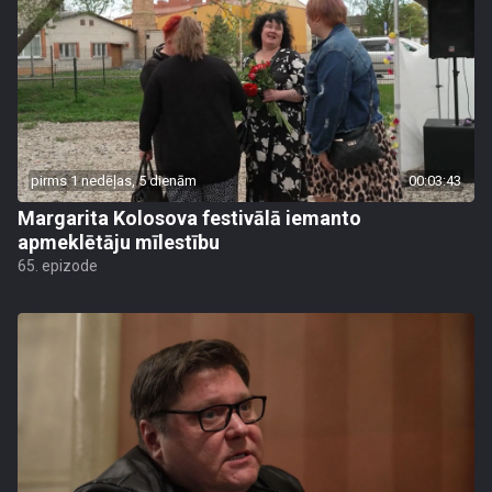
pirms 1 nedēļas, 5 dienām
00:03:43
Margarita Kolosova festivālā iemanto
apmeklētāju mīlestību
65. epizode