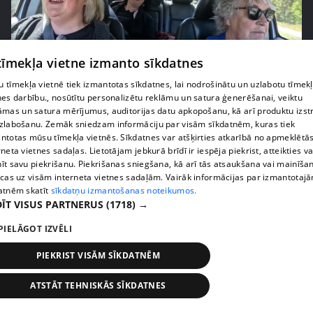
 tīmekļa vietne izmanto sīkdatnes
 tīmekļa vietnē tiek izmantotas sīkdatnes, lai nodrošinātu un uzlabotu tīmek
pirms 2 nedēļām, 6 dienām
00:03:00
nes darbību., nosūtītu personalizētu reklāmu un satura ģenerēšanai, veiktu
āmas un satura mērījumus, auditorijas datu apkopošanu, kā arī produktu izst
"Tevi sagaida pārsteigums!" Margarita Kolosova
zlabošanu. Zemāk sniedzam informāciju par visām sīkdatnēm, kuras tiek
satraukta par draudzeņu izdomu
ntotas mūsu tīmekļa vietnēs. Sīkdatnes var atšķirties atkarībā no apmeklētā
71. epizode
rneta vietnes sadaļas. Lietotājam jebkurā brīdī ir iespēja piekrist, atteikties va
īt savu piekrišanu. Piekrišanas sniegšana, kā arī tās atsaukšana vai mainīša
ecas uz visām interneta vietnes sadaļām. Vairāk informācijas par izmantotaj
atnēm skatīt
sīkdatņu izmantošanas noteikumos.
ĪT VISUS PARTNERUS
(1718) →
PIELĀGOT IZVĒLI
PIEKRIST VISĀM SĪKDATNĒM
ATSTĀT TEHNISKĀS SĪKDATNES