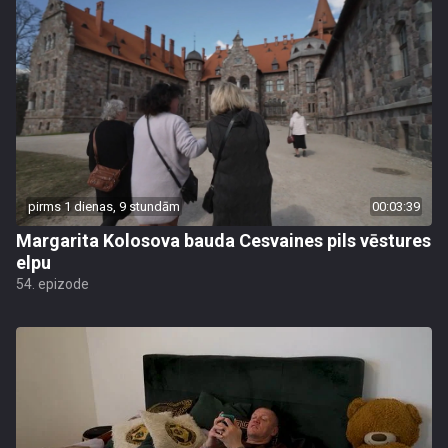
pirms 1 dienas, 9 stundām
00:03:39
Margarita Kolosova bauda Cesvaines pils vēstures
elpu
54. epizode