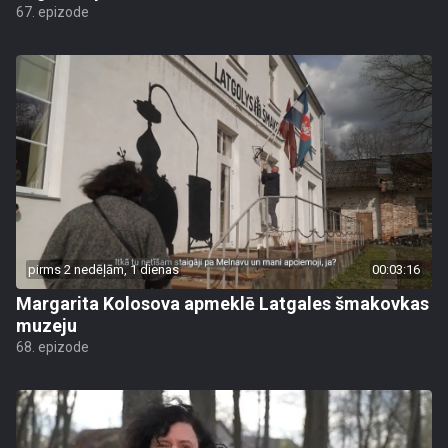
67. epizode
pirms 2 nedēļām, 1 dienas
00:03:16
Margarita Kolosova apmeklē Latgales šmakovkas
muzeju
68. epizode