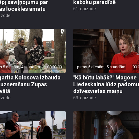
ēpj saviļņojumu par
kažoku paradīzē
jas locekles amatu
61. epizode
pizode
s 5 dienām, 4 stundām
00:03:03
pirms 5 dienām, 5 stundām
00:
arita Kolosova izbauda
"Kā būtu labāk?" Magone
u uzņemšanu Zupas
Liedeskalna lūdz padomu
ivālā
dzīvesvietas maiņu
pizode
63. epizode