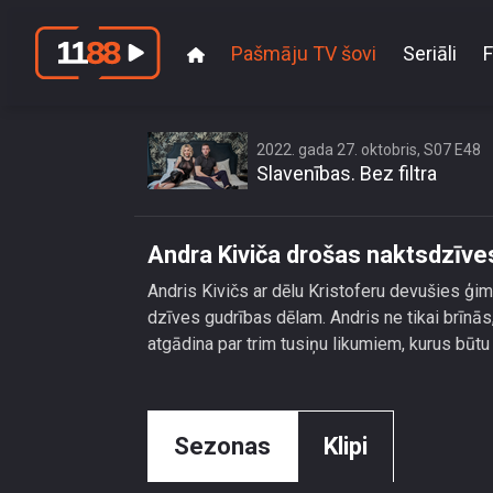
Pašmāju TV šovi
Seriāli
F
An
2022. gada 27. oktobris, S07 E48
Slavenības. Bez filtra
Andra Kiviča drošas naktsdzīves
Andris Kivičs ar dēlu Kristoferu devušies ģi
dzīves gudrības dēlam. Andris ne tikai brīnās,
atgādina par trim tusiņu likumiem, kurus būtu
Sezonas
Klipi