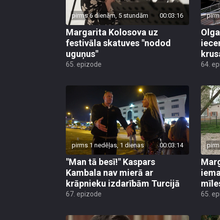
pirms 6 dienām, 5 stundām
00:03:16
pirm
Margarita Kolosova uz
Olga
festivāla skatuves "nodod
iece
uguņus"
krus
65. epizode
64. e
pirms 1 nedēļas, 1 dienas
00:03:14
pirm
"Man tā besī!" Kaspars
Marg
Kambala nav mierā ar
iema
krāpnieku izdarībām Turcijā
mīle
67. epizode
65. e