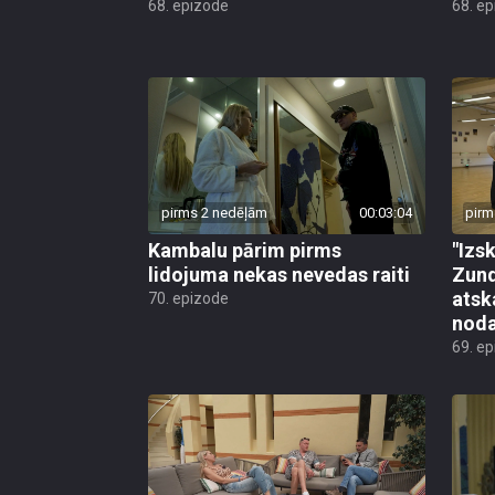
68. epizode
68. e
pirms 2 nedēļām
00:03:04
pirm
Kambalu pārim pirms
"Izsk
lidojuma nekas nevedas raiti
Zund
atsk
70. epizode
noda
69. e