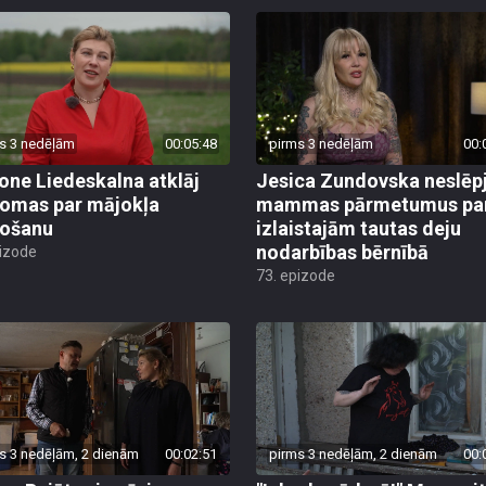
s 3 nedēļām
00:05:48
pirms 3 nedēļām
00:
ne Liedeskalna atklāj
Jesica Zundovska neslēp
omas par mājokļa
mammas pārmetumus pa
došanu
izlaistajām tautas deju
nodarbības bērnībā
pizode
73. epizode
s 3 nedēļām, 2 dienām
00:02:51
pirms 3 nedēļām, 2 dienām
00: