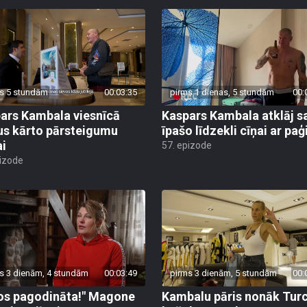
s 5 stundām
00:03:35
pirms 1 dienas, 5 stundām
00:
ars Kambala viesnīcā
Kaspars Kambala atklāj s
us kārto pārsteigumu
īpašo līdzekli cīņai ar pa
ai
57. epizode
pizode
s 3 dienām, 4 stundām
00:03:49
pirms 3 dienām, 5 stundām
00:
os pagodināta!" Magone
Kambalu pāris nonāk Turc