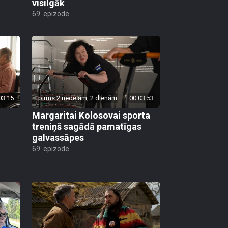
visilgāk
69. epizode
03:15
pirms 2 nedēļām, 2 dienām
00:03:53
Margaritai Kolosovai sporta
treniņš sagādā pamatīgas
galvassāpes
69. epizode