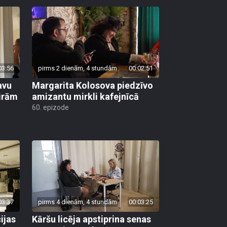
03:56
pirms 2 dienām, 4 stundām
00:02:51
avu
Margarita Kolosova piedzīvo
ģirām
amizantu mirkli kafejnīcā
60. epizode
03:37
pirms 4 dienām, 4 stundām
00:03:25
ijas
Kāršu licēja apstiprina senas