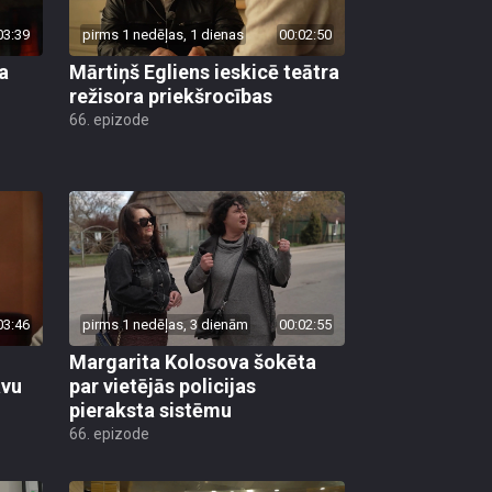
03:39
pirms 1 nedēļas, 1 dienas
00:02:50
a
Mārtiņš Egliens ieskicē teātra
režisora priekšrocības
66. epizode
03:46
pirms 1 nedēļas, 3 dienām
00:02:55
Margarita Kolosova šokēta
avu
par vietējās policijas
pieraksta sistēmu
66. epizode