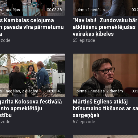
s 1 nedēļas
00:02:38
pirms 1 nedēļas
00:
s Kambalas ceļojuma
"Nav labi!" Zundovsku bār
ri pavada vīra pārmetumu
atklāšanu piemeklējušas
a
vairākas ķibeles
pizode
65. epizode
s 1 nedēļas, 2 dienām
00:03:43
pirms 1 nedēļas, 2 dienām
00:
arita Kolosova festivālā
Mārtiņš Egliens atklāj
nto apmeklētāju
brīnumaino tikšanos ar s
stību
sargeņģeli
pizode
67. epizode