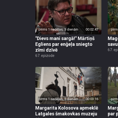
pirms 1 nedēļas, 3 dienām
00:02:47
pirm
"Dievs mani sargā!" Mārtiņš
Mago
Egliens par enģeļa sniegto
savu
zīmi dzīvē
67. e
67. epizode
pirms 1 nedēļas, 5 dienām
00:03:16
pirm
Margarita Kolosova apmeklē
Marg
Latgales šmakovkas muzeju
par 