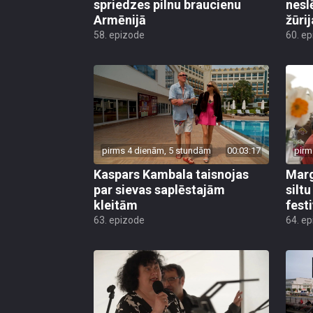
spriedzes pilnu braucienu
nesl
Armēnijā
žūri
58. epizode
60. e
pirms 4 dienām, 5 stundām
00:03:17
pirm
Kaspars Kambala taisnojas
Marg
par sievas saplēstajām
silt
kleitām
fest
63. epizode
64. e