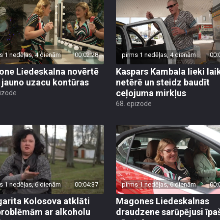
s 1 nedēļas, 4 dienām
00:02:28
pirms 1 nedēļas, 4 dienām
00:
ne Liedeskalna novērtē
Kaspars Kambala lieki lai
 jauno uzacu kontūras
netērē un steidz baudīt
ceļojuma mirkļus
pizode
68. epizode
s 1 nedēļas, 6 dienām
00:04:37
pirms 1 nedēļas, 6 dienām
00:
arita Kolosova atklāti
Magones Liedeskalnas
problēmām ar alkoholu
draudzene sarūpējusi īpa