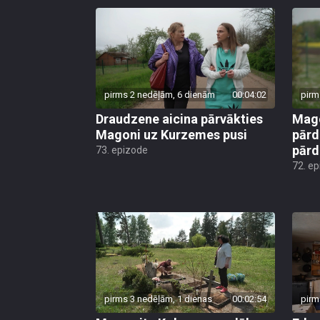
pirms 2 nedēļām, 6 dienām
00:04:02
pirm
Draudzene aicina pārvākties
Mago
Magoni uz Kurzemes pusi
pārd
pār
73. epizode
72. e
pirms 3 nedēļām, 1 dienas
00:02:54
pirm