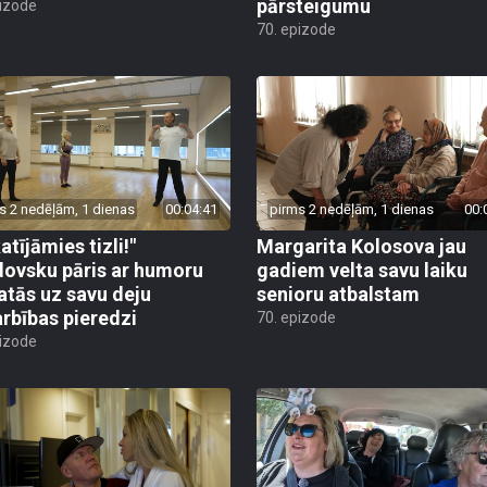
pārsteigumu
pizode
70. epizode
s 2 nedēļām, 1 dienas
00:04:41
pirms 2 nedēļām, 1 dienas
00:
atījāmies tizli!"
Margarita Kolosova jau
ovsku pāris ar humoru
gadiem velta savu laiku
atās uz savu deju
senioru atbalstam
rbības pieredzi
70. epizode
pizode