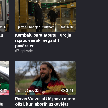
04:42
pirms 1 nedēļas, 5 dienām
00:05:48
ku
Kambalu pāra atpūtu Turcijā
izjauc vairāki negaidīti
pavērsieni
67. epizode
02:55
pirms 2 nedēļām
00:03:44
Raivis Vidzis atklāj savu miera
šu
oāzi, kur labprāt uzkavējas