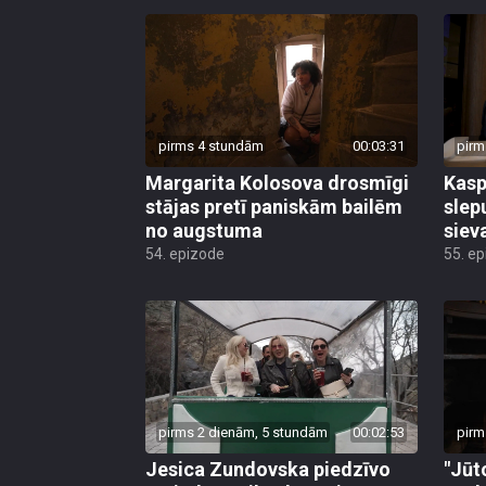
pirms 4 stundām
00:03:31
pirm
Margarita Kolosova drosmīgi
Kasp
stājas pretī paniskām bailēm
slep
no augstuma
siev
54. epizode
55. e
pirms 2 dienām, 5 stundām
00:02:53
pirm
Jesica Zundovska piedzīvo
"Jūt