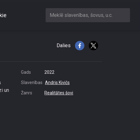
kie
Meklē slavenības, šovus, u.c.
ram
Dalies
Gads
2022
s
Slavenības
Andris Kivičs
zi un
Žanrs
Realitātes šovi