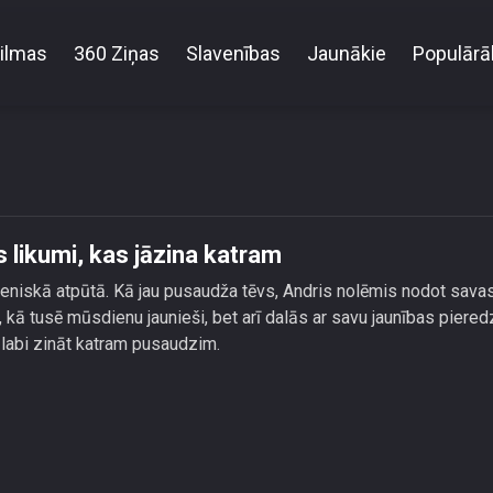
ilmas
360 Ziņas
Slavenības
Jaunākie
Populārā
dra Kiviča drošas naktsdzīves likumi, kas jāzina kat
 likumi, kas jāzina katram
meniskā atpūtā. Kā jau pusaudža tēvs, Andris nolēmis nodot sava
 kā tusē mūsdienu jaunieši, bet arī dalās ar savu jaunības piered
 labi zināt katram pusaudzim.