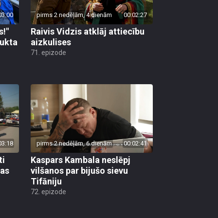
03:00
pirms 2 nedēļām, 4 dienām
00:02:27
s!"
Raivis Vidzis atklāj attiecību
aukta
aizkulises
71. epizode
03:18
pirms 2 nedēļām, 6 dienām
00:02:41
ti
Kaspars Kambala neslēpj
bas
vilšanos par bijušo sievu
Tifāniju
72. epizode