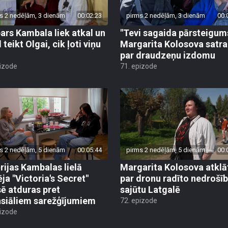
s 2 nedēļām, 3 dienām
00:02:23
pirms 2 nedēļām, 3 dienām
00:
ars Kambala liek atkal un
"Tevi sagaida pārsteigum
 teikt Olgai, cik ļoti viņu
Margarita Kolosova satr
par draudzeņu izdomu
pizode
71. epizode
s 2 nedēļām, 5 dienām
00:05:44
pirms 2 nedēļām, 5 dienām
00:
rijas Kambalas lielā
Margarita Kolosova atklā
ēja "Victoria's Secret"
par dronu radīto nedrošī
sē atduras pret
sajūtu Latgalē
nsiāliem sarežģījumiem
72. epizode
pizode