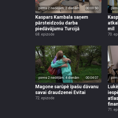
pirms 2 nedēļām, 2 dienām
00:03:50
pirm
Kaspars Kambala saņem
Kasp
pārsteidzošu darba
atkal
piedāvājumu Turcijā
mīl
68. epizode
70. e
pirms 2 nedēļām, 4 dienām
00:04:07
pirm
Magone sarūpē īpašu dāvanu
Lukē
savai draudzenei Evitai
iesp
atla
72. epizode
fina
71. e