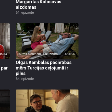
Margaritas Kolosovas
aizdomas
61. epizode
05:54
pirms 6 dienām, 4 stundām
00:03:32
Olgas Kambalas pacietības
 par
mērs Turcijas ceļojumā ir
pilns
64. epizode