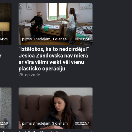
04:25
pirms 3 nedēļām, 1 dienas
00:03:24
j
"Iztēlošos, ka to nedzirdēju!"
r
Jesica Zundovska nav mierā
ar vīra vēlmi veikt vēl vienu
plastisko operāciju
75. epizode
02:59
pirms 3 nedēļām, 3 dienām
00:02:57