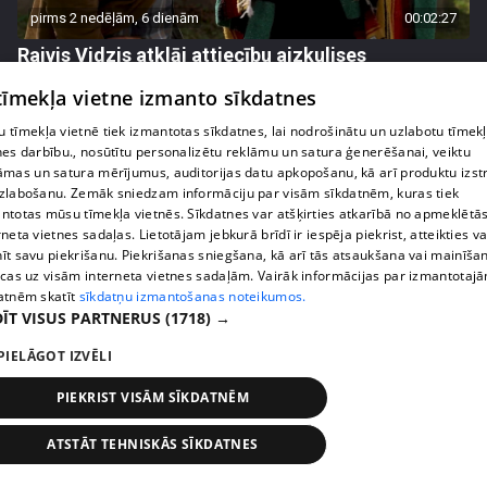
pirms 2 nedēļām, 6 dienām
00:02:27
Raivis Vidzis atklāj attiecību aizkulises
71. epizode
 tīmekļa vietne izmanto sīkdatnes
 tīmekļa vietnē tiek izmantotas sīkdatnes, lai nodrošinātu un uzlabotu tīmek
nes darbību., nosūtītu personalizētu reklāmu un satura ģenerēšanai, veiktu
āmas un satura mērījumus, auditorijas datu apkopošanu, kā arī produktu izst
zlabošanu. Zemāk sniedzam informāciju par visām sīkdatnēm, kuras tiek
ntotas mūsu tīmekļa vietnēs. Sīkdatnes var atšķirties atkarībā no apmeklētā
rneta vietnes sadaļas. Lietotājam jebkurā brīdī ir iespēja piekrist, atteikties va
īt savu piekrišanu. Piekrišanas sniegšana, kā arī tās atsaukšana vai mainīša
ecas uz visām interneta vietnes sadaļām. Vairāk informācijas par izmantotaj
atnēm skatīt
sīkdatņu izmantošanas noteikumos.
ĪT VISUS PARTNERUS
(1718) →
PIELĀGOT IZVĒLI
pirms 2 nedēļām, 6 dienām
00:04:07
Magone sarūpē īpašu dāvanu savai draudzenei
PIEKRIST VISĀM SĪKDATNĒM
Evitai
72. epizode
ATSTĀT TEHNISKĀS SĪKDATNES