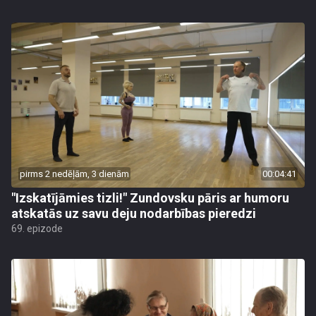
pirms 2 nedēļām, 3 dienām
00:04:41
"Izskatījāmies tizli!" Zundovsku pāris ar humoru
atskatās uz savu deju nodarbības pieredzi
69. epizode