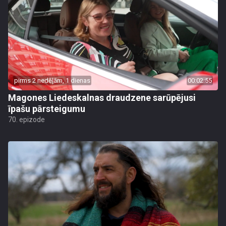
pirms 2 nedēļām, 1 dienas
00:02:55
Magones Liedeskalnas draudzene sarūpējusi
īpašu pārsteigumu
70. epizode