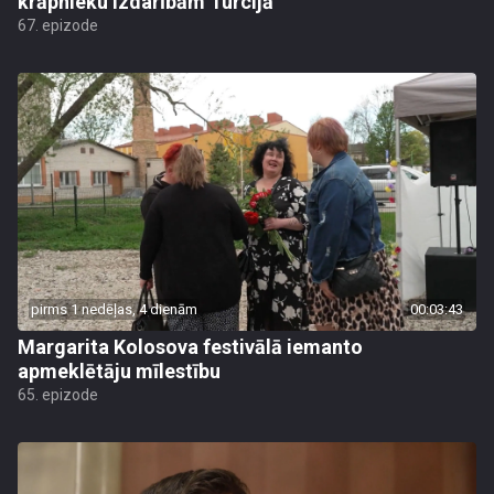
krāpnieku izdarībām Turcijā
67. epizode
pirms 1 nedēļas, 4 dienām
00:03:43
Margarita Kolosova festivālā iemanto
apmeklētāju mīlestību
65. epizode