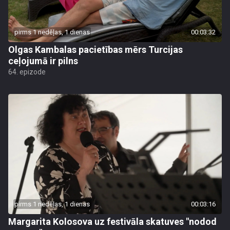
pirms 1 nedēļas, 1 dienas
00:03:32
Olgas Kambalas pacietības mērs Turcijas
ceļojumā ir pilns
64. epizode
pirms 1 nedēļas, 1 dienas
00:03:16
Margarita Kolosova uz festivāla skatuves "nodod