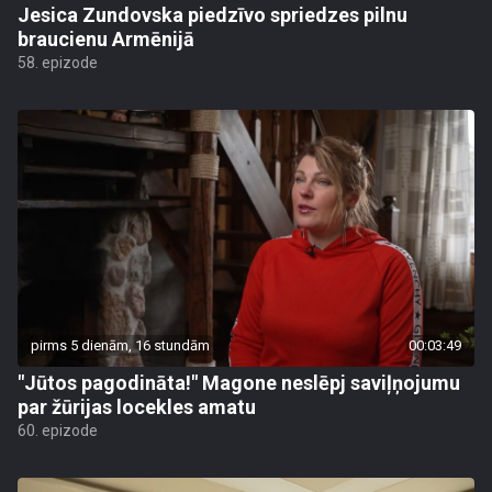
Jesica Zundovska piedzīvo spriedzes pilnu
braucienu Armēnijā
58. epizode
pirms 5 dienām, 16 stundām
00:03:49
"Jūtos pagodināta!" Magone neslēpj saviļņojumu
par žūrijas locekles amatu
60. epizode