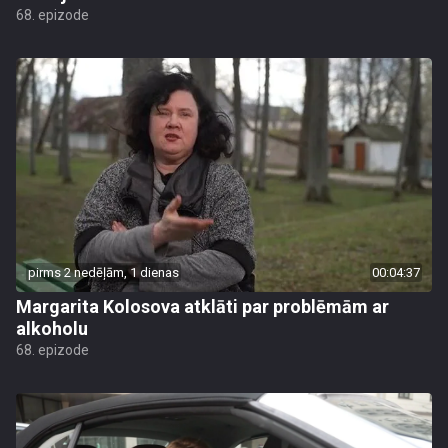
68. epizode
pirms 2 nedēļām, 1 dienas
00:04:37
Margarita Kolosova atklāti par problēmām ar
alkoholu
68. epizode