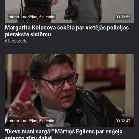
pirms 1 nedēļas, 5 dienām
00:02:55
Margarita Kolosova šokēta par vietējās policijas
pieraksta sistēmu
66. epizode
pirms 1 nedēļas, 5 dienām
00:02:47
"Dievs mani sargā!" Mārtiņš Egliens par enģeļa
sniegto zīmi dzīvē