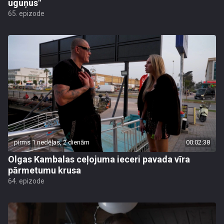
uguņus"
65. epizode
pirms 1 nedēļas, 2 dienām
00:02:38
Olgas Kambalas ceļojuma ieceri pavada vīra
pārmetumu krusa
64. epizode