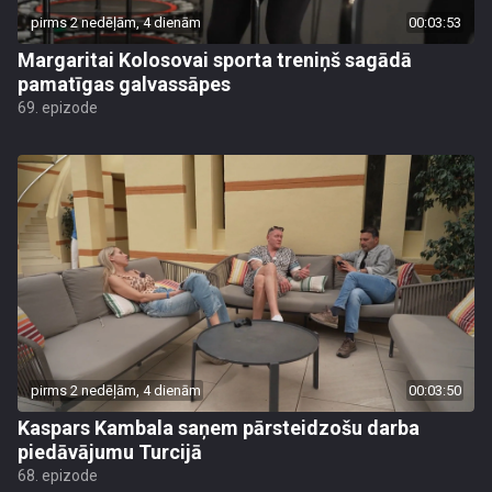
pirms 2 nedēļām, 4 dienām
00:03:53
Margaritai Kolosovai sporta treniņš sagādā
pamatīgas galvassāpes
69. epizode
pirms 2 nedēļām, 4 dienām
00:03:50
Kaspars Kambala saņem pārsteidzošu darba
piedāvājumu Turcijā
68. epizode