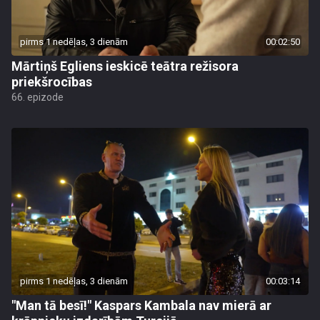
pirms 1 nedēļas, 3 dienām
00:02:50
Mārtiņš Egliens ieskicē teātra režisora
priekšrocības
66. epizode
pirms 1 nedēļas, 3 dienām
00:03:14
"Man tā besī!" Kaspars Kambala nav mierā ar