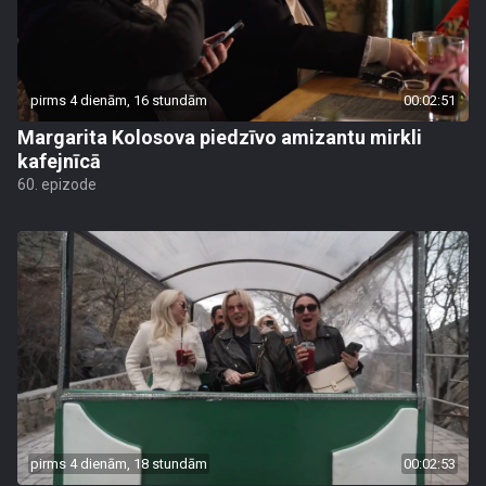
pirms 4 dienām, 16 stundām
00:02:51
Margarita Kolosova piedzīvo amizantu mirkli
kafejnīcā
60. epizode
pirms 4 dienām, 18 stundām
00:02:53