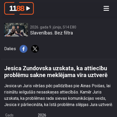
Jesica Zundovska uzskata, ka
attiecību problēmu sakne meklējama
vīra uztverē
2026. gada 9. jūnijs, S14 E80
Slavenības. Bez filtra
Dalies
Jesica Zundovska uzskata, ka attiecību
problēmu sakne meklējama vīra uztverē
Jesica un Juris vēršas pēc palīdzības pie Ainas Poišas, lai
risinātu ieilgušās nesaskaņas attiecībās. Kamēr Juris
uzskata, ka problēmas rada sievas komunikācijas veids,
Jesica ir pārliecināta, ka īstā problēma slēpjas Jura uztverē.
Gads
2026