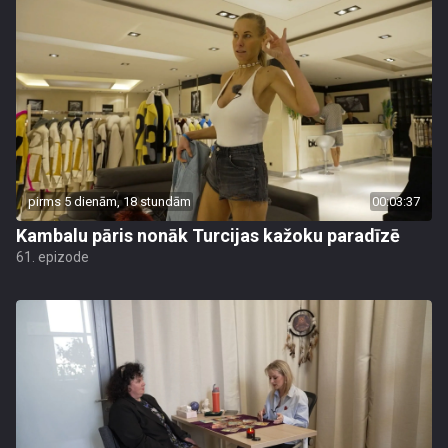
pirms 5 dienām, 18 stundām
00:03:37
Kambalu pāris nonāk Turcijas kažoku paradīzē
61. epizode