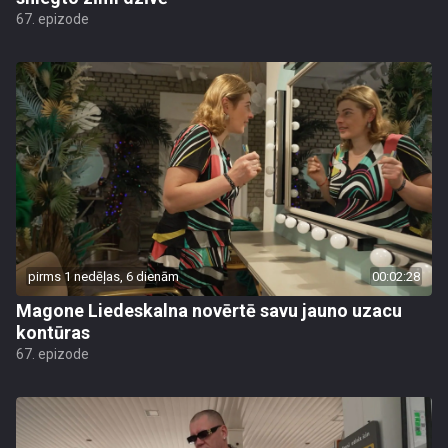
67. epizode
pirms 1 nedēļas, 6 dienām
00:02:28
Magone Liedeskalna novērtē savu jauno uzacu
kontūras
67. epizode