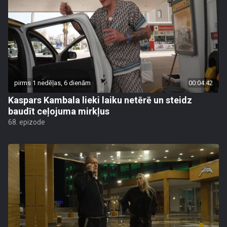
pirms 1 nedēļas, 6 dienām
00:04:42
Kaspars Kambala lieki laiku netērē un steidz
baudīt ceļojuma mirkļus
68. epizode