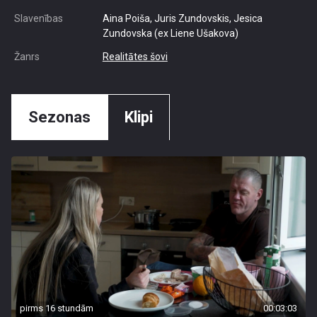
Slavenības
Aina Poiša, Juris Zundovskis, Jesica
Zundovska (ex Liene Ušakova)
Žanrs
Realitātes šovi
Sezonas
Klipi
pirms 16 stundām
00:03:03