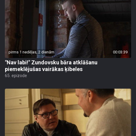
pirms 1 nedēļas, 2 dienām
00:03:39
"Nav labi!" Zundovsku bāra atklāšanu
piemeklējušas vairākas ķibeles
65. epizode