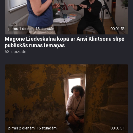
pirms 1 dienas, 18 stundām
00:01:53
Magone Liedeskalna kopā ar Ansi Klintsonu slīpē
publiskās runas iemaņas
53. epizode
pirms 2 dienām, 16 stundām
00:03:31