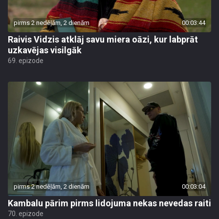
pirms 2 nedēļām, 2 dienām
00:03:44
Raivis Vidzis atklāj savu miera oāzi, kur labprāt
uzkavējas visilgāk
69. epizode
pirms 2 nedēļām, 2 dienām
00:03:04
Kambalu pārim pirms lidojuma nekas nevedas raiti
70. epizode