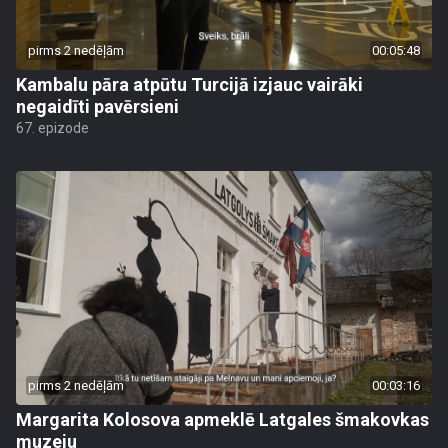
pirms 2 nedēļām
00:05:48
Kambalu pāra atpūtu Turcijā izjauc vairāki
negaidīti pavērsieni
67. epizode
pirms 2 nedēļām
00:03:16
Margarita Kolosova apmeklē Latgales šmakovkas
muzeju