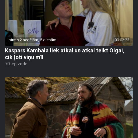
pirms 2 nedēļām, 5 dienām
00:02:23
Kaspars Kambala liek atkal un atkal teikt Olgai,
cik ļoti viņu mīl
70. epizode