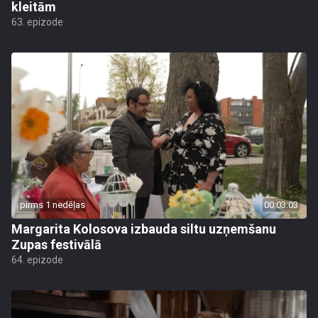
kleitām
63. epizode
pirms 1 nedēļas
00:03:03
Margarita Kolosova izbauda siltu uzņemšanu
Zupas festivālā
64. epizode