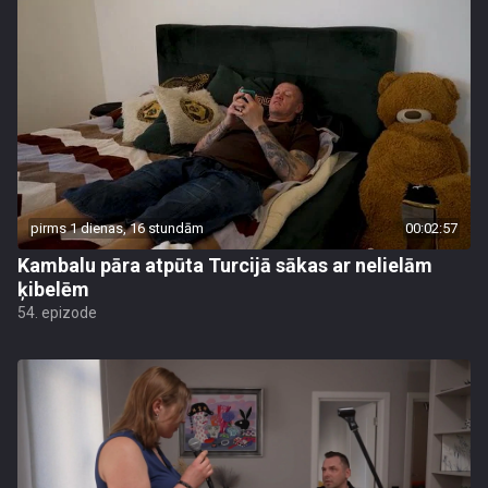
pirms 1 dienas, 16 stundām
00:02:57
Kambalu pāra atpūta Turcijā sākas ar nelielām
ķibelēm
54. epizode