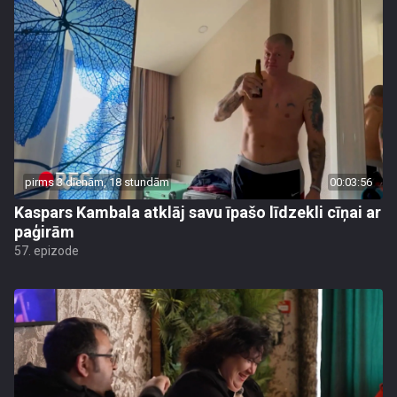
pirms 3 dienām, 18 stundām
00:03:56
Kaspars Kambala atklāj savu īpašo līdzekli cīņai ar
paģirām
57. epizode