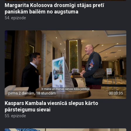
Margarita Kolosova drosmīgi stājas pretī
paniskām bailēm no augstuma
54. epizode
pirms 2 dienām, 18 stundām
00:03:35
Kaspars Kambala viesnīcā slepus kārto
pārsteigumu sievai
55. epizode