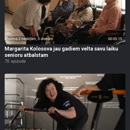
pirms 2 nedēļām, 3 dienām
00:03:15
Margarita Kolosova jau gadiem velta savu laiku
senioru atbalstam
70. epizode