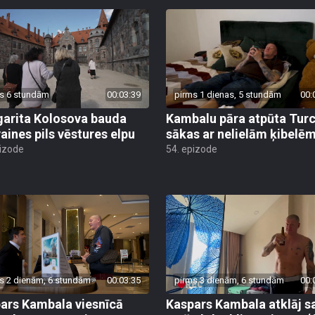
s 6 stundām
00:03:39
pirms 1 dienas, 5 stundām
00:
arita Kolosova bauda
Kambalu pāra atpūta Turc
aines pils vēstures elpu
sākas ar nelielām ķibelē
pizode
54. epizode
s 2 dienām, 6 stundām
00:03:35
pirms 3 dienām, 6 stundām
00:
ars Kambala viesnīcā
Kaspars Kambala atklāj s