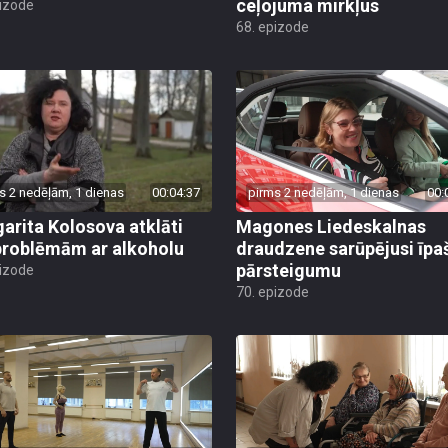
ceļojuma mirkļus
pizode
68. epizode
s 2 nedēļām, 1 dienas
00:04:37
pirms 2 nedēļām, 1 dienas
00:
arita Kolosova atklāti
Magones Liedeskalnas
problēmām ar alkoholu
draudzene sarūpējusi īpa
pārsteigumu
pizode
70. epizode