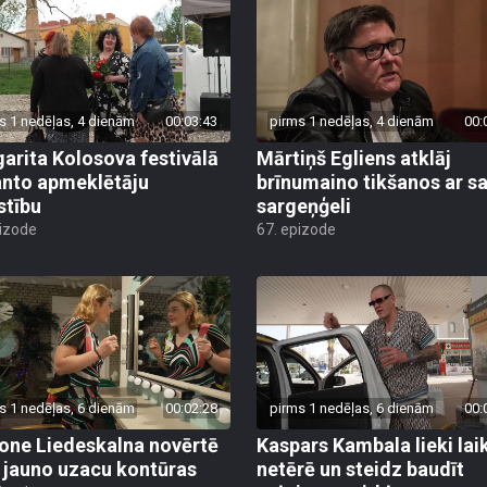
s 1 nedēļas, 4 dienām
00:03:43
pirms 1 nedēļas, 4 dienām
00:
arita Kolosova festivālā
Mārtiņš Egliens atklāj
nto apmeklētāju
brīnumaino tikšanos ar s
stību
sargeņģeli
pizode
67. epizode
s 1 nedēļas, 6 dienām
00:02:28
pirms 1 nedēļas, 6 dienām
00:
ne Liedeskalna novērtē
Kaspars Kambala lieki lai
 jauno uzacu kontūras
netērē un steidz baudīt