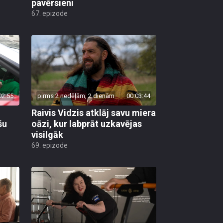
pavērsieni
67. epizode
02:55
pirms 2 nedēļām, 2 dienām
00:03:44
Raivis Vidzis atklāj savu miera
šu
oāzi, kur labprāt uzkavējas
visilgāk
69. epizode