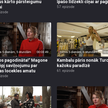
us kārto pārsteigumu
īpašo līdzekli cīņai ar pa
ai
57. epizode
pizode
s 5 dienām, 5 stundām
00:03:49
pirms 5 dienām, 6 stundām
00:
os pagodināta!" Magone
Kambalu pāris nonāk Turc
ēpj saviļņojumu par
kažoku paradīzē
jas locekles amatu
61. epizode
pizode