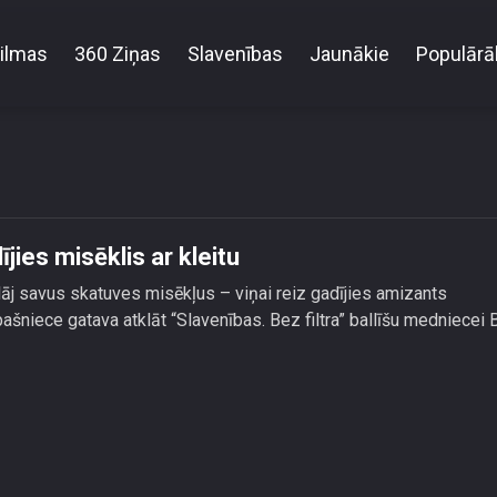
ilmas
360 Ziņas
Slavenības
Jaunākie
Populārā
Inesei Galantei uz skatuves gadījies misēklis ar kleit
jies misēklis ar kleitu
āj savus skatuves misēkļus – viņai reiz gadījies amizants
ašniece gatava atklāt “Slavenības. Bez filtra” ballīšu medniecei 