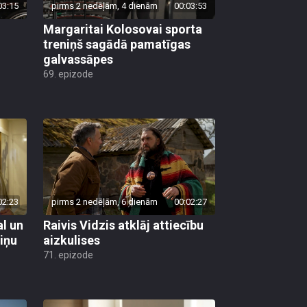
03:15
pirms 2 nedēļām, 4 dienām
00:03:53
Margaritai Kolosovai sporta
treniņš sagādā pamatīgas
galvassāpes
69. epizode
02:23
pirms 2 nedēļām, 6 dienām
00:02:27
al un
Raivis Vidzis atklāj attiecību
viņu
aizkulises
71. epizode