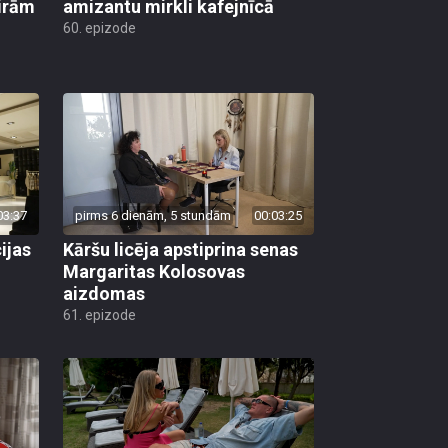
ģirām
amizantu mirkli kafejnīcā
60. epizode
03:37
pirms 6 dienām, 5 stundām
00:03:25
ijas
Kāršu licēja apstiprina senas
Margaritas Kolosovas
aizdomas
61. epizode