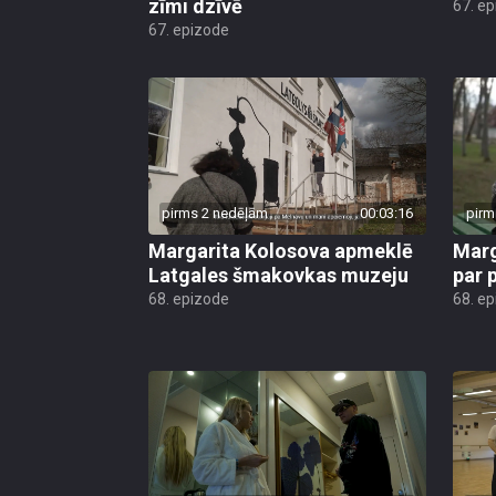
zīmi dzīvē
67. e
67. epizode
pirms 2 nedēļām
00:03:16
pirm
Margarita Kolosova apmeklē
Marg
Latgales šmakovkas muzeju
par 
68. epizode
68. e