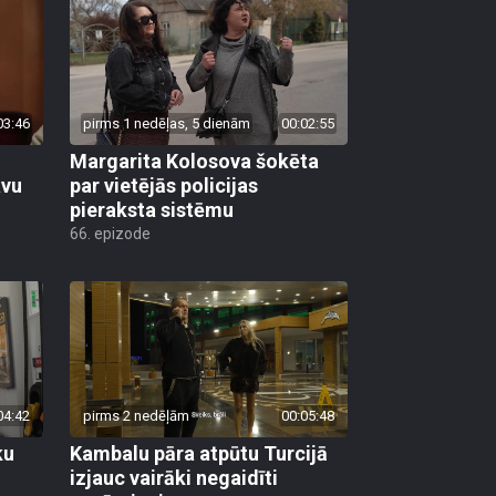
03:46
pirms 1 nedēļas, 5 dienām
00:02:55
Margarita Kolosova šokēta
avu
par vietējās policijas
pieraksta sistēmu
66. epizode
04:42
pirms 2 nedēļām
00:05:48
ku
Kambalu pāra atpūtu Turcijā
izjauc vairāki negaidīti