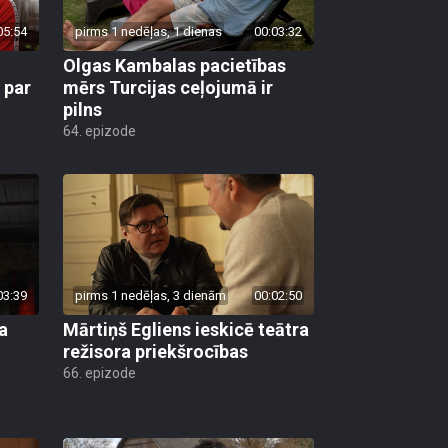
05:54
pirms 1 nedēļas, 1 dienas
00:03:32
Olgas Kambalas pacietības
 par
mērs Turcijas ceļojumā ir
pilns
64. epizode
03:39
pirms 1 nedēļas, 3 dienām
00:02:50
a
Mārtiņš Egliens ieskicē teātra
režisora priekšrocības
66. epizode