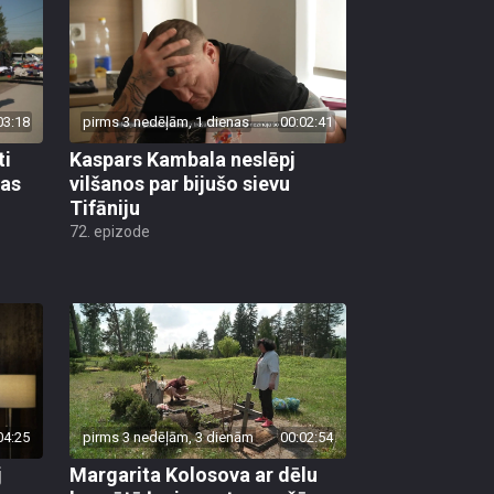
03:18
pirms 3 nedēļām, 1 dienas
00:02:41
ti
Kaspars Kambala neslēpj
bas
vilšanos par bijušo sievu
Tifāniju
72. epizode
04:25
pirms 3 nedēļām, 3 dienām
00:02:54
j
Margarita Kolosova ar dēlu