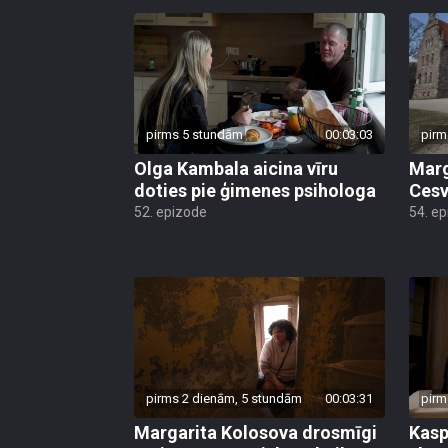
pirms 5 stundām
00:03:03
pirm
Olga Kambala aicina vīru
Marg
doties pie ģimenes psihologa
Cesv
52. epizode
54. e
pirms 2 dienām, 5 stundām
00:03:31
pirm
Margarita Kolosova drosmīgi
Kasp