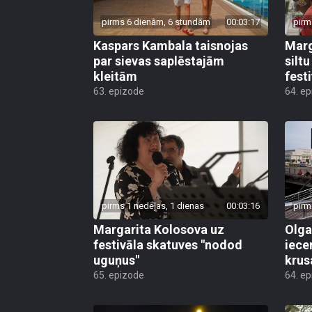
pirms 6 dienām, 6 stundām
00:03:17
pirm
Kaspars Kambala taisnojas
Marg
par sievas saplēstajām
silt
kleitām
fest
63. epizode
64. e
pirms 1 nedēļas, 1 dienas
00:03:16
pirm
Margarita Kolosova uz
Olga
festivāla skatuves "nodod
iece
uguņus"
krus
65. epizode
64. e