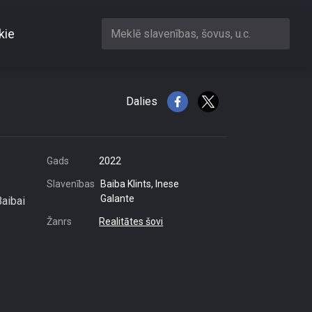
kie
Meklē slavenības, šovus, u.c.
u
Dalies
Gads
2022
Slavenības
Baiba Klints, Inese
Galante
Baibai
Žanrs
Realitātes šovi