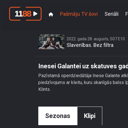
Pašmāju TV šovi
Seriāli
F
2022. gada 28. augusts, S07 E10
Slavenības. Bez filtra
Inesei Galantei uz skatuves gadī
Pazīstamā operdziedātāja Inese Galante atkl
piedzīvojums ar kleitu, kuru skanīgās balss īp
Klints.
Sezonas
Klipi