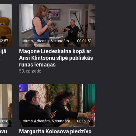
02:57
pirms 1 dienas, 6 stundām
00:01:53
ijā
Magone Liedeskalna kopā ar
m
Ansi Klintsonu slīpē publiskās
runas iemaņas
53. epizode
03:56
pirms 4 dienām, 5 stundām
00:02:51
avu
Margarita Kolosova piedzīvo