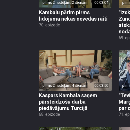
pirms 2 nedēļām, 2 dienām
00:03:04
pirm
Kambalu pārim pirms
"Izsk
lidojuma nekas nevedas raiti
Zund
atsk
70. epizode
noda
69. e
pirms 2 nedēļām, 4 dienām
00:03:50
pirm
Kaspars Kambala saņem
"Tev
pārsteidzošu darba
Marg
piedāvājumu Turcijā
par 
68. epizode
71. e