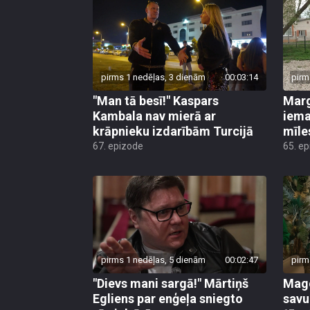
pirms 1 nedēļas, 3 dienām
00:03:14
pirm
"Man tā besī!" Kaspars
Marg
Kambala nav mierā ar
iema
krāpnieku izdarībām Turcijā
mīle
67. epizode
65. e
pirms 1 nedēļas, 5 dienām
00:02:47
pirm
"Dievs mani sargā!" Mārtiņš
Mago
Egliens par enģeļa sniegto
savu