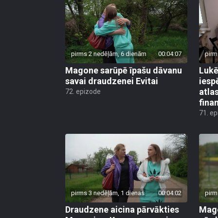
pirms 2 nedēļām, 6 dienām
00:04:07
pirm
Magone sarūpē īpašu dāvanu
Lukē
savai draudzenei Evitai
iesp
atla
72. epizode
fina
71. e
pirms 3 nedēļām, 1 dienas
00:04:02
pirm
Draudzene aicina pārvākties
Mago