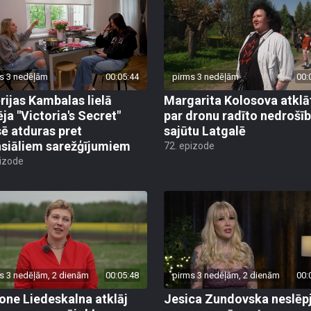
s 3 nedēļām
00:05:44
pirms 3 nedēļām
00:
rijas Kambalas lielā
Margarita Kolosova atklā
ēja "Victoria's Secret"
par dronu radīto nedrošī
sē atduras pret
sajūtu Latgalē
nsiāliem sarežģījumiem
72. epizode
pizode
s 3 nedēļām, 2 dienām
00:05:48
pirms 3 nedēļām, 2 dienām
00:
ne Liedeskalna atklāj
Jesica Zundovska neslēp