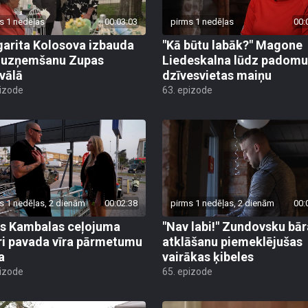
s 1 nedēļas
00:03:03
pirms 1 nedēļas
00:
arita Kolosova izbauda
"Kā būtu labāk?" Magone
u uzņemšanu Zupas
Liedeskalna lūdz padomu
ivālā
dzīvesvietas maiņu
pizode
63. epizode
s 1 nedēļas, 2 dienām
00:02:38
pirms 1 nedēļas, 2 dienām
00:
s Kambalas ceļojuma
"Nav labi!" Zundovsku bār
ri pavada vīra pārmetumu
atklāšanu piemeklējušas
a
vairākas ķibeles
pizode
65. epizode