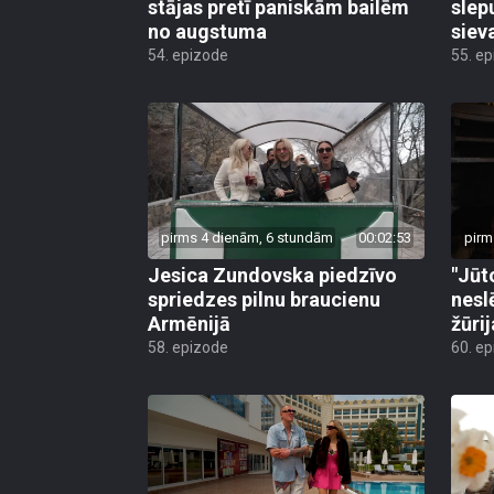
stājas pretī paniskām bailēm
slep
no augstuma
siev
54. epizode
55. e
pirms 4 dienām, 6 stundām
00:02:53
pirm
Jesica Zundovska piedzīvo
"Jūt
spriedzes pilnu braucienu
nesl
Armēnijā
žūri
58. epizode
60. e