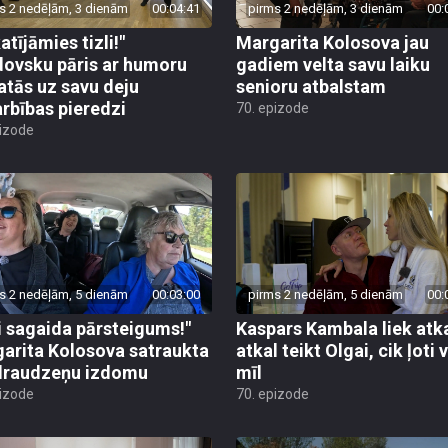
s 2 nedēļām, 3 dienām
00:04:41
pirms 2 nedēļām, 3 dienām
00:
atījāmies tizli!"
Margarita Kolosova jau
ovsku pāris ar humoru
gadiem velta savu laiku
atās uz savu deju
senioru atbalstam
rbības pieredzi
70. epizode
pizode
s 2 nedēļām, 5 dienām
00:03:00
pirms 2 nedēļām, 5 dienām
00:
i sagaida pārsteigums!"
Kaspars Kambala liek atk
arita Kolosova satraukta
atkal teikt Olgai, cik ļoti 
draudzeņu izdomu
mīl
pizode
70. epizode