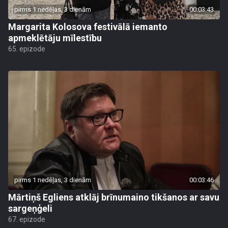
pirms 1 nedēļas, 3 dienām
00:03:43
Margarita Kolosova festivālā iemanto
apmeklētāju mīlestību
65. epizode
pirms 1 nedēļas, 3 dienām
00:03:46
Mārtiņš Egliens atklāj brīnumaino tikšanos ar savu
sargeņģeli
67. epizode