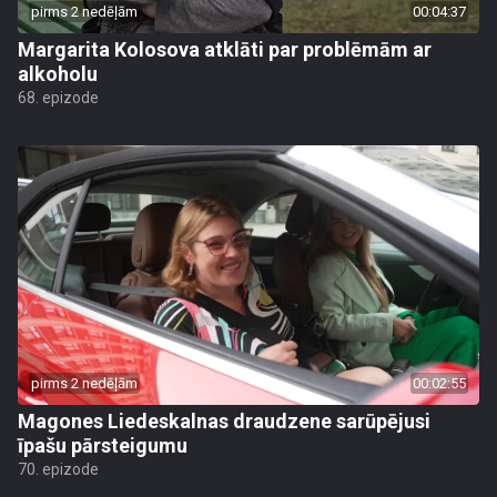
pirms 2 nedēļām
00:04:37
Margarita Kolosova atklāti par problēmām ar
alkoholu
68. epizode
pirms 2 nedēļām
00:02:55
Magones Liedeskalnas draudzene sarūpējusi
īpašu pārsteigumu
70. epizode