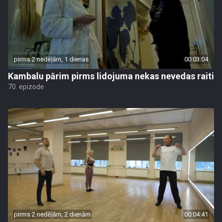
pirms 2 nedēļām, 1 dienas
00:03:04
Kambalu pārim pirms lidojuma nekas nevedas raiti
70. epizode
pirms 2 nedēļām, 2 dienām
00:04:41