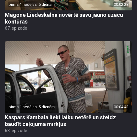
pirms 1 nedēļas, 5 dienām
00:02:28
Magone Liedeskalna novērtē savu jauno uzacu
kontūras
67. epizode
pirms 1 nedēļas, 5 dienām
00:04:42
Kaspars Kambala lieki laiku netērē un steidz
baudīt ceļojuma mirkļus
68. epizode