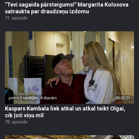
"Tevi sagaida pārsteigums!" Margarita Kolosova
satraukta par draudzeņu izdomu
71. epizode
pirms 2 nedēļām, 4 dienām
00:02:23
Kaspars Kambala liek atkal un atkal teikt Olgai,
cik ļoti viņu mīl
70. epizode