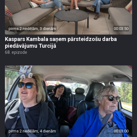
pirms 2 nedēļām, 3 dienām
00:03:50
Kaspars Kambala saņem pārsteidzošu darba
piedāvājumu Turcijā
68. epizode
pirms 2 nedēļām, 4 dienām
00:03:00