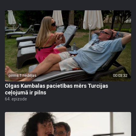
pirms 1 nedēļas
00:03:32
Olgas Kambalas pacietības mērs Turcijas
ceļojumā ir pilns
64. epizode