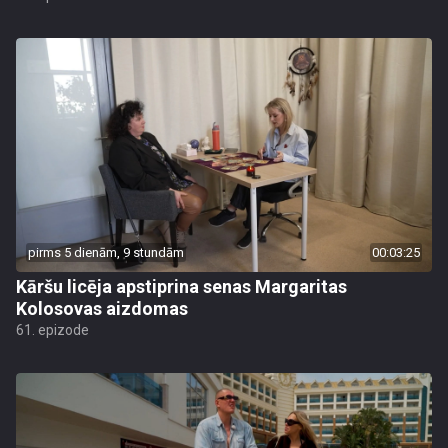
pirms 5 dienām, 9 stundām
00:03:25
Kāršu licēja apstiprina senas Margaritas
Kolosovas aizdomas
61. epizode