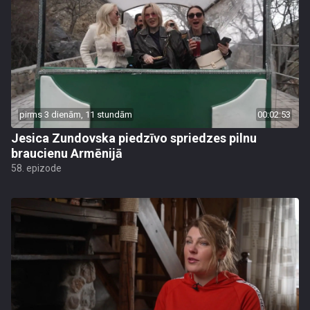
pirms 3 dienām, 11 stundām
00:02:53
Jesica Zundovska piedzīvo spriedzes pilnu
braucienu Armēnijā
58. epizode