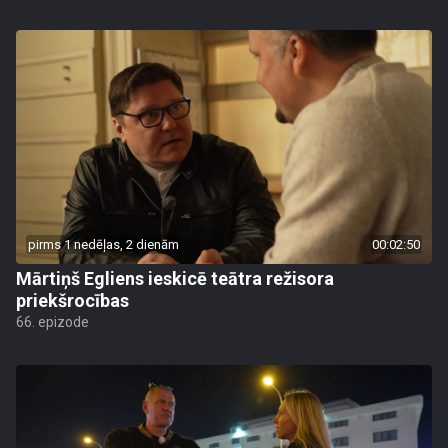
pirms 1 nedēļas, 2 dienām
00:02:50
Mārtiņš Egliens ieskicē teātra režisora
priekšrocības
66. epizode