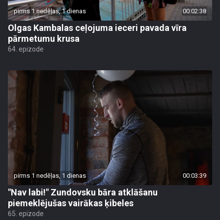
pirms 1 nedēļas, 1 dienas
00:02:38
Olgas Kambalas ceļojuma ieceri pavada vīra
pārmetumu krusa
64. epizode
pirms 1 nedēļas, 1 dienas
00:03:39
"Nav labi!" Zundovsku bāra atklāšanu
piemeklējušas vairākas ķibeles
65. epizode