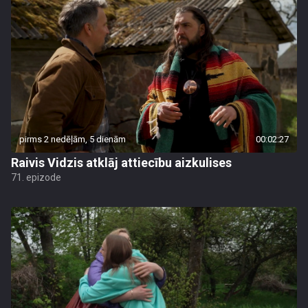
pirms 2 nedēļām, 5 dienām
00:02:27
Raivis Vidzis atklāj attiecību aizkulises
71. epizode