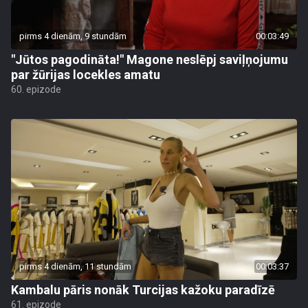
pirms 4 dienām, 9 stundām
00:03:49
"Jūtos pagodināta!" Magone neslēpj saviļņojumu
par žūrijas locekles amatu
60. epizode
pirms 4 dienām, 11 stundām
00:03:37
Kambalu pāris nonāk Turcijas kažoku paradīzē
61. epizode