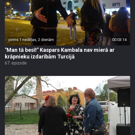
pirms 1 nedēļas, 2 dienām
00:03:14
"Man tā besī!" Kaspars Kambala nav mierā ar
krāpnieku izdarībām Turcijā
67. epizode