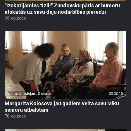
"Izskatījāmies tizli!" Zundovsku pāris ar humoru
atskatās uz savu deju nodarbības pieredzi
69. epizode
pirms 2 nedēļām, 2 dienām
00:03:15
Margarita Kolosova jau gadiem velta savu laiku
senioru atbalstam
70. epizode