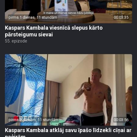
pirms 1 dienas, 11 stundām
00:03:35
Kaspars Kambala viesnīcā slepus kārto
pārsteigumu sievai
55. epizode
pirms 2 dienām, 11 stundām
00:03:56
Kaspars Kambala atklāj savu īpašo līdzekli cīņai ar
paģirām