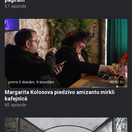
57. epizode
pirms 3 dienām, 9 stundām
00:02:51
Margarita Kolosova piedzīvo amizantu mirkli
kafejnīcā
60. epizode