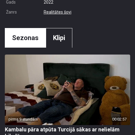
Gads
2022
Žanrs
Realitātes šovi
Sezonas
Klipi
pirms 9 stundām
00:02:57
Kambalu pāra atpūta Turcijā sākas ar nelielām