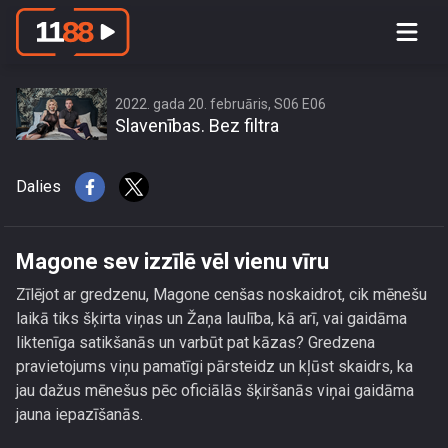
Magone sev izzīlē vēl vienu vīru
2022. gada 20. februāris, S06 E06
Slavenības. Bez filtra
Dalies
Magone sev izzīlē vēl vienu vīru
Zīlējot ar gredzenu, Magone cenšas noskaidrot, cik mēnešu
laikā tiks šķirta viņas un Žaņa laulība, kā arī, vai gaidāma
liktenīga satikšanās un varbūt pat kāzas? Gredzena
pravietojums viņu pamatīgi pārsteidz un kļūst skaidrs, ka
jau dažus mēnešus pēc oficiālās šķiršanās viņai gaidāma
jauna iepazīšanās.