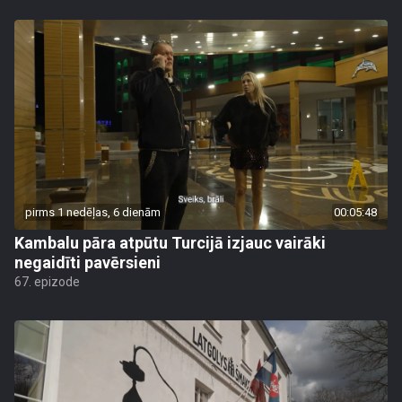
pirms 1 nedēļas, 6 dienām
00:05:48
Kambalu pāra atpūtu Turcijā izjauc vairāki
negaidīti pavērsieni
67. epizode