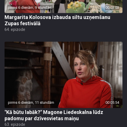
pirms 6 dienām, 9 stundām
00:03:03
Margarita Kolosova izbauda siltu uzņemšanu
Zupas festivālā
64. epizode
pirms 6 dienām, 11 stundām
00:05:54
"Kā būtu labāk?" Magone Liedeskalna lūdz
padomu par dzīvesvietas maiņu
63. epizode