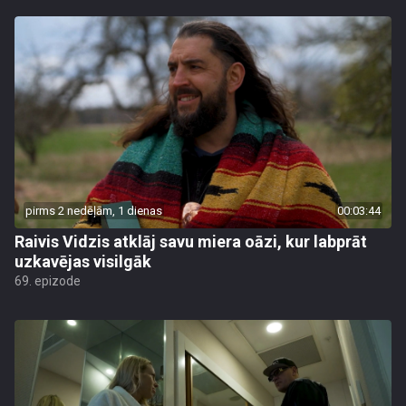
pirms 2 nedēļām, 1 dienas
00:03:44
Raivis Vidzis atklāj savu miera oāzi, kur labprāt
uzkavējas visilgāk
69. epizode