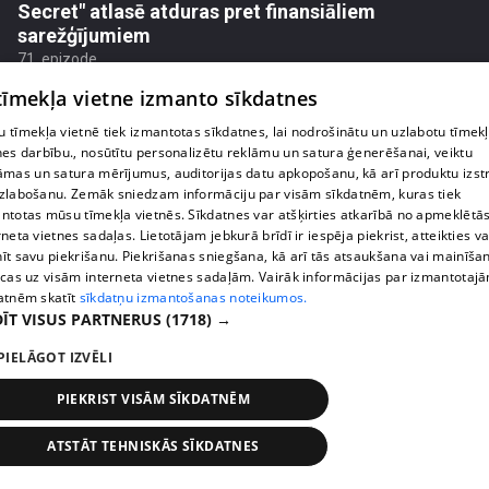
Secret" atlasē atduras pret finansiāliem
sarežģījumiem
71. epizode
 tīmekļa vietne izmanto sīkdatnes
 tīmekļa vietnē tiek izmantotas sīkdatnes, lai nodrošinātu un uzlabotu tīmek
nes darbību., nosūtītu personalizētu reklāmu un satura ģenerēšanai, veiktu
āmas un satura mērījumus, auditorijas datu apkopošanu, kā arī produktu izst
zlabošanu. Zemāk sniedzam informāciju par visām sīkdatnēm, kuras tiek
ntotas mūsu tīmekļa vietnēs. Sīkdatnes var atšķirties atkarībā no apmeklētā
rneta vietnes sadaļas. Lietotājam jebkurā brīdī ir iespēja piekrist, atteikties va
īt savu piekrišanu. Piekrišanas sniegšana, kā arī tās atsaukšana vai mainīša
ecas uz visām interneta vietnes sadaļām. Vairāk informācijas par izmantotaj
atnēm skatīt
sīkdatņu izmantošanas noteikumos.
ĪT VISUS PARTNERUS
(1718) →
pirms 2 nedēļām, 6 dienām
00:03:18
PIELĀGOT IZVĒLI
Margarita Kolosova atklāti par dronu radīto
nedrošības sajūtu Latgalē
PIEKRIST VISĀM SĪKDATNĒM
72. epizode
ATSTĀT TEHNISKĀS SĪKDATNES