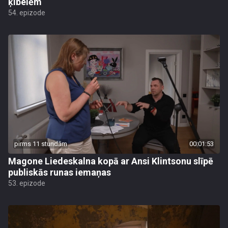
ķibelēm
54. epizode
pirms 11 stundām
00:01:53
Magone Liedeskalna kopā ar Ansi Klintsonu slīpē
publiskās runas iemaņas
53. epizode