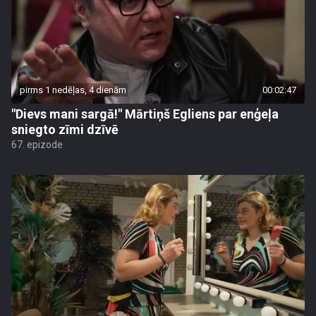
pirms 1 nedēļas, 4 dienām
00:02:47
"Dievs mani sargā!" Mārtiņš Egliens par enģeļa
sniegto zīmi dzīvē
67. epizode