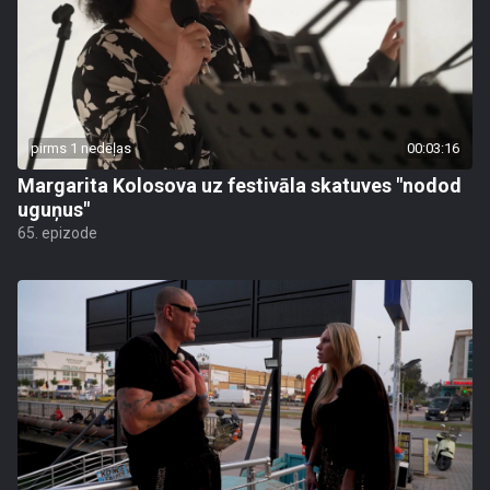
pirms 1 nedēļas
00:03:16
Margarita Kolosova uz festivāla skatuves "nodod
uguņus"
65. epizode