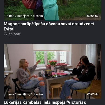
pirms 2 nedēļām, 5 dienām
00:04:07
Magone sarūpē īpašu dāvanu savai draudzenei
Evitai
72. epizode
pirms 2 nedēļām, 6 dienām
00:05:44
Lukērijas Kambalas lielā iespēja "Victoria's