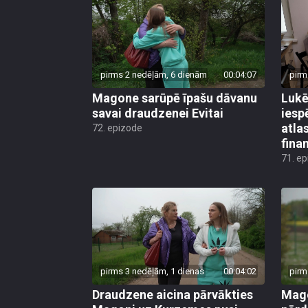
pirms 2 nedēļām, 6 dienām
00:04:07
pirm
Magone sarūpē īpašu dāvanu
Lukē
savai draudzenei Evitai
iesp
atla
72. epizode
fina
71. e
pirms 3 nedēļām, 1 dienas
00:04:02
pirm
Draudzene aicina pārvākties
Mago