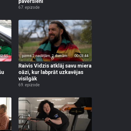
pavērsieni
67. epizode
02:55
pirms 2 nedēļām, 2 dienām
00:03:44
Raivis Vidzis atklāj savu miera
šu
oāzi, kur labprāt uzkavējas
visilgāk
69. epizode