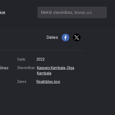
kie
Meklē slavenības, šovus, u.c.
 pēc belašiem
Dalies
Gads
2022
šīnas
Slavenības
Kaspars Kambala,
Olga
Kambala
Žanrs
Realitātes šovi