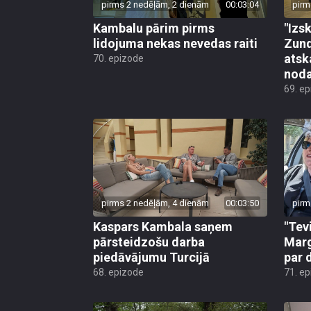
pirms 2 nedēļām, 2 dienām
00:03:04
pirm
Kambalu pārim pirms
"Izsk
lidojuma nekas nevedas raiti
Zund
atsk
70. epizode
noda
69. e
pirms 2 nedēļām, 4 dienām
00:03:50
pirm
Kaspars Kambala saņem
"Tev
pārsteidzošu darba
Marg
piedāvājumu Turcijā
par 
68. epizode
71. e