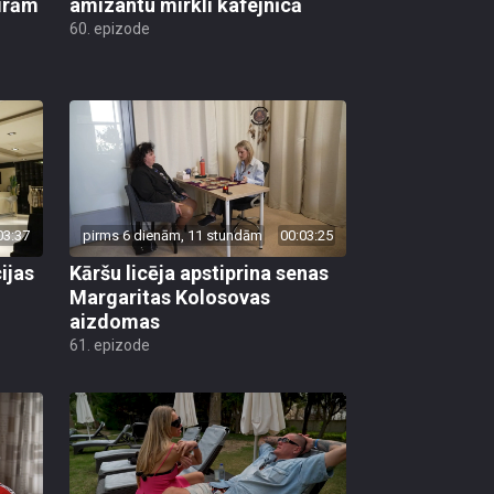
ģirām
amizantu mirkli kafejnīcā
60. epizode
03:37
pirms 6 dienām, 11 stundām
00:03:25
ijas
Kāršu licēja apstiprina senas
Margaritas Kolosovas
aizdomas
61. epizode