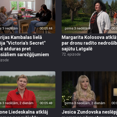
s 3 nedēļām
00:05:44
pirms 3 nedēļām
00:
rijas Kambalas lielā
Margarita Kolosova atklā
ēja "Victoria's Secret"
par dronu radīto nedrošī
sē atduras pret
sajūtu Latgalē
nsiāliem sarežģījumiem
72. epizode
pizode
s 3 nedēļām, 2 dienām
00:05:48
pirms 3 nedēļām, 2 dienām
00:
ne Liedeskalna atklāj
Jesica Zundovska neslēp