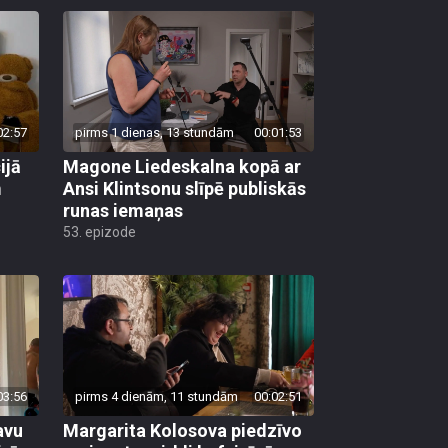
02:57
pirms 1 dienas, 13 stundām
00:01:53
ijā
Magone Liedeskalna kopā ar
m
Ansi Klintsonu slīpē publiskās
runas iemaņas
53. epizode
03:56
pirms 4 dienām, 11 stundām
00:02:51
avu
Margarita Kolosova piedzīvo