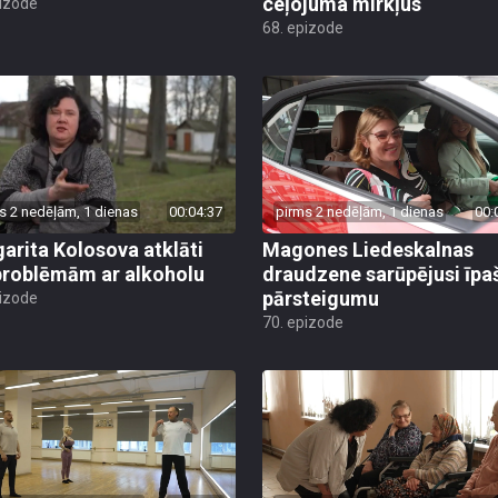
ceļojuma mirkļus
pizode
68. epizode
s 2 nedēļām, 1 dienas
00:04:37
pirms 2 nedēļām, 1 dienas
00:
arita Kolosova atklāti
Magones Liedeskalnas
problēmām ar alkoholu
draudzene sarūpējusi īpa
pārsteigumu
pizode
70. epizode