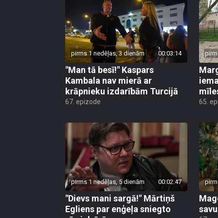
pirms 1 nedēļas, 3 dienām
00:03:14
pirm
"Man tā besī!" Kaspars
Marg
Kambala nav mierā ar
iema
krāpnieku izdarībām Turcijā
mīle
67. epizode
65. e
pirms 1 nedēļas, 5 dienām
00:02:47
pirm
"Dievs mani sargā!" Mārtiņš
Mago
Egliens par enģeļa sniegto
savu