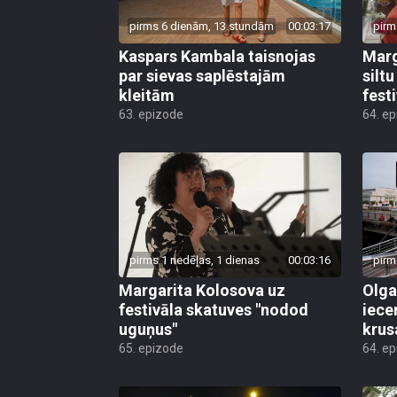
pirms 6 dienām, 13 stundām
00:03:17
pirm
Kaspars Kambala taisnojas
Marg
par sievas saplēstajām
silt
kleitām
fest
63. epizode
64. e
pirms 1 nedēļas, 1 dienas
00:03:16
pirm
Margarita Kolosova uz
Olga
festivāla skatuves "nodod
iece
uguņus"
krus
65. epizode
64. e