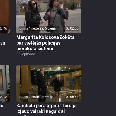
03:46
pirms 1 nedēļas, 5 dienām
00:02:55
Margarita Kolosova šokēta
avu
par vietējās policijas
pieraksta sistēmu
66. epizode
04:42
pirms 2 nedēļām
00:05:48
ku
Kambalu pāra atpūtu Turcijā
izjauc vairāki negaidīti