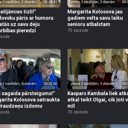
s 2 nedēļām, 3 dienām
00:04:41
pirms 2 nedēļām, 3 dienām
00:
atījāmies tizli!"
Margarita Kolosova jau
ovsku pāris ar humoru
gadiem velta savu laiku
atās uz savu deju
senioru atbalstam
rbības pieredzi
70. epizode
pizode
s 2 nedēļām, 5 dienām
00:03:00
pirms 2 nedēļām, 5 dienām
00:
i sagaida pārsteigums!"
Kaspars Kambala liek atk
arita Kolosova satraukta
atkal teikt Olgai, cik ļoti 
draudzeņu izdomu
mīl
pizode
70. epizode