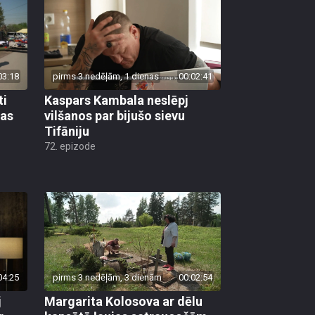
03:18
pirms 3 nedēļām, 1 dienas
00:02:41
ti
Kaspars Kambala neslēpj
bas
vilšanos par bijušo sievu
Tifāniju
72. epizode
04:25
pirms 3 nedēļām, 3 dienām
00:02:54
j
Margarita Kolosova ar dēlu