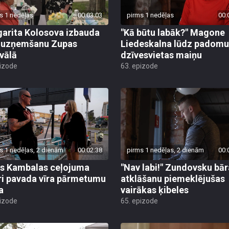
s 1 nedēļas
00:03:03
pirms 1 nedēļas
00:
arita Kolosova izbauda
"Kā būtu labāk?" Magone
u uzņemšanu Zupas
Liedeskalna lūdz padomu
ivālā
dzīvesvietas maiņu
pizode
63. epizode
s 1 nedēļas, 2 dienām
00:02:38
pirms 1 nedēļas, 2 dienām
00:
s Kambalas ceļojuma
"Nav labi!" Zundovsku bār
ri pavada vīra pārmetumu
atklāšanu piemeklējušas
a
vairākas ķibeles
pizode
65. epizode