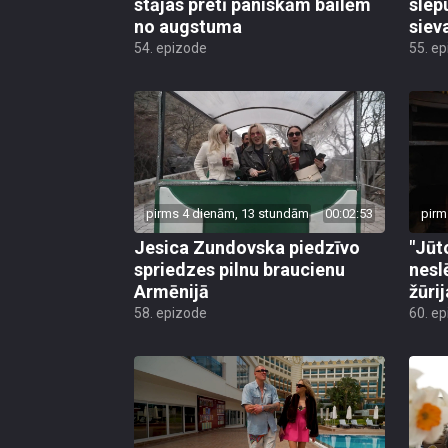
stājas pretī paniskām bailēm
slep
no augstuma
siev
54. epizode
55. e
pirms 4 dienām, 13 stundām
00:02:53
pirm
Jesica Zundovska piedzīvo
"Jūt
spriedzes pilnu braucienu
nesl
Armēnijā
žūri
58. epizode
60. e