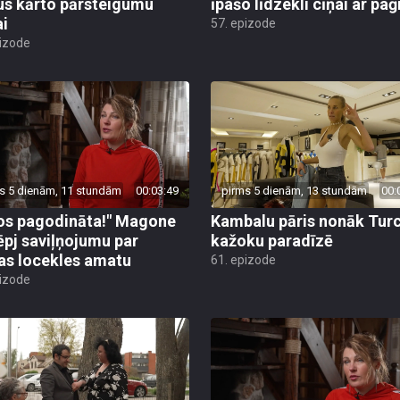
us kārto pārsteigumu
īpašo līdzekli cīņai ar pa
ai
57. epizode
pizode
s 5 dienām, 11 stundām
00:03:49
pirms 5 dienām, 13 stundām
00:
os pagodināta!" Magone
Kambalu pāris nonāk Turc
ēpj saviļņojumu par
kažoku paradīzē
jas locekles amatu
61. epizode
pizode