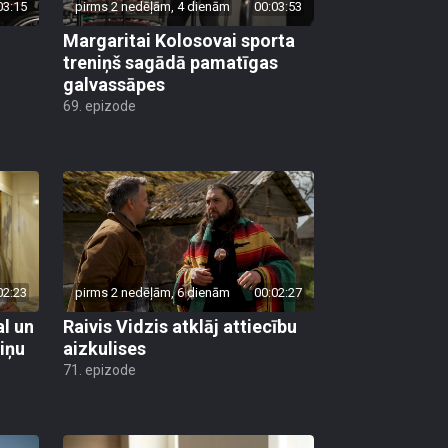
03:15
pirms 2 nedēļām, 4 dienām
00:03:53
Margaritai Kolosovai sporta
treniņš sagādā pamatīgas
galvassāpes
69. epizode
02:23
pirms 2 nedēļām, 6 dienām
00:02:27
al un
Raivis Vidzis atklāj attiecību
viņu
aizkulises
71. epizode