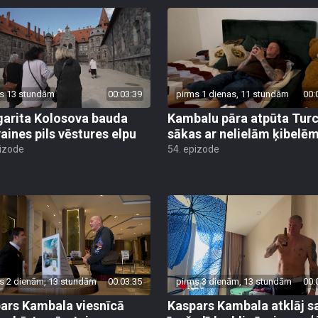
s 13 stundām
00:03:39
pirms 1 dienas, 11 stundām
00:
arita Kolosova bauda
Kambalu pāra atpūta Turc
aines pils vēstures elpu
sākas ar nelielām ķibelē
pizode
54. epizode
s 2 dienām, 13 stundām
00:03:35
pirms 3 dienām, 13 stundām
00:
ars Kambala viesnīcā
Kaspars Kambala atklāj s