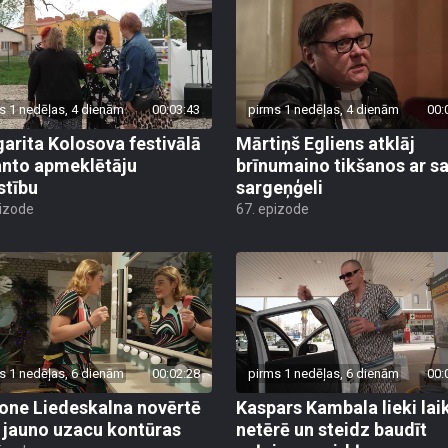
s 1 nedēļas, 4 dienām
00:03:43
pirms 1 nedēļas, 4 dienām
00:
arita Kolosova festivālā
Mārtiņš Egliens atklāj
nto apmeklētāju
brīnumaino tikšanos ar s
stību
sargeņģeli
pizode
67. epizode
s 1 nedēļas, 6 dienām
00:02:28
pirms 1 nedēļas, 6 dienām
00:
ne Liedeskalna novērtē
Kaspars Kambala lieki lai
 jauno uzacu kontūras
netērē un steidz baudīt