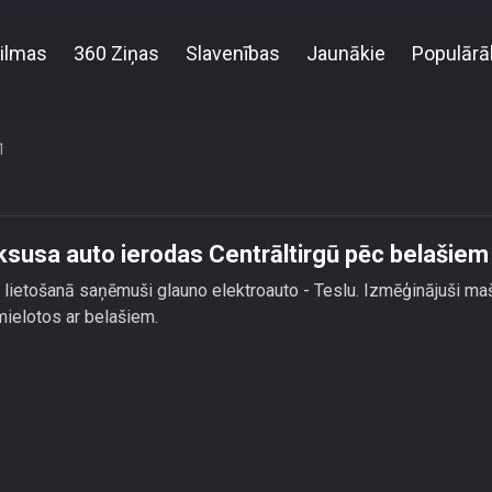
ilmas
360 Ziņas
Slavenības
Jaunākie
Populārā
ars Kambalas ar luksusa auto ierodas Centrāltirgū
1
ksusa auto ierodas Centrāltirgū pēc belašiem
 lietošanā saņēmuši glauno elektroauto - Teslu. Izmēģinājuši ma
i mielotos ar belašiem.