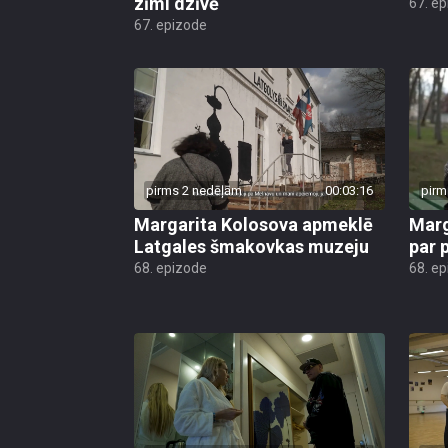
zīmi dzīvē
67. e
67. epizode
pirms 2 nedēļām
00:03:16
pirm
Margarita Kolosova apmeklē
Marg
Latgales šmakovkas muzeju
par 
68. epizode
68. e