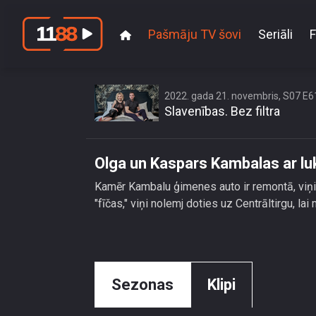
Pašmāju TV šovi
Seriāli
F
Olga un Kasp
2022. gada 21. novembris, S07 E6
Slavenības. Bez filtra
Olga un Kaspars Kambalas ar lu
Kamēr Kambalu ģimenes auto ir remontā, viņi
"fīčas," viņi nolemj doties uz Centrāltirgu, la
Sezonas
Klipi