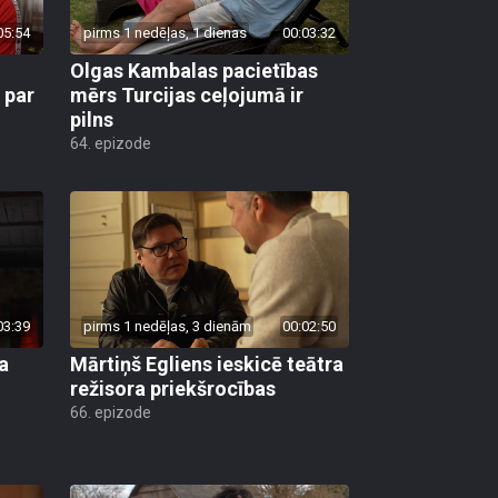
05:54
pirms 1 nedēļas, 1 dienas
00:03:32
Olgas Kambalas pacietības
 par
mērs Turcijas ceļojumā ir
pilns
64. epizode
03:39
pirms 1 nedēļas, 3 dienām
00:02:50
a
Mārtiņš Egliens ieskicē teātra
režisora priekšrocības
66. epizode