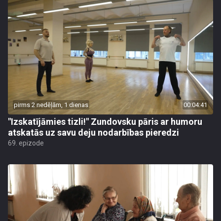
pirms 2 nedēļām, 1 dienas
00:04:41
"Izskatījāmies tizli!" Zundovsku pāris ar humoru
atskatās uz savu deju nodarbības pieredzi
69. epizode