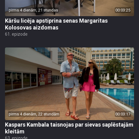
pirms 4 dienām, 21 stundas
00:03:25
Kāršu licēja apstiprina senas Margaritas
Kolosovas aizdomas
61. epizode
pirms 4 dienām, 22 stundām
00:03:17
Kaspars Kambala taisnojas par sievas saplēstajām
kleitām
63. epizode