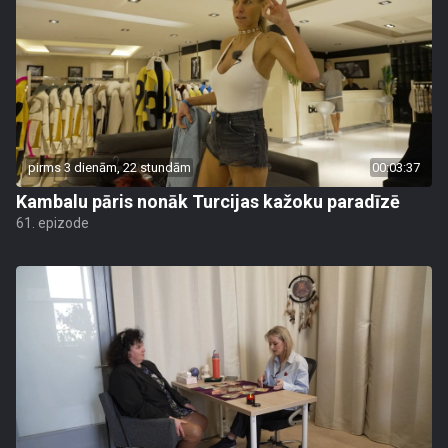
pirms 3 dienām, 22 stundām
00:03:37
Kambalu pāris nonāk Turcijas kažoku paradīzē
61. epizode