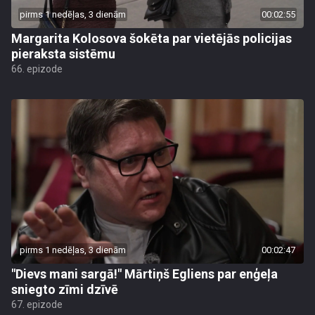
pirms 1 nedēļas, 3 dienām
00:02:55
Margarita Kolosova šokēta par vietējās policijas
pieraksta sistēmu
66. epizode
pirms 1 nedēļas, 3 dienām
00:02:47
"Dievs mani sargā!" Mārtiņš Egliens par enģeļa
sniegto zīmi dzīvē
67. epizode