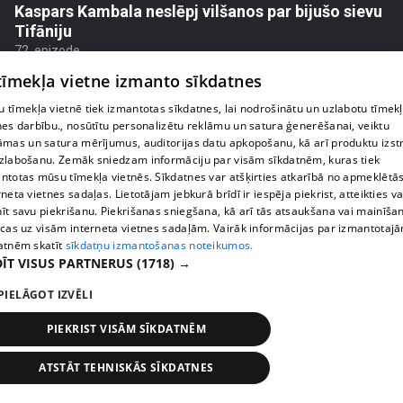
Kaspars Kambala neslēpj vilšanos par bijušo sievu
Tifāniju
72. epizode
 tīmekļa vietne izmanto sīkdatnes
 tīmekļa vietnē tiek izmantotas sīkdatnes, lai nodrošinātu un uzlabotu tīmek
nes darbību., nosūtītu personalizētu reklāmu un satura ģenerēšanai, veiktu
āmas un satura mērījumus, auditorijas datu apkopošanu, kā arī produktu izst
zlabošanu. Zemāk sniedzam informāciju par visām sīkdatnēm, kuras tiek
ntotas mūsu tīmekļa vietnēs. Sīkdatnes var atšķirties atkarībā no apmeklētā
rneta vietnes sadaļas. Lietotājam jebkurā brīdī ir iespēja piekrist, atteikties va
īt savu piekrišanu. Piekrišanas sniegšana, kā arī tās atsaukšana vai mainīša
ecas uz visām interneta vietnes sadaļām. Vairāk informācijas par izmantotaj
atnēm skatīt
sīkdatņu izmantošanas noteikumos.
ĪT VISUS PARTNERUS
(1718) →
pirms 2 nedēļām, 6 dienām
00:04:02
PIELĀGOT IZVĒLI
Draudzene aicina pārvākties Magoni uz Kurzemes
PIEKRIST VISĀM SĪKDATNĒM
pusi
73. epizode
ATSTĀT TEHNISKĀS SĪKDATNES