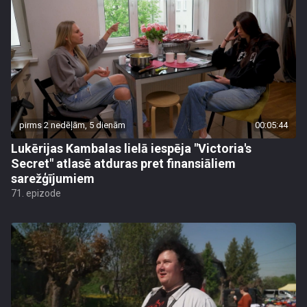
pirms 2 nedēļām, 5 dienām
00:05:44
Lukērijas Kambalas lielā iespēja "Victoria's
Secret" atlasē atduras pret finansiāliem
sarežģījumiem
71. epizode