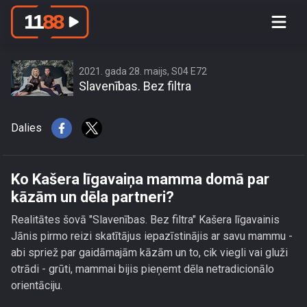
Ko Kašera līgavaiņa mamma domā
par kāzām un dēla partneri?
2021. gada 28. maijs, S04 E72
Slavenības. Bez filtra
Dalies
Ko Kašera līgavaiņa mamma domā par
kāzām un dēla partneri?
Realitātes šovā "Slavenības. Bez filtra" Kašera līgavainis
Jānis pirmo reizi skatītājus iepazīstinājis ar savu mammu -
abi spriež par gaidāmajām kāzām un to, cik viegli vai gluži
otrādi - grūti, mammai bijis pieņemt dēla netradicionālo
orientāciju.