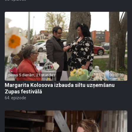
pirms 5 dienām, 21 stundas
00:03:03
Margarita Kolosova izbauda siltu uzņemšanu
Zupas festivālā
64. epizode