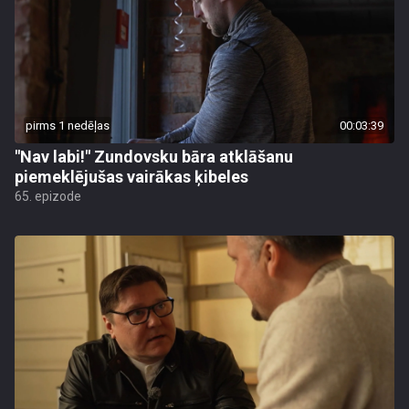
pirms 1 nedēļas
00:03:39
"Nav labi!" Zundovsku bāra atklāšanu
piemeklējušas vairākas ķibeles
65. epizode