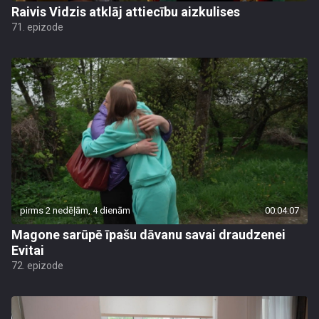
Raivis Vidzis atklāj attiecību aizkulises
71. epizode
pirms 2 nedēļām, 4 dienām
00:04:07
Magone sarūpē īpašu dāvanu savai draudzenei
Evitai
72. epizode