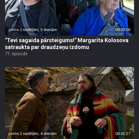
pirms 2 nedēļām, 3 dienām
00:03:00
"Tevi sagaida pārsteigums!" Margarita Kolosova
satraukta par draudzeņu izdomu
71. epizode
pirms 2 nedēļām, 4 dienām
00:02:27