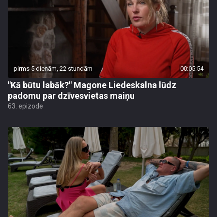
pirms 5 dienām, 22 stundām
00:05:54
"Kā būtu labāk?" Magone Liedeskalna lūdz
padomu par dzīvesvietas maiņu
63. epizode