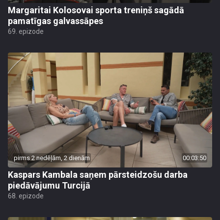
Margaritai Kolosovai sporta treniņš sagādā
pamatīgas galvassāpes
69. epizode
pirms 2 nedēļām, 2 dienām
00:03:50
Kaspars Kambala saņem pārsteidzošu darba
piedāvājumu Turcijā
68. epizode