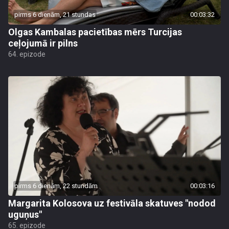
pirms 6 dienām, 21 stundas
00:03:32
Olgas Kambalas pacietības mērs Turcijas
ceļojumā ir pilns
64. epizode
pirms 6 dienām, 22 stundām
00:03:16
Margarita Kolosova uz festivāla skatuves "nodod
uguņus"
65. epizode