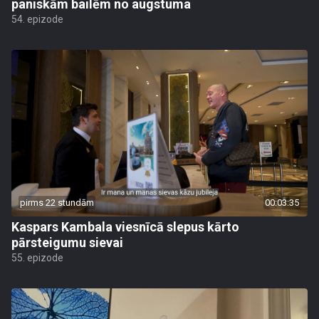
paniskām bailēm no augstuma
54. epizode
pirms 22 stundām
00:03:35
Kaspars Kambala viesnīcā slepus kārto
pārsteigumu sievai
55. epizode