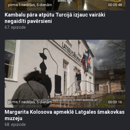
pirms 1 nedēļas, 5 dienām
00:05:48
Kambalu pāra atpūtu Turcijā izjauc vairāki
negaidīti pavērsieni
67. epizode
pirms 1 nedēļas, 5 dienām
00:03:16
Margarita Kolosova apmeklē Latgales šmakovkas
muzeju
68. epizode