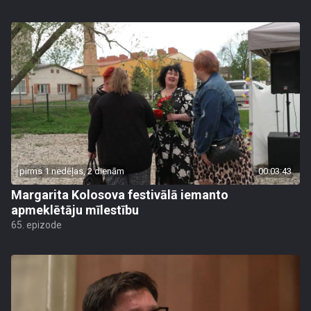
pirms 1 nedēļas, 2 dienām
00:03:43
Margarita Kolosova festivālā iemanto
apmeklētāju mīlestību
65. epizode