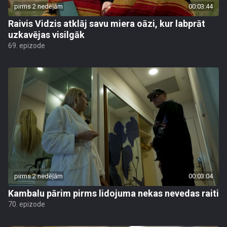
pirms 2 nedēļām
00:03:44
Raivis Vidzis atklāj savu miera oāzi, kur labprāt
uzkavējas visilgāk
69. epizode
pirms 2 nedēļām
00:03:04
Kambalu pārim pirms lidojuma nekas nevedas raiti
70. epizode