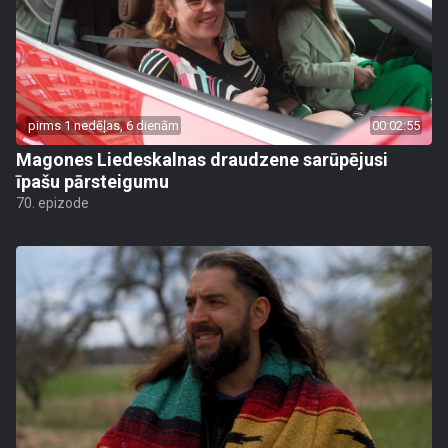
pirms 1 nedēļas, 6 dienām
00:02:55
Magones Liedeskalnas draudzene sarūpējusi
īpašu pārsteigumu
70. epizode