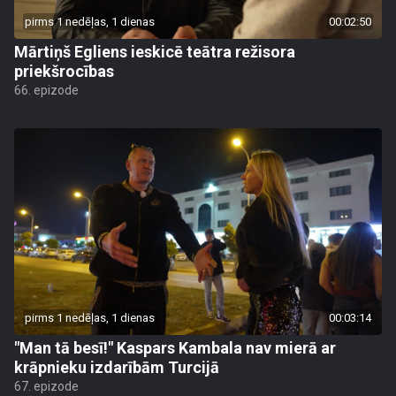
pirms 1 nedēļas, 1 dienas
00:02:50
Mārtiņš Egliens ieskicē teātra režisora
priekšrocības
66. epizode
pirms 1 nedēļas, 1 dienas
00:03:14
"Man tā besī!" Kaspars Kambala nav mierā ar
krāpnieku izdarībām Turcijā
67. epizode