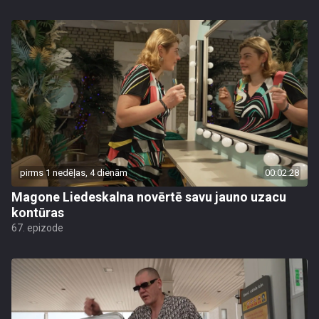
pirms 1 nedēļas, 4 dienām
00:02:28
Magone Liedeskalna novērtē savu jauno uzacu
kontūras
67. epizode