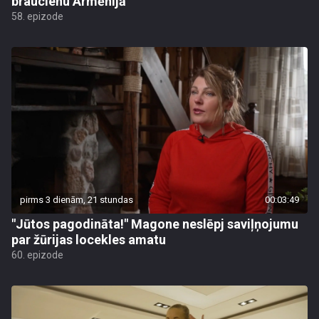
braucienu Armēnijā
58. epizode
pirms 3 dienām, 21 stundas
00:03:49
"Jūtos pagodināta!" Magone neslēpj saviļņojumu
par žūrijas locekles amatu
60. epizode