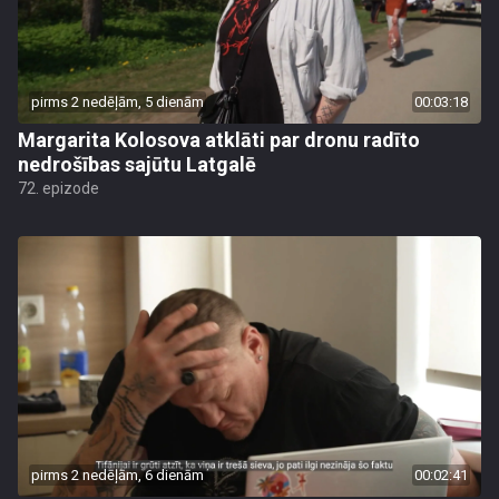
pirms 2 nedēļām, 5 dienām
00:03:18
Margarita Kolosova atklāti par dronu radīto
nedrošības sajūtu Latgalē
72. epizode
pirms 2 nedēļām, 6 dienām
00:02:41