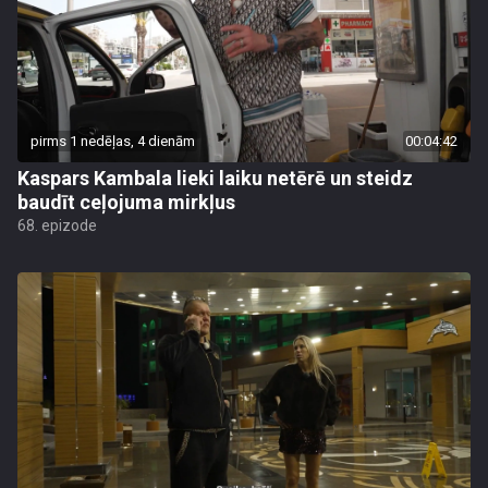
pirms 1 nedēļas, 4 dienām
00:04:42
Kaspars Kambala lieki laiku netērē un steidz
baudīt ceļojuma mirkļus
68. epizode