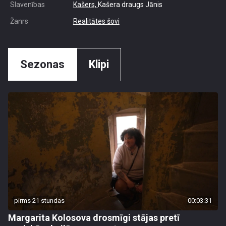
Slavenības
Kašers,
Kašera draugs Jānis
Žanrs
Realitātes šovi
Sezonas
Klipi
pirms 21 stundas
00:03:31
Margarita Kolosova drosmīgi stājas pretī