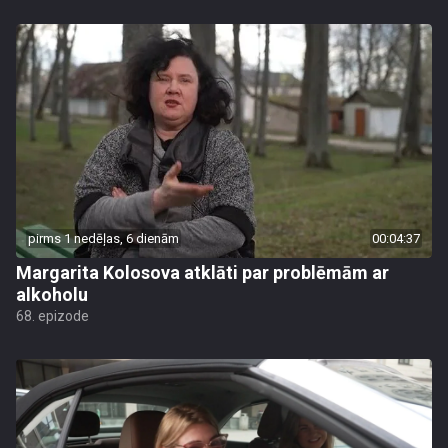
pirms 1 nedēļas, 6 dienām
00:04:37
Margarita Kolosova atklāti par problēmām ar
alkoholu
68. epizode