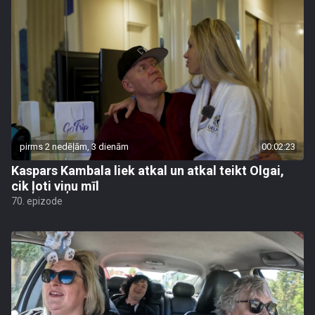
pirms 2 nedēļām, 3 dienām
00:02:23
Kaspars Kambala liek atkal un atkal teikt Olgai,
cik ļoti viņu mīl
70. epizode