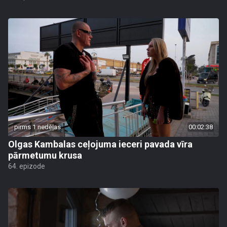
pirms 1 nedēļas
00:02:38
Olgas Kambalas ceļojuma ieceri pavada vīra
pārmetumu krusa
64. epizode