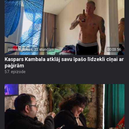
pirms 1 dienas, 22 stundām
00:03:56
Kaspars Kambala atklāj savu īpašo līdzekli cīņai ar
paģirām
57. epizode