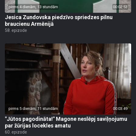
pirms 4 dienām, 13 stundām
00:02:53
Jesica Zundovska piedzīvo spriedzes pilnu
braucienu Armēnijā
58. epizode
pirms 5 dienām, 11 stundām
00:03:49
"Jūtos pagodināta!" Magone neslēpj saviļņojumu
par žūrijas locekles amatu
60. epizode