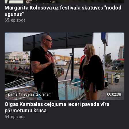
Margarita Kolosova uz festivāla skatuves "nodod
uguņus"
65. epizode
pirms 1 nedēļas, 2 dienām
00:02:38
Olgas Kambalas ceļojuma ieceri pavada vīra
pārmetumu krusa
64. epizode