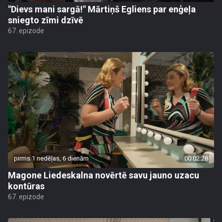
"Dievs mani sargā!" Mārtiņš Egliens par enģeļa
sniegto zīmi dzīvē
67. epizode
pirms 1 nedēļas, 6 dienām
00:02:28
Magone Liedeskalna novērtē savu jauno uzacu
kontūras
67. epizode