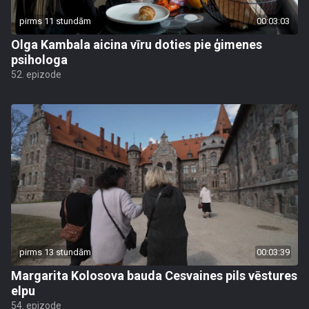
pirms 11 stundām
00:03:03
Olga Kambala aicina vīru doties pie ģimenes
psihologa
52. epizode
pirms 13 stundām
00:03:39
Margarita Kolosova bauda Cesvaines pils vēstures
elpu
54. epizode