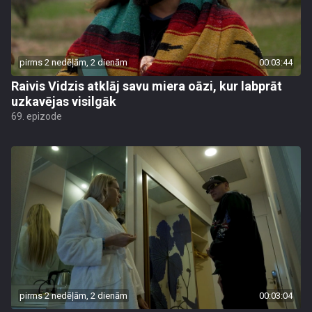
pirms 2 nedēļām, 2 dienām
00:03:44
Raivis Vidzis atklāj savu miera oāzi, kur labprāt
uzkavējas visilgāk
69. epizode
pirms 2 nedēļām, 2 dienām
00:03:04