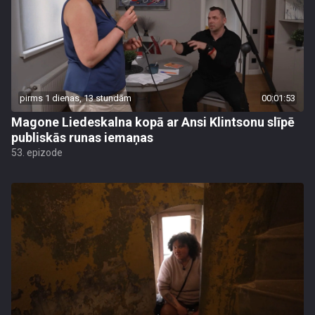
pirms 1 dienas, 13 stundām
00:01:53
Magone Liedeskalna kopā ar Ansi Klintsonu slīpē
publiskās runas iemaņas
53. epizode