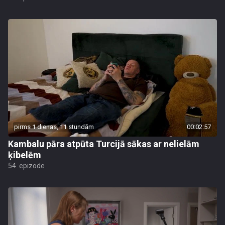
pirms 1 dienas, 11 stundām
00:02:57
Kambalu pāra atpūta Turcijā sākas ar nelielām
ķibelēm
54. epizode