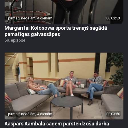
pirms 2 nedēļām, 4 dienām
00:03:53
Margaritai Kolosovai sporta treniņš sagādā
pamatīgas galvassāpes
69. epizode
pirms 2 nedēļām, 4 dienām
00:03:50
Kaspars Kambala saņem pārsteidzošu darba