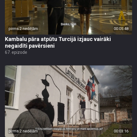
pirms 2 nedēļām
00:05:48
Kambalu pāra atpūtu Turcijā izjauc vairāki
negaidīti pavērsieni
67. epizode
pirms 2 nedēļām
00:03:16