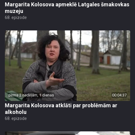
Margarita Kolosova apmeklē Latgales šmakovkas
muzeju
68. epizode
pirms 2 nedēļām, 1 dienas
00:04:37
Margarita Kolosova atklāti par problēmām ar
alkoholu
68. epizode