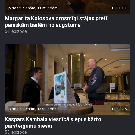
pirms 2 dienām, 11 stundām
00:03:31
Margarita Kolosova drosmīgi stājas pretī
paniskām bailēm no augstuma
54. epizode
pirms 2 dienām, 13 stundām
00:03:35
Kaspars Kambala viesnīcā slepus kārto
pārsteigumu sievai
55. epizode