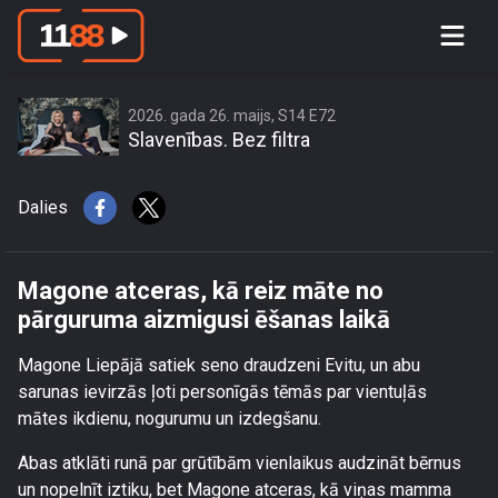
Magone atceras, kā reiz māte no
pārguruma aizmigusi ēšanas laikā
2026. gada 26. maijs, S14 E72
Slavenības. Bez filtra
Dalies
Magone atceras, kā reiz māte no
pārguruma aizmigusi ēšanas laikā
Magone Liepājā satiek seno draudzeni Evitu, un abu
sarunas ievirzās ļoti personīgās tēmās par vientuļās
mātes ikdienu, nogurumu un izdegšanu.
Abas atklāti runā par grūtībām vienlaikus audzināt bērnus
un nopelnīt iztiku, bet Magone atceras, kā viņas mamma