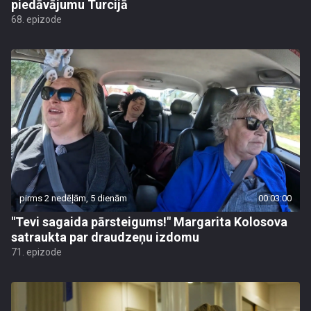
piedāvājumu Turcijā
68. epizode
pirms 2 nedēļām, 5 dienām
00:03:00
"Tevi sagaida pārsteigums!" Margarita Kolosova
satraukta par draudzeņu izdomu
71. epizode