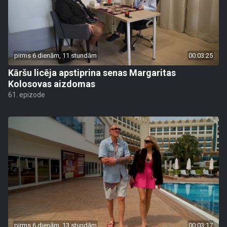
pirms 6 dienām, 11 stundām
00:03:25
Kāršu licēja apstiprina senas Margaritas
Kolosovas aizdomas
61. epizode
pirms 6 dienām, 13 stundām
00:03:17