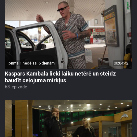
pirms 1 nedēļas, 6 dienām
00:04:42
Kaspars Kambala lieki laiku netērē un steidz
baudīt ceļojuma mirkļus
68. epizode