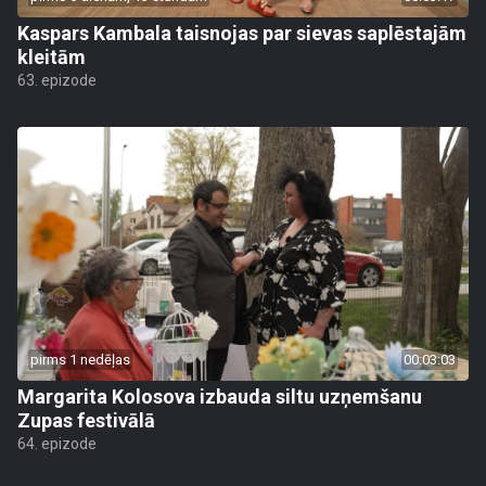
Kaspars Kambala taisnojas par sievas saplēstajām
kleitām
63. epizode
pirms 1 nedēļas
00:03:03
Margarita Kolosova izbauda siltu uzņemšanu
Zupas festivālā
64. epizode