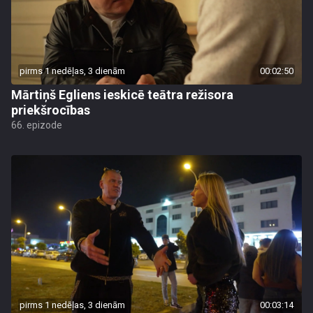
pirms 1 nedēļas, 3 dienām
00:02:50
Mārtiņš Egliens ieskicē teātra režisora
priekšrocības
66. epizode
pirms 1 nedēļas, 3 dienām
00:03:14