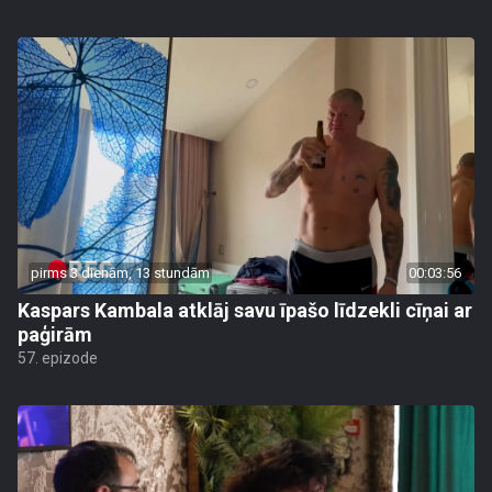
pirms 3 dienām, 13 stundām
00:03:56
Kaspars Kambala atklāj savu īpašo līdzekli cīņai ar
paģirām
57. epizode