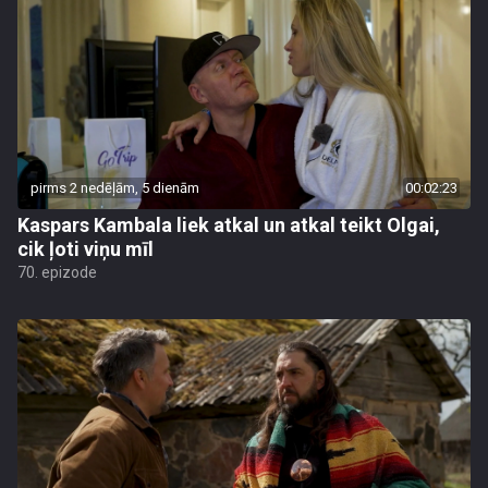
pirms 2 nedēļām, 5 dienām
00:02:23
Kaspars Kambala liek atkal un atkal teikt Olgai,
cik ļoti viņu mīl
70. epizode