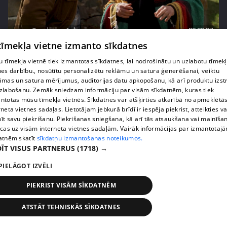
pirms 2 nedēļām, 6 dienām
00:02:27
 tīmekļa vietne izmanto sīkdatnes
Raivis Vidzis atklāj attiecību aizkulises
71. epizode
 tīmekļa vietnē tiek izmantotas sīkdatnes, lai nodrošinātu un uzlabotu tīmek
nes darbību., nosūtītu personalizētu reklāmu un satura ģenerēšanai, veiktu
āmas un satura mērījumus, auditorijas datu apkopošanu, kā arī produktu izst
zlabošanu. Zemāk sniedzam informāciju par visām sīkdatnēm, kuras tiek
ntotas mūsu tīmekļa vietnēs. Sīkdatnes var atšķirties atkarībā no apmeklētā
rneta vietnes sadaļas. Lietotājam jebkurā brīdī ir iespēja piekrist, atteikties va
īt savu piekrišanu. Piekrišanas sniegšana, kā arī tās atsaukšana vai mainīša
ecas uz visām interneta vietnes sadaļām. Vairāk informācijas par izmantotaj
atnēm skatīt
sīkdatņu izmantošanas noteikumos.
ĪT VISUS PARTNERUS
(1718) →
PIELĀGOT IZVĒLI
PIEKRIST VISĀM SĪKDATNĒM
pirms 2 nedēļām, 6 dienām
00:04:07
Magone sarūpē īpašu dāvanu savai draudzenei
ATSTĀT TEHNISKĀS SĪKDATNES
Evitai