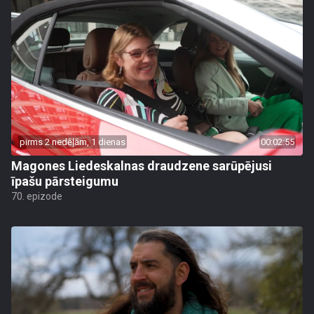
pirms 2 nedēļām, 1 dienas
00:02:55
Magones Liedeskalnas draudzene sarūpējusi
īpašu pārsteigumu
70. epizode