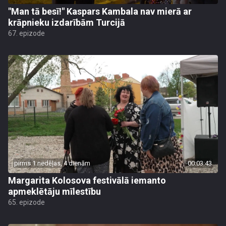
"Man tā besī!" Kaspars Kambala nav mierā ar
krāpnieku izdarībām Turcijā
67. epizode
pirms 1 nedēļas, 4 dienām
00:03:43
Margarita Kolosova festivālā iemanto
apmeklētāju mīlestību
65. epizode