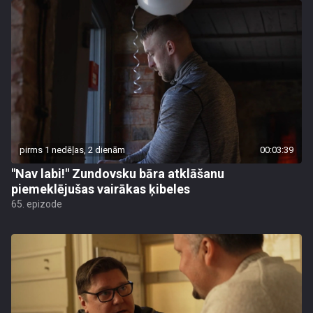
pirms 1 nedēļas, 2 dienām
00:03:39
"Nav labi!" Zundovsku bāra atklāšanu
piemeklējušas vairākas ķibeles
65. epizode