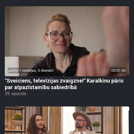
pirms 1 nedēļas, 5 dienām
00:01:36
"Sveiciens, televīzijas zvaigzne!" Karalkinu pāris
par atpazīstamību sabiedrībā
39. epizode