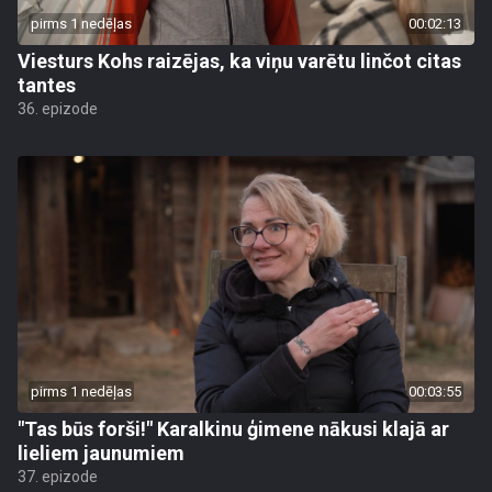
pirms 1 nedēļas
00:02:13
Viesturs Kohs raizējas, ka viņu varētu linčot citas
tantes
36. epizode
pirms 1 nedēļas
00:03:55
"Tas būs forši!" Karalkinu ģimene nākusi klajā ar
lieliem jaunumiem
37. epizode