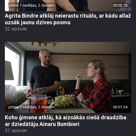
pirms 1 nedēļas, 2 dienām
00:02:16
Agrita Bindre atklāj neierastu rituālu, ar kādu allaž
uzsāk jaunu dzīves posmu
32. epizode
pirms 1 nedēļas, 2 dienām
00:01:34
Kohu ģimene atklāj, kā aizsākās ciešā draudzība
ar dziedātāju Ainaru Bumbieri
37. epizode