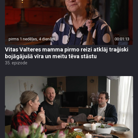
pirms 1 nedēļas, 4 dienām
00:01:13
Vitas Valteres mamma pirmo reizi atklāj traģiski
bojāgājušā vīra un meitu tēva stāstu
35. epizode