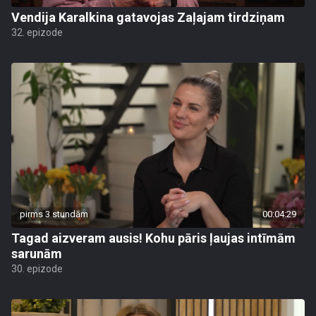
Vendija Karalkina gatavojas Zaļajam tirdziņam
32. epizode
pirms 3 stundām
00:04:29
Tagad aizveram ausis! Kohu pāris ļaujas intīmām
sarunām
30. epizode