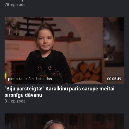
28. epizode
pirms 4 dienām, 1 stundas
00:05:49
"Biju pārsteigta!" Karalkinu pāris sarūpē meitai
sirsnīgu dāvanu
31. epizode