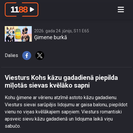
Viesturs Kohs kāzu gadadienā
piepilda mīļotās sievas kvēlāko sapni
2026. gada 24. jūnijs, S11 E65
Ģimene burkā
Dalies
Viesturs Kohs kāzu gadadienā piepilda
mīļotās sievas kvēlāko sapni
Kohu ģimene ar vērienu atzīmē astoto kāzu gadadienu.
Viesturs sievai sarūpējis lidojumu ar gaisa balonu, piepildot
vienu no viņas kvēlākajiem sapņiem. Viesturs romantiski
apsveic sievu kāzu gadadienā un lidojuma laikā viņu
sabučo.