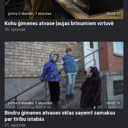
pirms 5 dienām, 1 stundas
00:04:17
Kohu ģimenes atvase ļaujas brīnumiem virtuvē
35. epizode
pirms 5 dienām, 3 stundām
00:02:13
Bindru ģimenes atvases vēlas saņemt samaksu
par tīrību istabās
31. epizode