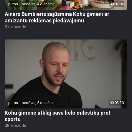
pirms 1 nedēļas, 4 dienām
00:02:05
Ainars Bumbieris sajūsmina Kohu ģimeni ar
amizantu reklāmas piedāvājumu
37. epizode
pirms 1 nedēļas, 5 dienām
00:03:30
Kohu ģimene atklāj savu lielo mīlestību pret
sportu
38. epizode