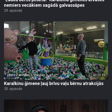
nemiers vecākiem sagādā galvassāpes
29. epizode
pirms 2 dienām, 1 stundas
00:03:11
Karalkinu ģimene ļauj brīvu vaļu bērnu atrakcijās
30. epizode