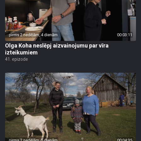
pirms 2 nedēļām, 4 dienām
00:03:11
Olga Koha neslēpj aizvainojumu par vīra
izteikumiem
41. epizode
pirms 2 nedēļām, 5 dienām
00:04:35