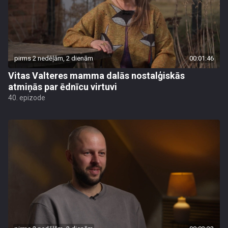
pirms 2 nedēļām, 2 dienām
00:01:46
Vitas Valteres mamma dalās nostalģiskās
atmiņās par ēdnīcu virtuvi
40. epizode