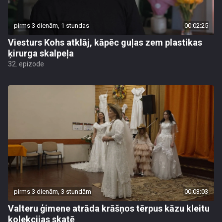
pirms 3 dienām, 1 stundas
00:02:25
Viesturs Kohs atklāj, kāpēc guļas zem plastikas
ķirurga skalpeļa
32. epizode
pirms 3 dienām, 3 stundām
00:03:03
Valteru ģimene atrāda krāšņos tērpus kāzu kleitu
kolekcijas skatē