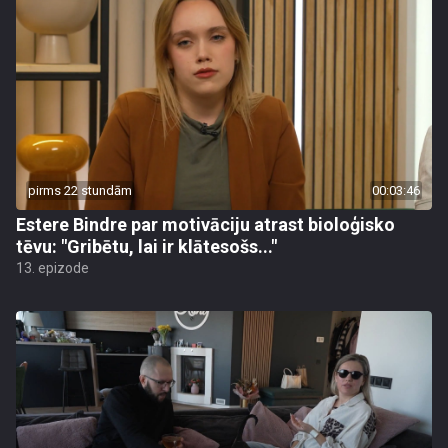
pirms 22 stundām
00:03:46
Estere Bindre par motivāciju atrast bioloģisko
tēvu: "Gribētu, lai ir klātesošs..."
13. epizode