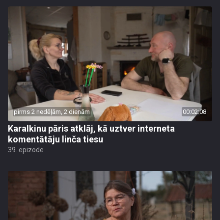
pirms 2 nedēļām, 2 dienām
00:02:08
Karalkinu pāris atklāj, kā uztver interneta
komentātāju linča tiesu
39. epizode