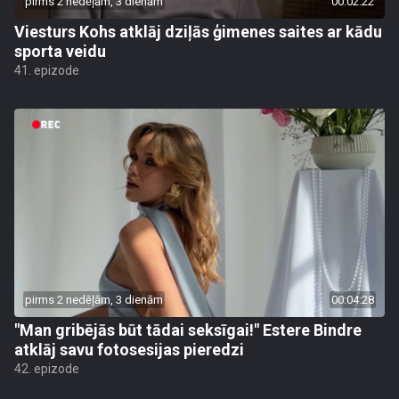
pirms 2 nedēļām, 3 dienām
00:02:22
Viesturs Kohs atklāj dziļās ģimenes saites ar kādu
sporta veidu
41. epizode
pirms 2 nedēļām, 3 dienām
00:04:28
"Man gribējās būt tādai seksīgai!" Estere Bindre
atklāj savu fotosesijas pieredzi
42. epizode