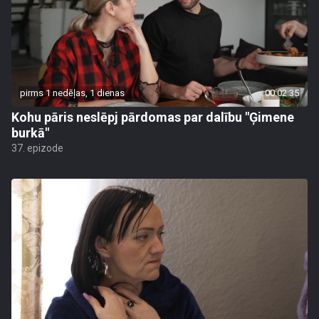
pirms 1 nedēļas, 1 dienas
00:02:35
Kohu pāris neslēpj pārdomas par dalību "Ģimene
burkā"
37. epizode