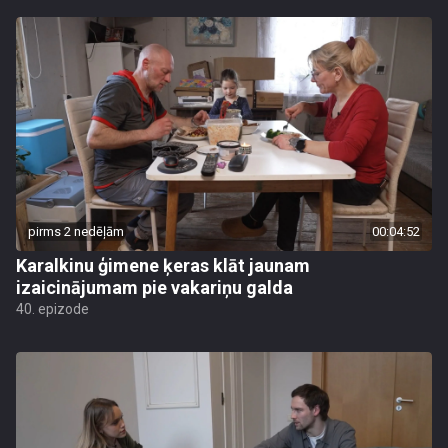
pirms 2 nedēļām
00:04:52
Karalkinu ģimene ķeras klāt jaunam
izaicinājumam pie vakariņu galda
40. epizode