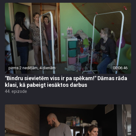
pirms 2 nedēļām, 4 dienām
00:06:46
"Bindru sievietēm viss ir pa spēkam!" Dāmas rāda
klasi, kā pabeigt iesāktos darbus
44. epizode