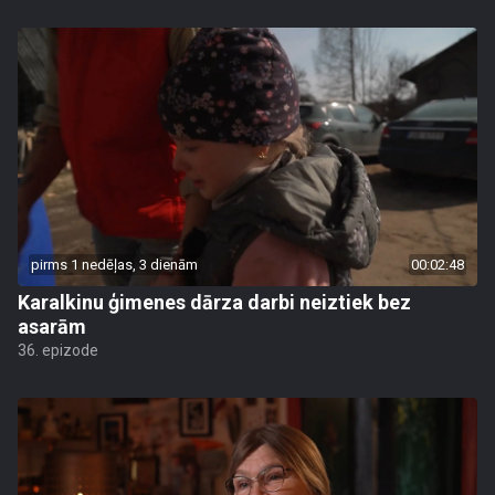
pirms 1 nedēļas, 3 dienām
00:02:48
Karalkinu ģimenes dārza darbi neiztiek bez
asarām
36. epizode