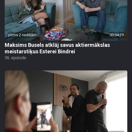
pirms 2 nedēļām
00:04:29
Maksims Busels atklāj savus aktiermākslas
meistarstiķus Esterei Bindrei
36. epizode