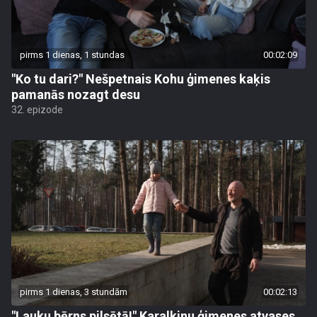
pirms 1 dienas, 1 stundas
00:02:09
"Ko tu dari?" Nešpetnais Kohu ģimenes kaķis
pamanās nozagt desu
32. epizode
pirms 1 dienas, 3 stundām
00:02:13
"Lauku bērns pilsētā!" Karalkinu ģimenes atvases