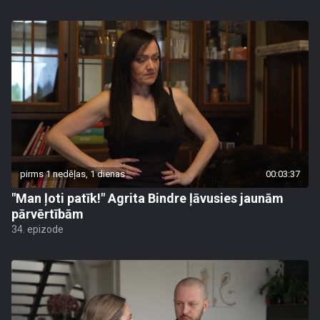
pirms 1 nedēļas, 1 dienas
00:03:37
"Man ļoti patīk!" Agrita Bindre ļāvusies jaunām
pārvērtībām
34. epizode