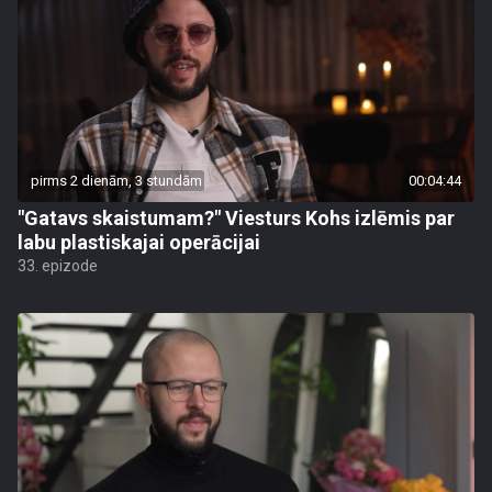
pirms 2 dienām, 3 stundām
00:04:44
"Gatavs skaistumam?" Viesturs Kohs izlēmis par
labu plastiskajai operācijai
33. epizode