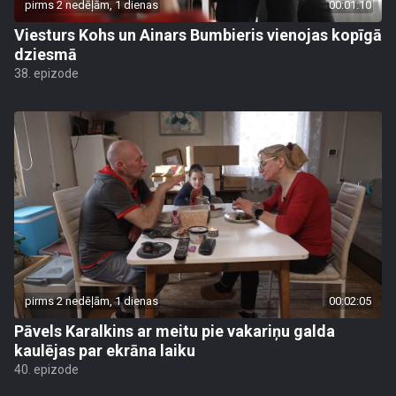
pirms 2 nedēļām, 1 dienas
00:01:10
Viesturs Kohs un Ainars Bumbieris vienojas kopīgā
dziesmā
38. epizode
pirms 2 nedēļām, 1 dienas
00:02:05
Pāvels Karalkins ar meitu pie vakariņu galda
kaulējas par ekrāna laiku
40. epizode