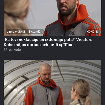
pirms 6 dienām, 3 stundām
00:02:46
"Es tevi neklausīju un izdomāju pats!" Viesturs
Kohs mājas darbos liek lietā spītību
36. epizode