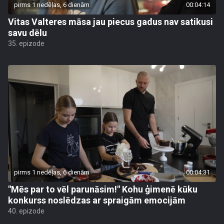
pirms 1 nedēļas, 6 dienām
00:04:14
Vitas Valteres māsa jau piecus gadus nav satikusi
savu dēlu
35. epizode
pirms 1 nedēļas, 6 dienām
00:04:31
"Mēs par to vēl parunāsim!" Kohu ģimenē kūku
konkurss noslēdzas ar spraigām emocijām
40. epizode