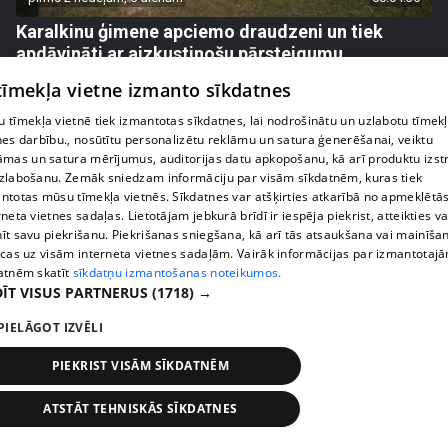
Karalkinu ģimene apciemo draudzeni un tiek
apdāvināti ar aizkustinošu pārsteigumu
42. epizode
 tīmekļa vietne izmanto sīkdatnes
 tīmekļa vietnē tiek izmantotas sīkdatnes, lai nodrošinātu un uzlabotu tīmek
nes darbību., nosūtītu personalizētu reklāmu un satura ģenerēšanai, veiktu
āmas un satura mērījumus, auditorijas datu apkopošanu, kā arī produktu izst
zlabošanu. Zemāk sniedzam informāciju par visām sīkdatnēm, kuras tiek
ntotas mūsu tīmekļa vietnēs. Sīkdatnes var atšķirties atkarībā no apmeklētā
rneta vietnes sadaļas. Lietotājam jebkurā brīdī ir iespēja piekrist, atteikties va
īt savu piekrišanu. Piekrišanas sniegšana, kā arī tās atsaukšana vai mainīša
ecas uz visām interneta vietnes sadaļām. Vairāk informācijas par izmantotaj
atnēm skatīt
sīkdatņu izmantošanas noteikumos.
ĪT VISUS PARTNERUS
(1718) →
PIELĀGOT IZVĒLI
pirms 2 nedēļām, 5 dienām
00:01:40
Agrita Bindre stāsta, kā meita pielāgojas jaunajai
PIEKRIST VISĀM SĪKDATNĒM
skolas un internāta ikdienai
ATSTĀT TEHNISKĀS SĪKDATNES
45. epizode